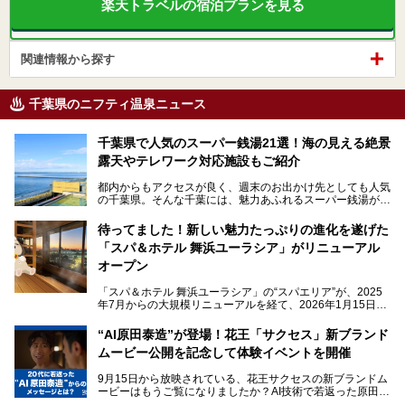
楽天トラベルの宿泊プランを見る
関連情報から探す
千葉県のニフティ温泉ニュース
千葉県で人気のスーパー銭湯21選！海の見える絶景
露天やテレワーク対応施設もご紹介
都内からもアクセスが良く、週末のお出かけ先としても人気
の千葉県。そんな千葉には、魅力あふれるスーパー銭湯がた
くさんあります。
待ってました！新しい魅力たっぷりの進化を遂げた
「サウナでしっかりととのいたい」「海が見える絶景で非日
「スパ＆ホテル 舞浜ユーラシア」がリニューアル
常を味わいたい」「子連れでも気兼ねなく1日過ごした
い」。
オープン
そんな多様なニーズに応える施設が揃っているため、その日
「スパ＆ホテル 舞浜ユーラシア」の“スパエリア”が、2025
の目的に合った施設がきっと見つかるはずです。
年7月からの大規模リニューアルを経て、2026年1月15日
（木）に再オープン！
さらに最近では、24時間営業で深夜まで滞在できる施設
“AI原田泰造”が登場！花王「サクセス」新ブランド
や、テレワーク・コワーキングスペースを備えた仕事もでき
新設エリアや生まれ変わった浴場・サウナの魅力を、人気キ
るスパも増えており、ただの入浴施設にとどまらない進化を
ムービー公開を記念して体験イベントを開催
ャラクター「ユーラシわん」と一緒にご紹介します。必見の
遂げています。
マル秘情報がたっぷり。ぜひチェックしてみてください！
9月15日から放映されている、花王サクセスの新ブランドム
───
本記事では、人気スーパー銭湯から絶景施設、コワーキング
ービーはもうご覧になりましたか？AI技術で若返った原田泰
提供元：SPA＆HOTEL舞浜ユーラシア【PR】
スペースや休憩スペースが充実した施設、子連れファミリー
造さんが登場して、“前を向くチカラに”というメッセージを