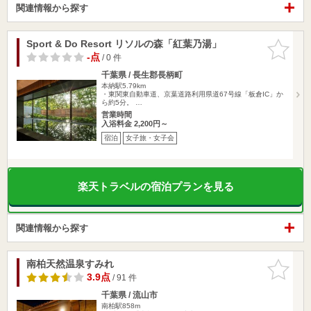
関連情報から探す
Sport & Do Resort リソルの森「紅葉乃湯」
お気に入
りに追加
-点
/ 0 件
千葉県 / 長生郡長柄町
本納駅5.79km
・東関東自動車道、京葉道路利用県道67号線「板倉IC」か
ら約5分。 …
営業時間
入浴料金 2,200円～
宿泊
女子旅・女子会
楽天トラベルの宿泊プランを見る
関連情報から探す
南柏天然温泉すみれ
お気に入
りに追加
3.9点
/ 91 件
千葉県 / 流山市
南柏駅858m