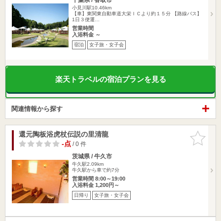
小見川駅10.46km
【車】東関東自動車道大栄ＩＣより約１５分 【路線バス】
1日３便運…
営業時間
入浴料金 ～
宿泊
女子旅・女子会
楽天トラベルの宿泊プランを見る
関連情報から探す
還元陶板浴虎杖伝説の里清龍
お気に入
りに追加
-点
/ 0 件
茨城県 / 牛久市
牛久駅2.09km
牛久駅から車で約7分
営業時間 8:00～19:00
入浴料金 1,200円～
日帰り
女子旅・女子会