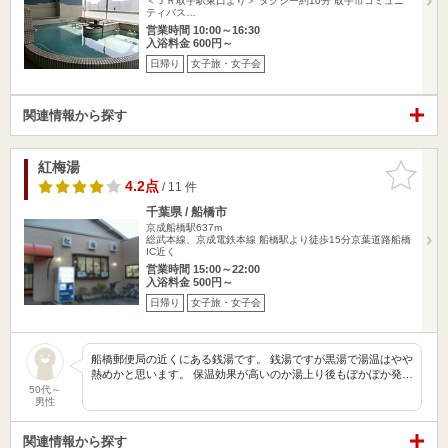
＜ＪＲ取手駅東口より＞ タクシー約10分 取手市コミュニ
ティバス…
営業時間 10:00～16:30
入浴料金 600円～
日帰り
女子旅・女子会
関連情報から探す
紅梅湯
お気に入
りに追加
4.2点
/ 11 件
千葉県 / 船橋市
京成船橋駅637m
総武本線、京成電鉄本線 船橋駅より徒歩15分京葉道路船橋
IC近く
営業時間 15:00～22:00
入浴料金 500円～
日帰り
女子旅・女子会
船橋郵便局の近くにある銭湯です。 銭湯ですが黒湯で湯温はやや
熱めかと思います。 保温効果が高いのか湯上り後もぽかぽか発…
50代～
男性
関連情報から探す