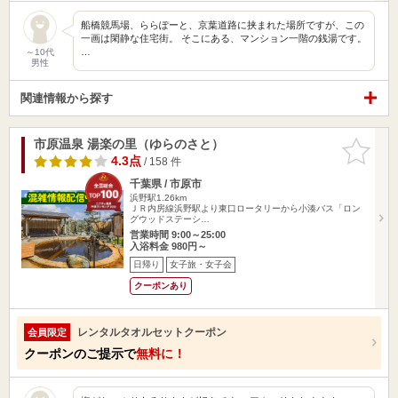
船橋競馬場、ららぽーと、京葉道路に挟まれた場所ですが、この
一画は閑静な住宅街。 そこにある、マンション一階の銭湯です。
…
～10代
男性
関連情報から探す
市原温泉 湯楽の里（ゆらのさと）
お気に入
りに追加
4.3点
/ 158 件
千葉県 / 市原市
浜野駅1.26km
ＪＲ内房線浜野駅より東口ロータリーから小湊バス「ロン
グウッドステーシ…
営業時間 9:00～25:00
入浴料金 980円～
日帰り
女子旅・女子会
クーポンあり
レンタルタオルセットクーポン
会員限定
クーポンのご提示で
無料に！