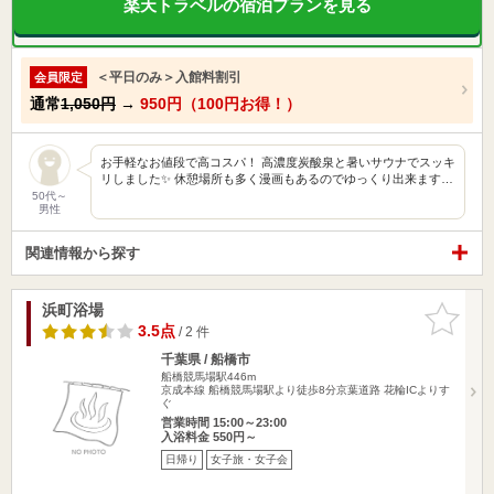
楽天トラベルの宿泊プランを見る
＜平日のみ＞入館料割引
会員限定
通常
1,050円
→
950円（100円お得！）
お手軽なお値段で高コスパ！ 高濃度炭酸泉と暑いサウナでスッキ
リしました✨ 休憩場所も多く漫画もあるのでゆっくり出来ます…
50代～
男性
関連情報から探す
浜町浴場
お気に入
りに追加
3.5点
/ 2 件
千葉県 / 船橋市
船橋競馬場駅446m
京成本線 船橋競馬場駅より徒歩8分京葉道路 花輪ICよりす
ぐ
営業時間 15:00～23:00
入浴料金 550円～
日帰り
女子旅・女子会