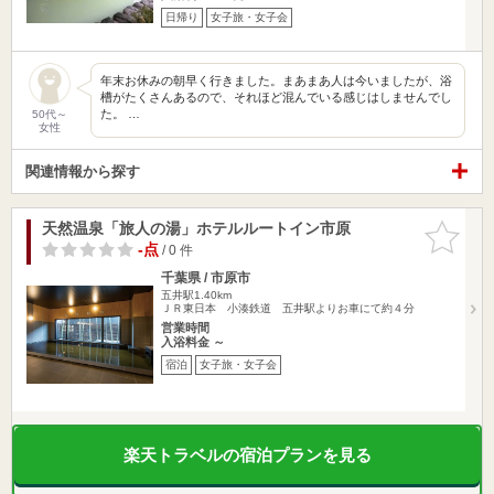
日帰り
女子旅・女子会
年末お休みの朝早く行きました。まあまあ人は今いましたが、浴
槽がたくさんあるので、それほど混んでいる感じはしませんでし
た。 …
50代～
女性
関連情報から探す
天然温泉「旅人の湯」ホテルルートイン市原
お気に入
りに追加
-点
/ 0 件
千葉県 / 市原市
五井駅1.40km
ＪＲ東日本 小湊鉄道 五井駅よりお車にて約４分
営業時間
入浴料金 ～
宿泊
女子旅・女子会
楽天トラベルの宿泊プランを見る