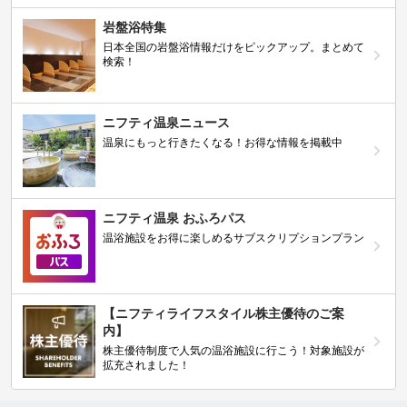
岩盤浴特集
日本全国の岩盤浴情報だけをピックアップ。まとめて
検索！
ニフティ温泉ニュース
温泉にもっと行きたくなる！お得な情報を掲載中
ニフティ温泉 おふろパス
温浴施設をお得に楽しめるサブスクリプションプラン
【ニフティライフスタイル株主優待のご案
内】
株主優待制度で人気の温浴施設に行こう！対象施設が
拡充されました！