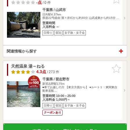
りに追加
-点
/ 0 件
千葉県 / 山武市
日向駅4.37km
県道22号経由 酒々井ICから約30分 山武成東から約15分 …
営業時間
入浴料金 ～
日帰り
宿泊
女子旅・女子会
関連情報から探す
天然温泉 湯～ねる
お気に入
りに追加
4.3点
/ 273 件
千葉県 / 習志野市
新習志野駅175m
■車でお越しの方 【東京方面から】 ●ルート１：東関東自
動車道船…
営業時間 10:00～25:00
入浴料金 1,050円～
日帰り
宿泊
女子旅・女子会
クーポンあり