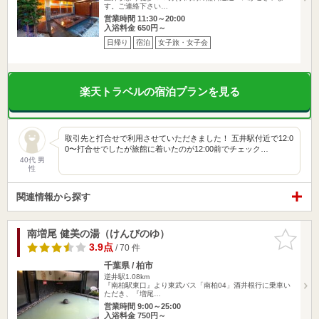
す。ご連絡下さい…
営業時間 11:30～20:00
入浴料金 650円～
日帰り
宿泊
女子旅・女子会
楽天トラベルの宿泊プランを見る
取引先と打合せで利用させていただきました！ 五井駅付近で12:0
0〜打合せでしたが旅館に着いたのが12:00前でチェック…
40代 男
性
関連情報から探す
南増尾 健美の湯（けんびのゆ）
お気に入
りに追加
3.9点
/ 70 件
千葉県 / 柏市
逆井駅1.08km
『南柏駅東口』より東武バス「南柏04」酒井根行に乗車い
ただき、『増尾…
営業時間 9:00～25:00
入浴料金 750円～