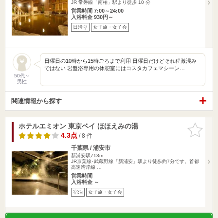
JR 常磐線「南柏」駅より徒歩 10 分
営業時間 7:00～24:00
入浴料金 930円～
日帰り
女子旅・女子会
日曜日の10時から15時ごろまで利用 日曜日だけどそれ程激混み
ではない 岩盤浴専用の休憩室にはコスタカフェマシーン…
50代～
男性
関連情報から探す
ホテルエミオン 東京ベイ ほほえみの湯
お気に入
りに追加
4.3点
/ 8 件
千葉県 / 浦安市
新浦安駅718m
JR京葉線･武蔵野線「新浦安」駅より徒歩約7分です。首都
高速湾岸線 …
営業時間
入浴料金 ～
宿泊
女子旅・女子会