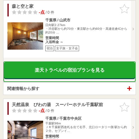
森と空と家
お気に入
りに追加
-点
/ 0 件
千葉県 / 山武市
日向駅2.27km
・渋谷駅から約70分・東京駅から約60分・高速佐倉ICから
約20分 …
営業時間
入浴料金 ～
宿泊
女子旅・女子会
楽天トラベルの宿泊プランを見る
関連情報から探す
天然温泉 びわの湯 スーパーホテル千葉駅前
お気に入
りに追加
-点
/ 0 件
千葉県 / 千葉市中央区
千葉駅98m
ＪＲ千葉駅西改札を出て右手、北口ロータリー側 駅から約
２分。セブンイ…
営業時間