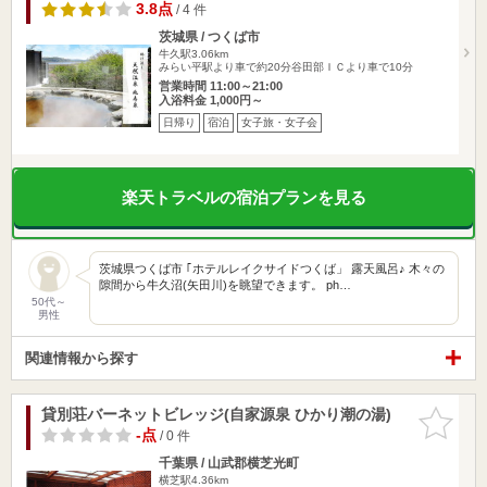
3.8点
/ 4 件
茨城県 / つくば市
牛久駅3.06km
みらい平駅より車で約20分谷田部ＩＣより車で10分
営業時間 11:00～21:00
入浴料金 1,000円～
日帰り
宿泊
女子旅・女子会
楽天トラベルの宿泊プランを見る
茨城県つくば市 ｢ホテルレイクサイドつくば」 露天風呂♪ 木々の
隙間から牛久沼(矢田川)を眺望できます。 ph…
50代～
男性
関連情報から探す
貸別荘バーネットビレッジ(自家源泉 ひかり潮の湯)
お気に入
りに追加
-点
/ 0 件
千葉県 / 山武郡横芝光町
横芝駅4.36km