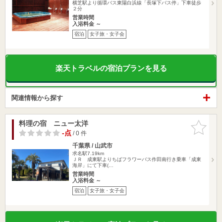
横芝駅より循環バス東陽白浜線「長塚下バス停」下車徒歩
２分
営業時間
入浴料金 ～
宿泊
女子旅・女子会
楽天トラベルの宿泊プランを見る
関連情報から探す
料理の宿 ニュー太洋
お気に入
りに追加
-点
/ 0 件
千葉県 / 山武市
求名駅7.19km
ＪＲ 成東駅よりちばフラワーバス作田南行き乗車「成東
海岸」にて下車(…
営業時間
入浴料金 ～
宿泊
女子旅・女子会