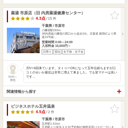
薬湯 市原店（旧 内房薬湯健康センター）
お気に入
りに追加
4.3点
/ 15 件
千葉県 / 市原市
八幡宿駅293m
JR内房線八幡宿の西口から徒歩3分。京葉道 蘇我ICより県
道24号線…
営業時間 0:00～24:00
入浴料金 16,650円～
日帰り
宿泊
女子旅・女子会
月5〜6回来ています。タトゥーOKになって五年位経ちますが口
コミのせいか最近は非常に増えて来ました。でも皆マナーは良い
です…
50代～
男性
関連情報から探す
ビジネスホテル五井温泉
お気に入
りに追加
4.5点
/ 2 件
千葉県 / 市原市
五井駅1.61km
五井駅より徒歩３０分(予約制の無料送迎バスがございま