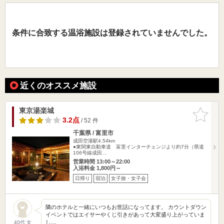
条件に合致する温浴施設は登録されていませんでした。
近くのオススメ施設
東京湯楽城
お気に入
りに追加
3.2点
/ 52 件
千葉県 / 富里市
成田空港駅4.54km
●東関東自動車道 富里インターチェンジより約7分（県道
106号線成田…
営業時間 13:00～22:00
入浴料金 1,800円～
日帰り
宿泊
女子旅・女子会
隣のホテルと一緒にいつもお世話になってます。 カウントダウン
イベントではエイサーやくじ引きがあって大変盛り上がっていま
し…
40代 女