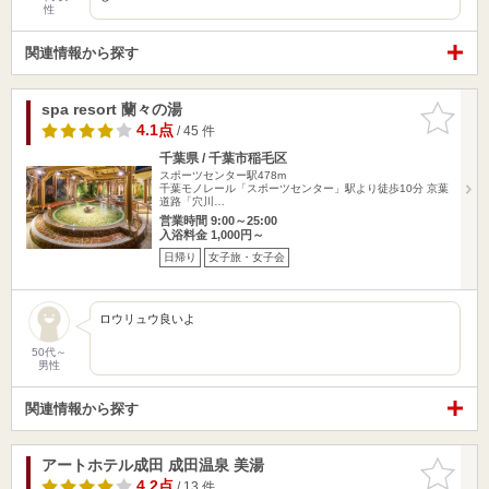
性
関連情報から探す
spa resort 蘭々の湯
お気に入
りに追加
4.1点
/ 45 件
千葉県 / 千葉市稲毛区
スポーツセンター駅478m
千葉モノレール「スポーツセンター」駅より徒歩10分 京葉
道路「穴川…
営業時間 9:00～25:00
入浴料金 1,000円～
日帰り
女子旅・女子会
ロウリュウ良いよ
50代～
男性
関連情報から探す
アートホテル成田 成田温泉 美湯
お気に入
りに追加
4.2点
/ 13 件