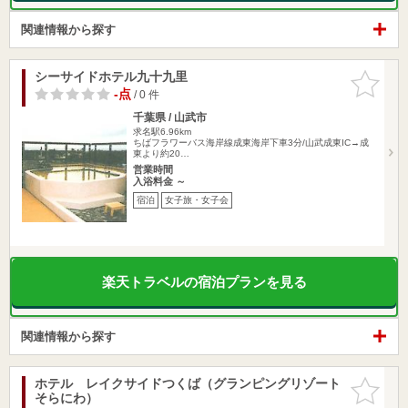
関連情報から探す
シーサイドホテル九十九里
お気に入
りに追加
-点
/ 0 件
千葉県 / 山武市
求名駅6.96km
ちばフラワーバス海岸線成東海岸下車3分/山武成東IC→成
東より約20…
営業時間
入浴料金 ～
宿泊
女子旅・女子会
楽天トラベルの宿泊プランを見る
関連情報から探す
ホテル レイクサイドつくば（グランピングリゾート
お気に入
そらにわ）
りに追加