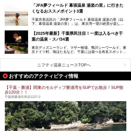
この記事はSPA＆HOTEL舞浜ユーラシアのPRレポート記事
向けの施設など、目的に合わせたおすすめの施設を紹介しま
伝えるムービーです。公開を記念して、スパメッツァおおた
です。
「JFA夢フィールド 幕張温泉 湯楽の里」に行きた
す。
か竜泉寺の湯にて体験イベントを開催。花王サクセスの製品
くなるおススメポイント3選
が無料で試せるチャンスです！
千葉県でスーパー銭湯選びに困った際は、ぜひ参考にしてく
───
ださい。
千葉市美浜区の「JFA夢フィールド 幕張温泉 湯楽の里（以
提供元：花王株式会社【PR】
下、幕張温泉 湯楽の里）」は、東京湾一望の絶景が楽しめ
この記事は花王株式会社商品のPRレポート記事です。
る日帰り温泉です。
設備も天然温泉の露天風呂、サウナ、岩盤浴のほか、高濃度
【2025年最新】千葉県民注目！一度は入るべき千
炭酸泉、海の見えるお休み処や食事処、展望抜群の屋上ま
葉の温泉・スパ34選
で、年代を問わずたっぷり楽しめます。
東京ディズニーランド、マザー牧場、鴨川シーワールド、東
今回は人気のこの施設の中でも、特におススメしたい3つの
京ドイツ村、海ほたるなど、千葉には遊べる有名スポットが
ポイントについて厳選してお届けします。読めばきっと、行
たくさん。そんな千葉県は温泉・スパもすごいんです！千葉
きたくなること間違いなし！
県で生まれ、千葉県で育ち、つい最近まで千葉在住だった私
がお勧めする、一度は入るべき千葉の温泉・スパ34選をま
ニフティ温泉ニュースTOPへ
とめました。
おすすめのアクティビティ情報
【千葉・勝浦】関東のモルディブ勝浦湾をSUPでお散歩！SUP散
歩120分！！
千葉県勝浦市串浜1227-2