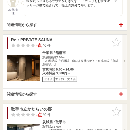
塩がたっぷりあるサウナが好きです。 アカスリもおすすめ。 マ
ッサージ機で癒されて、極上の気分で帰ります。
30代 女
性
関連情報から探す
Re：PRIVATE SAUNA
お気に入
りに追加
-点
/ 0 件
千葉県 / 船橋市
京成船橋駅130m
・JR総武線「船橋駅」南口より徒歩5分 ・京成本線「京成
船橋駅」よ…
営業時間 9:00～24:00
入浴料金 3,900円～
日帰り
女子旅・女子会
関連情報から探す
取手市立かたらいの郷
お気に入
りに追加
-点
/ 0 件
茨城県 / 取手市
取手駅2.57km