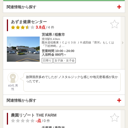
関連情報から探す
あずま健康センター
お気に入
りに追加
3.8点
/ 4 件
茨城県 / 稲敷市
滑河駅6.43km
圏央道稲敷東ＩＣより３分 ＪＲ成田線『滑河』もしくは
『下総神崎』よ…
営業時間 10:00～24:00
入浴料金 880円～
日帰り
女子旅・女子会
故障箇所多めでしたが ノスタルジックな感じや地元密着感が良か
ったです。
40代 男
性
関連情報から探す
農園リゾート THE FARM
お気に入
りに追加
-点
/ 0 件
千葉県 / 香取市