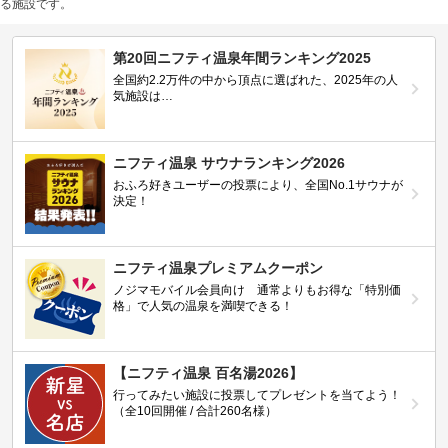
る施設です。
第20回ニフティ温泉年間ランキング2025
全国約2.2万件の中から頂点に選ばれた、2025年の人
気施設は…
ニフティ温泉 サウナランキング2026
おふろ好きユーザーの投票により、全国No.1サウナが
決定！
ニフティ温泉プレミアムクーポン
ノジマモバイル会員向け 通常よりもお得な「特別価
格」で人気の温泉を満喫できる！
【ニフティ温泉 百名湯2026】
行ってみたい施設に投票してプレゼントを当てよう！
（全10回開催 / 合計260名様）