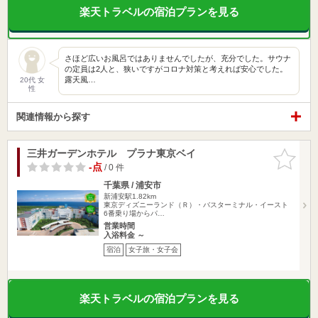
楽天トラベルの宿泊プランを見る
さほど広いお風呂ではありませんでしたが、充分でした。サウナ
の定員は2人と、狭いですがコロナ対策と考えれば安心でした。
露天風…
20代 女
性
関連情報から探す
三井ガーデンホテル プラナ東京ベイ
お気に入
りに追加
-点
/ 0 件
千葉県 / 浦安市
新浦安駅1.82km
東京ディズニーランド（Ｒ）・バスターミナル・イースト
6番乗り場からパ…
営業時間
入浴料金 ～
宿泊
女子旅・女子会
楽天トラベルの宿泊プランを見る