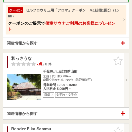
セルフロウリュ用「アロマ」クーポン ※1組様1回分（15
クーポン
ml）
クーポンのご提示で
個室サウナご利用のお客様にプレゼン
ト
関連情報から探す
和っさうな
お気に入
りに追加
-点
/ 0 件
千葉県 / 山武郡芝山町
芝山千代田駅2.89km
成田空港から車で10分（送迎相談可）
営業時間 10:00～16:00
入浴料金 5,000円～
日帰り
女子旅・女子会
関連情報から探す
Render Fika Sammu
お気に入