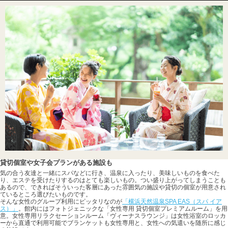
貸切個室や女子会プランがある施設も
気の合う友達と一緒にスパなどに行き、温泉に入ったり、美味しいものを食べた
り、エステを受けたりするのはとても楽しいもの。つい盛り上がってしまうことも
あるので、できればそういった客層にあった雰囲気の施設や貸切の個室が用意され
ているところ選びたいものです。
そんな女性のグループ利用にピッタリなのが
「横浜天然温泉SPA EAS（スパ イア
ス）」
。館内にはフォトジェニックな「女性専用 貸切個室プレミアムルーム」を用
意。女性専用リラクセーションルーム「ヴィーナスラウンジ」は女性浴室のロッカ
ーから直通で利用可能でブランケットも女性専用と、女性への気遣いを随所に感じ