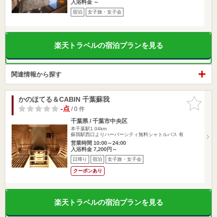
入浴料金 ～
宿泊
女子旅・女子会
楽天トラベルの宿泊プランを見る
関連情報から探す
かのほてる＆CABIN 千葉蘇我
お気に入
りに追加
-点
/ 0 件
千葉県 / 千葉市中央区
本千葉駅1.04km
蘇我駅西口よりハーバーシティ無料シャトルバス 有
営業時間 10:00～24:00
入浴料金 7,200円～
日帰り
宿泊
女子旅・女子会
クーポンあり
楽天トラベルの宿泊プランを見る