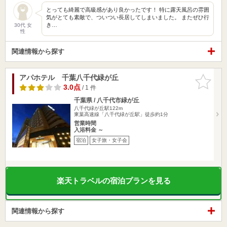
とっても綺麗で高級感があり良かったです！ 特に露天風呂の雰囲
気がとても素敵で、ついつい長居してしまいました。 またぜひ行
き…
30代 女
性
関連情報から探す
アパホテル 千葉八千代緑が丘
お気に入
りに追加
3.0点
/ 1 件
千葉県 / 八千代市緑が丘
八千代緑が丘駅122m
東葉高速線「八千代緑が丘駅」徒歩約1分
営業時間
入浴料金 ～
宿泊
女子旅・女子会
楽天トラベルの宿泊プランを見る
関連情報から探す