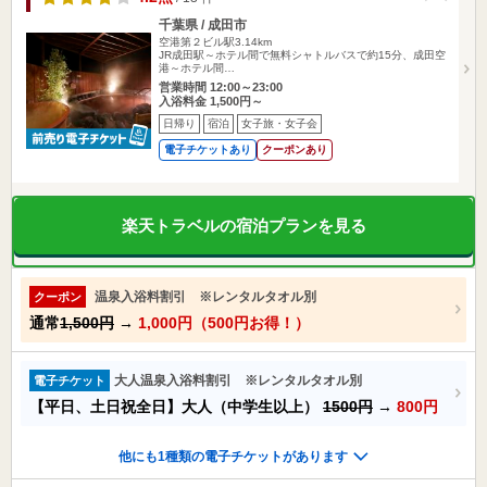
千葉県 / 成田市
空港第２ビル駅3.14km
JR成田駅～ホテル間で無料シャトルバスで約15分、成田空
港～ホテル間…
営業時間 12:00～23:00
入浴料金 1,500円～
日帰り
宿泊
女子旅・女子会
電子チケットあり
クーポンあり
楽天トラベルの宿泊プランを見る
温泉入浴料割引 ※レンタルタオル別
クーポン
通常
1,500円
→
1,000円（500円お得！）
大人温泉入浴料割引 ※レンタルタオル別
電子チケット
【平日、土日祝全日】大人（中学生以上）
1500円
→
800円
他にも1種類の電子チケットがあります