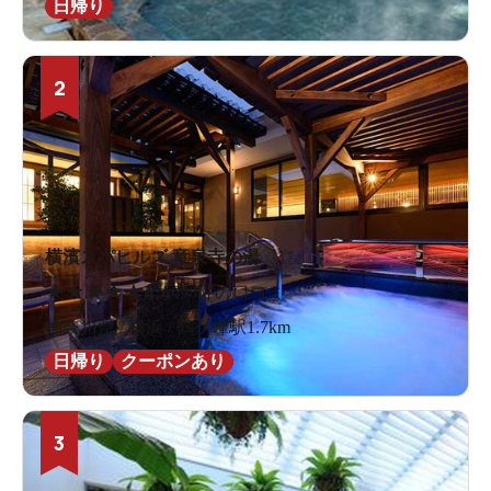
日帰り
2
横濱スパヒルズ 竜泉寺の湯
★
★
★
★
★
4.4
698件の口コミ
神奈川県 / 横浜 / 鶴ケ峰駅1.7km
日帰り
クーポンあり
3