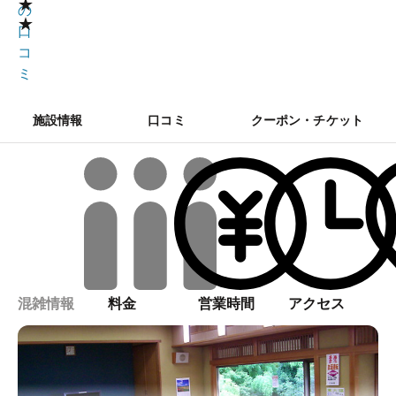
★
の
★
口
コ
ミ
施設情報
口コミ
クーポン・チケット
混雑情報
料金
営業時間
アクセス