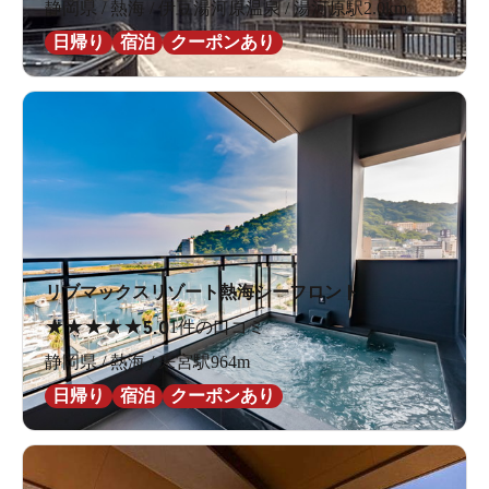
静岡県 / 熱海 / 伊豆湯河原温泉 / 湯河原駅2.0km
日帰り
宿泊
クーポンあり
リブマックスリゾート熱海シーフロント
★
★
★
★
★
5.0
1件の口コミ
静岡県 / 熱海 / 来宮駅964m
日帰り
宿泊
クーポンあり