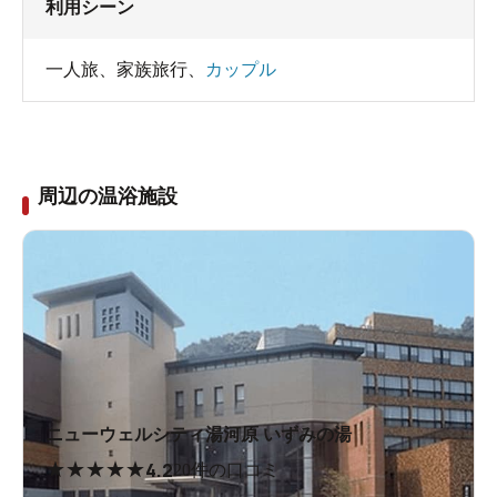
利用シーン
一人旅
、
家族旅行
、
カップル
周辺の温浴施設
ニューウェルシティ湯河原 いずみの湯
★
★
★
★
★
4.2
20件の口コミ