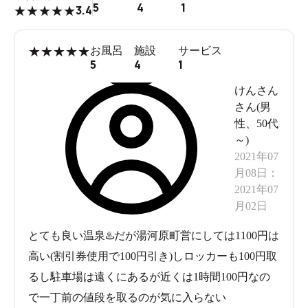
5
4
1
3.4
★
★
★
★
★
★
★
★
★
★
お風呂
施設
サービス
5
4
1
けんさん
さん(
男
性
、
50代
～
)
2021年07
月08日
：
2021年07
月02日
とても良い温泉♨️だが湯河原町営にしては1100円は
高い(割引券使用で100円引き)しロッカーも100円取
るし駐車場は遠くにあるが近くは1時間100円なの
で一丁前の値段を取るのが気に入らない