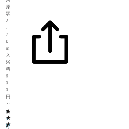
原
駅
2
.
7
k
m
入
浴
料
6
0
0
円
～
★
3
3
★
.
3
★
3
件