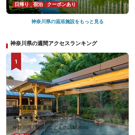
日帰り
宿泊
クーポンあり
神奈川県の
温浴施設をもっと見る
神奈川県の週間アクセスランキング
1
横浜青葉温泉 喜楽里 別邸
★
★
★
★
★
4.5
162件の口コミ
神奈川県 / 横浜 / こどもの国駅369m