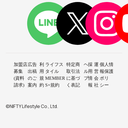
加盟店
広告
利
ライフス
特定商
ヘ
採
運
個人情
募集
出稿
用
タイル
取引法
ル
用
営
報保護
(資料
のご
規
MEMBER
に基づ
プ
情
会
ポリ
請求)
案内
約
S+規約
く表記
報
社
シー
©NIFTY Lifestyle Co., Ltd.