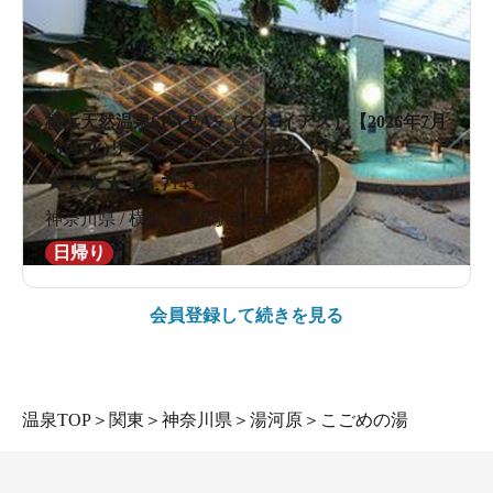
横浜天然温泉SPA EAS（スパ イアス）【2026年7月
28日(火)リノベーションオープン！】
★
★
★
★
★
4.7
1433件の口コミ
神奈川県 / 横浜 / 横浜駅470m
日帰り
会員登録して続きを見る
温泉TOP
＞
関東
＞
神奈川県
＞
湯河原
＞
こごめの湯