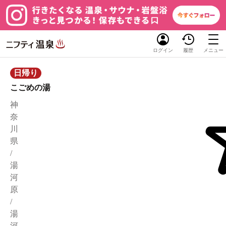
ログイン
履歴
メニュー
日帰り
こごめの湯
神
奈
川
県
/
湯
河
原
/
湯
河