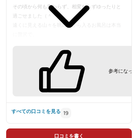
その頃から何も変わらず、相変わらずゆったりと
過ごせました（＾＾）
遠くに見える山々を眺めながら入るお風呂は本当
に贅沢で、
休憩所では近所の方々が気さくに話しかけてくれ
たり、まるで親戚の家にでも遊びにきた様☆
休憩所は大広間でテーブル＆座布団で共用なの
参考になった
で、他の人と関わりたくない人には過ごしにくい
かもしれません（＾＾）
すべての口コミを見る
19
口コミを書く