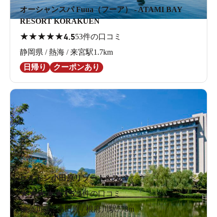
オーシャンスパ Fuua（フーア） - ATAMI BAY
RESORT KORAKUEN
★
★
★
★
★
4.5
53件の口コミ
静岡県 / 熱海 / 来宮駅1.7km
日帰り
クーポンあり
ヒルトン小田原リゾート&スパ
★
★
★
★
★
3.5
21件の口コミ
神奈川県 / 小田原 / 根府川駅778m