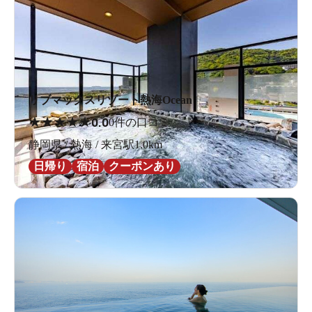
リブマックスリゾート熱海Ocean
★
★
★
★
★
0.0
0件の口コミ
静岡県 / 熱海 / 来宮駅1.0km
日帰り
宿泊
クーポンあり