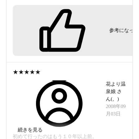
参考になった
★
★
★
★
★
花より温
泉娘
さ
ん(
、
)
2008年09
月03日
続きを見る
初めて行ったのはもう１０年以上前。