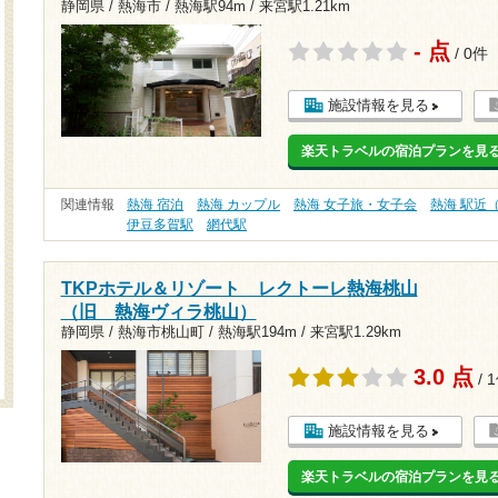
静岡県 / 熱海市 /
熱海駅94m
/
来宮駅1.21km
- 点
/ 0件
施設情報を見る
楽天トラベルの宿泊プランを見
関連情報
熱海 宿泊
熱海 カップル
熱海 女子旅・女子会
熱海 駅近
伊豆多賀駅
網代駅
TKPホテル＆リゾート レクトーレ熱海桃山
（旧 熱海ヴィラ桃山）
静岡県 / 熱海市桃山町 /
熱海駅194m
/
来宮駅1.29km
3.0 点
/ 
施設情報を見る
楽天トラベルの宿泊プランを見