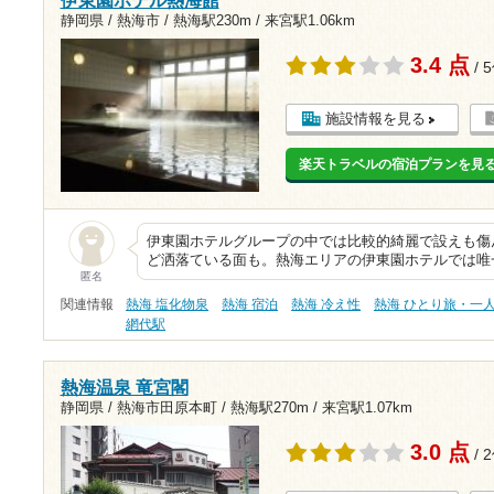
伊東園ホテル熱海館
静岡県 / 熱海市 /
熱海駅230m
/
来宮駅1.06km
3.4 点
/ 
施設情報を見る
楽天トラベルの宿泊プランを見
伊東園ホテルグループの中では比較的綺麗で設えも傷
ど洒落ている面も。熱海エリアの伊東園ホテルでは唯一
匿名
関連情報
熱海 塩化物泉
熱海 宿泊
熱海 冷え性
熱海 ひとり旅・一
網代駅
熱海温泉 竜宮閣
静岡県 / 熱海市田原本町 /
熱海駅270m
/
来宮駅1.07km
3.0 点
/ 