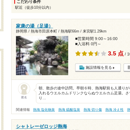
こだわり条件
駅近（徒歩10分以内）
家康の湯（足湯）
静岡県 / 熱海市田原本町 /
熱海駅66m
/
来宮駅1.29km
■営業時間 9:00～16:00
■入浴料 0円～
3.5 点
/ 
施設情報を見る
朝、散歩の途中訪問。早朝６時、熱海駅前も人通りが
入れるウエルカムドリンクならぬウエルカム足湯。さ
匿名
り…
関連情報
熱海 塩化物泉
熱海 硫酸塩泉
熱海 切り傷
熱海 冷え性
シャトレーゼロッジ熱海