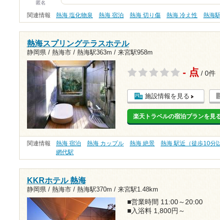
匿名
関連情報
熱海 塩化物泉
熱海 宿泊
熱海 切り傷
熱海 冷え性
熱海
熱海スプリングテラスホテル
静岡県 / 熱海市 /
熱海駅363m
/
来宮駅958m
- 点
/ 0件
施設情報を見る
楽天トラベルの宿泊プランを見
関連情報
熱海 宿泊
熱海 カップル
熱海 絶景
熱海 駅近（徒歩10分
網代駅
KKRホテル 熱海
静岡県 / 熱海市 /
熱海駅370m
/
来宮駅1.48km
■営業時間 11:00～20:00
■入浴料 1,800円～