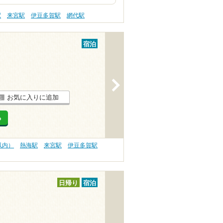
駅
来宮駅
伊豆多賀駅
網代駅
宿泊
>
お気に入りに追加
る
以内）
熱海駅
来宮駅
伊豆多賀駅
日帰り
宿泊