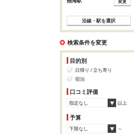
熱海駅
変更
沿線・駅を選択
検索条件を変更
目的別
日帰り / 立ち寄り
宿泊
口コミ評価
指定なし
以上
予算
下限なし
～