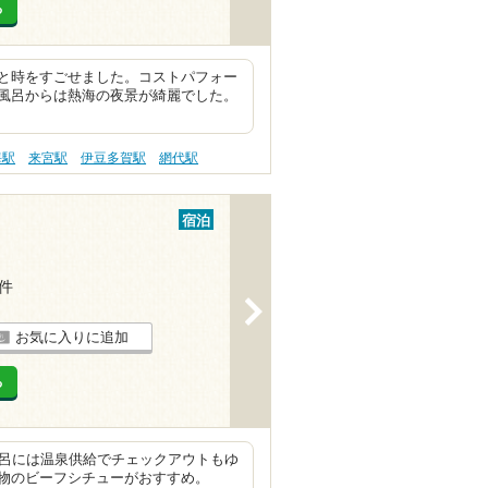
る
と時をすごせました。コストパフォー
風呂からは熱海の夜景が綺麗でした。
海駅
来宮駅
伊豆多賀駅
網代駅
宿泊
3件
>
お気に入りに追加
る
風呂には温泉供給でチェックアウトもゆ
物のビーフシチューがおすすめ。