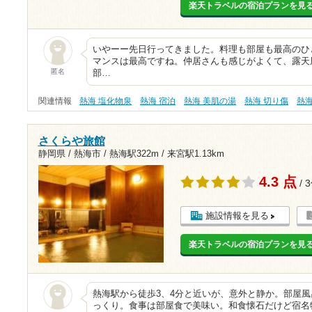
楽天トラベルの宿泊プランを見
いやーー先日行ってきました。料理も部屋も最高のひ
マンスは最高ですね。仲居さんも感じがよくて、露天
匿名
部…
関連情報
熱海 塩化物泉
熱海 宿泊
熱海 美肌の湯
熱海 切り傷
熱
さくらや旅館
静岡県 / 熱海市 /
熱海駅322m
/
来宮駅1.13km
4.3 点
/ 
施設情報を見る
楽天トラベルの宿泊プランを見
熱海駅から徒歩3、4分と近いが、意外と静か。部屋
っくり。食事は部屋食で美味い。和食懐石だけど宿名