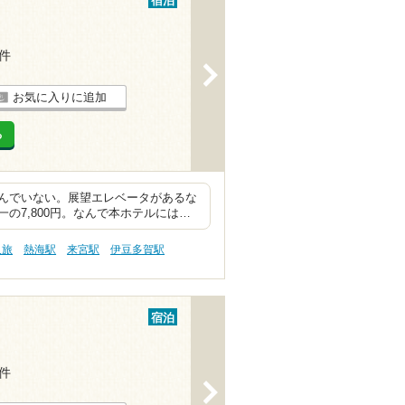
宿泊
5件
>
お気に入りに追加
る
んでいない。展望エレベータがあるな
の7,800円。なんで本ホテルには…
人旅
熱海駅
来宮駅
伊豆多賀駅
宿泊
2件
>