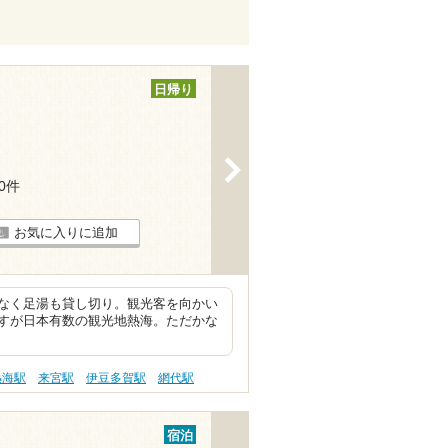
日帰り
>
10件
お気に入りに追加
なく足湯も貸し切り。観光客を向かい
すが日本有数の観光地熱海。ただかな
熱海駅
来宮駅
伊豆多賀駅
網代駅
宿泊