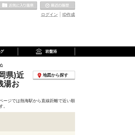
お気に入りの温泉
最近の履歴
ログイン
ID作成
グ
岩盤浴
め
岡県)近
地図から探す
銭湯お
ページでは熱海駅から直線距離で近い順
す。