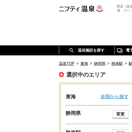
駅近（徒
湯、スパ
温浴施設を探す
電
温泉TOP
>
東海
>
静岡県
>
熱海駅
>
選択中のエリア
全国から探す
東海
静岡県
変更