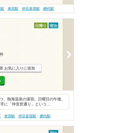
海駅
来宮駅
伊豆多賀駅
網代駅
日帰り
宿泊
>
5件
お気に入りに追加
る
持つ、熱海温泉の湯宿。日曜日の午後、
右手に「仲見世通り」という…
駅
来宮駅
伊豆多賀駅
網代駅