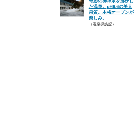
奇跡の御神水を沸かし
た温泉。pH9.6の美人
泉質。本格オープンが
楽しみ。
（温泉探訪記）