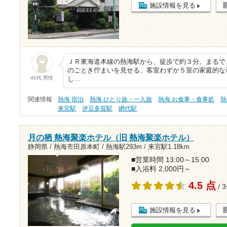
施設情報を見る
ＪＲ東海道本線の熱海駅から、徒歩で約３分。まるで
のごとき佇まいを見せる、客室わずか５室の家庭的な
40代 男性
し…
関連情報
熱海 宿泊
熱海 ひとり旅・一人旅
熱海 お食事・食事処
熱
来宮駅
伊豆多賀駅
網代駅
月の栖 熱海聚楽ホテル（旧 熱海聚楽ホテル）
静岡県 / 熱海市田原本町 /
熱海駅293m
/
来宮駅1.18km
■営業時間 13:00～15:00
■入浴料 2,000円～
4.5 点
/ 
施設情報を見る