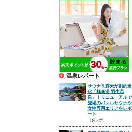
温泉レポート
サウナ＆露天が劇的進
化「極楽湯 羽生温
泉」！リニューアルで
登場のバレルサウナや
女性専用エリアをレポ
ート
（突レポ）