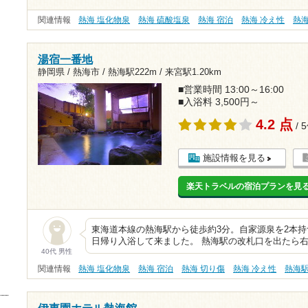
関連情報
熱海 塩化物泉
熱海 硫酸塩泉
熱海 宿泊
熱海 冷え性
熱
湯宿一番地
静岡県 / 熱海市 /
熱海駅222m
/
来宮駅1.20km
■営業時間 13:00～16:00
■入浴料 3,500円～
4.2 点
/ 
施設情報を見る
楽天トラベルの宿泊プランを見
東海道本線の熱海駅から徒歩約3分。自家源泉を2本
日帰り入浴して来ました。 熱海駅の改札口を出たら
40代 男性
関連情報
熱海 塩化物泉
熱海 宿泊
熱海 切り傷
熱海 冷え性
熱海