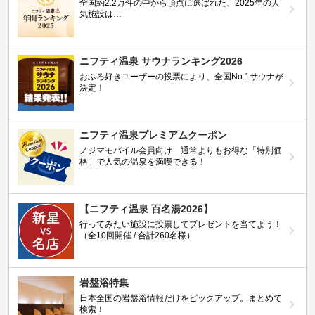
全国約2.2万件の中から頂点に選ばれた、2025年の人
気施設は…
ニフティ温泉 サウナランキング2026
おふろ好きユーザーの投票により、全国No.1サウナが
決定！
ニフティ温泉プレミアムクーポン
ノジマモバイル会員向け 通常よりもお得な「特別価
格」で人気の温泉を満喫できる！
【ニフティ温泉 百名湯2026】
行ってみたい施設に投票してプレゼントを当てよう！
（全10回開催 / 合計260名様）
岩盤浴特集
日本全国の岩盤浴情報だけをピックアップ。まとめて
検索！