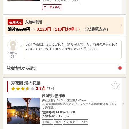
日帰り
ひとり旅・一人旅
クーポンあり
入館料割引
会員限定
通常
3,230円
→
3,120円（110円お得！）
（入湯税込み）
お湯の温度はちょうど良く、痛みが出ていた。両腕の調子も良く
なりました。今度はゆっくり寄りたいと思います。
50代～
女性
関連情報から探す
秀花園 湯の花膳
お気に入
りに追加
3.7点
/ 7 件
静岡県 / 熱海市
伊豆多賀駅3.40km
来宮駅1.45km
JR東海道新幹線熱海駅よりタクシー5分(熱海駅より送迎あ
り要確認)小…
営業時間 14:00～18:00
入浴料金 2,350円～
日帰り
宿泊
ひとり旅・一人旅