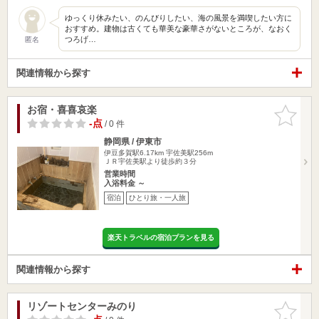
ゆっくり休みたい、のんびりしたい、海の風景を満喫したい方に
おすすめ。建物は古くても華美な豪華さがないところが、なおく
つろげ…
匿名
関連情報から探す
お宿・喜喜哀楽
お気に入
りに追加
-点
/ 0 件
静岡県 / 伊東市
伊豆多賀駅6.17km
宇佐美駅256m
ＪＲ宇佐美駅より徒歩約３分
営業時間
入浴料金 ～
宿泊
ひとり旅・一人旅
楽天トラベルの宿泊プランを見る
関連情報から探す
リゾートセンターみのり
お気に入
りに追加