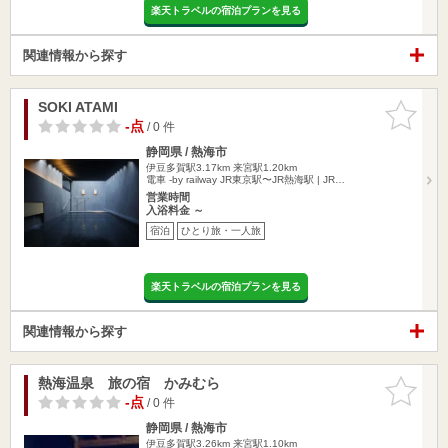
楽天トラベルの宿泊プランを見る
関連情報から探す
SOKI ATAMI
お気に入
りに追加
-点
/ 0 件
静岡県 / 熱海市
伊豆多賀駅3.17km
来宮駅1.20km
電車 -by railway JR東京駅〜JR熱海駅 | JR…
営業時間
入浴料金 ～
宿泊
ひとり旅・一人旅
楽天トラベルの宿泊プランを見る
関連情報から探す
熱海温泉 旅の宿 かみむら
お気に入
りに追加
-点
/ 0 件
静岡県 / 熱海市
伊豆多賀駅3.26km
来宮駅1.10km