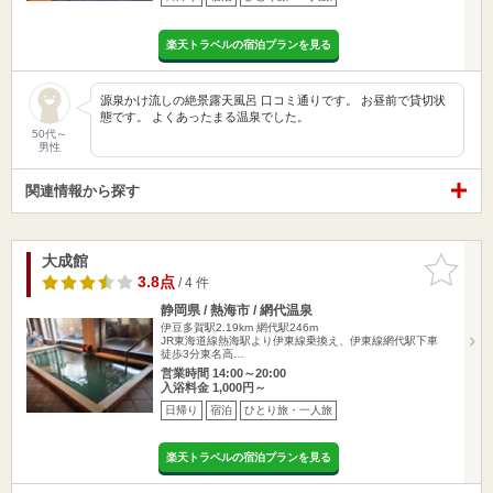
楽天トラベルの宿泊プランを見る
源泉かけ流しの絶景露天風呂 口コミ通りです。 お昼前で貸切状
態です。 よくあったまる温泉でした。
50代～
男性
関連情報から探す
大成館
お気に入
りに追加
3.8点
/ 4 件
静岡県 / 熱海市 / 網代温泉
伊豆多賀駅2.19km
網代駅246m
JR東海道線熱海駅より伊東線乗換え、伊東線網代駅下車
徒歩3分東名高…
営業時間 14:00～20:00
入浴料金 1,000円～
日帰り
宿泊
ひとり旅・一人旅
楽天トラベルの宿泊プランを見る