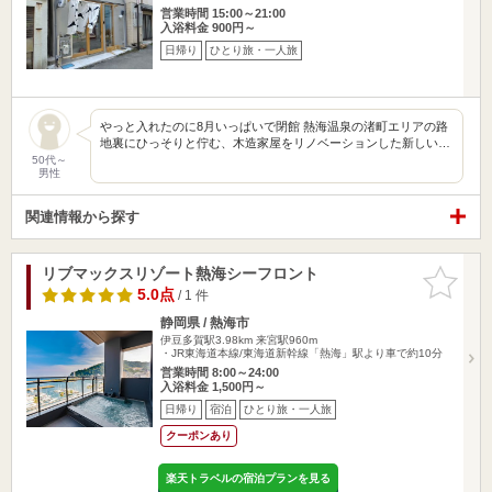
営業時間 15:00～21:00
入浴料金 900円～
日帰り
ひとり旅・一人旅
やっと入れたのに8月いっぱいで閉館 熱海温泉の渚町エリアの路
地裏にひっそりと佇む、木造家屋をリノベーションした新しい…
50代～
男性
関連情報から探す
リブマックスリゾート熱海シーフロント
お気に入
りに追加
5.0点
/ 1 件
静岡県 / 熱海市
伊豆多賀駅3.98km
来宮駅960m
・JR東海道本線/東海道新幹線「熱海」駅より車で約10分
営業時間 8:00～24:00
入浴料金 1,500円～
日帰り
宿泊
ひとり旅・一人旅
クーポンあり
楽天トラベルの宿泊プランを見る