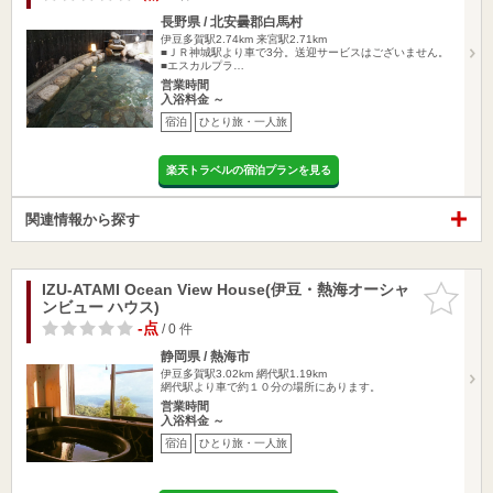
長野県 / 北安曇郡白馬村
伊豆多賀駅2.74km
来宮駅2.71km
■ＪＲ神城駅より車で3分。送迎サービスはございません。
■エスカルプラ…
営業時間
入浴料金 ～
宿泊
ひとり旅・一人旅
楽天トラベルの宿泊プランを見る
関連情報から探す
IZU-ATAMI Ocean View House(伊豆・熱海オーシャ
お気に入
ンビュー ハウス)
りに追加
-点
/ 0 件
静岡県 / 熱海市
伊豆多賀駅3.02km
網代駅1.19km
網代駅より車で約１０分の場所にあります。
営業時間
入浴料金 ～
宿泊
ひとり旅・一人旅