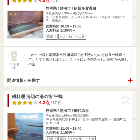
4.0点
/ 6 件
静岡県 / 熱海市 / 伊豆多賀温泉
伊豆多賀駅1.38km
網代駅2.04km
JR「伊豆多賀駅」から車7分西湘バイパス石橋IC国道135
号、県道2…
営業時間 10:00～19:00
入浴料金 1,100円～
日帰り
ひとり旅・一人旅
山の中の隠れ家酵素風呂 酵素風呂が都会のものとは又一味違っ
て、とても癒されました。こちらに足を踏み入れた瞬間から癒し
の空…
30代 女
性
関連情報から探す
磯料理 海辺の湯の宿 平鶴
お気に入
りに追加
4.2点
/ 77 件
静岡県 / 熱海市 / 網代温泉
伊豆多賀駅1.89km
網代駅366m
JR伊東線網代駅下車徒歩5分小田原厚木道路小田原西ICよ
りR135経…
営業時間 11:00～19:40
入浴料金 1,100円～
日帰り
宿泊
ひとり旅・一人旅