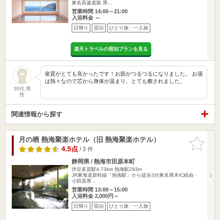
東名高速道路 厚…
営業時間 14:00～21:00
入浴料金 ～
日帰り
宿泊
ひとり旅・一人旅
楽天トラベルの宿泊プランを見る
泉質がとても良かったです！お肌がつるつるになりました。 お湯
は熱々なので芯から身体が温まり、とても癒されました。
30代 男
性
関連情報から探す
月の栖 熱海聚楽ホテル（旧 熱海聚楽ホテル）
お気に入
りに追加
4.5点
/ 3 件
静岡県 / 熱海市田原本町
伊豆多賀駅4.73km
熱海駅293m
JR東海道新幹線「熱海駅」から徒歩3分東名厚木IC経由 ･
小田原厚…
営業時間 13:00～15:00
入浴料金 2,000円～
日帰り
宿泊
ひとり旅・一人旅