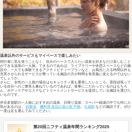
温泉以外のサービスもマイペースで楽しみたい
同行者に気を使うことなく、自分のペースで入りたい温泉を好きなだけ楽しむこと
ができる温泉の一人旅。できるのであれば、ライブラリーや休憩スペースなどの施
設や、一人でも体験できるアクティビティープランなど、お風呂に入る時間以外も
充実させられるサービスが整っている施設の方が時間を有意義に使えるのではない
でしょうか。
さらに、女性の一人旅の場合はセキュリティ面も重視したいところ。普段頑張って
いる自分へのご褒美も兼ねているのであれば、食事にこだわっているのはもちろ
ん、ボディケアやエステなどトリートメントサービスを提供している施設を選びた
いものです。
伊豆多賀駅の一人旅におすすめの温泉、日帰り温泉、スーパー銭湯の中でも特に人
気があるのは、
妙樂湯
、
磯料理 海辺の湯の宿 平鶴
、
大成館
などの施設です。ぜひ
一度は足を運んでみてください。
第20回ニフティ温泉年間ランキング2025