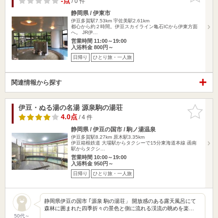
-点
/ 0 件
静岡県 / 伊東市
伊豆多賀駅7.53km
宇佐美駅2.61km
都心から約２時間。伊豆スカイライン亀石ICから伊東方面
へ。 JR伊…
営業時間 11:00～19:00
入浴料金 800円～
日帰り
ひとり旅・一人旅
関連情報から探す
伊豆・ぬる湯の名湯 源泉駒の湯荘
お気に入
りに追加
4.0点
/ 4 件
静岡県 / 伊豆の国市 / 駒ノ湯温泉
伊豆多賀駅8.27km
原木駅3.35km
伊豆箱根鉄道 大場駅からタクシーで15分東海道本線 函南
駅からタクシ…
営業時間 10:00～19:00
入浴料金 950円～
日帰り
ひとり旅・一人旅
静岡県伊豆の国市 ｢源泉 駒の湯荘」 開放感のある露天風呂にて
森林に囲まれた四季折々の景色と側に流れる渓流の眺めを楽…
50代～