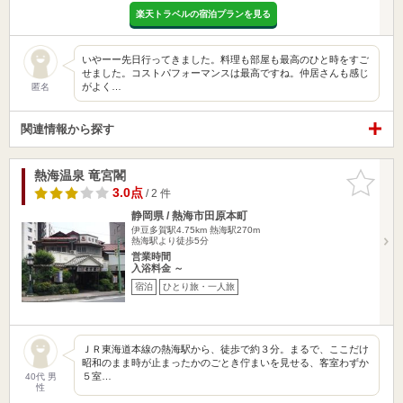
楽天トラベルの宿泊プランを見る
いやーー先日行ってきました。料理も部屋も最高のひと時をすご
せました。コストパフォーマンスは最高ですね。仲居さんも感じ
がよく…
匿名
関連情報から探す
熱海温泉 竜宮閣
お気に入
りに追加
3.0点
/ 2 件
静岡県 / 熱海市田原本町
伊豆多賀駅4.75km
熱海駅270m
熱海駅より徒歩5分
営業時間
入浴料金 ～
宿泊
ひとり旅・一人旅
ＪＲ東海道本線の熱海駅から、徒歩で約３分。まるで、ここだけ
昭和のまま時が止まったかのごとき佇まいを見せる、客室わずか
５室…
40代 男
性