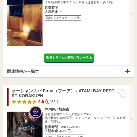
ＪＲ熱海駅下車タクシー８分（送迎有り・要予約）
営業時間
入浴料金 ～
宿泊
ひとり旅・一人旅
楽天トラベルの宿泊プランを見る
関連情報から探す
オーシャンスパ Fuua（フーア） - ATAMI BAY RESO
お気に入
RT KORAKUEN
りに追加
4.5点
/ 53 件
静岡県 / 熱海市
伊豆多賀駅3.38km
来宮駅1.72km
熱海駅から無料送迎シャトルバス・タクシーで10分 東名高
速「沼津I…
営業時間 10:00～22:00
入浴料金 3,080円～