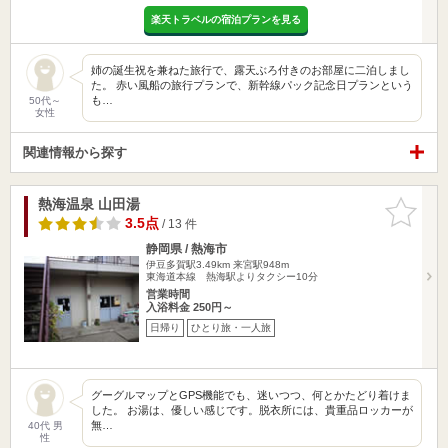
楽天トラベルの宿泊プランを見る
姉の誕生祝を兼ねた旅行で、露天ぶろ付きのお部屋に二泊しまし
た。 赤い風船の旅行プランで、新幹線パック記念日プランという
も…
50代～
女性
関連情報から探す
熱海温泉 山田湯
お気に入
りに追加
3.5点
/ 13 件
静岡県 / 熱海市
伊豆多賀駅3.49km
来宮駅948m
東海道本線 熱海駅よりタクシー10分
営業時間
入浴料金 250円～
日帰り
ひとり旅・一人旅
グーグルマップとGPS機能でも、迷いつつ、何とかたどり着けま
した。 お湯は、優しい感じです。脱衣所には、貴重品ロッカーが
無…
40代 男
性