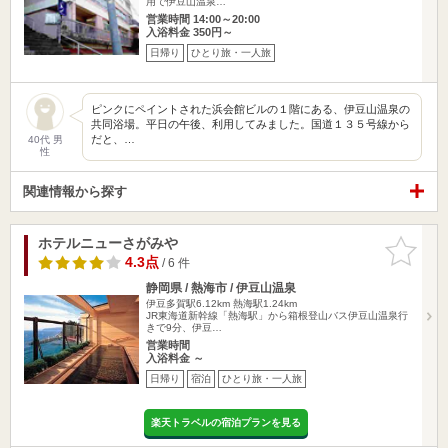
用で伊豆山温泉…
営業時間 14:00～20:00
入浴料金 350円～
日帰り
ひとり旅・一人旅
ピンクにペイントされた浜会館ビルの１階にある、伊豆山温泉の
共同浴場。平日の午後、利用してみました。国道１３５号線から
だと、…
40代 男
性
関連情報から探す
ホテルニューさがみや
お気に入
りに追加
4.3点
/ 6 件
静岡県 / 熱海市 / 伊豆山温泉
伊豆多賀駅6.12km
熱海駅1.24km
JR東海道新幹線「熱海駅」から箱根登山バス伊豆山温泉行
きで9分、伊豆…
営業時間
入浴料金 ～
日帰り
宿泊
ひとり旅・一人旅
楽天トラベルの宿泊プランを見る