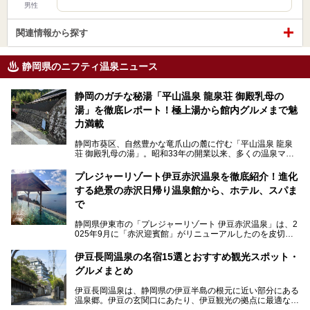
男性
関連情報から探す
静岡県のニフティ温泉ニュース
静岡のガチな秘湯「平山温泉 龍泉荘 御殿乳母の
湯」を徹底レポート！極上湯から館内グルメまで魅
力満載
静岡市葵区、自然豊かな竜爪山の麓に佇む「平山温泉 龍泉
荘 御殿乳母の湯」。昭和33年の開業以来、多くの温泉マニ
アや地元の方々に愛され続けている、知る人ぞ知る鄙び系の
極上温泉です。お湯はもちろん、実はグルメも揃っているん
プレジャーリゾート伊豆赤沢温泉を徹底紹介！進化
です。多くのファンを持つ、その圧倒的なこだわりと魅力を
する絶景の赤沢日帰り温泉館から、ホテル、スパま
解説します。
で
静岡県伊東市の「プレジャーリゾート 伊豆赤沢温泉」は、2
025年9月に「赤沢迎賓館」がリニューアルしたのを皮切り
に、12月には「赤沢温泉ホテル」、「赤沢日帰り温泉
館」、「RED 28 HOTEL」がリニューアル。さらにこのあ
伊豆長岡温泉の名宿15選とおすすめ観光スポット・
とグランピング施設のGRAX EARTH FIELD（グラックスア
グルメまとめ
ースフィールド）、大型屋内アミューズメント施設のPLEA
SURE ARENA（プレジャーアリーナ）がぞくぞくオープン
伊豆長岡温泉は、静岡県の伊豆半島の根元に近い部分にある
予定。
温泉郷。伊豆の玄関口にあたり、伊豆観光の拠点に最適な立
地です。首都圏や名古屋圏からのアクセスが良く、宿泊はも