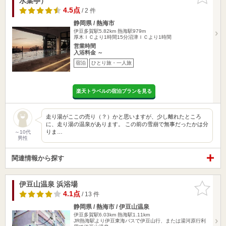
水葉亭）
りに追加
4.5点
/ 2 件
静岡県 / 熱海市
伊豆多賀駅5.82km
熱海駅979m
厚木ＩＣより1時間15分沼津ＩＣより1時間
営業時間
入浴料金 ～
宿泊
ひとり旅・一人旅
楽天トラベルの宿泊プランを見る
走り湯がここの売り（？）かと思いますが、少し離れたところ
に、走り湯の温泉があります。 この前の雪崩で無事だったかは分
りま…
～10代
男性
関連情報から探す
伊豆山温泉 浜浴場
お気に入
りに追加
4.1点
/ 13 件
静岡県 / 熱海市 / 伊豆山温泉
伊豆多賀駅6.03km
熱海駅1.11km
JR熱海駅より伊豆東海バスで伊豆山行、または湯河原行利