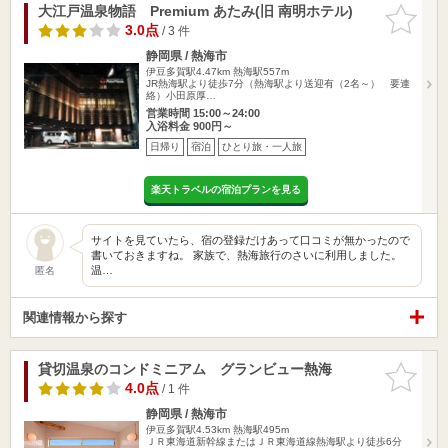
大江戸温泉物語 Premium あたみ(旧 南明ホテル)
お気に入
りに追加
3.0点
/ 3 件
静岡県 / 熱海市
伊豆多賀駅4.47km
熱海駅557m
JR熱海駅より徒歩7分（熱海駅より送迎有（2名～） 要連
絡）小田原厚…
営業時間 15:00～24:00
入浴料金 900円～
日帰り
宿泊
ひとり旅・一人旅
楽天トラベルの宿泊プランを見る
サイトを見ていたら、宿の登録だけあって口コミが無かったので
書いておきますね。 家族で、熱海旅行のさいに利用しました。
温…
匿名
関連情報から探す
貸切温泉のコンドミニアム グランビュー熱海
お気に入
りに追加
4.0点
/ 1 件
静岡県 / 熱海市
伊豆多賀駅4.53km
熱海駅495m
ＪＲ東海道新幹線またはＪＲ東海道線熱海駅より徒歩6分