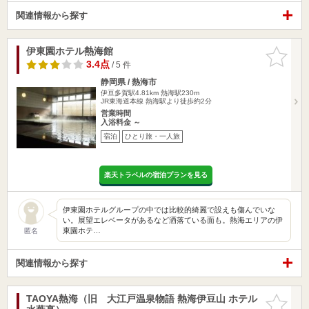
関連情報から探す
伊東園ホテル熱海館
お気に入
りに追加
3.4点
/ 5 件
静岡県 / 熱海市
伊豆多賀駅4.81km
熱海駅230m
JR東海道本線 熱海駅より徒歩約2分
営業時間
入浴料金 ～
宿泊
ひとり旅・一人旅
楽天トラベルの宿泊プランを見る
伊東園ホテルグループの中では比較的綺麗で設えも傷んでいな
い。展望エレベータがあるなど洒落ている面も。熱海エリアの伊
東園ホテ…
匿名
関連情報から探す
TAOYA熱海（旧 大江戸温泉物語 熱海伊豆山 ホテル
お気に入