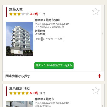
旅荘天城
お気に入
りに追加
3.0点
/ 1 件
静岡県 / 熱海市渚町
伊豆多賀駅3.86km
来宮駅951m
ＪＲ来宮駅より徒歩約12分
営業時間
入浴料金 ～
宿泊
ひとり旅・一人旅
楽天トラベルの宿泊プランを見る
関連情報から探す
温泉銭湯 渚ゆ
お気に入
りに追加
5.0点
/ 3 件
静岡県 / 熱海市
伊豆多賀駅3.96km
来宮駅904m
国道135号経由