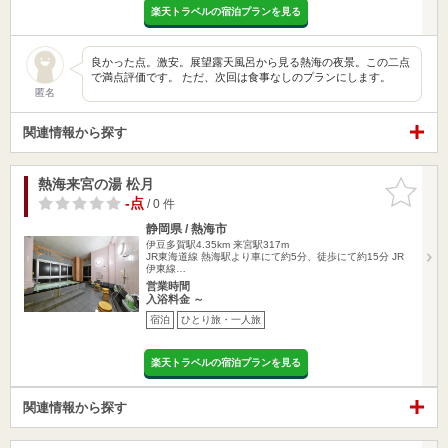
楽天トラベルの宿泊プランを見る
良かった点。激安。展望露天風呂から見る熱海の夜景。この二点
で満点評価です。 ただ、次回は食事なしのプランにします。
匿名
関連情報から探す
熱海来宮の湯 松月
お気に入
りに追加
-点
/ 0 件
静岡県 / 熱海市
伊豆多賀駅4.35km
来宮駅317m
JR東海道線 熱海駅より車にて約5分、徒歩にて約15分 JR
伊東線…
営業時間
入浴料金 ～
宿泊
ひとり旅・一人旅
楽天トラベルの宿泊プランを見る
関連情報から探す