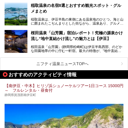
温泉は海一望の絶景、伊豆の幸満載の食や、全天候型のレジ
ちろん日帰りでも楽しめるのが魅力です。
ャー施設など、現在リニューアルオープンしている施設を中
稲取温泉の名宿8選とおすすめ観光スポット・グル
心に、家族連れでも大人だけでも、おひとりさまでも多彩な
メまとめ
この記事では、伊豆長岡温泉の歴史や魅力、おすすめの宿を
楽しみ方ができる「プレジャーリゾート 伊豆赤沢温泉」を
ピックアップ。周辺の観光・グルメスポットや日帰りで入れ
じっくり紹介します！
稲取温泉は、伊豆半島の東側にある温泉地のひとつ。海と山
る温泉施設も紹介します！
に囲まれたこぢんまりとした街ながら、温泉あり、グルメあ
───
り、見どころも多彩にあり、と魅力たっぷりの場所です。東
提供元：株式会社カトープレジャーグループ【PR】
京からは約2時間30分、直通電車もありアクセスしやすいの
この記事はプレジャーリゾート 伊豆赤沢温泉のPR記事で
桜田温泉「山芳園」宿泊レポート！究極の源泉かけ
もうれしいところ。
す。
流し“地中直結かけ流し”の魅力とは【伊豆】
この記事では、稲取温泉での宿泊におすすめの宿や日帰りで
桜田温泉「山芳園」(静岡県松崎町)は伊豆半島西部、のどか
入れる温泉施設、チェックしたい観光スポットやアクティビ
な田園地帯の中に佇む一軒宿。最大の特徴が、“地中直結か
ティなどを一挙にまとめピックアップ。伊豆稲取温泉を訪れ
け流し”と呼ばれるこの宿独自の湯使い(温泉供給方法)です。
る際の参考にしてくださいね！
地下に眠る源泉を加水・加温・消毒無し、さらには途中過程
で空気にも触れさせることなく浴槽まで提供。「究極の源泉
ニフティ温泉ニュースTOPへ
かけ流し」と言っても決して過言ではありません。
今回、桜田温泉「山芳園」の“温泉”を中心に、その魅力を詳
おすすめのアクティビティ情報
細レポート。また口コミの評判も非常に高い宿であり、客室
や食事も併せて徹底紹介します！
【南伊豆・中木】ヒリゾ浜シュノーケルツアー1日コース 15000円
～ フルレンタル・昼食付
静岡県賀茂郡南伊豆町