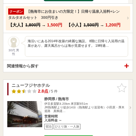
【熱海市にお住まいの方限定！】日帰り温泉入浴料+レン
クーポン
タルタオルセット 300円引き
【大人】
1,800円
→
1,500円
【小人】
1,500円
→
1,200円
海沿いにある2014年改築の綺麗な施設。 8階に日帰り入浴用の温
泉があり、露天風呂からは海が見渡せます。 19時過…
30代 男
性
関連情報から探す
ニューフジヤホテル
お気に入
りに追加
2.8点
/ 5 件
静岡県 / 熱海市
伊豆多賀駅4.20km
来宮駅651m
JR熱海駅より徒歩14分（熱海駅より送迎有）小田原・厚木
道路 真鶴道…
営業時間
入浴料金 ～
宿泊
ひとり旅・一人旅