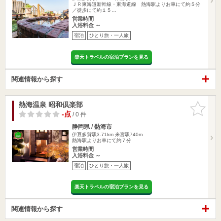
ＪＲ東海道新幹線・東海道線 熱海駅よりお車にて約５分
／徒歩にて約１５…
営業時間
入浴料金 ～
宿泊
ひとり旅・一人旅
楽天トラベルの宿泊プランを見る
関連情報から探す
熱海温泉 昭和倶楽部
お気に入
りに追加
-点
/ 0 件
静岡県 / 熱海市
伊豆多賀駅3.71km
来宮駅740m
熱海駅よりお車にて約７分
営業時間
入浴料金 ～
宿泊
ひとり旅・一人旅
楽天トラベルの宿泊プランを見る
関連情報から探す