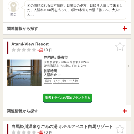
和の情緒溢れる日本旅館。日曜日の夕方、日帰り入浴して来まし
た。入浴料1000円を払って、1階の木造りの湯「雅」へ。大人6
人…
匿名
関連情報から探す
Atami-View Resort
お気に入
りに追加
-点
/ 0 件
静岡県 / 熱海市
伊豆多賀駅2.69km
来宮駅1.82km
JR熱海駅よりお車にて約１２分
営業時間
入浴料金 ～
宿泊
ひとり旅・一人旅
楽天トラベルの宿泊プランを見る
関連情報から探す
白馬姫川温泉なごみの湯 ホテルアベスト白馬リゾート
お気に入
りに追加
-点
/ 0 件