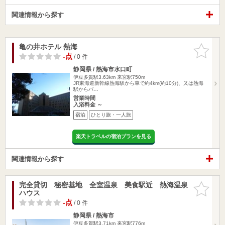
関連情報から探す
亀の井ホテル 熱海
お気に入
りに追加
-点
/ 0 件
静岡県 / 熱海市水口町
伊豆多賀駅3.63km
来宮駅750m
JR東海道新幹線熱海駅から車で約4km(約10分)、又は熱海
駅からバ…
営業時間
入浴料金 ～
宿泊
ひとり旅・一人旅
楽天トラベルの宿泊プランを見る
関連情報から探す
完全貸切 秘密基地 全室温泉 美食駅近 熱海温泉
お気に入
ハウス
りに追加
-点
/ 0 件
静岡県 / 熱海市
伊豆多賀駅3.71km
来宮駅776m