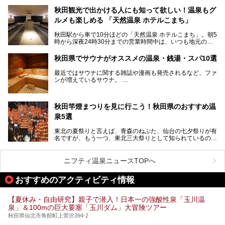
う、厳しくも雄大な自然に囲まれたエリアで、ユネスコの世
界自然遺産に登録された白神山地のほか、多くの国立公園・
秋田観光で出かける人にも知って欲しい！温泉もグ
国定公園を擁しています。
ルメも楽しめる 「天然温泉 ホテルこまち」
「あきたこまち」に代表される米の生産量は国内第3位。米
どころ・酒どころとして知られ、比内地鶏・きりたんぽ鍋・
秋田駅から車で10分ほどの「天然温泉 ホテルこまち」。朝5
ハタハタ・しょっつる（魚醤）といった独特の食材も豊富で
時から深夜24時30分までの営業時間中は、いつも地元の人
す。
で賑わっている人気の温泉施設です。宿泊も可能で、温泉や
夏の「秋田竿燈（かんとう）まつり」や男鹿市の「なまは
岩盤浴入り放題なのに1泊3,500円からと破格の安さ！
げ」など、全国的に有名な催しも多い秋田県。観光旅行にも
秋田県でサウナがオススメの温泉・銭湯・スパ10選
観光にも便利な「天然温泉 ホテルこまち」の魅力をたっぷ
役立つ、県内のおすすめスーパー銭湯＆立ち寄り湯情報をご
りお届けします。
紹介します。
最近ではサウナに関する雑誌や漫画も発売されるなど、ファ
ンが増えているサウナ。
しかしサウナは一口にサウナと言っても、ドライサウナ、ス
チームサウナ、塩サウナなどが存在し、施設によって様々な
秋田竿燈まつりを見に行こう！秋田県のおすすめ温
こだわりを持つ施設も増えています。
泉5選
今回はそんな今話題のサウナが楽しめる、秋田県内にあるオ
ススメ温泉・銭湯・スパを10件まとめてご紹介します。
東北の夏祭りと言えば、青森のねぶた、仙台の七夕祭りが有
名ですが、もう一つ、東北三大祭りとして知られているのが
秋田の竿燈祭りです。
毎年8月3日から6日に行われる「秋田竿燈まつり」は、たく
ニフティ温泉ニュースTOPへ
さんの提灯をぶらさげた大きな竿燈を「ドッコイショ」の掛
け声にあわせて秋田駅周辺を練り歩きます。
おすすめのアクティビティ情報
竿燈の数は230本、１万個の提灯がまるで天の川のように連
なり、秋田の夜を照らします。
【夏休み・自由研究】親子で潜入！日本一の強酸性泉「玉川温
泉」＆100mの巨大要塞「玉川ダム」大冒険ツアー
竿燈まつりを見た後は、秋田の温泉で骨休め。秋田美人を生
み出す温泉がたくさんありますよ！
秋田県仙北市角館町上菅沢394-2