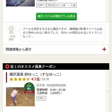
日帰り
宿泊
ひとり旅・一人旅
楽天トラベルの宿泊プランを見る
プールを併設する大きな施設ですが、建物脇の駐車スペースはあ
まり停められない狭さでした。向かいが併設されるレストランと
なって…
～10代
男性
関連情報から探す
近くのオススメ温泉クーポン
槻沢温泉 砂ゆっこ（すなゆっこ）
4.7点
/ 10 件
岩手県 / 和賀郡西和賀町
営業時間 8:00～21:30
入浴料金 1,200円～
日帰り