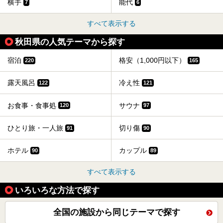
横手
能代
7
6
すべて表示する
秋田県の人気テーマから探す
宿泊
格安（1,000円以下）
220
165
露天風呂
冷え性
122
121
お食事・食事処
サウナ
120
97
ひとり旅・一人旅
切り傷
91
90
ホテル
カップル
90
89
すべて表示する
いろいろな方法で探す
全国の施設から同じテーマで探す