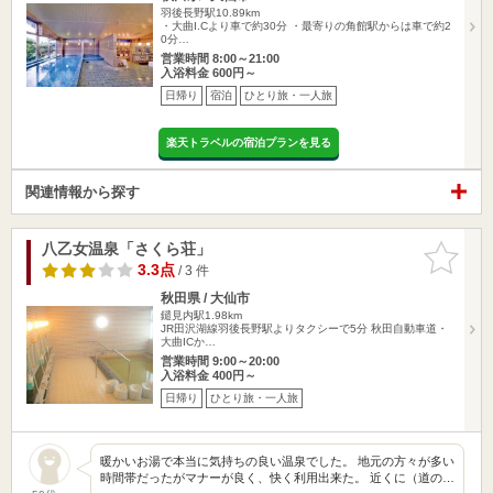
羽後長野駅10.89km
・大曲I.Cより車で約30分 ・最寄りの角館駅からは車で約2
0分…
営業時間 8:00～21:00
入浴料金 600円～
日帰り
宿泊
ひとり旅・一人旅
楽天トラベルの宿泊プランを見る
関連情報から探す
八乙女温泉「さくら荘」
お気に入
りに追加
3.3点
/ 3 件
秋田県 / 大仙市
鑓見内駅1.98km
JR田沢湖線羽後長野駅よりタクシーで5分 秋田自動車道・
大曲ICか…
営業時間 9:00～20:00
入浴料金 400円～
日帰り
ひとり旅・一人旅
暖かいお湯で本当に気持ちの良い温泉でした。 地元の方々が多い
時間帯だったがマナーが良く、快く利用出来た。 近くに（道の…