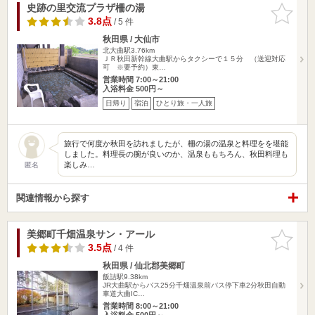
史跡の里交流プラザ柵の湯
お気に入
りに追加
3.8点
/ 5 件
秋田県 / 大仙市
北大曲駅3.76km
ＪＲ秋田新幹線大曲駅からタクシーで１５分 （送迎対応
可 ※要予約）東…
営業時間 7:00～21:00
入浴料金 500円～
日帰り
宿泊
ひとり旅・一人旅
旅行で何度か秋田を訪れましたが、柵の湯の温泉と料理をを堪能
しました。料理長の腕が良いのか、温泉ももちろん、秋田料理も
楽しみ…
匿名
関連情報から探す
美郷町千畑温泉サン・アール
お気に入
りに追加
3.5点
/ 4 件
秋田県 / 仙北郡美郷町
飯詰駅9.38km
JR大曲駅からバス25分千畑温泉前バス停下車2分秋田自動
車道大曲IC…
営業時間 8:00～21:00
入浴料金 500円～