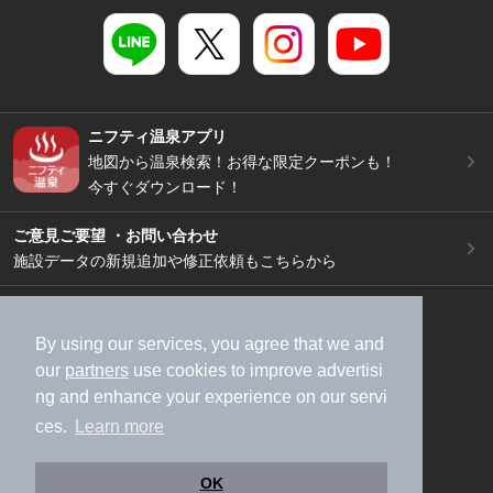
ニフティ温泉アプリ
地図から温泉検索！お得な限定クーポンも！
今すぐダウンロード！
ご意見ご要望 ・お問い合わせ
施設データの新規追加や修正依頼もこちらから
スマートフォン
/
PC
加盟店募集（資料請求）
広告出稿のご案内
By using our services, you agree that we and
our
partners
use cookies to improve advertisi
利用規約
ライフスタイルMEMBERS+規約
ng and enhance your experience on our servi
特定商取引法に基づく表記
ヘルプ
採用情報
ces.
Learn more
運営会社
個人情報保護ポリシー
©NIFTY Lifestyle Co., Ltd.
OK