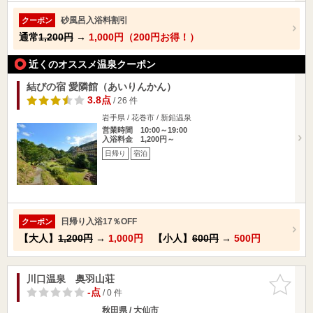
砂風呂入浴料割引
クーポン
通常
1,200円
→
1,000円（200円お得！）
近くのオススメ温泉クーポン
結びの宿 愛隣館（あいりんかん）
3.8点
/ 26 件
岩手県 / 花巻市 / 新鉛温泉
営業時間 10:00～19:00
入浴料金 1,200円～
日帰り
宿泊
日帰り入浴17％OFF
クーポン
【大人】
1,200円
→
1,000円
【小人】
600円
→
500円
川口温泉 奥羽山荘
お気に入
りに追加
-点
/ 0 件
秋田県 / 大仙市