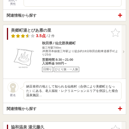
50代～
男性
関連情報から探す
美郷町湯とぴあ雁の里
お気に入
りに追加
3.5点
/ 2 件
秋田県 / 仙北郡美郷町
後三年駅789m
JR奥羽本線後三年駅より徒歩約18分秋田自動車道横手ICよ
り25分
営業時間 8:30～21:00
入浴料金 500円～
日帰り
ひとり旅・一人旅
納豆発祥の地として知られる仙南村（合併により美郷町となっ
た）にある、老人福祉・レクリエーションエリアを併設した複合
温泉施設…
匿名
関連情報から探す
協和温泉 湯元藤久
お気に入