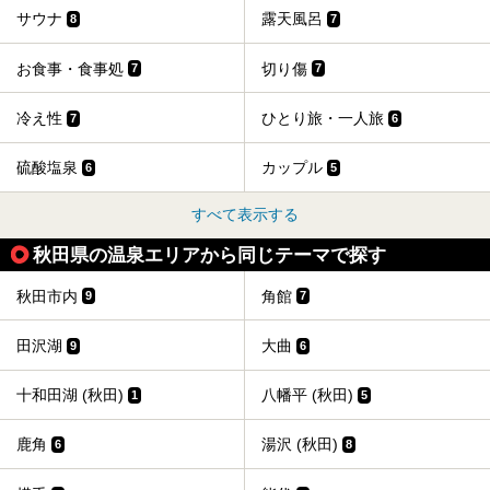
サウナ
露天風呂
8
7
お食事・食事処
切り傷
7
7
冷え性
ひとり旅・一人旅
7
6
硫酸塩泉
カップル
6
5
すべて表示する
秋田県の温泉エリアから同じテーマで探す
秋田市内
角館
9
7
田沢湖
大曲
9
6
十和田湖 (秋田)
八幡平 (秋田)
1
5
鹿角
湯沢 (秋田)
6
8