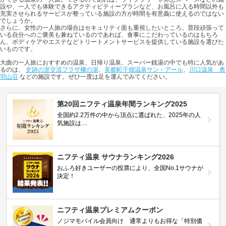
設や、一人でも体験できるアクティビティープランなど、お風呂に入る時間以外も
充実させられるサービスが整っている施設の方が時間を有意義に使えるのではない
でしょうか。
さらに、女性の一人旅の場合はセキュリティ面も重視したいところ。普段頑張って
いる自分へのご褒美も兼ねているのであれば、食事にこだわっているのはもちろ
ん、ボディケアやエステなどトリートメントサービスを提供している施設を選びた
いものです。
大曲の一人旅におすすめの温泉、日帰り温泉、スーパー銭湯の中でも特に人気があ
るのは、
史跡の里交流プラザ柵の湯
、
美郷町千畑温泉サン・アール
、
川口温泉 奥
羽山荘
などの施設です。ぜひ一度は足を運んでみてください。
第20回ニフティ温泉年間ランキング2025
全国約2.2万件の中から頂点に選ばれた、2025年の人
気施設は…
ニフティ温泉 サウナランキング2026
おふろ好きユーザーの投票により、全国No.1サウナが
決定！
ニフティ温泉プレミアムクーポン
ノジマモバイル会員向け 通常よりもお得な「特別価