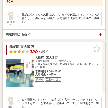
70円
施設は広々として気持ちがいい。まず浴衣選びからテンションが
あがり、子供たちも大喜び。 休憩場所が充実しているので子供連
れ…
30代 女
性
関連情報から探す
極楽湯 東大阪店
お気に入
りに追加
3.5点
/ 106 件
大阪府 / 東大阪市
大阪天満宮駅6.81km
長田駅683m
・車 ■ 阪神高速道路・13号東大阪線「高井田出入口」、及
び「長田…
営業時間 6:00～26:00
入浴料金 600円～
日帰り
源泉かけ流し
良く掃除がされていて、気持ち良く入浴させていただきました。
サウナもマットを水洗され、消毒されていて、１時間おきに、釜
風…
50代～