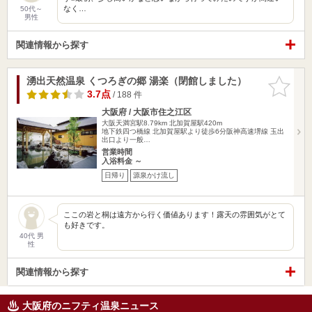
なく…
50代～
男性
関連情報から探す
湧出天然温泉 くつろぎの郷 湯楽（閉館しました）
お気に入
りに追加
3.7点
/ 188 件
大阪府 / 大阪市住之江区
大阪天満宮駅8.79km
北加賀屋駅420m
地下鉄四つ橋線 北加賀屋駅より徒歩6分阪神高速堺線 玉出
出口より一般…
営業時間
入浴料金 ～
日帰り
源泉かけ流し
ここの岩と桐は遠方から行く価値あります！露天の雰囲気がとて
も好きです。
40代 男
性
関連情報から探す
大阪府のニフティ温泉ニュース