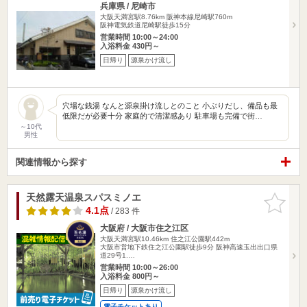
兵庫県 / 尼崎市
大阪天満宮駅8.76km
阪神本線尼崎駅760m
阪神電気鉄道尼崎駅徒歩15分
営業時間 10:00～24:00
入浴料金 430円～
日帰り
源泉かけ流し
穴場な銭湯 なんと源泉掛け流しとのこと 小ぶりだし、備品も最
低限だが必要十分 家庭的で清潔感あり 駐車場も完備で街…
～10代
男性
関連情報から探す
天然露天温泉スパスミノエ
お気に入
りに追加
4.1点
/ 283 件
大阪府 / 大阪市住之江区
大阪天満宮駅10.46km
住之江公園駅442m
大阪市営地下鉄住之江公園駅徒歩9分 阪神高速玉出出口県
道29号1.…
営業時間 10:00～26:00
入浴料金 800円～
日帰り
源泉かけ流し
電子チケットあり