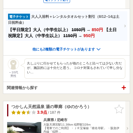
大人入浴料＋レンタルタオルセット割引（8/12~14は土
電子チケット
日祝料金）
【平日限定】大人（中学生以上）
1050円
→
850円
【土日
祝限定】大人（中学生以上）
1150円
→
950円
他にも2種類の電子チケットがあります
久しぶりに行かせてもらったが他のところと比べては少ない方だ
が、施設的には十分だと思う。 コロナ対策もされていて申し分な
い…
～10代
男性
関連情報から探す
つかしん天然温泉 湯の華廊（ゆのかろう）
お気に入
りに追加
3.9点
/ 187 件
兵庫県 / 尼崎市
大阪天満宮駅11.38km
稲野駅328m
【電車でのご利用】 ・ＪＲ宝塚線「猪名寺駅」 ・阪急伊
丹線「稲野…