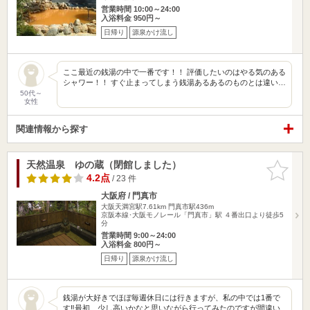
営業時間 10:00～24:00
入浴料金 950円～
日帰り
源泉かけ流し
ここ最近の銭湯の中で一番です！！ 評価したいのはやる気のある
シャワー！！ すぐ止まってしまう銭湯あるあるのものとは違い…
50代～
女性
関連情報から探す
天然温泉 ゆの蔵（閉館しました）
お気に入
りに追加
4.2点
/ 23 件
大阪府 / 門真市
大阪天満宮駅7.61km
門真市駅436m
京阪本線･大阪モノレール「門真市」駅 ４番出口より徒歩5
分
営業時間 9:00～24:00
入浴料金 800円～
日帰り
源泉かけ流し
銭湯が大好きでほぼ毎週休日には行きますが、私の中では1番で
す‼️最初、少し高いかなと思いながら行ってみたのですが間違い