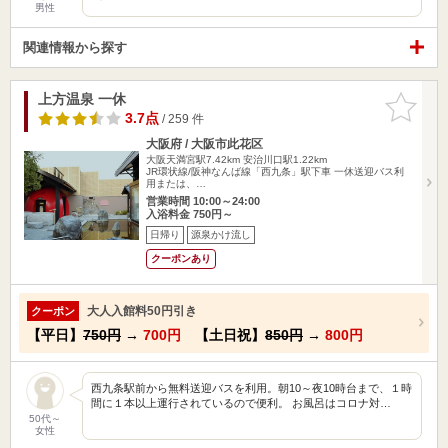
男性
関連情報から探す
上方温泉 一休
お気に入
りに追加
3.7点
/ 259 件
大阪府 / 大阪市此花区
大阪天満宮駅7.42km
安治川口駅1.22km
JR環状線/阪神なんば線「西九条」駅下車 一休送迎バス利
用または、…
営業時間 10:00～24:00
入浴料金 750円～
日帰り
源泉かけ流し
クーポンあり
大人入館料50円引き
クーポン
【平日】
750円
→
700円
【土日祝】
850円
→
800円
西九条駅前から無料送迎バスを利用。朝10～夜10時台まで、１時
間に１本以上運行されているので便利。 お風呂はコロナ対…
50代～
女性