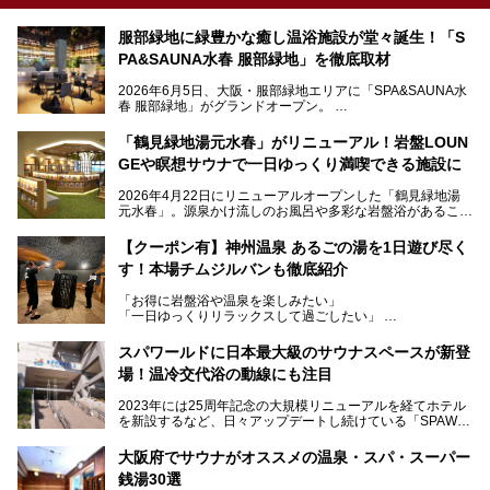
服部緑地に緑豊かな癒し温浴施設が堂々誕生！「S
PA&SAUNA水春 服部緑地」を徹底取材
2026年6月5日、大阪・服部緑地エリアに「SPA&SAUNA水
春 服部緑地」がグランドオープン。
当初の計画から約5年の時を経て誕生した本施設は、温泉・
「鶴見緑地湯元水春」がリニューアル！岩盤LOUN
サウナ・岩盤浴・フィットネス・ラウンジ・レストランなど
GEや瞑想サウナで一日ゆっくり満喫できる施設に
を融合した、これまでの“水春”のイメージをさらに進化させ
た大型ウェルネス施設です。
2026年4月22日にリニューアルオープンした「鶴見緑地湯
元水春」。源泉かけ流しのお風呂や多彩な岩盤浴があること
今回はオープン前の内覧会に参加し、館内のこだわりポイン
で人気の施設ですが、リニューアルを経てこれまで以上
トを徹底取材してきました。
に“一日中くつろげる場所”としてパワーアップしています。
サウナー注目の3種のサウナや160cmの深水風呂、没入感の
【クーポン有】神州温泉 あるごの湯を1日遊び尽く
高い岩盤浴エリア、日本最大の台数を誇る最新AIフィットネ
す！本場チムジルバンも徹底紹介
今回のリニューアルでは、新たに登場した瞑想サウナをはじ
スマシンなど、見どころ満載の館内を詳しくご紹介します。
め、岩盤浴エリアや休憩スペースの充実、レストランなど、
「お得に岩盤浴や温泉を楽しみたい」
見どころが盛りだくさん。日常の疲れを癒やしたい方はもち
「一日ゆっくりリラックスして過ごしたい」
ろん、休日にゆったり過ごしたい方にもぴったりの内容とな
そんな方におすすめなのが、クーポンを使ってお得に長時間
っています。
利用できる「神州温泉 あるごの湯」です。
スパワールドに日本最大級のサウナスペースが新登
本記事では、そんなリニューアル後の注目ポイントを詳しく
場！温冷交代浴の動線にも注目
あるごの湯は、大阪府豊中市にある日帰り温浴施設で、阪急
紹介します。これから「鶴見緑地湯元水春」に訪れる方や、
宝塚線「三国駅」から徒歩約10分とアクセスも良好です。
より満足度の高い過ごし方をしたい方はぜひお読みくださ
2023年には25周年記念の大規模リニューアルを経てホテル
チムジルバン（岩盤浴）を中心に、発汗・リラックス・漫画
い。
を新設するなど、日々アップデートし続けている「SPAWO
タイムまで満喫できる長時間滞在型の施設なので、一日中ゆ
RLD HOTEL＆RESORT」（以下スパワールド）。
ったりと過ごしたいときにおすすめ。大うちわやタオルによ
そんなスパワールドが2025年11月15日（土）に、新たな浴
る迫力ある熱波パフォーマンスも毎日行われており、“とと
大阪府でサウナがオススメの温泉・スパ・スーパー
室や日本最大級140人収容の大規模サウナを携えてリニュー
のう”体験をしっかり楽しめるのもポイントです。
銭湯30選
アルオープン！浴室である4F・6Fそれぞれにリニューアル