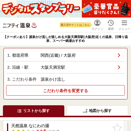
購入済チケットはこちら
ログイン
履歴
メニュー
【クーポンあり】源泉かけ流しが楽しめる大阪天満宮駅(大阪府)近くの温泉、日帰り温
泉、スーパー銭湯おすすめ
1. 都道府県
関西(近畿) / 大阪府
2. 沿線・駅
大阪天満宮駅
3. こだわり条件
源泉かけ流し
こだわり条件を変更する
リストから探す
地図から探す
天然温泉 なにわの湯
お気に入
りに追加