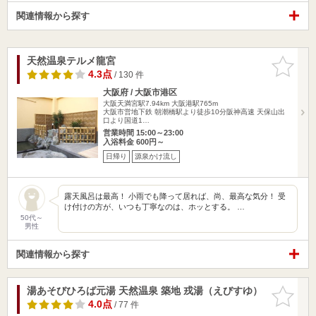
関連情報から探す
天然温泉テルメ龍宮
お気に入
りに追加
4.3点
/ 130 件
大阪府 / 大阪市港区
大阪天満宮駅7.94km
大阪港駅765m
大阪市営地下鉄 朝潮橋駅より徒歩10分阪神高速 天保山出
口より国道1…
営業時間 15:00～23:00
入浴料金 600円～
日帰り
源泉かけ流し
露天風呂は最高！ 小雨でも降って居れば、尚、最高な気分！ 受
け付けの方が、いつも丁寧なのは、ホッとする。 …
50代～
男性
関連情報から探す
湯あそびひろば元湯 天然温泉 築地 戎湯（えびすゆ）
お気に入
りに追加
4.0点
/ 77 件