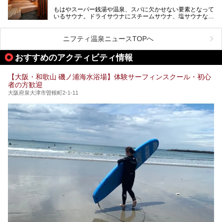
が施されており、その総工費はなんと13.5億円！
さらに館内でくつろぐだけでなく、隣接するビルにはカラオ
もはやスーパー銭湯や温泉、スパに欠かせない要素となって
大規模リニューアルの全容を確認すべく、リニューアルプレ
ケやボウリングといった遊び場もあり、友人同士やカップル
いるサウナ。ドライサウナにスチームサウナ、塩サウナな
オープンイベントに行ってきました！今回はそのリニューア
で“遊び+癒し”の一日を過ごすのにもぴったり。
ど、いくつか異なるタイプが楽しめたり、水風呂や外気浴ス
ル部分の概要をお届けします。
ペース、ロウリュウなど、心ゆくまで楽しむためのサービス
今回は、あるごの湯を訪問し、チムジルバンやお風呂、食事
が充実した施設も多くみられます。
ニフティ温泉ニュースTOPへ
処にいたるまで魅力をたっぷり堪能してきたので、その全容
を詳しく紹介します！
今回はそんなサウナにこだわった、大阪府内のオススメ温
おすすめのアクティビティ情報
泉・銭湯・スパを30件紹介したいと思います！
【大阪・和歌山 磯ノ浦海水浴場】体験サーフィンスクール・初心
者の方歓迎
大阪府泉大津市曽根町2-1-11