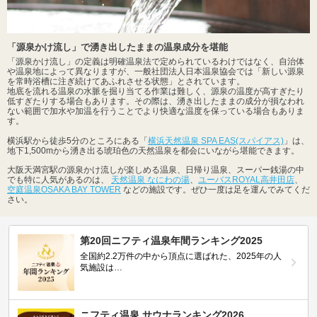
「源泉かけ流し」で湧き出したままの温泉成分を堪能
「源泉かけ流し」の定義は明確温泉法で定められているわけではなく、自治体
や温泉地によって異なりますが、一般社団法人日本温泉協会では「新しい源泉
を常時浴槽に注ぎ続けてあふれさせる状態」とされています。
地底を流れる温泉の水脈を掘り当てる作業は難しく、源泉の温度が高すぎたり
低すぎたりする場合もあります。その際は、湧き出したままの成分が損なわれ
ない範囲で加水や加温を行うことでより快適な温度を保っている場合もありま
す。
横浜駅から徒歩5分のところにある「
横浜天然温泉 SPA EAS(スパイアス)
」は、
地下1,500mから湧き出る琥珀色の天然温泉を都会にいながら堪能できます。
大阪天満宮駅の源泉かけ流しが楽しめる温泉、日帰り温泉、スーパー銭湯の中
でも特に人気があるのは、
天然温泉 なにわの湯
、
ユーバスROYAL高井田店
、
空庭温泉OSAKA BAY TOWER
などの施設です。ぜひ一度は足を運んでみてくだ
さい。
第20回ニフティ温泉年間ランキング2025
全国約2.2万件の中から頂点に選ばれた、2025年の人
気施設は…
ニフティ温泉 サウナランキング2026