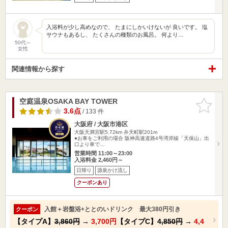
入浴料が少し高めなので、 たまにしかいけないが 良いです。 塩
サウナもあるし、 たくさんの種類のお風呂。 何より…
50代～
女性
関連情報から探す
空庭温泉OSAKA BAY TOWER
お気に入
りに追加
3.6点
/ 133 件
大阪府 / 大阪市港区
大阪天満宮駅5.72km
弁天町駅201m
●お車をご利用の場合 阪神高速道路4号湾岸線「天保山」出
口より車で…
営業時間 11:00～23:00
入浴料金 2,460円～
日帰り
源泉かけ流し
クーポンあり
入館＋岩盤浴+ととのいドリンク 最大380円引き
クーポン
【タイプA】
3,860円
→
3,700円
【タイプC】
4,850円
→
4,4