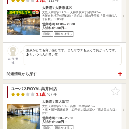
3.3点
/ 112 件
大阪府 / 大阪市北区
大阪天満宮駅1.96km
天神橋筋六丁目駅625m
大阪市営地下鉄堺筋線・谷町線／阪急千里線「天神橋筋六
丁目駅」下車5番…
営業時間 10:00～25:00
入浴料金 900円～
日帰り
源泉かけ流し
源泉がとても良い感じです。またサウナも広くて良かったです。
あといつも人が多い笑
40代 男
性
関連情報から探す
ユーバスROYAL高井田店
お気に入
りに追加
3.1点
/ 67 件
大阪府 / 東大阪市
大阪天満宮駅5.35km
高井田中央駅615m
・車 ■ 阪神高速道路・13号東大阪線沿い「高井田出入口」
付近 …
営業時間 8:00～25:00
入浴料金 900円～
日帰り
源泉かけ流し