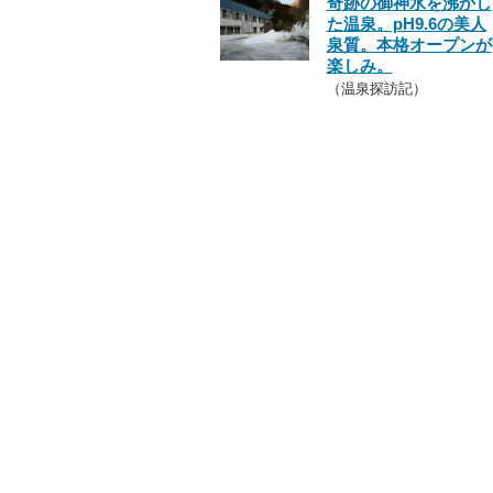
奇跡の御神水を沸かし
た温泉。pH9.6の美人
泉質。本格オープンが
楽しみ。
（温泉探訪記）