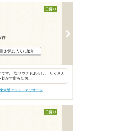
日帰り
>
67件
お気に入りに追加
いです。 塩サウナもあるし、 たくさん
を乾かす所も仕切…
東大阪 エステ・マッサージ
日帰り