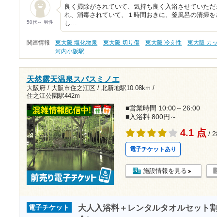
良く掃除がされていて、気持ち良く入浴させていただ
れ、消毒されていて、１時間おきに、釜風呂の清掃を
50代～ 男性
し…
関連情報
東大阪 塩化物泉
東大阪 切り傷
東大阪 冷え性
東大阪 カ
河内小阪駅
天然露天温泉スパスミノエ
大阪府 / 大阪市住之江区 /
北新地駅10.08km
/
住之江公園駅442m
■営業時間 10:00～26:00
■入浴料 800円～
4.1 点
/ 
電子チケットあり
施設情報を見る
大人入浴料＋レンタルタオルセット割引（
電子チケット