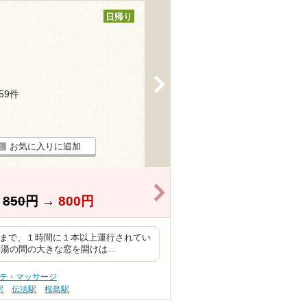
日帰り
>
259件
お気に入りに追加
>
】
850円
→
800円
台まで、１時間に１本以上運行されてい
外湯の間の大きな窓を開けは…
ステ・マッサージ
駅
伝法駅
桜島駅