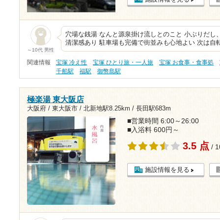
穴場な銭湯 なんと源泉掛け流しとのこと 小ぶりだし
清潔感あり 駐車場も完備で街並みも心地よい 次は自
～10代 男性
関連情報
宝塚 冷え性
宝塚 ひとり旅・一人旅
宝塚 お食事・食事処
千船駅
福駅
御幣島駅
極楽湯 東大阪店
大阪府 / 東大阪市 /
北新地駅8.25km
/
長田駅683m
■営業時間 6:00～26:00
■入浴料 600円～
3.5 点
/ 
施設情報を見る