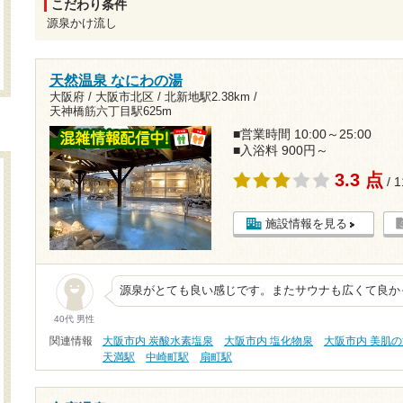
こだわり条件
源泉かけ流し
天然温泉 なにわの湯
大阪府 / 大阪市北区 /
北新地駅2.38km
/
天神橋筋六丁目駅625m
■営業時間 10:00～25:00
■入浴料 900円～
3.3 点
/ 
施設情報を見る
源泉がとても良い感じです。またサウナも広くて良か
40代 男性
関連情報
大阪市内 炭酸水素塩泉
大阪市内 塩化物泉
大阪市内 美肌
天満駅
中崎町駅
扇町駅