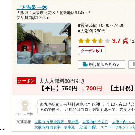
上方温泉 一休
大阪府 / 大阪市此花区 /
北新地駅6.04km
/
安治川口駅1.22km
■営業時間 10:00～24:00
■入浴料 750円～
3.7 点
/ 
クーポンあり
施設情報を見る
大人入館料50円引き
クーポン
【平日】
750円
→
700円
【土日祝
西九条駅前から無料送迎バスを利用。朝10～夜10時
るので便利。 お風呂はコロナ対策もあって、内湯と
50代～ 女性
関連情報
大阪市内 単純温泉・単純泉
大阪市内 冷え性
大阪市内 エ
大阪市内 お食事・食事処
安治川口駅
ユニバーサルシティ