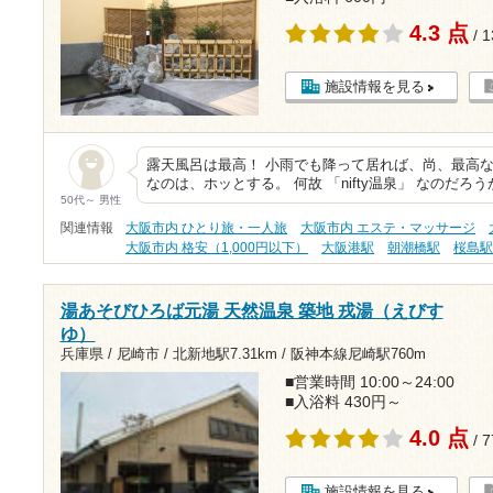
4.3 点
/ 
施設情報を見る
露天風呂は最高！ 小雨でも降って居れば、尚、最高な
なのは、ホッとする。 何故 「nifty温泉」 なのだろ
50代～ 男性
関連情報
大阪市内 ひとり旅・一人旅
大阪市内 エステ・マッサージ
大阪市内 格安（1,000円以下）
大阪港駅
朝潮橋駅
桜島
湯あそびひろば元湯 天然温泉 築地 戎湯（えびす
ゆ）
兵庫県 / 尼崎市 /
北新地駅7.31km
/
阪神本線尼崎駅760m
■営業時間 10:00～24:00
■入浴料 430円～
4.0 点
/ 
施設情報を見る