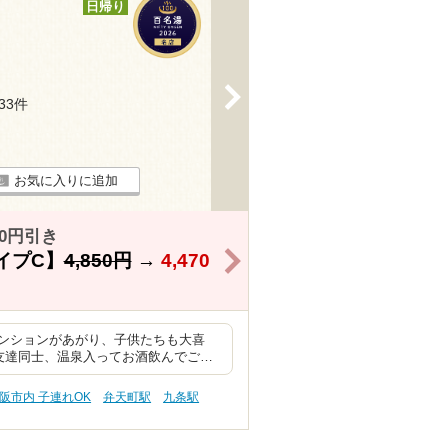
日帰り
>
133件
お気に入りに追加
0円引き
>
イプC】
4,850円
→
4,470
ンションがあがり、子供たちも大喜
友達同士、温泉入ってお酒飲んでご…
阪市内 子連れOK
弁天町駅
九条駅