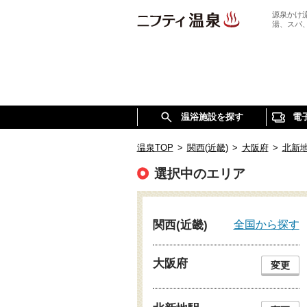
源泉かけ
湯、スパ
温浴施設を探す
電
温泉TOP
>
関西(近畿)
>
大阪府
>
北新
選択中のエリア
全国から探す
関西(近畿)
大阪府
変更