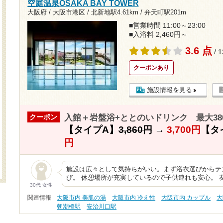
空庭温泉OSAKA BAY TOWER
大阪府 / 大阪市港区 /
北新地駅4.61km
/
弁天町駅201m
■営業時間 11:00～23:00
■入浴料 2,460円～
3.6 点
/ 
クーポンあり
施設情報を見る
入館＋岩盤浴+ととのいドリンク 最大38
クーポン
【タイプA】
3,860円
→
3,700円
【タ
円
施設は広々として気持ちがいい。まず浴衣選びからテ
び。 休憩場所が充実しているので子供連れも安心。 
30代 女性
関連情報
大阪市内 美肌の湯
大阪市内 冷え性
大阪市内 カップル
大
朝潮橋駅
安治川口駅