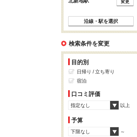
北新地駅
変更
沿線・駅を選択
検索条件を変更
目的別
日帰り / 立ち寄り
宿泊
口コミ評価
指定なし
以上
予算
下限なし
～