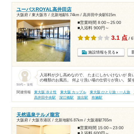
ユーバスROYAL高井田店
大阪府 / 東大阪市 /
北新地駅6.74km
/
高井田中央駅615m
■営業時間 8:00～25:00
■入浴料 900円～
3.1 点
/ 
施設情報を見る
入浴料が少し高めなので、 たまにしかいけないが 良
の種類のお風呂。 何より洗い場の仕切りが良い。 髪
50代～ 女性
関連情報
東大阪 冷え性
東大阪 カップル
東大阪 ひとり旅・一人旅
高井田中央駅
深江橋駅
放出駅
布施駅
天然温泉テルメ龍宮
大阪府 / 大阪市港区 /
北新地駅6.87km
/
大阪港駅765m
■営業時間 15:00～23:00
■入浴料 600円～