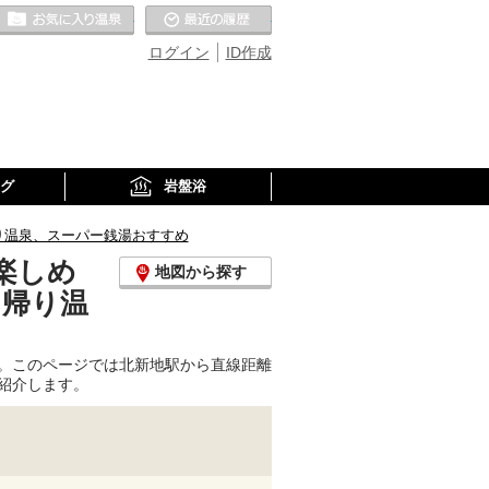
お気に入りの温泉
最近の履歴
ログイン
ID作成
グ
岩盤浴
り温泉、スーパー銭湯おすすめ
楽しめ
地図から探す
日帰り温
。このページでは北新地駅から直線距離
紹介します。