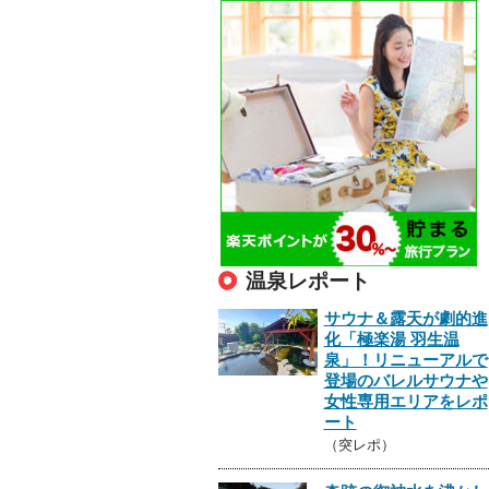
温泉レポート
サウナ＆露天が劇的進
化「極楽湯 羽生温
泉」！リニューアルで
登場のバレルサウナや
女性専用エリアをレポ
ート
（突レポ）