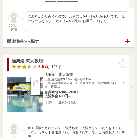
入浴料が少し高めなので、 たまにしかいけないが 良いです。 塩
サウナもあるし、 たくさんの種類のお風呂。 何より…
50代～
女性
関連情報から探す
極楽湯 東大阪店
お気に入
りに追加
3.5点
/ 106 件
大阪府 / 東大阪市
大阪城北詰駅5.66km
長田駅683m
・車 ■ 阪神高速道路・13号東大阪線「高井田出入口」、及
び「長田…
営業時間 6:00～26:00
入浴料金 600円～
日帰り
源泉かけ流し
良く掃除がされていて、気持ち良く入浴させていただきました。
サウナもマットを水洗され、消毒されていて、１時間おきに、釜
風…