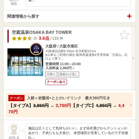
50代～
男性
関連情報から探す
空庭温泉OSAKA BAY TOWER
お気に入
りに追加
3.6点
/ 133 件
大阪府 / 大阪市港区
大阪城北詰駅6.55km
弁天町駅201m
●お車をご利用の場合 阪神高速道路4号湾岸線「天保山」出
口より車で…
営業時間 11:00～23:00
入浴料金 2,460円～
日帰り
源泉かけ流し
クーポンあり
入館＋岩盤浴+ととのいドリンク 最大380円引き
クーポン
【タイプA】
3,860円
→
3,700円
【タイプC】
4,850円
→
4,4
70円
施設は広々として気持ちがいい。まず浴衣選びからテンションが
あがり、子供たちも大喜び。 休憩場所が充実しているので子供連
れ…
30代 女