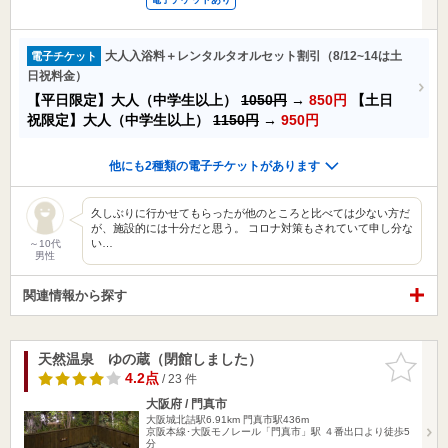
大人入浴料＋レンタルタオルセット割引（8/12~14は土
電子チケット
日祝料金）
【平日限定】大人（中学生以上）
1050円
→
850円
【土日
祝限定】大人（中学生以上）
1150円
→
950円
他にも2種類の電子チケットがあります
久しぶりに行かせてもらったが他のところと比べては少ない方だ
が、施設的には十分だと思う。 コロナ対策もされていて申し分な
い…
～10代
男性
関連情報から探す
天然温泉 ゆの蔵（閉館しました）
お気に入
りに追加
4.2点
/ 23 件
大阪府 / 門真市
大阪城北詰駅6.91km
門真市駅436m
京阪本線･大阪モノレール「門真市」駅 ４番出口より徒歩5
分