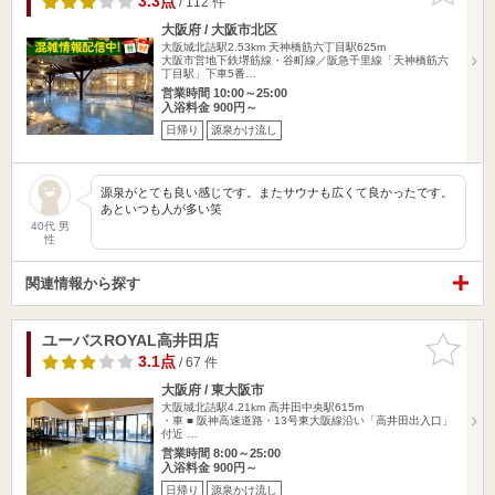
3.3点
/ 112 件
大阪府 / 大阪市北区
大阪城北詰駅2.53km
天神橋筋六丁目駅625m
大阪市営地下鉄堺筋線・谷町線／阪急千里線「天神橋筋六
丁目駅」下車5番…
営業時間 10:00～25:00
入浴料金 900円～
日帰り
源泉かけ流し
源泉がとても良い感じです。またサウナも広くて良かったです。
あといつも人が多い笑
40代 男
性
関連情報から探す
ユーバスROYAL高井田店
お気に入
りに追加
3.1点
/ 67 件
大阪府 / 東大阪市
大阪城北詰駅4.21km
高井田中央駅615m
・車 ■ 阪神高速道路・13号東大阪線沿い「高井田出入口」
付近 …
営業時間 8:00～25:00
入浴料金 900円～
日帰り
源泉かけ流し