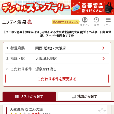
購入済チケットはこちら
ログイン
履歴
メニュー
【クーポンあり】源泉かけ流しが楽しめる大阪城北詰駅(大阪府)近くの温泉、日帰り温
泉、スーパー銭湯おすすめ
1. 都道府県
関西(近畿) / 大阪府
2. 沿線・駅
大阪城北詰駅
3. こだわり条件
源泉かけ流し
こだわり条件を変更する
リストから探す
地図から探す
天然温泉 なにわの湯
お気に入
りに追加