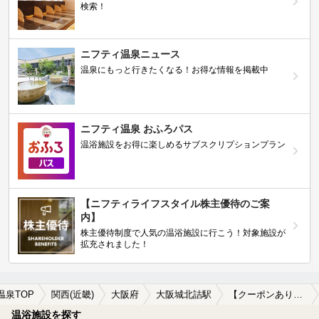
検索！
ニフティ温泉ニュース
温泉にもっと行きたくなる！お得な情報を掲載中
ニフティ温泉 おふろパス
温浴施設をお得に楽しめるサブスクリプションプラン
【ニフティライフスタイル株主優待のご案
内】
株主優待制度で人気の温浴施設に行こう！対象施設が
拡充されました！
温泉TOP
関西(近畿)
大阪府
大阪城北詰駅
【クーポンあり】源泉かけ流しが楽しめる大阪城北詰駅近くの温泉、日帰り温泉、スーパー銭湯おすすめ
温浴施設を探す