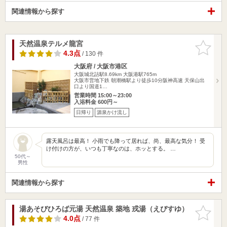
関連情報から探す
天然温泉テルメ龍宮
お気に入
りに追加
4.3点
/ 130 件
大阪府 / 大阪市港区
大阪城北詰駅8.69km
大阪港駅765m
大阪市営地下鉄 朝潮橋駅より徒歩10分阪神高速 天保山出
口より国道1…
営業時間 15:00～23:00
入浴料金 600円～
日帰り
源泉かけ流し
露天風呂は最高！ 小雨でも降って居れば、尚、最高な気分！ 受
け付けの方が、いつも丁寧なのは、ホッとする。 …
50代～
男性
関連情報から探す
湯あそびひろば元湯 天然温泉 築地 戎湯（えびすゆ）
お気に入
りに追加
4.0点
/ 77 件