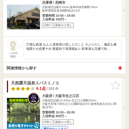
兵庫県 / 尼崎市
大阪城北詰駅9.91km
阪神本線尼崎駅760m
阪神電気鉄道尼崎駅徒歩15分
営業時間 10:00～24:00
入浴料金 430円～
日帰り
源泉かけ流し
穴場な銭湯 なんと源泉掛け流しとのこと 小ぶりだし、備品も最
低限だが必要十分 家庭的で清潔感あり 駐車場も完備で街…
～10代
男性
関連情報から探す
天然露天温泉スパスミノエ
お気に入
りに追加
4.1点
/ 283 件
大阪府 / 大阪市住之江区
大阪城北詰駅10.64km
住之江公園駅442m
大阪市営地下鉄住之江公園駅徒歩9分 阪神高速玉出出口県
道29号1.…
営業時間 10:00～26:00
入浴料金 800円～
日帰り
源泉かけ流し
電子チケットあり