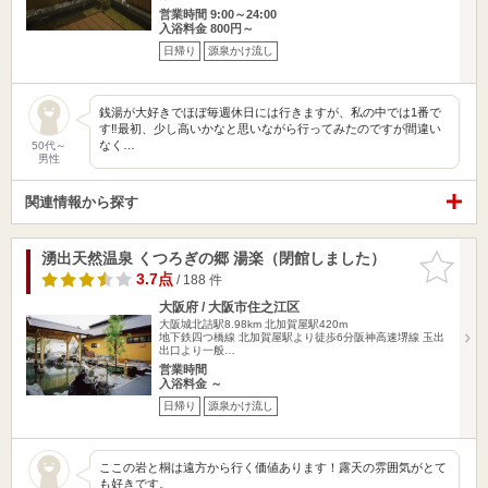
営業時間 9:00～24:00
入浴料金 800円～
日帰り
源泉かけ流し
銭湯が大好きでほぼ毎週休日には行きますが、私の中では1番で
す‼️最初、少し高いかなと思いながら行ってみたのですが間違い
なく…
50代～
男性
関連情報から探す
湧出天然温泉 くつろぎの郷 湯楽（閉館しました）
お気に入
りに追加
3.7点
/ 188 件
大阪府 / 大阪市住之江区
大阪城北詰駅8.98km
北加賀屋駅420m
地下鉄四つ橋線 北加賀屋駅より徒歩6分阪神高速堺線 玉出
出口より一般…
営業時間
入浴料金 ～
日帰り
源泉かけ流し
ここの岩と桐は遠方から行く価値あります！露天の雰囲気がとて
も好きです。