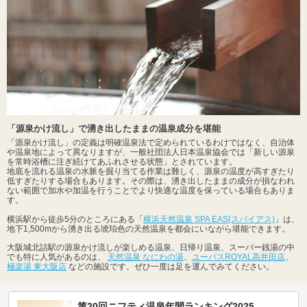
「源泉かけ流し」で湧き出したままの温泉成分を堪能
「源泉かけ流し」の定義は明確温泉法で定められているわけではなく、自治体
や温泉地によって異なりますが、一般社団法人日本温泉協会では「新しい源泉
を常時浴槽に注ぎ続けてあふれさせる状態」とされています。
地底を流れる温泉の水脈を掘り当てる作業は難しく、源泉の温度が高すぎたり
低すぎたりする場合もあります。その際は、湧き出したままの成分が損なわれ
ない範囲で加水や加温を行うことでより快適な温度を保っている場合もありま
す。
横浜駅から徒歩5分のところにある「
横浜天然温泉 SPA EAS(スパイアス)
」は、
地下1,500mから湧き出る琥珀色の天然温泉を都会にいながら堪能できます。
大阪城北詰駅の源泉かけ流しが楽しめる温泉、日帰り温泉、スーパー銭湯の中
でも特に人気があるのは、
天然温泉 なにわの湯
、
ユーバスROYAL高井田店
、
極楽湯 東大阪店
などの施設です。ぜひ一度は足を運んでみてください。
第20回ニフティ温泉年間ランキング2025