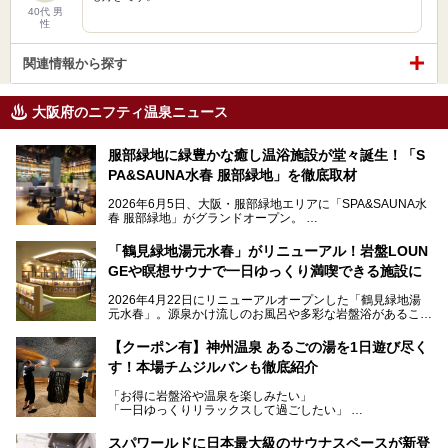
40代 男
性
関連情報から探す
大阪府のニフティ温泉ニュース
服部緑地に緑豊かな癒し温浴施設が堂々誕生！「S
PA&SAUNA水春 服部緑地」を徹底取材
2026年6月5日、大阪・服部緑地エリアに「SPA&SAUNA水
春 服部緑地」がグランドオープン。
当初の計画から約5年の時を経て誕生した本施設は、温泉・
「鶴見緑地湯元水春」がリニューアル！岩盤LOUN
サウナ・岩盤浴・フィットネス・ラウンジ・レストランなど
GEや瞑想サウナで一日ゆっくり満喫できる施設に
を融合した、これまでの“水春”のイメージをさらに進化させ
た大型ウェルネス施設です。
2026年4月22日にリニューアルオープンした「鶴見緑地湯
元水春」。源泉かけ流しのお風呂や多彩な岩盤浴があること
今回はオープン前の内覧会に参加し、館内のこだわりポイン
で人気の施設ですが、リニューアルを経てこれまで以上
トを徹底取材してきました。
に“一日中くつろげる場所”としてパワーアップしています。
サウナー注目の3種のサウナや160cmの深水風呂、没入感の
【クーポン有】神州温泉 あるごの湯を1日遊び尽く
高い岩盤浴エリア、日本最大の台数を誇る最新AIフィットネ
す！本場チムジルバンも徹底紹介
今回のリニューアルでは、新たに登場した瞑想サウナをはじ
スマシンなど、見どころ満載の館内を詳しくご紹介します。
め、岩盤浴エリアや休憩スペースの充実、レストランなど、
「お得に岩盤浴や温泉を楽しみたい」
見どころが盛りだくさん。日常の疲れを癒やしたい方はもち
「一日ゆっくりリラックスして過ごしたい」
ろん、休日にゆったり過ごしたい方にもぴったりの内容とな
そんな方におすすめなのが、クーポンを使ってお得に長時間
っています。
利用できる「神州温泉 あるごの湯」です。
スパワールドに日本最大級のサウナスペースが新登