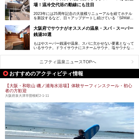
本記事では、そんなリニューアル後の注目ポイントを詳しく
場！温冷交代浴の動線にも注目
あるごの湯は、大阪府豊中市にある日帰り温浴施設で、阪急
紹介します。これから「鶴見緑地湯元水春」に訪れる方や、
宝塚線「三国駅」から徒歩約10分とアクセスも良好です。
より満足度の高い過ごし方をしたい方はぜひお読みくださ
2023年には25周年記念の大規模リニューアルを経てホテル
チムジルバン（岩盤浴）を中心に、発汗・リラックス・漫画
い。
を新設するなど、日々アップデートし続けている「SPAWO
タイムまで満喫できる長時間滞在型の施設なので、一日中ゆ
RLD HOTEL＆RESORT」（以下スパワールド）。
ったりと過ごしたいときにおすすめ。大うちわやタオルによ
そんなスパワールドが2025年11月15日（土）に、新たな浴
る迫力ある熱波パフォーマンスも毎日行われており、“とと
大阪府でサウナがオススメの温泉・スパ・スーパー
室や日本最大級140人収容の大規模サウナを携えてリニュー
のう”体験をしっかり楽しめるのもポイントです。
銭湯30選
アルオープン！浴室である4F・6Fそれぞれにリニューアル
が施されており、その総工費はなんと13.5億円！
さらに館内でくつろぐだけでなく、隣接するビルにはカラオ
もはやスーパー銭湯や温泉、スパに欠かせない要素となって
大規模リニューアルの全容を確認すべく、リニューアルプレ
ケやボウリングといった遊び場もあり、友人同士やカップル
いるサウナ。ドライサウナにスチームサウナ、塩サウナな
オープンイベントに行ってきました！今回はそのリニューア
で“遊び+癒し”の一日を過ごすのにもぴったり。
ど、いくつか異なるタイプが楽しめたり、水風呂や外気浴ス
ル部分の概要をお届けします。
ペース、ロウリュウなど、心ゆくまで楽しむためのサービス
今回は、あるごの湯を訪問し、チムジルバンやお風呂、食事
が充実した施設も多くみられます。
ニフティ温泉ニュースTOPへ
処にいたるまで魅力をたっぷり堪能してきたので、その全容
を詳しく紹介します！
今回はそんなサウナにこだわった、大阪府内のオススメ温
おすすめのアクティビティ情報
泉・銭湯・スパを30件紹介したいと思います！
【大阪・和歌山 磯ノ浦海水浴場】体験サーフィンスクール・初心
者の方歓迎
大阪府泉大津市曽根町2-1-11