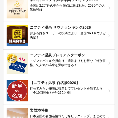
全国約2.2万件の中から頂点に選ばれた、2025年の人
気施設は…
ニフティ温泉 サウナランキング2026
おふろ好きユーザーの投票により、全国No.1サウナが
決定！
ニフティ温泉プレミアムクーポン
ノジマモバイル会員向け 通常よりもお得な「特別価
格」で人気の温泉を満喫できる！
【ニフティ温泉 百名湯2026】
行ってみたい施設に投票してプレゼントを当てよう！
（全10回開催 / 合計260名様）
岩盤浴特集
日本全国の岩盤浴情報だけをピックアップ。まとめて