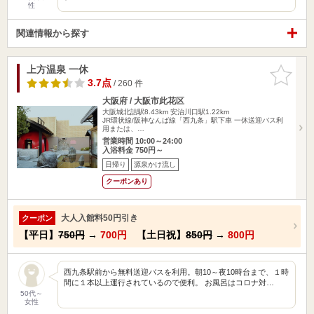
性
関連情報から探す
上方温泉 一休
お気に入
りに追加
3.7点
/ 260 件
大阪府 / 大阪市此花区
大阪城北詰駅8.43km
安治川口駅1.22km
JR環状線/阪神なんば線「西九条」駅下車 一休送迎バス利
用または、…
営業時間 10:00～24:00
入浴料金 750円～
日帰り
源泉かけ流し
クーポンあり
大人入館料50円引き
クーポン
【平日】
750円
→
700円
【土日祝】
850円
→
800円
西九条駅前から無料送迎バスを利用。朝10～夜10時台まで、１時
間に１本以上運行されているので便利。 お風呂はコロナ対…
50代～
女性