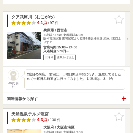
クア武庫川（むこがわ）
お気に入
りに追加
4.1点
/ 97 件
兵庫県 / 西宮市
加島駅7.16km
東鳴尾駅322m
阪神電気鉄道 東鳴尾駅より徒歩3分阪神高速 武庫川出口よ
りすぐ
営業時間 15:00～24:00
入浴料金 570円～
日帰り
源泉かけ流し
2度目の来店。 前回は、日曜日開店時間に行き、混雑してました
ので土曜日21時過ぎに行ってみました。 駐車場は、3、4台…
40代 男
性
関連情報から探す
天然温泉テルメ龍宮
お気に入
りに追加
4.3点
/ 130 件
大阪府 / 大阪市港区
加島駅8.04km
大阪港駅765m