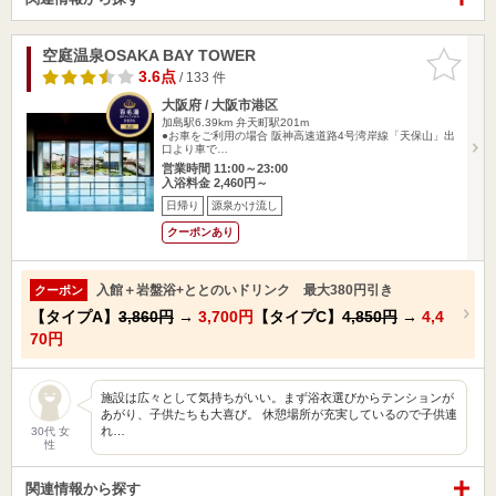
空庭温泉OSAKA BAY TOWER
お気に入
りに追加
3.6点
/ 133 件
大阪府 / 大阪市港区
加島駅6.39km
弁天町駅201m
●お車をご利用の場合 阪神高速道路4号湾岸線「天保山」出
口より車で…
営業時間 11:00～23:00
入浴料金 2,460円～
日帰り
源泉かけ流し
クーポンあり
入館＋岩盤浴+ととのいドリンク 最大380円引き
クーポン
【タイプA】
3,860円
→
3,700円
【タイプC】
4,850円
→
4,4
70円
施設は広々として気持ちがいい。まず浴衣選びからテンションが
あがり、子供たちも大喜び。 休憩場所が充実しているので子供連
れ…
30代 女
性
関連情報から探す