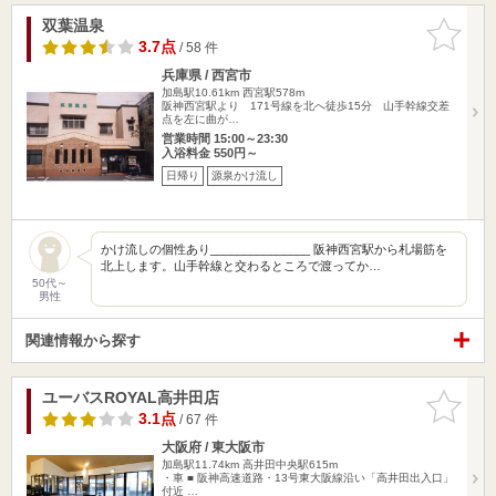
双葉温泉
お気に入
りに追加
3.7点
/ 58 件
兵庫県 / 西宮市
加島駅10.61km
西宮駅578m
阪神西宮駅より 171号線を北へ徒歩15分 山手幹線交差
点を左に曲が…
営業時間 15:00～23:30
入浴料金 550円～
日帰り
源泉かけ流し
かけ流しの個性あり_______________ 阪神西宮駅から札場筋を
北上します。山手幹線と交わるところで渡ってか…
50代～
男性
関連情報から探す
ユーバスROYAL高井田店
お気に入
りに追加
3.1点
/ 67 件
大阪府 / 東大阪市
加島駅11.74km
高井田中央駅615m
・車 ■ 阪神高速道路・13号東大阪線沿い「高井田出入口」
付近 …