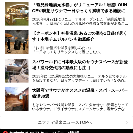
当初の計画から約5年の時を経て誕生した本施設は、温泉・
「鶴見緑地湯元水春」がリニューアル！岩盤LOUN
サウナ・岩盤浴・フィットネス・ラウンジ・レストランなど
GEや瞑想サウナで一日ゆっくり満喫できる施設に
を融合した、これまでの“水春”のイメージをさらに進化させ
た大型ウェルネス施設です。
2026年4月22日にリニューアルオープンした「鶴見緑地湯
元水春」。源泉かけ流しのお風呂や多彩な岩盤浴があること
今回はオープン前の内覧会に参加し、館内のこだわりポイン
で人気の施設ですが、リニューアルを経てこれまで以上
トを徹底取材してきました。
に“一日中くつろげる場所”としてパワーアップしています。
サウナー注目の3種のサウナや160cmの深水風呂、没入感の
【クーポン有】神州温泉 あるごの湯を1日遊び尽く
高い岩盤浴エリア、日本最大の台数を誇る最新AIフィットネ
す！本場チムジルバンも徹底紹介
今回のリニューアルでは、新たに登場した瞑想サウナをはじ
スマシンなど、見どころ満載の館内を詳しくご紹介します。
め、岩盤浴エリアや休憩スペースの充実、レストランなど、
「お得に岩盤浴や温泉を楽しみたい」
見どころが盛りだくさん。日常の疲れを癒やしたい方はもち
「一日ゆっくりリラックスして過ごしたい」
ろん、休日にゆったり過ごしたい方にもぴったりの内容とな
そんな方におすすめなのが、クーポンを使ってお得に長時間
っています。
利用できる「神州温泉 あるごの湯」です。
スパワールドに日本最大級のサウナスペースが新登
本記事では、そんなリニューアル後の注目ポイントを詳しく
場！温冷交代浴の動線にも注目
あるごの湯は、大阪府豊中市にある日帰り温浴施設で、阪急
紹介します。これから「鶴見緑地湯元水春」に訪れる方や、
宝塚線「三国駅」から徒歩約10分とアクセスも良好です。
より満足度の高い過ごし方をしたい方はぜひお読みくださ
2023年には25周年記念の大規模リニューアルを経てホテル
チムジルバン（岩盤浴）を中心に、発汗・リラックス・漫画
い。
を新設するなど、日々アップデートし続けている「SPAWO
タイムまで満喫できる長時間滞在型の施設なので、一日中ゆ
RLD HOTEL＆RESORT」（以下スパワールド）。
ったりと過ごしたいときにおすすめ。大うちわやタオルによ
そんなスパワールドが2025年11月15日（土）に、新たな浴
る迫力ある熱波パフォーマンスも毎日行われており、“とと
大阪府でサウナがオススメの温泉・スパ・スーパー
室や日本最大級140人収容の大規模サウナを携えてリニュー
のう”体験をしっかり楽しめるのもポイントです。
銭湯30選
アルオープン！浴室である4F・6Fそれぞれにリニューアル
が施されており、その総工費はなんと13.5億円！
さらに館内でくつろぐだけでなく、隣接するビルにはカラオ
もはやスーパー銭湯や温泉、スパに欠かせない要素となって
大規模リニューアルの全容を確認すべく、リニューアルプレ
ケやボウリングといった遊び場もあり、友人同士やカップル
いるサウナ。ドライサウナにスチームサウナ、塩サウナな
オープンイベントに行ってきました！今回はそのリニューア
で“遊び+癒し”の一日を過ごすのにもぴったり。
ど、いくつか異なるタイプが楽しめたり、水風呂や外気浴ス
ル部分の概要をお届けします。
ペース、ロウリュウなど、心ゆくまで楽しむためのサービス
今回は、あるごの湯を訪問し、チムジルバンやお風呂、食事
が充実した施設も多くみられます。
ニフティ温泉ニュースTOPへ
処にいたるまで魅力をたっぷり堪能してきたので、その全容
を詳しく紹介します！
今回はそんなサウナにこだわった、大阪府内のオススメ温