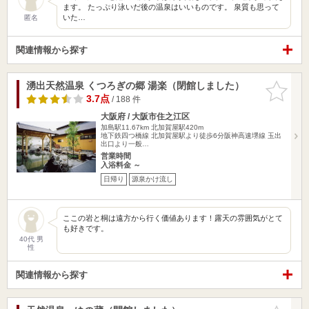
ます。 たっぷり泳いだ後の温泉はいいものです。 泉質も思って
いた…
匿名
関連情報から探す
湧出天然温泉 くつろぎの郷 湯楽（閉館しました）
お気に入
りに追加
3.7点
/ 188 件
大阪府 / 大阪市住之江区
加島駅11.67km
北加賀屋駅420m
地下鉄四つ橋線 北加賀屋駅より徒歩6分阪神高速堺線 玉出
出口より一般…
営業時間
入浴料金 ～
日帰り
源泉かけ流し
ここの岩と桐は遠方から行く価値あります！露天の雰囲気がとて
も好きです。
40代 男
性
関連情報から探す