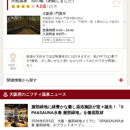
天然温泉 ゆの蔵（閉館しました）
お気に入
りに追加
4.2点
/ 23 件
大阪府 / 門真市
加島駅11.88km
門真市駅436m
京阪本線･大阪モノレール「門真市」駅 ４番出口より徒歩5
分
営業時間 9:00～24:00
入浴料金 800円～
日帰り
源泉かけ流し
銭湯が大好きでほぼ毎週休日には行きますが、私の中では1番で
す‼️最初、少し高いかなと思いながら行ってみたのですが間違い
なく…
50代～
男性
関連情報から探す
大阪府のニフティ温泉ニュース
服部緑地に緑豊かな癒し温浴施設が堂々誕生！「S
PA&SAUNA水春 服部緑地」を徹底取材
2026年6月5日、大阪・服部緑地エリアに「SPA&SAUNA水
春 服部緑地」がグランドオープン。