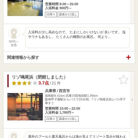
営業時間 8:00～25:00
入浴料金 900円～
日帰り
源泉かけ流し
入浴料が少し高めなので、 たまにしかいけないが 良いです。 塩
サウナもあるし、 たくさんの種類のお風呂。 何より…
50代～
女性
関連情報から探す
リゾ鳴尾浜（閉館しました）
お気に入
りに追加
3.7点
/ 21 件
兵庫県 / 西宮市
加島駅9.41km
武庫川団地前駅1.95km
阪神甲子園駅からバスで20分弱、｢リゾ鳴尾浜前｣バス停下
車すぐ
営業時間 10:00～22:00
入浴料金 1,780円～
日帰り
源泉かけ流し
屋外のプールと露天風呂からは海が見えてリゾート気分が味わえ