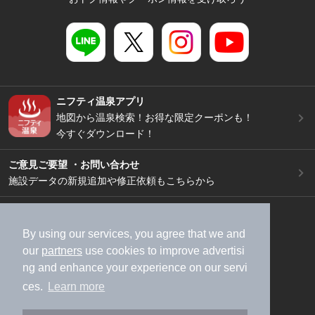
ニフティ温泉アプリ
地図から温泉検索！お得な限定クーポンも！
今すぐダウンロード！
ご意見ご要望 ・お問い合わせ
施設データの新規追加や修正依頼もこちらから
スマートフォン
/
PC
加盟店募集（資料請求）
広告出稿のご案内
By using our services, you agree that we and
our
partners
use cookies to improve advertisi
利用規約
ライフスタイルMEMBERS+規約
ng and enhance your experience on our servi
特定商取引法に基づく表記
ヘルプ
採用情報
ces.
Learn more
運営会社
個人情報保護ポリシー