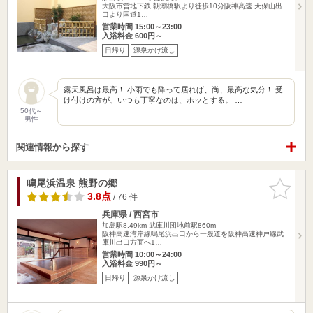
大阪市営地下鉄 朝潮橋駅より徒歩10分阪神高速 天保山出
口より国道1…
営業時間 15:00～23:00
入浴料金 600円～
日帰り
源泉かけ流し
露天風呂は最高！ 小雨でも降って居れば、尚、最高な気分！ 受
け付けの方が、いつも丁寧なのは、ホッとする。 …
50代～
男性
関連情報から探す
鳴尾浜温泉 熊野の郷
お気に入
りに追加
3.8点
/ 76 件
兵庫県 / 西宮市
加島駅8.49km
武庫川団地前駅860m
阪神高速湾岸線鳴尾浜出口から一般道を阪神高速神戸線武
庫川出口方面へ1…
営業時間 10:00～24:00
入浴料金 990円～
日帰り
源泉かけ流し