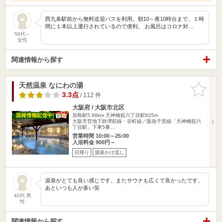
西九条駅前から無料送迎バスを利用。朝10～夜10時台まで、１時
間に１本以上運行されているので便利。 お風呂はコロナ対…
50代～
女性
関連情報から探す
天然温泉 なにわの湯
お気に入
りに追加
3.3点
/ 112 件
大阪府 / 大阪市北区
加島駅5.66km
天神橋筋六丁目駅625m
大阪市営地下鉄堺筋線・谷町線／阪急千里線「天神橋筋六
丁目駅」下車5番…
営業時間 10:00～25:00
入浴料金 900円～
日帰り
源泉かけ流し
源泉がとても良い感じです。またサウナも広くて良かったです。
あといつも人が多い笑
40代 男
性
関連情報から探す