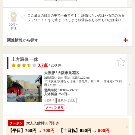
ここ最近の銭湯の中で一番です！！ 評価したいのはやる気のある
シャワー！！ すぐ止まってしまう銭湯あるあるのものとは違い…
50代～
女性
関連情報から探す
上方温泉 一休
お気に入
りに追加
3.7点
/ 260 件
大阪府 / 大阪市此花区
加島駅5.45km
安治川口駅1.22km
JR環状線/阪神なんば線「西九条」駅下車 一休送迎バス利
用または、…
営業時間 10:00～24:00
入浴料金 750円～
日帰り
源泉かけ流し
クーポンあり
大人入館料50円引き
クーポン
【平日】
750円
→
700円
【土日祝】
850円
→
800円