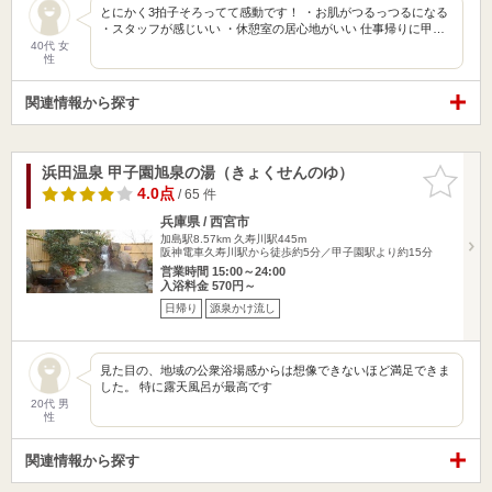
とにかく3拍子そろってて感動です！ ・お肌がつるっつるになる
・スタッフが感じいい ・休憩室の居心地がいい 仕事帰りに甲…
40代 女
性
関連情報から探す
浜田温泉 甲子園旭泉の湯（きょくせんのゆ）
お気に入
りに追加
4.0点
/ 65 件
兵庫県 / 西宮市
加島駅8.57km
久寿川駅445m
阪神電車久寿川駅から徒歩約5分／甲子園駅より約15分
営業時間 15:00～24:00
入浴料金 570円～
日帰り
源泉かけ流し
見た目の、地域の公衆浴場感からは想像できないほど満足できま
した。 特に露天風呂が最高です
20代 男
性
関連情報から探す