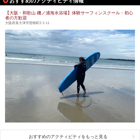
おすすめのアクティビティ情報
泉・銭湯・スパを30件紹介したいと思います！
【大阪・和歌山 磯ノ浦海水浴場】体験サーフィンスクール・初心
者の方歓迎
大阪府泉大津市曽根町2-1-11
おすすめのアクティビティをもっと見る