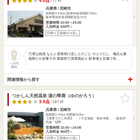
4.0点
/ 77 件
兵庫県 / 尼崎市
加島駅3.63km
阪神本線尼崎駅760m
阪神電気鉄道尼崎駅徒歩15分
営業時間 10:00～24:00
入浴料金 430円～
日帰り
源泉かけ流し
穴場な銭湯 なんと源泉掛け流しとのこと 小ぶりだし、備品も最
低限だが必要十分 家庭的で清潔感あり 駐車場も完備で街…
～10代
男性
関連情報から探す
つかしん天然温泉 湯の華廊（ゆのかろう）
お気に入
りに追加
3.9点
/ 187 件
兵庫県 / 尼崎市
加島駅5.10km
稲野駅328m
【電車でのご利用】 ・ＪＲ宝塚線「猪名寺駅」 ・阪急伊
丹線「稲野…
営業時間 10:00～24:00
入浴料金 950円～
日帰り
源泉かけ流し