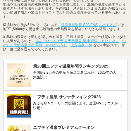
を常時浴槽に注ぎ続けてあふれさせる状態」とされています。
地底を流れる温泉の水脈を掘り当てる作業は難しく、源泉の温度が高すぎたり
低すぎたりする場合もあります。その際は、湧き出したままの成分が損なわれ
ない範囲で加水や加温を行うことでより快適な温度を保っている場合もありま
す。
横浜駅から徒歩5分のところにある「
横浜天然温泉 SPA EAS(スパイアス)
」は、
地下1,500mから湧き出る琥珀色の天然温泉を都会にいながら堪能できます。
加島駅の源泉かけ流しが楽しめる温泉、日帰り温泉、スーパー銭湯の中でも特
に人気があるのは、
湯あそびひろば元湯 天然温泉 築地 戎湯（えびすゆ）
、
つ
かしん天然温泉 湯の華廊（ゆのかろう）
、
上方温泉 一休
などの施設です。ぜ
ひ一度は足を運んでみてください。
第20回ニフティ温泉年間ランキング2025
全国約2.2万件の中から頂点に選ばれた、2025年の人
気施設は…
ニフティ温泉 サウナランキング2026
おふろ好きユーザーの投票により、全国No.1サウナが
決定！
ニフティ温泉プレミアムクーポン