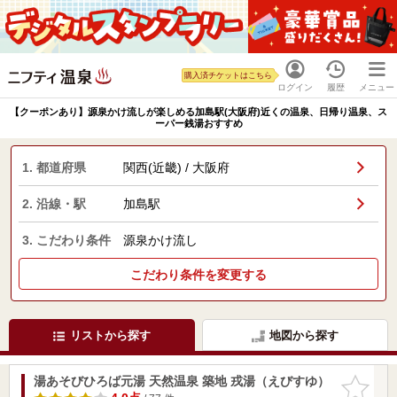
購入済チケットはこちら
ログイン
履歴
メニュー
【クーポンあり】源泉かけ流しが楽しめる加島駅(大阪府)近くの温泉、日帰り温泉、ス
ーパー銭湯おすすめ
1. 都道府県
関西(近畿) / 大阪府
2. 沿線・駅
加島駅
3. こだわり条件
源泉かけ流し
こだわり条件を変更する
リストから探す
地図から探す
湯あそびひろば元湯 天然温泉 築地 戎湯（えびすゆ）
お気に入
りに追加