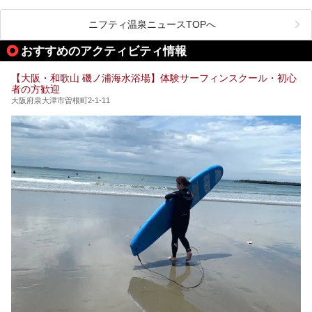
ど、いくつか異なるタイプが楽しめたり、水風呂や外気浴ス
ル部分の概要をお届けします。
ペース、ロウリュウなど、心ゆくまで楽しむためのサービス
今回は、あるごの湯を訪問し、チムジルバンやお風呂、食事
が充実した施設も多くみられます。
ニフティ温泉ニュースTOPへ
処にいたるまで魅力をたっぷり堪能してきたので、その全容
を詳しく紹介します！
今回はそんなサウナにこだわった、大阪府内のオススメ温
おすすめのアクティビティ情報
泉・銭湯・スパを30件紹介したいと思います！
【大阪・和歌山 磯ノ浦海水浴場】体験サーフィンスクール・初心
者の方歓迎
大阪府泉大津市曽根町2-1-11