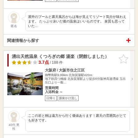
屋外のプールと露天風呂からは海が見えてリゾート気分が味わえ
ます。 たっぷり泳いだ後の温泉はいいものです。 泉質も思って
いた…
匿名
関連情報から探す
湧出天然温泉 くつろぎの郷 湯楽（閉館しました）
お気に入
りに追加
3.7点
/ 188 件
大阪府 / 大阪市住之江区
御幣島駅9.99km
北加賀屋駅420m
地下鉄四つ橋線 北加賀屋駅より徒歩6分阪神高速堺線 玉出
出口より一般…
営業時間
入浴料金 ～
日帰り
源泉かけ流し
ここの岩と桐は遠方から行く価値あります！露天の雰囲気がとて
も好きです。
40代 男
性