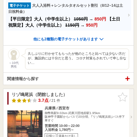
大人入浴料＋レンタルタオルセット割引（8/12~14は土
電子チケット
日祝料金）
【平日限定】大人（中学生以上）
1050円
→
850円
【土日
祝限定】大人（中学生以上）
1150円
→
950円
他にも2種類の電子チケットがあります
久しぶりに行かせてもらったが他のところと比べては少ない方だ
が、施設的には十分だと思う。 コロナ対策もされていて申し分な
い…
～10代
男性
関連情報から探す
リゾ鳴尾浜（閉館しました）
お気に入
りに追加
3.7点
/ 21 件
兵庫県 / 西宮市
御幣島駅9.02km
武庫川団地前駅1.95km
阪神甲子園駅からバスで20分弱、｢リゾ鳴尾浜前｣バス停下
車すぐ
営業時間 10:00～22:00
入浴料金 1,780円～
日帰り
源泉かけ流し