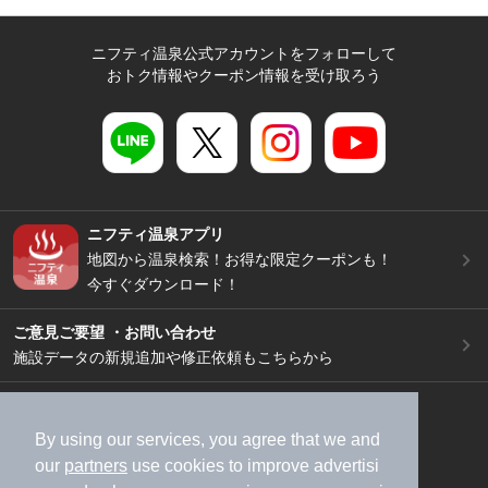
ニフティ温泉公式アカウントをフォローして
おトク情報やクーポン情報を受け取ろう
ニフティ温泉アプリ
地図から温泉検索！お得な限定クーポンも！
今すぐダウンロード！
ご意見ご要望 ・お問い合わせ
施設データの新規追加や修正依頼もこちらから
スマートフォン
/
PC
加盟店募集（資料請求）
広告出稿のご案内
By using our services, you agree that we and
our
partners
use cookies to improve advertisi
利用規約
ライフスタイルMEMBERS+規約