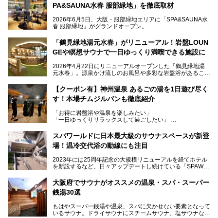
PA&SAUNA水春 服部緑地」を徹底取材
2026年6月5日、大阪・服部緑地エリアに「SPA&SAUNA水
春 服部緑地」がグランドオープン。
当初の計画から約5年の時を経て誕生した本施設は、温泉・
「鶴見緑地湯元水春」がリニューアル！岩盤LOUN
サウナ・岩盤浴・フィットネス・ラウンジ・レストランなど
GEや瞑想サウナで一日ゆっくり満喫できる施設に
を融合した、これまでの“水春”のイメージをさらに進化させ
た大型ウェルネス施設です。
2026年4月22日にリニューアルオープンした「鶴見緑地湯
元水春」。源泉かけ流しのお風呂や多彩な岩盤浴があること
今回はオープン前の内覧会に参加し、館内のこだわりポイン
で人気の施設ですが、リニューアルを経てこれまで以上
トを徹底取材してきました。
に“一日中くつろげる場所”としてパワーアップしています。
サウナー注目の3種のサウナや160cmの深水風呂、没入感の
【クーポン有】神州温泉 あるごの湯を1日遊び尽く
高い岩盤浴エリア、日本最大の台数を誇る最新AIフィットネ
す！本場チムジルバンも徹底紹介
今回のリニューアルでは、新たに登場した瞑想サウナをはじ
スマシンなど、見どころ満載の館内を詳しくご紹介します。
め、岩盤浴エリアや休憩スペースの充実、レストランなど、
「お得に岩盤浴や温泉を楽しみたい」
見どころが盛りだくさん。日常の疲れを癒やしたい方はもち
「一日ゆっくりリラックスして過ごしたい」
ろん、休日にゆったり過ごしたい方にもぴったりの内容とな
そんな方におすすめなのが、クーポンを使ってお得に長時間
っています。
利用できる「神州温泉 あるごの湯」です。
スパワールドに日本最大級のサウナスペースが新登
本記事では、そんなリニューアル後の注目ポイントを詳しく
場！温冷交代浴の動線にも注目
あるごの湯は、大阪府豊中市にある日帰り温浴施設で、阪急
紹介します。これから「鶴見緑地湯元水春」に訪れる方や、
宝塚線「三国駅」から徒歩約10分とアクセスも良好です。
より満足度の高い過ごし方をしたい方はぜひお読みくださ
2023年には25周年記念の大規模リニューアルを経てホテル
チムジルバン（岩盤浴）を中心に、発汗・リラックス・漫画
い。
を新設するなど、日々アップデートし続けている「SPAWO
タイムまで満喫できる長時間滞在型の施設なので、一日中ゆ
RLD HOTEL＆RESORT」（以下スパワールド）。
ったりと過ごしたいときにおすすめ。大うちわやタオルによ
そんなスパワールドが2025年11月15日（土）に、新たな浴
る迫力ある熱波パフォーマンスも毎日行われており、“とと
大阪府でサウナがオススメの温泉・スパ・スーパー
室や日本最大級140人収容の大規模サウナを携えてリニュー
のう”体験をしっかり楽しめるのもポイントです。
銭湯30選
アルオープン！浴室である4F・6Fそれぞれにリニューアル
が施されており、その総工費はなんと13.5億円！
さらに館内でくつろぐだけでなく、隣接するビルにはカラオ
もはやスーパー銭湯や温泉、スパに欠かせない要素となって
大規模リニューアルの全容を確認すべく、リニューアルプレ
ケやボウリングといった遊び場もあり、友人同士やカップル
いるサウナ。ドライサウナにスチームサウナ、塩サウナな
オープンイベントに行ってきました！今回はそのリニューア
で“遊び+癒し”の一日を過ごすのにもぴったり。