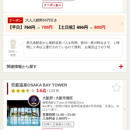
クーポンあり
大人入館料50円引き
クーポン
【平日】
750円
→
700円
【土日祝】
850円
→
800円
西九条駅前から無料送迎バスを利用。朝10～夜10時台まで、１時
間に１本以上運行されているので便利。 お風呂はコロナ対…
50代～
女性
関連情報から探す
空庭温泉OSAKA BAY TOWER
お気に入
りに追加
3.6点
/ 133 件
大阪府 / 大阪市港区
御幣島駅4.71km
弁天町駅201m
●お車をご利用の場合 阪神高速道路4号湾岸線「天保山」出
口より車で…
営業時間 11:00～23:00
入浴料金 2,460円～
日帰り
源泉かけ流し