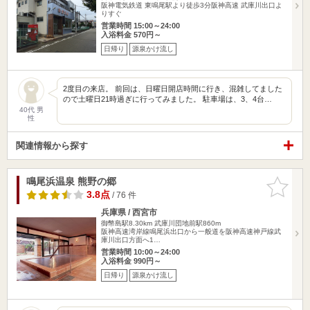
阪神電気鉄道 東鳴尾駅より徒歩3分阪神高速 武庫川出口よ
りすぐ
営業時間 15:00～24:00
入浴料金 570円～
日帰り
源泉かけ流し
2度目の来店。 前回は、日曜日開店時間に行き、混雑してました
ので土曜日21時過ぎに行ってみました。 駐車場は、3、4台…
40代 男
性
関連情報から探す
鳴尾浜温泉 熊野の郷
お気に入
りに追加
3.8点
/ 76 件
兵庫県 / 西宮市
御幣島駅8.30km
武庫川団地前駅860m
阪神高速湾岸線鳴尾浜出口から一般道を阪神高速神戸線武
庫川出口方面へ1…
営業時間 10:00～24:00
入浴料金 990円～
日帰り
源泉かけ流し