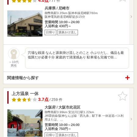
4.0点
/ 77 件
兵庫県 / 尼崎市
御幣島駅3.35km
阪神本線尼崎駅760m
阪神電気鉄道尼崎駅徒歩15分
営業時間 10:00～24:00
入浴料金 430円～
日帰り
源泉かけ流し
穴場な銭湯 なんと源泉掛け流しとのこと 小ぶりだし、備品も最
低限だが必要十分 家庭的で清潔感あり 駐車場も完備で街…
～10代
男性
関連情報から探す
上方温泉 一休
お気に入
りに追加
3.7点
/ 259 件
大阪府 / 大阪市此花区
御幣島駅3.99km
安治川口駅1.22km
JR環状線/阪神なんば線「西九条」駅下車 一休送迎バス利
用または、…
営業時間 10:00～24:00
入浴料金 750円～
日帰り
源泉かけ流し