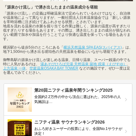
「源泉かけ流し」で湧き出したままの温泉成分を堪能
「源泉かけ流し」の定義は明確温泉法で定められているわけではなく、自治体
や温泉地によって異なりますが、一般社団法人日本温泉協会では「新しい源泉
を常時浴槽に注ぎ続けてあふれさせる状態」とされています。
地底を流れる温泉の水脈を掘り当てる作業は難しく、源泉の温度が高すぎたり
低すぎたりする場合もあります。その際は、湧き出したままの成分が損なわれ
ない範囲で加水や加温を行うことでより快適な温度を保っている場合もありま
す。
横浜駅から徒歩5分のところにある「
横浜天然温泉 SPA EAS(スパイアス)
」は、
地下1,500mから湧き出る琥珀色の天然温泉を都会にいながら堪能できます。
御幣島駅の源泉かけ流しが楽しめる温泉、日帰り温泉、スーパー銭湯の中でも
特に人気があるのは、
湯あそびひろば元湯 天然温泉 築地 戎湯（えびすゆ）
、
上方温泉 一休
、
空庭温泉OSAKA BAY TOWER
などの施設です。ぜひ一度は足
を運んでみてください。
第20回ニフティ温泉年間ランキング2025
全国約2.2万件の中から頂点に選ばれた、2025年の人
気施設は…
ニフティ温泉 サウナランキング2026
おふろ好きユーザーの投票により、全国No.1サウナが
決定！