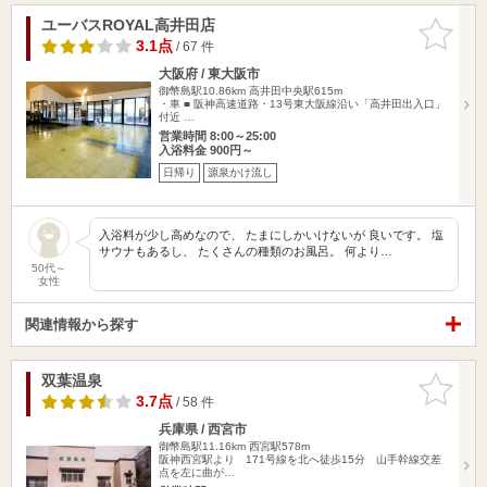
ユーバスROYAL高井田店
お気に入
りに追加
3.1点
/ 67 件
大阪府 / 東大阪市
御幣島駅10.86km
高井田中央駅615m
・車 ■ 阪神高速道路・13号東大阪線沿い「高井田出入口」
付近 …
営業時間 8:00～25:00
入浴料金 900円～
日帰り
源泉かけ流し
入浴料が少し高めなので、 たまにしかいけないが 良いです。 塩
サウナもあるし、 たくさんの種類のお風呂。 何より…
50代～
女性
関連情報から探す
双葉温泉
お気に入
りに追加
3.7点
/ 58 件
兵庫県 / 西宮市
御幣島駅11.16km
西宮駅578m
阪神西宮駅より 171号線を北へ徒歩15分 山手幹線交差
点を左に曲が…