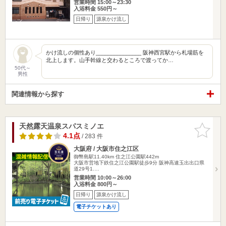
営業時間 15:00～23:30
入浴料金 550円～
日帰り
源泉かけ流し
かけ流しの個性あり_______________ 阪神西宮駅から札場筋を
北上します。山手幹線と交わるところで渡ってか…
50代～
男性
関連情報から探す
天然露天温泉スパスミノエ
お気に入
りに追加
4.1点
/ 283 件
大阪府 / 大阪市住之江区
御幣島駅11.40km
住之江公園駅442m
大阪市営地下鉄住之江公園駅徒歩9分 阪神高速玉出出口県
道29号1.…
営業時間 10:00～26:00
入浴料金 800円～
日帰り
源泉かけ流し
電子チケットあり