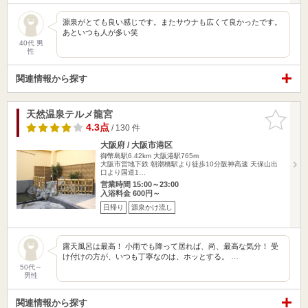
源泉がとても良い感じです。またサウナも広くて良かったです。
あといつも人が多い笑
40代 男
性
関連情報から探す
天然温泉テルメ龍宮
お気に入
りに追加
4.3点
/ 130 件
大阪府 / 大阪市港区
御幣島駅6.42km
大阪港駅765m
大阪市営地下鉄 朝潮橋駅より徒歩10分阪神高速 天保山出
口より国道1…
営業時間 15:00～23:00
入浴料金 600円～
日帰り
源泉かけ流し
露天風呂は最高！ 小雨でも降って居れば、尚、最高な気分！ 受
け付けの方が、いつも丁寧なのは、ホッとする。 …
50代～
男性
関連情報から探す