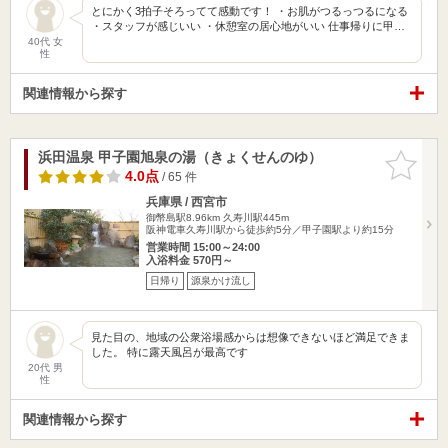
とにかく3拍子そろってて感動です！ ・お肌がつるっつるになる
・スタッフが感じいい ・休憩室の居心地がいい 仕事帰りに甲…
40代 女
性
関連情報から探す
浜田温泉 甲子園旭泉の湯（きょくせんのゆ）
お気に入
りに追加
4.0点
/ 65 件
兵庫県 / 西宮市
御幣島駅8.96km
久寿川駅445m
阪神電車久寿川駅から徒歩約5分／甲子園駅より約15分
営業時間 15:00～24:00
入浴料金 570円～
日帰り
源泉かけ流し
見た目の、地域の公衆浴場感からは想像できないほど満足できま
した。 特に露天風呂が最高です
20代 男
性
関連情報から探す