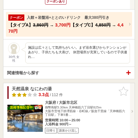
クーポンあり
入館＋岩盤浴+ととのいドリンク 最大380円引き
クーポン
【タイプA】
3,860円
→
3,700円
【タイプC】
4,850円
→
4,4
70円
施設は広々として気持ちがいい。まず浴衣選びからテンションが
あがり、子供たちも大喜び。 休憩場所が充実しているので子供連
れ…
30代 女
性
関連情報から探す
天然温泉 なにわの湯
お気に入
りに追加
3.3点
/ 112 件
大阪府 / 大阪市北区
御幣島駅5.30km
天神橋筋六丁目駅625m
大阪市営地下鉄堺筋線・谷町線／阪急千里線「天神橋筋六
丁目駅」下車5番…
営業時間 10:00～25:00
入浴料金 900円～
日帰り
源泉かけ流し