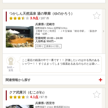
つかしん天然温泉 湯の華廊（ゆのかろう）
お気に入
りに追加
3.9点
/ 187 件
兵庫県 / 尼崎市
御幣島駅6.56km
稲野駅328m
【電車でのご利用】 ・ＪＲ宝塚線「猪名寺駅」 ・阪急伊
丹線「稲野…
営業時間 10:00～24:00
入浴料金 950円～
日帰り
源泉かけ流し
ここ最近の銭湯の中で一番です！！ 評価したいのはやる気のある
シャワー！！ すぐ止まってしまう銭湯あるあるのものとは違い…
50代～
女性
関連情報から探す
クア武庫川（むこがわ）
お気に入
りに追加
4.1点
/ 97 件
兵庫県 / 西宮市
御幣島駅7.21km
東鳴尾駅322m