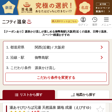
購入済チケットはこちら
ログイン
履歴
メニュー
【クーポンあり】源泉かけ流しが楽しめる御幣島駅(大阪府)近くの温泉、日帰り温泉、
スーパー銭湯おすすめ
1. 都道府県
関西(近畿) / 大阪府
2. 沿線・駅
御幣島駅
3. こだわり条件
源泉かけ流し
こだわり条件を変更する
リストから探す
地図から探す
湯あそびひろば元湯 天然温泉 築地 戎湯（えびすゆ）
お気に入
りに追加