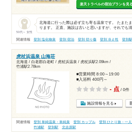
楽天トラベルの宿泊プランを見
北海道に行った際は必ず立ち寄る温泉です。 たまた
ります。 正直、施設は古いと思いますが、それでも
50代～ 女性
関連情報
登別 塩化物泉
登別 宿泊
登別 切り傷
登別 冷え性
登別
虎杖浜温泉 山海荘
北海道 / 白老郡白老町 / 虎杖浜温泉 /
虎杖浜駅2.09km
/
竹浦駅2.78km
■営業時間 8:00～19:00
■入浴料 400円～
- 点
/ 0件
施設情報を見る
関連情報
登別 単純温泉・単純泉
登別 カップル
登別 ひとり旅・一人
竹浦駅
登別駅
北吉原駅