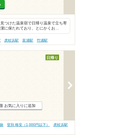
る
ま見つけた温泉宿で日帰り温泉で立ち寄
清潔に保たれており、とにかくお…
駅
虎杖浜駅
富浦駅
竹浦駅
日帰り
>
お気に入りに追加
旅
登別 格安（1,000円以下）
虎杖浜駅