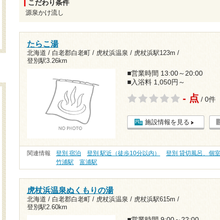
こだわり条件
源泉かけ流し
たらこ湯
北海道 / 白老郡白老町 / 虎杖浜温泉 /
虎杖浜駅123m
/
登別駅3.26km
■営業時間 13:00～20:00
■入浴料 1,050円～
- 点
/ 0件
施設情報を見る
関連情報
登別 宿泊
登別 駅近（徒歩10分以内）
登別 貸切風呂、個
竹浦駅
富浦駅
虎杖浜温泉ぬくもりの湯
北海道 / 白老郡白老町 / 虎杖浜温泉 /
虎杖浜駅615m
/
登別駅2.60km
■営業時間 9:00～22:00