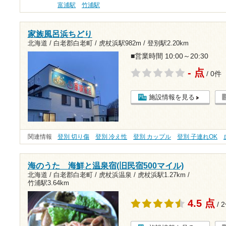
富浦駅
竹浦駅
家族風呂浜ちどり
北海道 / 白老郡白老町 /
虎杖浜駅982m
/
登別駅2.20km
■営業時間 10:00～20:30
- 点
/ 0件
施設情報を見る
関連情報
登別 切り傷
登別 冷え性
登別 カップル
登別 子連れOK
海のうた 海鮮と温泉宿(旧民宿500マイル)
北海道 / 白老郡白老町 / 虎杖浜温泉 /
虎杖浜駅1.27km
/
竹浦駅3.64km
4.5 点
/ 