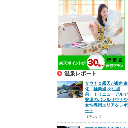
温泉レポート
サウナ＆露天が劇的進
化「極楽湯 羽生温
泉」！リニューアルで
登場のバレルサウナや
女性専用エリアをレポ
ート
（突レポ）