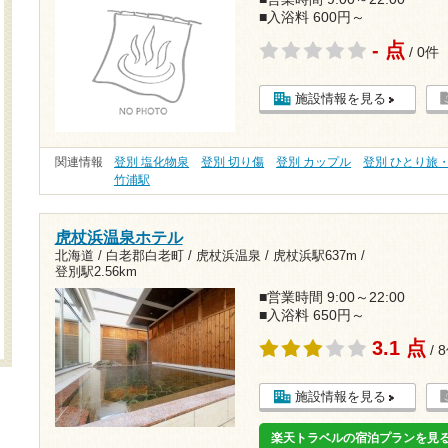
■入浴料 600円～
- 点
/ 0件
施設情報を見る
関連情報
登別 塩化物泉
登別 切り傷
登別 カップル
登別 ひとり旅
竹浦駅
虎杖浜温泉ホテル
北海道 / 白老郡白老町 / 虎杖浜温泉 /
虎杖浜駅637m
/
登別駅2.56km
■営業時間 9:00～22:00
■入浴料 650円～
3.1 点
/ 
施設情報を見る
楽天トラベルの宿泊プランを見