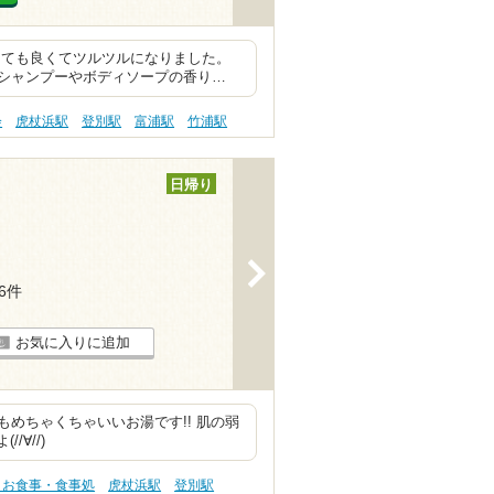
とても良くてツルツルになりました。
シャンプーやボディソープの香り…
会
虎杖浜駅
登別駅
富浦駅
竹浦駅
日帰り
>
16件
お気に入りに追加
めちゃくちゃいいお湯です!! 肌の弱
/∀//)
 お食事・食事処
虎杖浜駅
登別駅