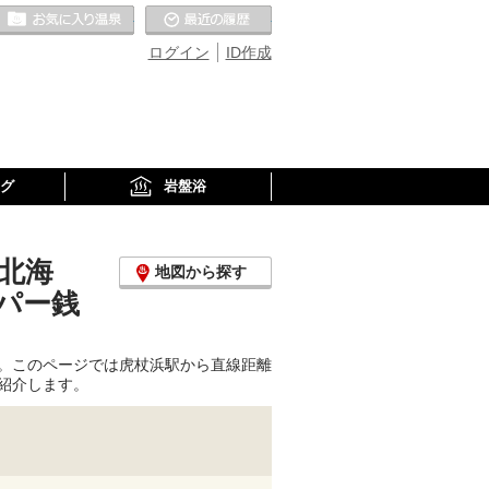
お気に入りの温泉
最近の履歴
ログイン
ID作成
グ
岩盤浴
北海
地図から探す
パー銭
。このページでは虎杖浜駅から直線距離
紹介します。