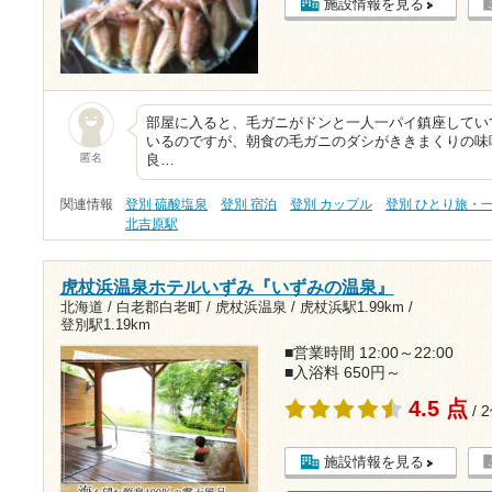
施設情報を見る
部屋に入ると、毛ガニがドンと一人一パイ鎮座してい
いるのですが、朝食の毛ガニのダシがききまくりの味
匿名
良…
関連情報
登別 硫酸塩泉
登別 宿泊
登別 カップル
登別 ひとり旅・
北吉原駅
虎杖浜温泉ホテルいずみ『いずみの温泉』
北海道 / 白老郡白老町 / 虎杖浜温泉 /
虎杖浜駅1.99km
/
登別駅1.19km
■営業時間 12:00～22:00
■入浴料 650円～
4.5 点
/ 
施設情報を見る