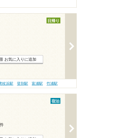
日帰り
>
お気に入りに追加
虎杖浜駅
登別駅
富浦駅
竹浦駅
宿泊
2件
>