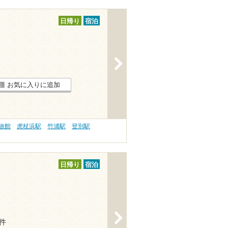
日帰り
宿泊
>
お気に入りに追加
 旅館
虎杖浜駅
竹浦駅
登別駅
日帰り
宿泊
>
3件