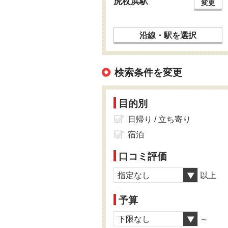
虎杖浜駅
変更
沿線・駅を選択
検索条件を変更
目的別
日帰り / 立ち寄り
宿泊
口コミ評価
指定なし
以上
予算
下限なし
～