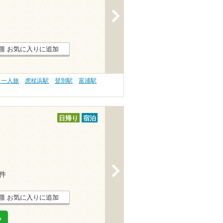
>
お気に入りに追加
・一人旅
虎杖浜駅
登別駅
富浦駅
日帰り
宿泊
>
8件
お気に入りに追加
る