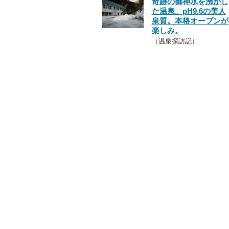
奇跡の御神水を沸かし
た温泉。pH9.6の美人
泉質。本格オープンが
楽しみ。
（温泉探訪記）