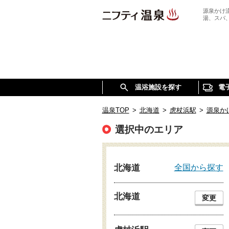
源泉かけ
湯、スパ
温浴施設を探す
電
温泉TOP
>
北海道
>
虎杖浜駅
>
源泉か
選択中のエリア
全国から探す
北海道
北海道
変更