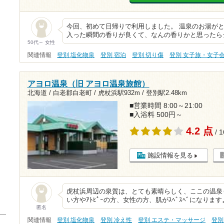
今回、初めて日帰りで利用しました。 温泉のお湯が
入った瞬間の香りが良くて、なんの香りかと思ったら
50代～ 女性
関連情報
登別 塩化物泉
登別 宿泊
登別 切り傷
登別 女子旅・女子
アヨロ温泉（旧 アヨロ温泉旅館）
北海道 / 白老郡白老町 /
虎杖浜駅932m
/
登別駅2.48km
■営業時間 8:00～21:00
■入浴料 500円～
4.2 点
/ 
施設情報を見る
虎杖浜周辺の泉質は、とても素晴らしく、ここの温泉も
い方やｱﾄﾋﾟｰの方、女性の方、肌がｽﾍﾞｽﾍﾞになりますよ(/
匿名
関連情報
登別 塩化物泉
登別 冷え性
登別 エステ・マッサージ
登別