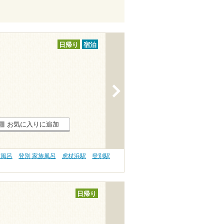
日帰り
宿泊
>
お気に入りに追加
室風呂
登別 家族風呂
虎杖浜駅
登別駅
日帰り