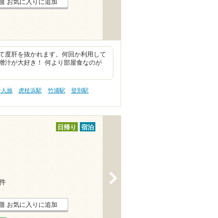
お気に入りに追加
て度肝を抜かれます。何回か利用して
噌汁が大好き！ 何より部屋食なのが
一人旅
虎杖浜駅
竹浦駅
登別駅
日帰り
宿泊
>
2件
お気に入りに追加