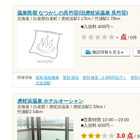
温泉民宿 なつかしの呉竹荘(旧虎杖浜温泉 呉竹荘)
北海道 / 白老郡白老町 /
虎杖浜駅2.17km
/
竹浦駅2.70km
■入浴料 400円～
- 点
/ 0件
施設情報を見る
関連情報
登別 塩化物泉
登別 宿泊
登別 格安（1,000円以下）
登別
北吉原駅
虎杖浜温泉 ホテルオーシャン
北海道 / 白老郡 / 虎杖浜温泉 /
虎杖浜駅2.32km
/
竹浦駅2.54km
■営業時間 10:00～19:00
■入浴料 600円～
3.0 点
/ 