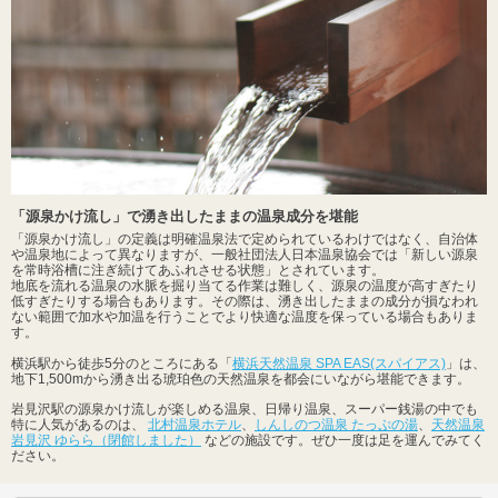
「源泉かけ流し」で湧き出したままの温泉成分を堪能
「源泉かけ流し」の定義は明確温泉法で定められているわけではなく、自治体
や温泉地によって異なりますが、一般社団法人日本温泉協会では「新しい源泉
を常時浴槽に注ぎ続けてあふれさせる状態」とされています。
地底を流れる温泉の水脈を掘り当てる作業は難しく、源泉の温度が高すぎたり
低すぎたりする場合もあります。その際は、湧き出したままの成分が損なわれ
ない範囲で加水や加温を行うことでより快適な温度を保っている場合もありま
す。
横浜駅から徒歩5分のところにある「
横浜天然温泉 SPA EAS(スパイアス)
」は、
地下1,500mから湧き出る琥珀色の天然温泉を都会にいながら堪能できます。
岩見沢駅の源泉かけ流しが楽しめる温泉、日帰り温泉、スーパー銭湯の中でも
特に人気があるのは、
北村温泉ホテル
、
しんしのつ温泉 たっぷの湯
、
天然温泉
岩見沢 ゆらら（閉館しました）
などの施設です。ぜひ一度は足を運んでみてく
ださい。