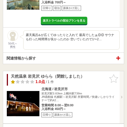
入浴料金 700円～
日帰り
宿泊
源泉かけ流し
楽天トラベルの宿泊プランを見る
露天風呂♨️が広くてゆったりと入れて 最高でしたぁ😊😊 サウナ
も行った時間帯が良かったのか 空いていたので1〜2…
50代～
男性
関連情報から探す
天然温泉 岩見沢 ゆらら（閉館しました）
お気に入
りに追加
1.0点
/ 1 件
北海道 / 岩見沢市
岩見沢駅3.63km
上幌向駅739m
JR函館線 札幌駅～岩見沢駅 所要時間／快速いしかりライ
ナーで約42…
営業時間 8:00～翌8:00
入浴料金 450円～
日帰り
源泉かけ流し