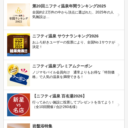
第20回ニフティ温泉年間ランキング2025
全国約2.2万件の中から頂点に選ばれた、2025年の人
気施設は…
ニフティ温泉 サウナランキング2026
おふろ好きユーザーの投票により、全国No.1サウナが
決定！
ニフティ温泉プレミアムクーポン
ノジマモバイル会員向け 通常よりもお得な「特別価
格」で人気の温泉を満喫できる！
【ニフティ温泉 百名湯2026】
行ってみたい施設に投票してプレゼントを当てよう！
（全10回開催 / 合計260名様）
岩盤浴特集