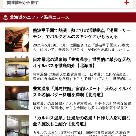
関連情報から探す
北海道のニフティ温泉ニュース
熱波甲子園で熱演！熱ごりの活動拠点「湯屋・サー
モン」でバルクオムのスキンケアがもらえる
2025年5月19日（月）に開催された「熱波甲子園2025春大
会」において、熱波師「熱ごり」が4冠を達成しました！
このたび、バルクオム賞の受賞を記念して、熱ごりさんの活
動拠点である北海道の銭湯「湯屋・サーモン」にて、メンズ
日本最北の温泉郷「豊富温泉」世界的に希少な天然
スキンケアブランド バルクオムの「ONE DAY KIT」を数量
オイルバスを徹底紹介【北海道】
限定でプレゼントいたします。
老若男女問わず、多くの方にご体験いただける製品ですの
豊富温泉(北海道天塩郡豊富町)は、日本最北にある温泉郷。
で、ぜひお試しください。※6月13日配布開始、なくなり次
温泉に石油成分を含有することで知られており、世界的にも
第終了
大変希少な泉質です。また、油分が乾癬やアトピー性皮膚炎
に特効があると言われ、遠隔地ながらも全国から湯治・療養
───
豊富温泉「川島旅館」宿泊レポート！天然オイルバ
目的で多くの人々が訪れます。
提供元：株式会社バルクオム【PR】
ス＆名物バター料理を満喫【北海道】
この記事は株式会社バルクオム商品のPR記事です。
今回、四半世紀以上に渡り全国の温泉を巡り続ける筆者が現
日本最北の温泉郷とされる豊富温泉。油分を含む特殊な泉質
地体験し、独自の視点で豊富温泉の“天然オイルバス”をレポ
で知られ、遠隔地ながらも全国から多くの湯治客や温泉ファ
ート。温泉地概要や日帰り入浴施設をはじめ、宿泊施設・ア
ンが訪れる地です。
クセスまで徹底紹介します！
「カルルス温泉」は湯治の名湯！日帰り入浴可能な
「川島旅館」は、豊富温泉の開湯当初から営業する老舗旅
全３施設もご紹介【北海道】
館。とりわけ温泉の良さと名物のバター料理に定評があり、
口コミの評判も非常に高い宿。今回は筆者自ら宿泊し、自慢
カルルス温泉(北海道登別市)は、国民保養温泉地や名湯百選
の温泉や料理をはじめ、パブリックスペース・客室など宿の