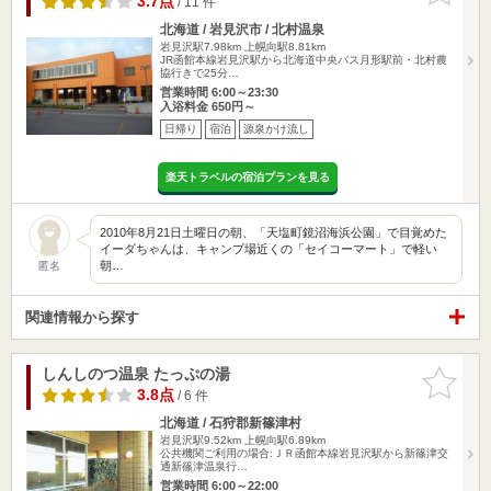
3.7点
/ 11 件
北海道 / 岩見沢市 / 北村温泉
岩見沢駅7.98km
上幌向駅8.81km
JR函館本線岩見沢駅から北海道中央バス月形駅前・北村農
協行きで25分…
営業時間 6:00～23:30
入浴料金 650円～
日帰り
宿泊
源泉かけ流し
楽天トラベルの宿泊プランを見る
2010年8月21日土曜日の朝、「天塩町鏡沼海浜公園」で目覚めた
イーダちゃんは、キャンプ場近くの「セイコーマート」で軽い
朝…
匿名
関連情報から探す
しんしのつ温泉 たっぷの湯
お気に入
りに追加
3.8点
/ 6 件
北海道 / 石狩郡新篠津村
岩見沢駅9.52km
上幌向駅6.89km
公共機関ご利用の場合:ＪＲ函館本線岩見沢駅から新篠津交
通新篠津温泉行…
営業時間 6:00～22:00