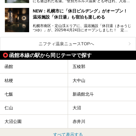
にも選ばれた名湯。“登別カルルス温泉”とも呼ばれ、入浴剤
全貌を徹底的にご紹介します！
としてその名を聞いたことがある方も多いでしょう。観光色
豊かな登別温泉とは対照的な存在で、今も湯治場的な要素が
NEW：札幌市に「休日ビルヂング」がオープン！
残る閑静な温泉地です。
温浴施設「休日湯」も宿泊も楽しめる
今回、四半世紀以上に渡り全国の温泉を巡り続ける筆者が現
札幌市南区・定山渓エリアに、温浴施設「休日湯（きゅうじ
地体験し、カルルス温泉をご紹介。温泉地の概要や泉質解説
つゆ）」が、2025年4月24日にオープンしました！ 定山
をはじめ、日帰り入浴可能な全３施設の紹介・周辺観光・ア
渓の新たなランドマーク「休日ビルヂング」として誕生した
クセスまで徹底紹介します！
この施設は、温泉・サウナの「休日湯」・ラウンジの「THE
LOUNGE DAYOF」・グルメ「休日洋麺店」・ホテル「エク
ニフティ温泉ニュースTOPへ
スクラメーションホテル」で構成された、まさに大人の癒し
空間。
函館本線の駅から同じテーマで探す
今回は、そんな「休日ビルヂング」の魅力を5つのポイント
からご紹介します。
函館
五稜郭
桔梗
大中山
七飯
新函館北斗
仁山
大沼
大沼公園
赤井川
すべて表示する