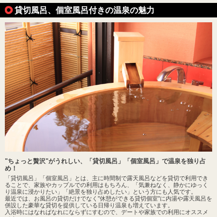
貸切風呂、個室風呂付きの温泉の魅力
"ちょっと贅沢"がうれしい、「貸切風呂」「個室風呂」で温泉を独り占
め！
「貸切風呂」「個室風呂」とは、主に時間制で露天風呂などを貸切で利用でき
ることで、家族やカップルでの利用はもちろん、「気兼ねなく、静かにゆっく
り温泉に浸かりたい」「絶景を独り占めしたい」という方にも人気です。
最近では、お風呂の貸切だけでなく"休憩ができる貸切個室"に内湯や露天風呂を
併設した豪華な貸切を提供している日帰り温泉も増えています。
入浴時にはなればなれにならずにすむので、デートや家族での利用にオススメ