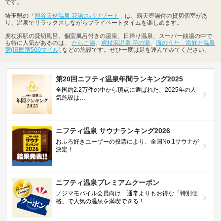
です。
埼玉県の「
熊谷天然温泉 花湯スパリゾート
」は、露天壺湯付の貸切個室があ
り、温泉でリラックスしながらプライベートタイムを楽しめます。
虎杖浜駅の貸切風呂、個室風呂付きの温泉、日帰り温泉、スーパー銭湯の中で
も特に人気があるのは、
たらこ湯
、
虎杖浜温泉 花の湯
、
海のうた 海鮮と温泉
宿(旧民宿500マイル)
などの施設です。ぜひ一度は足を運んでみてください。
第20回ニフティ温泉年間ランキング2025
全国約2.2万件の中から頂点に選ばれた、2025年の人
気施設は…
ニフティ温泉 サウナランキング2026
おふろ好きユーザーの投票により、全国No.1サウナが
決定！
ニフティ温泉プレミアムクーポン
ノジマモバイル会員向け 通常よりもお得な「特別価
格」で人気の温泉を満喫できる！