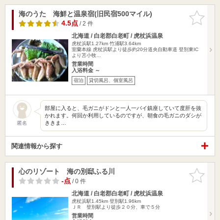
海のうた 海鮮と温泉宿(旧民宿500マイル)
お気に入
りに追加
4.5点
/ 2 件
北海道 / 白老郡白老町 / 虎杖浜温泉
虎杖浜駅1.27km
竹浦駅3.64km
室蘭本線 虎杖浜駅より徒歩約20分道央自動車道 登別東IC
より苫小牧…
営業時間
入浴料金 ～
宿泊
貸切風呂、個室風呂
部屋に入ると、毛ガニがドンと一人一パイ鎮座していて度肝を抜
かれます。何回か利用しているのですが、朝食の毛ガニのダシが
ききま…
匿名
関連情報から探す
心のリゾート 海の別邸ふる川
お気に入
りに追加
-点
/ 0 件
北海道 / 白老郡白老町 / 虎杖浜温泉
虎杖浜駅1.45km
登別駅1.96km
ＪＲ 登別駅より徒歩２０分、車で５分
営業時間