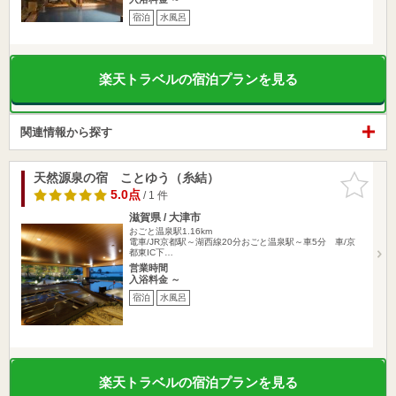
宿泊
水風呂
楽天トラベルの宿泊プランを見る
関連情報から探す
天然源泉の宿 ことゆう（糸結）
お気に入
りに追加
5.0点
/ 1 件
滋賀県 / 大津市
おごと温泉駅1.16km
電車/JR京都駅～湖西線20分おごと温泉駅～車5分 車/京
都東IC下…
営業時間
入浴料金 ～
宿泊
水風呂
楽天トラベルの宿泊プランを見る