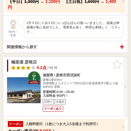
【平日】
1,300円
→
1,100円
【土日祝】
1,600円
→
1,400
円
2月５日に１泊２日にらっぽんぽんの湯へいきました。 温泉は神
経痛の私に良好でした。 雪景色も良く、料理も美味しく、リラッ
ク…
50代～
女性
関連情報から探す
極楽湯 彦根店
お気に入
りに追加
4.2点
/ 59 件
滋賀県 / 彦根市西沼波町
彦根口駅495m
JR彦根駅よりタクシーで約5分近江鉄道彦根芹川駅より徒
歩約9分 彦根…
営業時間 6:00～25:00
入浴料金 950円～
日帰り
水風呂
クーポンあり
入館料割引（1枚につき大人5名様まで利用可）
クーポン
クーポン提示で
5％OFF！