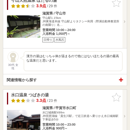
守山天然温泉 ほたるの湯
お気に入
りに追加
3.9点
/ 29 件
滋賀県 / 守山市
守山駅1.15km
JR東海道本線 守山駅よりタクシー利用（野洲自動車教習所
の南隣り）名…
営業時間 10:00～24:00
入浴料金 1,050円～
日帰り
水風呂
漢方の湯はむっちゃ体が温まるので他にはないほたるの湯の最高
な温泉だと思います。
30代 女
性
関連情報から探す
水口温泉 つばきの湯
お気に入
りに追加
3.3点
/ 23 件
滋賀県 / 甲賀市水口町
水口城南駅499m
JR琵琶湖線「貴生川駅」で近江鉄道へ乗りかえ水口城南駅
下車徒歩5分
営業時間 10:00～23:00
入浴料金 900円～