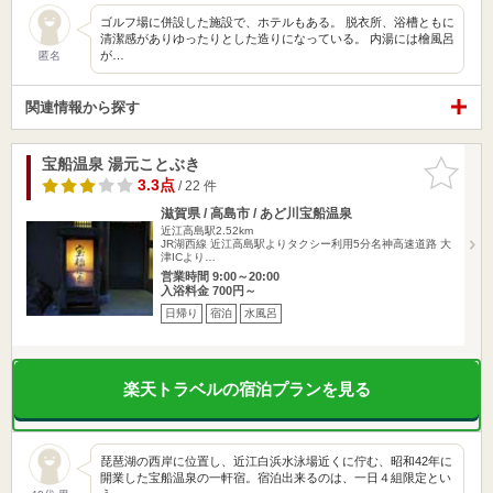
ゴルフ場に併設した施設で、ホテルもある。 脱衣所、浴槽ともに
清潔感がありゆったりとした造りになっている。 内湯には檜風呂
が…
匿名
関連情報から探す
宝船温泉 湯元ことぶき
お気に入
りに追加
3.3点
/ 22 件
滋賀県 / 高島市 / あど川宝船温泉
近江高島駅2.52km
JR湖西線 近江高島駅よりタクシー利用5分名神高速道路 大
津ICより…
営業時間 9:00～20:00
入浴料金 700円～
日帰り
宿泊
水風呂
楽天トラベルの宿泊プランを見る
琵琶湖の西岸に位置し、近江白浜水泳場近くに佇む、昭和42年に
開業した宝船温泉の一軒宿。宿泊出来るのは、一日４組限定とい