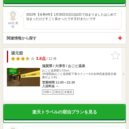
2022年【令和4年】1月30日31日1泊2日で泊まりましたはじめて
泊まったけどすごく良かったです又行きたいです
40代 男
性
関連情報から探す
湯元舘
お気に入
りに追加
3.8点
/ 12 件
滋賀県 / 大津市 / おごと温泉
おごと温泉駅1.01km
JR湖西線おごと温泉駅下車タクシー5分名神高速道路京都
東ICよりR1…
営業時間 11:00～21:30
入浴料金 ～
日帰り
宿泊
水風呂
楽天トラベルの宿泊プランを見る