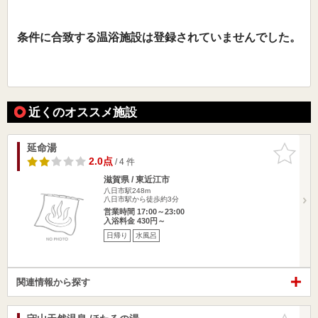
条件に合致する温浴施設は登録されていませんでした。
近くのオススメ施設
延命湯
お気に入
りに追加
2.0点
/ 4 件
滋賀県 / 東近江市
八日市駅248m
八日市駅から徒歩約3分
営業時間 17:00～23:00
入浴料金 430円～
日帰り
水風呂
関連情報から探す