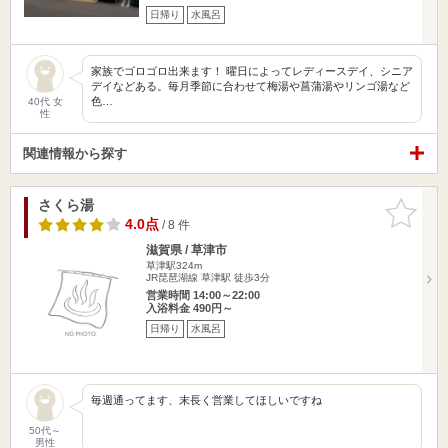
日帰り
水風呂
家族でゴロゴロ出来ます！ 曜日によってレディースデイ、シニア
デイなどある。毎月季節に合わせて梅湯や菖蒲湯やリンゴ湯など
色…
40代 女
性
関連情報から探す
さくら湯
お気に入
りに追加
4.0点
/ 8 件
滋賀県 / 草津市
草津駅324m
JR琵琶湖線 草津駅 徒歩3分
営業時間 14:00～22:00
入浴料金 490円～
日帰り
水風呂
毎週通ってます、末長く営業してほしいですね
50代～
男性