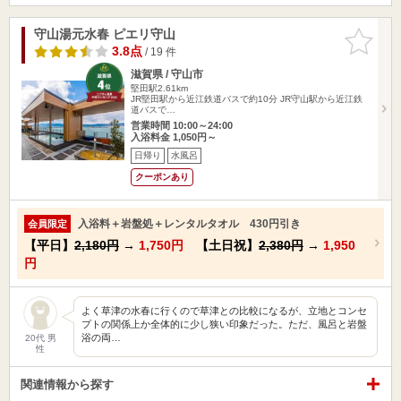
守山湯元水春 ピエリ守山
お気に入
りに追加
3.8点
/ 19 件
滋賀県 / 守山市
堅田駅2.61km
JR堅田駅から近江鉄道バスで約10分 JR守山駅から近江鉄
道バスで…
営業時間 10:00～24:00
入浴料金 1,050円～
日帰り
水風呂
クーポンあり
入浴料＋岩盤処＋レンタルタオル 430円引き
会員限定
【平日】
2,180円
→
1,750円
【土日祝】
2,380円
→
1,950
円
よく草津の水春に行くので草津との比較になるが、立地とコンセ
プトの関係上か全体的に少し狭い印象だった。ただ、風呂と岩盤
浴の両…
20代 男
性
関連情報から探す