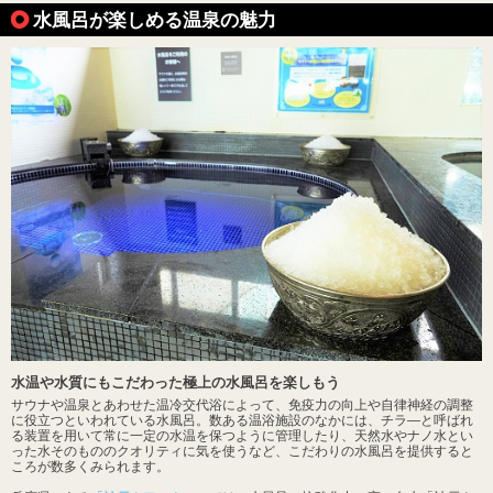
水風呂が楽しめる温泉の魅力
水温や水質にもこだわった極上の水風呂を楽しもう
サウナや温泉とあわせた温冷交代浴によって、免疫力の向上や自律神経の調整
に役立つといわれている水風呂。数ある温浴施設のなかには、チラ―と呼ばれ
る装置を用いて常に一定の水温を保つように管理したり、天然水やナノ水とい
った水そのもののクオリティに気を使うなど、こだわりの水風呂を提供すると
ころが数多くみられます。