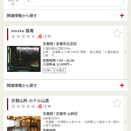
う…
40代 男
性
関連情報から探す
moska 蒸庵
お気に入
りに追加
-点
/ 0 件
京都府 / 京都市左京区
八瀬比叡山口駅218m
お車： 京都駅より車で40分 電車： 叡山電鉄「八瀬比叡山
口駅」下…
営業時間 7:00～26:00
入浴料金 12,000円～
日帰り
水風呂
関連情報から探す
京都山科 ホテル山楽
お気に入
りに追加
-点
/ 0 件
京都府 / 京都市 山科区
山科駅126m
・京都駅・大津駅から約５分 ・山科駅より徒歩１分（駅か
ら地下道直結…
営業時間