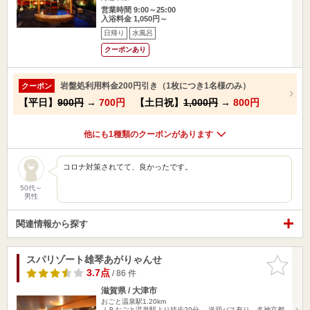
営業時間 9:00～25:00
入浴料金 1,050円～
日帰り
水風呂
クーポンあり
岩盤処利用料金200円引き（1枚につき1名様のみ）
クーポン
【平日】
900円
→
700円
【土日祝】
1,000円
→
800円
他にも1種類のクーポンがあります
コロナ対策されてて、良かったです。
50代～
男性
関連情報から探す
スパリゾート雄琴あがりゃんせ
お気に入
りに追加
3.7点
/ 86 件
滋賀県 / 大津市
おごと温泉駅1.20km
ＪＲおごと温泉駅より徒歩20分。 送迎バス有り。名神京都