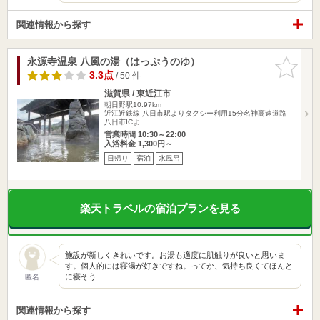
関連情報から探す
永源寺温泉 八風の湯（はっぷうのゆ）
お気に入
りに追加
3.3点
/ 50 件
滋賀県 / 東近江市
朝日野駅10.97km
近江近鉄線 八日市駅よりタクシー利用15分名神高速道路
八日市ICよ…
営業時間 10:30～22:00
入浴料金 1,300円～
日帰り
宿泊
水風呂
楽天トラベルの宿泊プランを見る
施設が新しくきれいです。お湯も適度に肌触りが良いと思いま
す。個人的には寝湯が好きですね。ってか、気持ち良くてほんと
に寝そう…
匿名
関連情報から探す