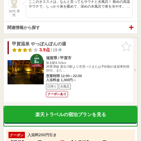
ここのオススメは、なんと言ってもサウナと水風呂！ 狭めの高温
サウナで、しっかり体を暖めて、深めの水風呂で体を冷やす。 …
30代 男
性
関連情報から探す
甲賀温泉 やっぽんぽんの湯
お気に入
りに追加
3.9点
/ 19 件
滋賀県 / 甲賀市
加太駅9.52km
JR草津線 貴生川駅より市営バスまたは予約制の送迎車利用
30分、また…
営業時間 12:00～22:00
入浴料金 1,300円～
日帰り
水風呂
クーポンあり
楽天トラベルの宿泊プランを見る
入浴料200円引き
クーポン