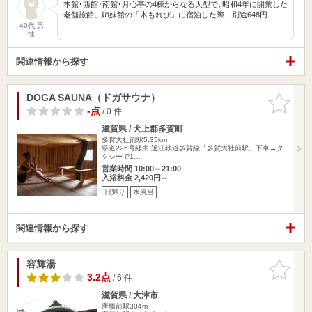
本館･西館･南館･月心亭の4棟からなる大型で､昭和4年に開業した
老舗旅館。姉妹館の「木もれび」に宿泊した際、別途648円…
40代 男
性
関連情報から探す
DOGA SAUNA（ドガサウナ）
お気に入
りに追加
-点
/ 0 件
滋賀県 / 犬上郡多賀町
多賀大社前駅5.35km
県道226号経由 近江鉄道多賀線「多賀大社前駅」下車→タ
クシーで1…
営業時間 10:00～21:00
入浴料金 2,420円～
日帰り
水風呂
関連情報から探す
容輝湯
お気に入
りに追加
3.2点
/ 6 件
滋賀県 / 大津市
唐橋前駅304m