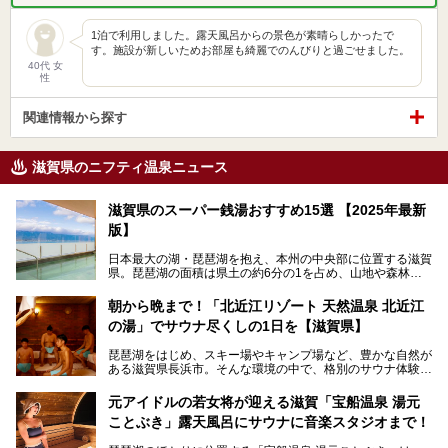
1泊で利用しました。露天風呂からの景色が素晴らしかったで
す。施設が新しいためお部屋も綺麗でのんびりと過ごせました。
40代 女
性
関連情報から探す
滋賀県のニフティ温泉ニュース
滋賀県のスーパー銭湯おすすめ15選 【2025年最新
版】
日本最大の湖・琵琶湖を抱え、本州の中央部に位置する滋賀
県。琵琶湖の面積は県土の約6分の1を占め、山地や森林部
分も多く、水と緑に恵まれています。古くから交通の要衝と
して栄え、県内には世界遺産の比叡山延暦寺、天守が国宝に
朝から晩まで！「北近江リゾート 天然温泉 北近江
指定されている彦根城、国の特別史跡の安土城跡など、多数
の湯」でサウナ尽くしの1日を【滋賀県】
の史跡があります。
今回は、滋賀県でおすすめのスーパー銭湯をご紹介します。
琵琶湖をはじめ、スキー場やキャンプ場など、豊かな自然が
琵琶湖の雄大な景色を眺めながら入れる施設もありますよ。
ある滋賀県長浜市。そんな環境の中で、格別のサウナ体験を
してみませんか？
元アイドルの若女将が迎える滋賀「宝船温泉 湯元
今回は、「北近江リゾート 天然温泉 北近江の湯」で朝から
ことぶき」露天風呂にサウナに音楽スタジオまで！
晩まで楽しめる過ごし方をご紹介！ サウナ設備やサウナド
リンクにサウナ飯など、サウナ尽くしの一日になること、間