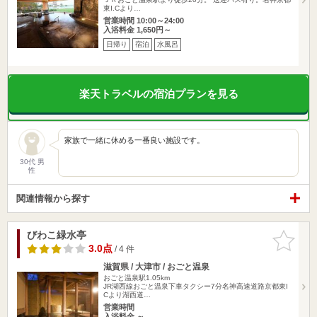
東I.Cより…
営業時間 10:00～24:00
入浴料金 1,650円～
日帰り
宿泊
水風呂
楽天トラベルの宿泊プランを見る
家族で一緒に休める一番良い施設です。
30代 男
性
関連情報から探す
びわこ緑水亭
お気に入
りに追加
3.0点
/ 4 件
滋賀県 / 大津市 / おごと温泉
おごと温泉駅1.05km
JR湖西線おごと温泉下車タクシー7分名神高速道路京都東I
Cより湖西道…
営業時間
入浴料金 ～