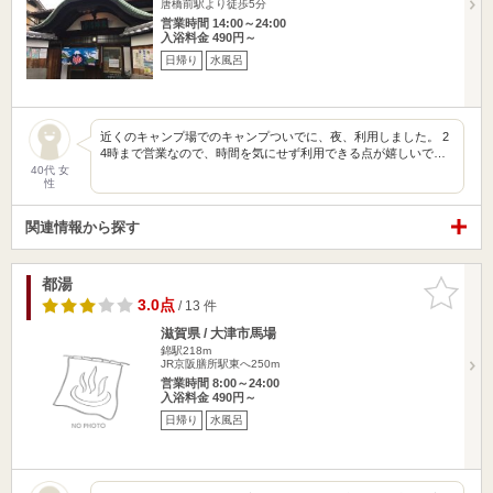
唐橋前駅より徒歩5分
営業時間 14:00～24:00
入浴料金 490円～
日帰り
水風呂
近くのキャンプ場でのキャンプついでに、夜、利用しました。 2
4時まで営業なので、時間を気にせず利用できる点が嬉しいで…
40代 女
性
関連情報から探す
都湯
お気に入
りに追加
3.0点
/ 13 件
滋賀県 / 大津市馬場
錦駅218m
JR京阪膳所駅東へ250m
営業時間 8:00～24:00
入浴料金 490円～
日帰り
水風呂