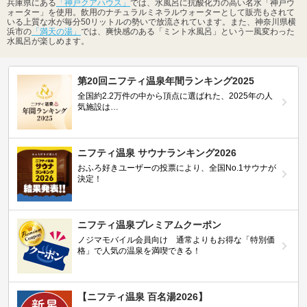
兵庫県にある
「神戸クアハウス」
では、水風呂に抗酸化力の高い名水「神戸ウ
ォーター」を使用。飲用のナチュラルミネラルウォーターとして販売もされて
いる上質な水が毎分50リットルの勢いで放流されています。また、神奈川県横
浜市の
「満天の湯」
では、爽快感のある「ミント水風呂」という一風変わった
水風呂が楽しめます。
第20回ニフティ温泉年間ランキング2025
全国約2.2万件の中から頂点に選ばれた、2025年の人
気施設は…
ニフティ温泉 サウナランキング2026
おふろ好きユーザーの投票により、全国No.1サウナが
決定！
ニフティ温泉プレミアムクーポン
ノジマモバイル会員向け 通常よりもお得な「特別価
格」で人気の温泉を満喫できる！
【ニフティ温泉 百名湯2026】