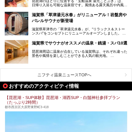
琵琶湖のほとりに位置する「宝船温泉 湯元ことぶき」は、
違いなしですよ。
日帰り入浴も可能な温泉宿です。風情ある露天風呂や内風
───
呂、さらに2023年10月、屋外にバレルサウナのエリアがオ
提供元：北近江リゾート 天然温泉 北近江の湯【PR】
ープン。湖からそよぐ爽やかな風を感じながらサウナと温泉
この記事は北近江リゾート 天然温泉 北近江の湯のPR記事で
滋賀県「草津湯元水春」がリニューアル！岩盤房や
が楽しめます。
す。
バレルサウナが新登場
近江牛や琵琶湖にしかいない珍しい魚など滋賀グルメに舌鼓
滋賀県草津市の「草津湯元水春」が、“リラックス＆ストー
を打てるのも醍醐味の一つ。そして、若女将はなんと「元ア
ンスパ”をコンセプトにリニューアルオープンしました。
イドル」の現役アーティスト。音楽スタジオまで備えたユニ
岩盤浴エリアがゆったりくつろげる広いスペースに一新され
ークなお宿の多彩な魅力をご紹介します。
たほか、岩盤房やバレルサウナも新設されました。さらに地
滋賀県でサウナがオススメの温泉・銭湯・スパ10選
産地消をテーマにしたレストランメニューもパワーアップ。
今回新しくなった「草津湯元水春」の魅力を余すところなく
琵琶湖周辺に温泉が点在している滋賀県は、それぞれ違った
紹介します。
景色や風情を楽しむことができる人気の観光地。
今回は、そんな滋賀県でサウナに入れるおすすめ施設を厳選
してご紹介します！
旅行やお出かけのついではもちろん、近隣にお住いの方はぜ
ひ気軽に立ち寄ってみてくださいね。
ニフティ温泉ニュースTOPへ
おすすめのアクティビティ情報
【琵琶湖・SUP体験】琵琶湖・湖西SUP・白鬚神社参拝プラン
（たっぷり2時間）
都市西京区大原野東野町3-418