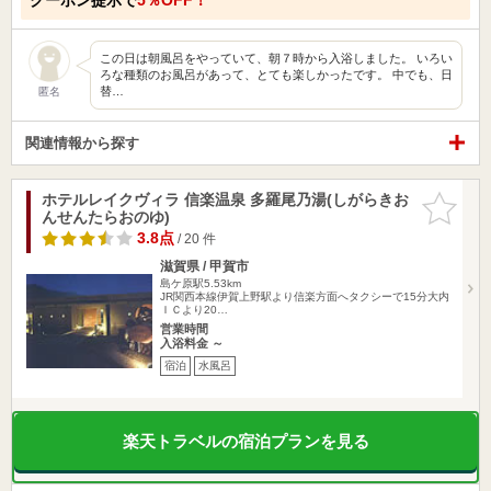
この日は朝風呂をやっていて、朝７時から入浴しました。 いろい
ろな種類のお風呂があって、とても楽しかったです。 中でも、日
替…
匿名
関連情報から探す
ホテルレイクヴィラ 信楽温泉 多羅尾乃湯(しがらきお
お気に入
んせんたらおのゆ)
りに追加
3.8点
/ 20 件
滋賀県 / 甲賀市
島ケ原駅5.53km
JR関西本線伊賀上野駅より信楽方面へタクシーで15分大内
ＩＣより20…
営業時間
入浴料金 ～
宿泊
水風呂
楽天トラベルの宿泊プランを見る