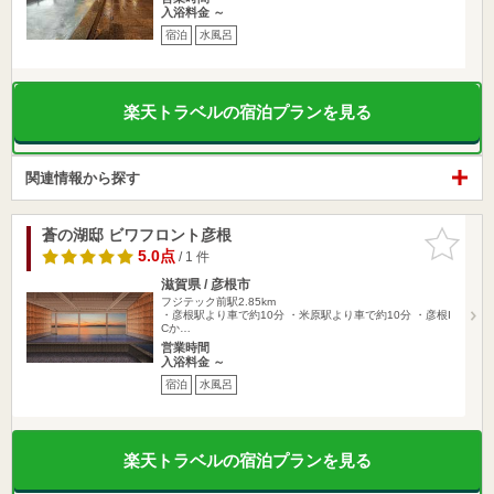
入浴料金 ～
宿泊
水風呂
楽天トラベルの宿泊プランを見る
関連情報から探す
蒼の湖邸 ビワフロント彦根
お気に入
りに追加
5.0点
/ 1 件
滋賀県 / 彦根市
フジテック前駅2.85km
・彦根駅より車で約10分 ・米原駅より車で約10分 ・彦根I
Cか…
営業時間
入浴料金 ～
宿泊
水風呂
楽天トラベルの宿泊プランを見る