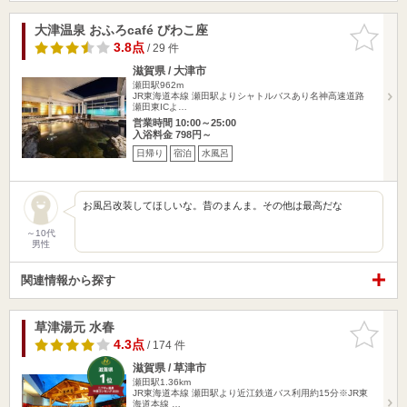
大津温泉 おふろcafé びわこ座
お気に入
りに追加
3.8点
/ 29 件
滋賀県 / 大津市
瀬田駅962m
JR東海道本線 瀬田駅よりシャトルバスあり名神高速道路
瀬田東ICよ…
営業時間 10:00～25:00
入浴料金 798円～
日帰り
宿泊
水風呂
お風呂改装してほしいな。昔のまんま。その他は最高だな
～10代
男性
関連情報から探す
草津湯元 水春
お気に入
りに追加
4.3点
/ 174 件
滋賀県 / 草津市
瀬田駅1.36km
JR東海道本線 瀬田駅より近江鉄道バス利用約15分※JR東
海道本線 …