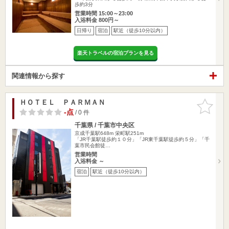
歩約3分
営業時間 15:00～23:00
入浴料金 800円～
日帰り
宿泊
駅近（徒歩10分以内）
楽天トラベルの宿泊プランを見る
関連情報から探す
ＨＯＴＥＬ ＰＡＲＭＡＮ
お気に入
りに追加
-点
/ 0 件
千葉県 / 千葉市中央区
京成千葉駅648m
栄町駅251m
「JR千葉駅徒歩約１０分」「JR東千葉駅徒歩約５分」「千
葉市民会館徒…
営業時間
入浴料金 ～
宿泊
駅近（徒歩10分以内）