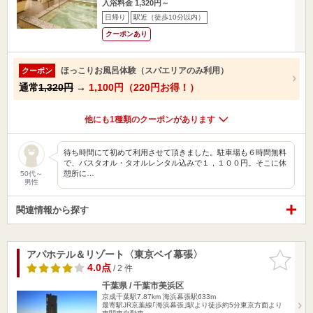
入浴料金 1,320円～
日帰り
駅近（徒歩10分以内）
クーポンあり
ほっこりお風呂体験（スパエリアのみ利用）
クーポン
通常
1,320円
→
1,100円（220円お得！）
他にも1種類のクーポンがあります
待ち時間にて初めて利用させて頂きました。駐車場も６時間無料
で、バスタオル・タオルレンタル込みで１，１００円。そこに休
憩所に…
50代～
男性
関連情報から探す
アパホテル＆リゾート〈東京ベイ幕張〉
お気に入
りに追加
4.0点
/ 2 件
千葉県 / 千葉市美浜区
京成千葉駅7.87km
海浜幕張駅633m
最寄駅JR京葉線｢海浜幕張｣駅より徒歩約5分東京方面より