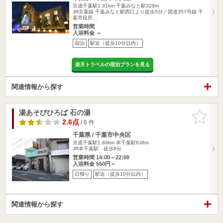
京成千葉駅1.31km
千葉みなと駅328m
JR京葉線 千葉みなと駅西口より徒歩5分／国道357号線 千
葉市役所…
営業時間
入浴料金 ～
宿泊
駅近（徒歩10分以内）
楽天トラベルの宿泊プランを見る
関連情報から探す
湯あそびひろば 石の湯
お気に入
りに追加
2.6点
/ 6 件
千葉県 / 千葉市中央区
京成千葉駅1.89km
本千葉駅638m
JR本千葉駅 徒歩8分
営業時間 14:00～22:00
入浴料金 550円～
日帰り
駅近（徒歩10分以内）
関連情報から探す