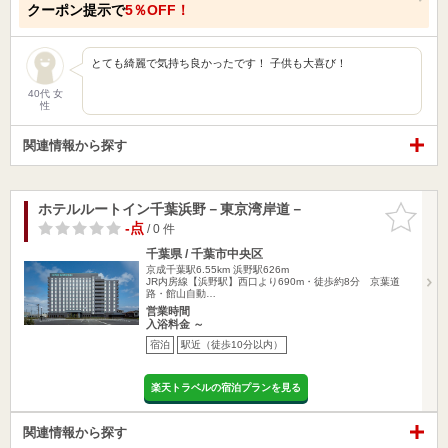
クーポン提示で
5％OFF！
とても綺麗で気持ち良かったです！ 子供も大喜び！
40代 女
性
関連情報から探す
ホテルルートイン千葉浜野－東京湾岸道－
お気に入
りに追加
-点
/ 0 件
千葉県 / 千葉市中央区
京成千葉駅6.55km
浜野駅626m
JR内房線【浜野駅】西口より690m・徒歩約8分 京葉道
路・館山自動…
営業時間
入浴料金 ～
宿泊
駅近（徒歩10分以内）
楽天トラベルの宿泊プランを見る
関連情報から探す