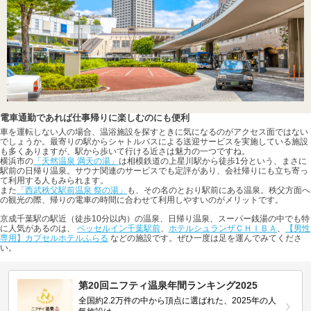
電車通勤であれば仕事帰りに楽しむのにも便利
車を運転しない人の場合、温浴施設を探すときに気になるのがアクセス面ではない
でしょうか。最寄りの駅からシャトルバスによる送迎サービスを実施している施設
も多くありますが、駅から歩いて行ける近さは魅力の一つですね。
横浜市の
「天然温泉 満天の湯」
は相模鉄道の上星川駅から徒歩1分という、まさに
駅前の日帰り温泉。サウナ関連のサービスでも定評があり、会社帰りにも立ち寄っ
て利用する人もみられます。
また
「西武秩父駅前温泉 祭の湯」
も、その名のとおり駅前にある温泉。秩父方面へ
の観光の際、帰りの電車の時間に合わせて利用しやすいのがメリットです。
京成千葉駅の駅近（徒歩10分以内）の温泉、日帰り温泉、スーパー銭湯の中でも特
に人気があるのは、
ベッセルイン千葉駅前
、
ホテルシュランザＣＨＩＢＡ
、
【男性
専用】カプセルホテルふらる
などの施設です。ぜひ一度は足を運んでみてくださ
い。
第20回ニフティ温泉年間ランキング2025
全国約2.2万件の中から頂点に選ばれた、2025年の人