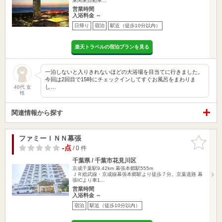
東関東自動車…
営業時間
入浴料金 ～
日帰り
宿泊
駅近（徒歩10分以内）
楽天トラベルの宿泊プランを見る
一泊しないと入りきれないほどの大浴場を目当てに行きました。
今回は2回目で15時にチェックインしてすぐお風呂をまわりま
し…
40代 女
性
関連情報から探す
ファミーＩＮＮ幕張
お気に入
りに追加
-点
/ 0 件
千葉県 / 千葉市花見川区
京成千葉駅9.42km
幕張本郷駅555m
ＪＲ総武線・京成線幕張本郷駅より徒歩７分。京葉道路 幕
張ICより車1…
営業時間
入浴料金 ～
宿泊
駅近（徒歩10分以内）