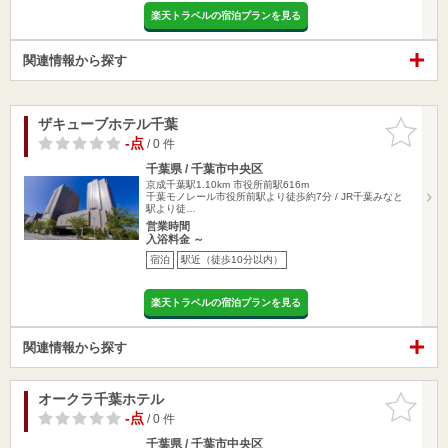
楽天トラベルの宿泊プランを見る
関連情報から探す
ザキューブホテル千葉
お気に入
りに追加
-点
/ 0 件
千葉県 / 千葉市中央区
京成千葉駅1.10km
市役所前駅616m
千葉モノレール市役所前駅より徒歩約7分 / JR千葉みなと
駅より徒…
営業時間
入浴料金 ～
宿泊
駅近（徒歩10分以内）
楽天トラベルの宿泊プランを見る
関連情報から探す
オークラ千葉ホテル
お気に入
りに追加
-点
/ 0 件
千葉県 / 千葉市中央区