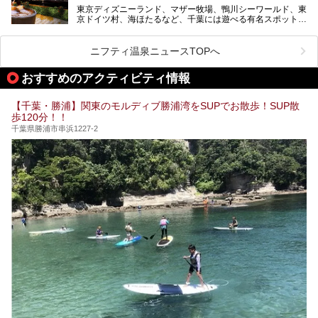
東京ディズニーランド、マザー牧場、鴨川シーワールド、東
今回は人気のこの施設の中でも、特におススメしたい3つの
京ドイツ村、海ほたるなど、千葉には遊べる有名スポットが
ポイントについて厳選してお届けします。読めばきっと、行
たくさん。そんな千葉県は温泉・スパもすごいんです！千葉
きたくなること間違いなし！
県で生まれ、千葉県で育ち、つい最近まで千葉在住だった私
がお勧めする、一度は入るべき千葉の温泉・スパ34選をま
ニフティ温泉ニュースTOPへ
とめました。
おすすめのアクティビティ情報
【千葉・勝浦】関東のモルディブ勝浦湾をSUPでお散歩！SUP散
歩120分！！
千葉県勝浦市串浜1227-2