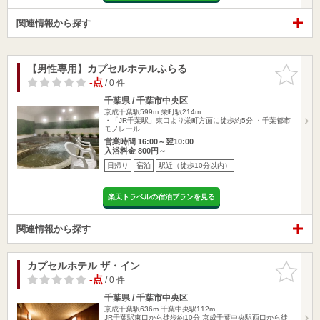
関連情報から探す
【男性専用】カプセルホテルふらる
お気に入
りに追加
-点
/ 0 件
千葉県 / 千葉市中央区
京成千葉駅599m
栄町駅214m
・「JR千葉駅」東口より栄町方面に徒歩約5分 ・千葉都市
モノレール…
営業時間 16:00～翌10:00
入浴料金 800円～
日帰り
宿泊
駅近（徒歩10分以内）
楽天トラベルの宿泊プランを見る
関連情報から探す
カプセルホテル ザ・イン
お気に入
りに追加
-点
/ 0 件
千葉県 / 千葉市中央区
京成千葉駅636m
千葉中央駅112m
JR千葉駅東口から徒歩約10分 京成千葉中央駅西口から徒