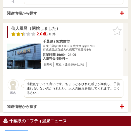
性
関連情報から探す
仙人風呂（閉館しました）
お気に入
りに追加
2.6点
/ 8 件
千葉県 / 習志野市
京成千葉駅10.41km
京成大久保駅378m
京成成田線京成大久保駅下車徒歩3分
営業時間 10:00～24:00
入浴料金 580円～
日帰り
駅近（徒歩10分以内）
比較的すいてて良いです。ちょっとさびれた感じが尚良し。子供
連れもいないのがうれしい。大人の疲れを癒してくれます。口う
るさい…
匿名
関連情報から探す
千葉県のニフティ温泉ニュース