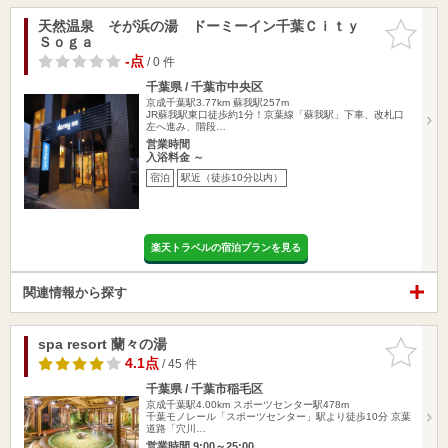
天然温泉 そが浜の湯 ドーミーイン千葉Ｃｉｔｙ
お気に入
Ｓｏｇａ
りに追加
-点
/ 0 件
千葉県 / 千葉市中央区
京成千葉駅3.77km
蘇我駅257m
JR蘇我駅東口徒歩約1分！京葉線「蘇我駅」下車、改札口
左へ進み、階段…
営業時間
入浴料金 ～
宿泊
駅近（徒歩10分以内）
楽天トラベルの宿泊プランを見る
関連情報から探す
spa resort 蘭々の湯
お気に入
りに追加
4.1点
/ 45 件
千葉県 / 千葉市稲毛区
京成千葉駅4.00km
スポーツセンター駅478m
千葉モノレール「スポーツセンター」駅より徒歩10分 京葉
道路「穴川…
営業時間 9:00～25:00