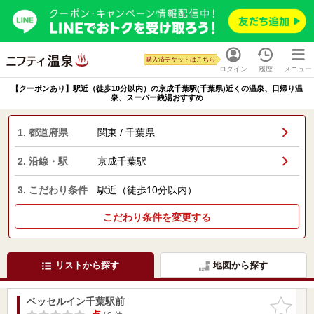
購入済チケットはこちら
ログイン
履歴
メニュー
【クーポンあり】駅近（徒歩10分以内）の京成千葉駅(千葉県)近くの温泉、日帰り温
泉、スーパー銭湯おすすめ
1. 都道府県
関東 / 千葉県
2. 沿線・駅
京成千葉駅
3. こだわり条件
駅近（徒歩10分以内）
こだわり条件を変更する
リストから探す
地図から探す
ベッセルイン千葉駅前
お気に入
りに追加