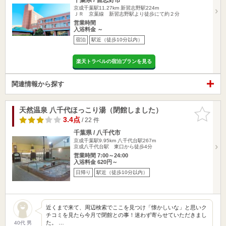
京成千葉駅11.27km
新習志野駅224m
ＪＲ 京葉線 新習志野駅より徒歩にて約２分
営業時間
入浴料金 ～
宿泊
駅近（徒歩10分以内）
楽天トラベルの宿泊プランを見る
関連情報から探す
天然温泉 八千代ほっこり湯（閉館しました）
お気に入
りに追加
3.4点
/ 22 件
千葉県 / 八千代市
京成千葉駅9.95km
八千代台駅267m
京成八千代台駅 東口から徒歩4分
営業時間 7:00～24:00
入浴料金 620円～
日帰り
駅近（徒歩10分以内）
近くまで来て、周辺検索でここを見つけ「懐かしいな」と思いク
チコミを見たら今月で閉館との事！迷わず寄らせていただきまし
た。 …
40代 男