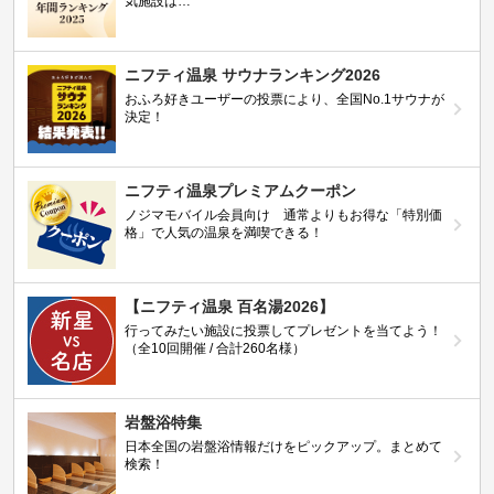
気施設は…
ニフティ温泉 サウナランキング2026
おふろ好きユーザーの投票により、全国No.1サウナが
決定！
ニフティ温泉プレミアムクーポン
ノジマモバイル会員向け 通常よりもお得な「特別価
格」で人気の温泉を満喫できる！
【ニフティ温泉 百名湯2026】
行ってみたい施設に投票してプレゼントを当てよう！
（全10回開催 / 合計260名様）
岩盤浴特集
日本全国の岩盤浴情報だけをピックアップ。まとめて
検索！