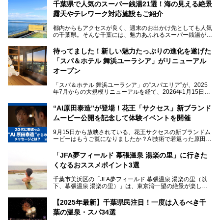
千葉県で人気のスーパー銭湯21選！海の見える絶景
露天やテレワーク対応施設もご紹介
都内からもアクセスが良く、週末のお出かけ先としても人気
の千葉県。そんな千葉には、魅力あふれるスーパー銭湯がた
くさんあります。
待ってました！新しい魅力たっぷりの進化を遂げた
「サウナでしっかりととのいたい」「海が見える絶景で非日
「スパ＆ホテル 舞浜ユーラシア」がリニューアル
常を味わいたい」「子連れでも気兼ねなく1日過ごした
い」。
オープン
そんな多様なニーズに応える施設が揃っているため、その日
「スパ＆ホテル 舞浜ユーラシア」の“スパエリア”が、2025
の目的に合った施設がきっと見つかるはずです。
年7月からの大規模リニューアルを経て、2026年1月15日
（木）に再オープン！
さらに最近では、24時間営業で深夜まで滞在できる施設
“AI原田泰造”が登場！花王「サクセス」新ブランド
や、テレワーク・コワーキングスペースを備えた仕事もでき
新設エリアや生まれ変わった浴場・サウナの魅力を、人気キ
るスパも増えており、ただの入浴施設にとどまらない進化を
ムービー公開を記念して体験イベントを開催
ャラクター「ユーラシわん」と一緒にご紹介します。必見の
遂げています。
マル秘情報がたっぷり。ぜひチェックしてみてください！
9月15日から放映されている、花王サクセスの新ブランドム
───
本記事では、人気スーパー銭湯から絶景施設、コワーキング
ービーはもうご覧になりましたか？AI技術で若返った原田泰
提供元：SPA＆HOTEL舞浜ユーラシア【PR】
スペースや休憩スペースが充実した施設、子連れファミリー
造さんが登場して、“前を向くチカラに”というメッセージを
この記事はSPA＆HOTEL舞浜ユーラシアのPRレポート記事
向けの施設など、目的に合わせたおすすめの施設を紹介しま
伝えるムービーです。公開を記念して、スパメッツァおおた
です。
「JFA夢フィールド 幕張温泉 湯楽の里」に行きた
す。
か竜泉寺の湯にて体験イベントを開催。花王サクセスの製品
くなるおススメポイント3選
が無料で試せるチャンスです！
千葉県でスーパー銭湯選びに困った際は、ぜひ参考にしてく
───
ださい。
千葉市美浜区の「JFA夢フィールド 幕張温泉 湯楽の里（以
提供元：花王株式会社【PR】
下、幕張温泉 湯楽の里）」は、東京湾一望の絶景が楽しめ
この記事は花王株式会社商品のPRレポート記事です。
る日帰り温泉です。
設備も天然温泉の露天風呂、サウナ、岩盤浴のほか、高濃度
【2025年最新】千葉県民注目！一度は入るべき千
炭酸泉、海の見えるお休み処や食事処、展望抜群の屋上ま
葉の温泉・スパ34選
で、年代を問わずたっぷり楽しめます。