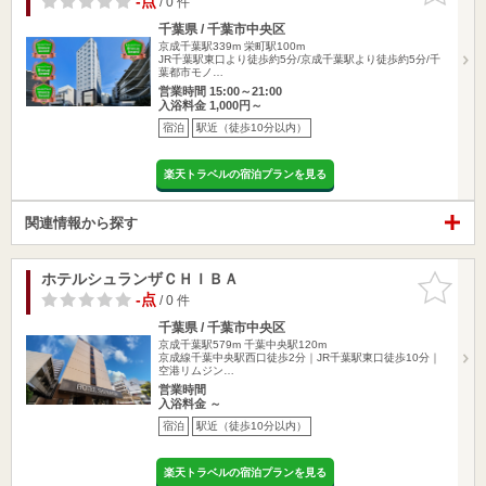
-点
/ 0 件
千葉県 / 千葉市中央区
京成千葉駅339m
栄町駅100m
JR千葉駅東口より徒歩約5分/京成千葉駅より徒歩約5分/千
葉都市モノ…
営業時間 15:00～21:00
入浴料金 1,000円～
宿泊
駅近（徒歩10分以内）
楽天トラベルの宿泊プランを見る
関連情報から探す
ホテルシュランザＣＨＩＢＡ
お気に入
りに追加
-点
/ 0 件
千葉県 / 千葉市中央区
京成千葉駅579m
千葉中央駅120m
京成線千葉中央駅西口徒歩2分｜JR千葉駅東口徒歩10分｜
空港リムジン…
営業時間
入浴料金 ～
宿泊
駅近（徒歩10分以内）
楽天トラベルの宿泊プランを見る