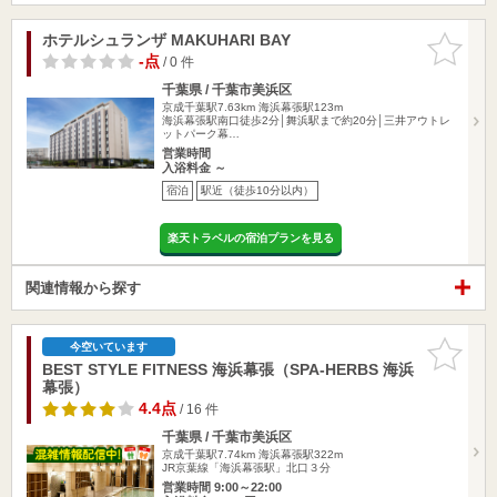
ホテルシュランザ MAKUHARI BAY
お気に入
りに追加
-点
/ 0 件
千葉県 / 千葉市美浜区
京成千葉駅7.63km
海浜幕張駅123m
海浜幕張駅南口徒歩2分│舞浜駅まで約20分│三井アウトレ
ットパーク幕…
営業時間
入浴料金 ～
宿泊
駅近（徒歩10分以内）
楽天トラベルの宿泊プランを見る
関連情報から探す
お気に入
今空いています
りに追加
BEST STYLE FITNESS 海浜幕張（SPA-HERBS 海浜
幕張）
4.4点
/ 16 件
千葉県 / 千葉市美浜区
京成千葉駅7.74km
海浜幕張駅322m
JR京葉線「海浜幕張駅」北口３分
営業時間 9:00～22:00