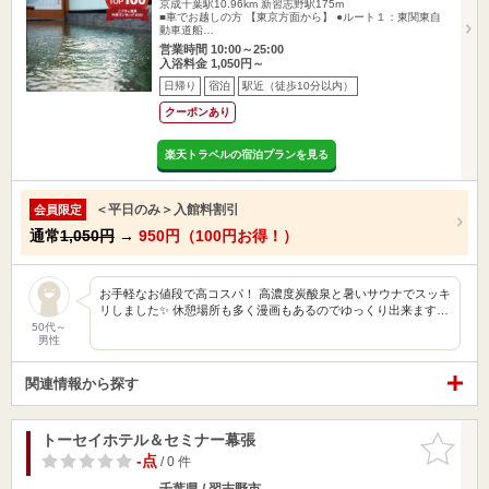
京成千葉駅10.96km
新習志野駅175m
■車でお越しの方 【東京方面から】 ●ルート１：東関東自
動車道船…
営業時間 10:00～25:00
入浴料金 1,050円～
日帰り
宿泊
駅近（徒歩10分以内）
クーポンあり
楽天トラベルの宿泊プランを見る
＜平日のみ＞入館料割引
会員限定
通常
1,050円
→
950円（100円お得！）
お手軽なお値段で高コスパ！ 高濃度炭酸泉と暑いサウナでスッキ
リしました✨ 休憩場所も多く漫画もあるのでゆっくり出来ます…
50代～
男性
関連情報から探す
トーセイホテル＆セミナー幕張
お気に入
りに追加
-点
/ 0 件
千葉県 / 習志野市