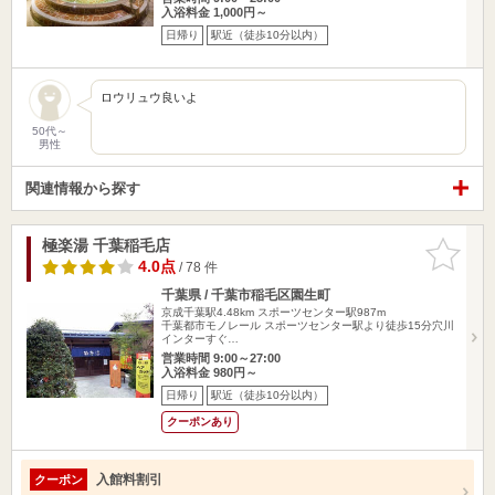
入浴料金 1,000円～
日帰り
駅近（徒歩10分以内）
ロウリュウ良いよ
50代～
男性
関連情報から探す
極楽湯 千葉稲毛店
お気に入
りに追加
4.0点
/ 78 件
千葉県 / 千葉市稲毛区園生町
京成千葉駅4.48km
スポーツセンター駅987m
千葉都市モノレール スポーツセンター駅より徒歩15分穴川
インターすぐ…
営業時間 9:00～27:00
入浴料金 980円～
日帰り
駅近（徒歩10分以内）
クーポンあり
入館料割引
クーポン