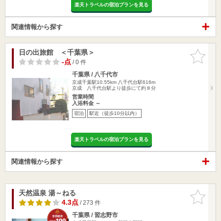
楽天トラベルの宿泊プランを見る
関連情報から探す
日の出旅館 ＜千葉県＞
お気に入
りに追加
-点
/ 0 件
千葉県 / 八千代市
京成千葉駅10.55km
八千代台駅616m
京成 八千代台駅より徒歩にて約８分
営業時間
入浴料金 ～
宿泊
駅近（徒歩10分以内）
楽天トラベルの宿泊プランを見る
関連情報から探す
天然温泉 湯～ねる
お気に入
りに追加
4.3点
/ 273 件
千葉県 / 習志野市