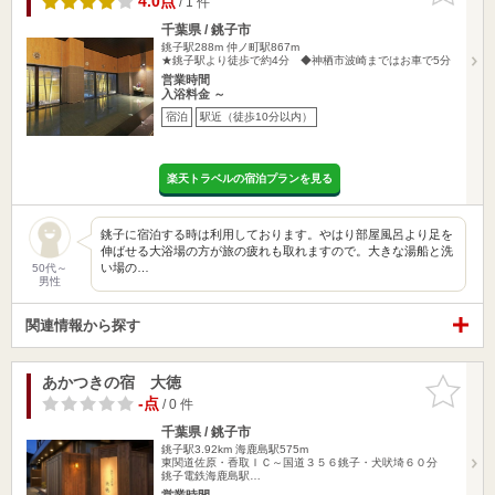
4.0点
/ 1 件
千葉県 / 銚子市
銚子駅288m
仲ノ町駅867m
★銚子駅より徒歩で約4分 ◆神栖市波崎まではお車で5分
営業時間
入浴料金 ～
宿泊
駅近（徒歩10分以内）
楽天トラベルの宿泊プランを見る
銚子に宿泊する時は利用しております。やはり部屋風呂より足を
伸ばせる大浴場の方が旅の疲れも取れますので。大きな湯船と洗
い場の…
50代～
男性
関連情報から探す
あかつきの宿 大徳
お気に入
りに追加
-点
/ 0 件
千葉県 / 銚子市
銚子駅3.92km
海鹿島駅575m
東関道佐原・香取ＩＣ～国道３５６銚子・犬吠埼６０分
銚子電鉄海鹿島駅…
営業時間