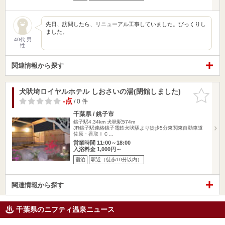
先日、訪問したら、リニューアル工事していました。びっくりし
ました。
40代 男
性
関連情報から探す
犬吠埼ロイヤルホテル しおさいの湯(閉館しました)
お気に入
りに追加
-点
/ 0 件
千葉県 / 銚子市
銚子駅4.34km
犬吠駅574m
JR銚子駅連絡銚子電鉄犬吠駅より徒歩5分東関東自動車道
佐原・香取ＩＣ…
営業時間 11:00～18:00
入浴料金 1,000円～
宿泊
駅近（徒歩10分以内）
関連情報から探す
千葉県のニフティ温泉ニュース