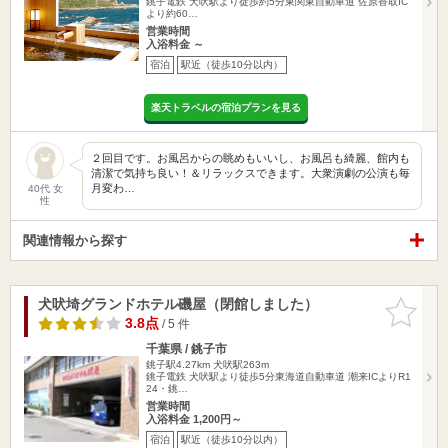
銚子電鉄 犬吠駅より徒歩約5分東関東自動車道 佐原香取IC
より約60…
営業時間
入浴料金 ～
宿泊
駅近（徒歩10分以内）
楽天トラベルの宿泊プランを見る
２回目です。お風呂からの眺めもいいし、お風呂も綺麗、館内も
清潔で気持ち良い！＆リラックスできます。大衆演劇の公演も毎
月変わ…
40代 女
性
関連情報から探す
犬吠埼グランドホテル磯屋（閉館しました）
お気に入
りに追加
3.8点
/ 5 件
千葉県 / 銚子市
銚子駅4.27km
犬吠駅263m
銚子電鉄 犬吠駅より徒歩5分東海道自動車道 潮来ICよりR1
24・銚…
営業時間
入浴料金 1,200円～
宿泊
駅近（徒歩10分以内）