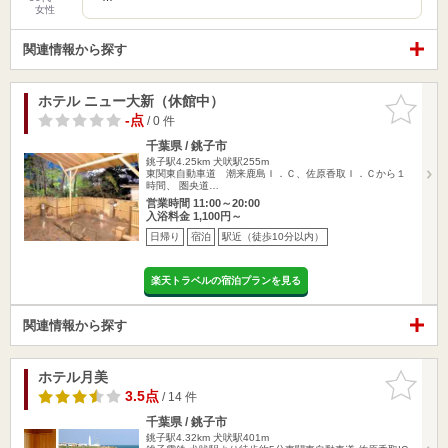
女性
関連情報から探す
ホテル ニュー大新（休館中）
お気に入
りに追加
-点
/ 0 件
千葉県 / 銚子市
銚子駅4.25km
犬吠駅255m
東関東自動車道 潮来鹿島Ｉ．Ｃ、佐原香取Ｉ．Ｃから１
時間、 圏央道…
営業時間 11:00～20:00
入浴料金 1,100円～
日帰り
宿泊
駅近（徒歩10分以内）
楽天トラベルの宿泊プランを見る
関連情報から探す
ホテル月美
お気に入
りに追加
3.5点
/ 14 件
千葉県 / 銚子市
銚子駅4.32km
犬吠駅401m