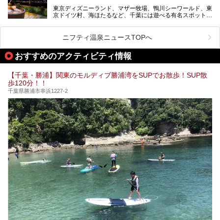
東京ディズニーランド、マザー牧場、鴨川シーワールド、東
今回は人気のこの施設の中でも、特におススメしたい3つの
京ドイツ村、海ほたるなど、千葉には遊べる有名スポットが
ポイントについて厳選してお届けします。読めばきっと、行
たくさん。そんな千葉県は温泉・スパもすごいんです！千葉
きたくなること間違いなし！
県で生まれ、千葉県で育ち、つい最近まで千葉在住だった私
がお勧めする、一度は入るべき千葉の温泉・スパ34選をま
ニフティ温泉ニュースTOPへ
とめました。
おすすめのアクティビティ情報
【千葉・勝浦】関東のモルディブ勝浦湾をSUPでお散歩！SUP散
歩120分！！
千葉県勝浦市串浜1227-2