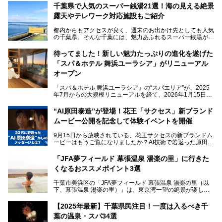
千葉県で人気のスーパー銭湯21選！海の見える絶景
露天やテレワーク対応施設もご紹介
都内からもアクセスが良く、週末のお出かけ先としても人気
の千葉県。そんな千葉には、魅力あふれるスーパー銭湯がた
くさんあります。
待ってました！新しい魅力たっぷりの進化を遂げた
「サウナでしっかりととのいたい」「海が見える絶景で非日
「スパ＆ホテル 舞浜ユーラシア」がリニューアル
常を味わいたい」「子連れでも気兼ねなく1日過ごした
い」。
オープン
そんな多様なニーズに応える施設が揃っているため、その日
「スパ＆ホテル 舞浜ユーラシア」の“スパエリア”が、2025
の目的に合った施設がきっと見つかるはずです。
年7月からの大規模リニューアルを経て、2026年1月15日
（木）に再オープン！
さらに最近では、24時間営業で深夜まで滞在できる施設
“AI原田泰造”が登場！花王「サクセス」新ブランド
や、テレワーク・コワーキングスペースを備えた仕事もでき
新設エリアや生まれ変わった浴場・サウナの魅力を、人気キ
るスパも増えており、ただの入浴施設にとどまらない進化を
ムービー公開を記念して体験イベントを開催
ャラクター「ユーラシわん」と一緒にご紹介します。必見の
遂げています。
マル秘情報がたっぷり。ぜひチェックしてみてください！
9月15日から放映されている、花王サクセスの新ブランドム
───
本記事では、人気スーパー銭湯から絶景施設、コワーキング
ービーはもうご覧になりましたか？AI技術で若返った原田泰
提供元：SPA＆HOTEL舞浜ユーラシア【PR】
スペースや休憩スペースが充実した施設、子連れファミリー
造さんが登場して、“前を向くチカラに”というメッセージを
この記事はSPA＆HOTEL舞浜ユーラシアのPRレポート記事
向けの施設など、目的に合わせたおすすめの施設を紹介しま
伝えるムービーです。公開を記念して、スパメッツァおおた
です。
「JFA夢フィールド 幕張温泉 湯楽の里」に行きた
す。
か竜泉寺の湯にて体験イベントを開催。花王サクセスの製品
くなるおススメポイント3選
が無料で試せるチャンスです！
千葉県でスーパー銭湯選びに困った際は、ぜひ参考にしてく
───
ださい。
千葉市美浜区の「JFA夢フィールド 幕張温泉 湯楽の里（以
提供元：花王株式会社【PR】
下、幕張温泉 湯楽の里）」は、東京湾一望の絶景が楽しめ
この記事は花王株式会社商品のPRレポート記事です。
る日帰り温泉です。
設備も天然温泉の露天風呂、サウナ、岩盤浴のほか、高濃度
【2025年最新】千葉県民注目！一度は入るべき千
炭酸泉、海の見えるお休み処や食事処、展望抜群の屋上ま
葉の温泉・スパ34選
で、年代を問わずたっぷり楽しめます。