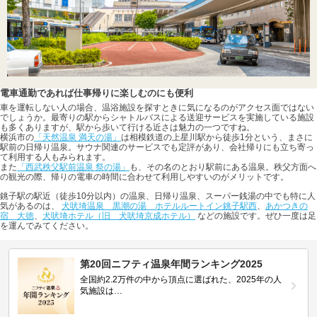
電車通勤であれば仕事帰りに楽しむのにも便利
車を運転しない人の場合、温浴施設を探すときに気になるのがアクセス面ではない
でしょうか。最寄りの駅からシャトルバスによる送迎サービスを実施している施設
も多くありますが、駅から歩いて行ける近さは魅力の一つですね。
横浜市の
「天然温泉 満天の湯」
は相模鉄道の上星川駅から徒歩1分という、まさに
駅前の日帰り温泉。サウナ関連のサービスでも定評があり、会社帰りにも立ち寄っ
て利用する人もみられます。
また
「西武秩父駅前温泉 祭の湯」
も、その名のとおり駅前にある温泉。秩父方面へ
の観光の際、帰りの電車の時間に合わせて利用しやすいのがメリットです。
銚子駅の駅近（徒歩10分以内）の温泉、日帰り温泉、スーパー銭湯の中でも特に人
気があるのは、
犬吠埼温泉 黒潮の湯 ホテルルートイン銚子駅西
、
あかつきの
宿 大徳
、
犬吠埼ホテル（旧 犬吠埼京成ホテル）
などの施設です。ぜひ一度は足
を運んでみてください。
第20回ニフティ温泉年間ランキング2025
全国約2.2万件の中から頂点に選ばれた、2025年の人
気施設は…