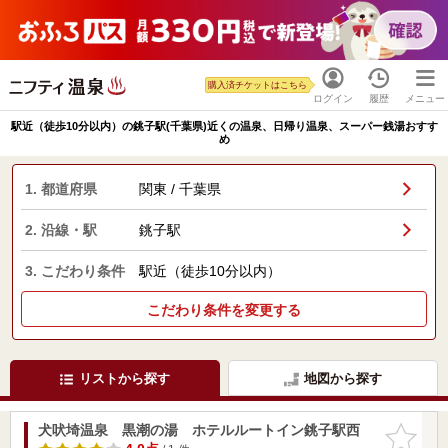
購入済チケットはこちら
ログイン
履歴
メニュー
駅近（徒歩10分以内）の銚子駅(千葉県)近くの温泉、日帰り温泉、スーパー銭湯おすす
め
1. 都道府県
関東 / 千葉県
2. 沿線・駅
銚子駅
3. こだわり条件
駅近（徒歩10分以内）
こだわり条件を変更する
リストから探す
地図から探す
犬吠埼温泉 黒潮の湯 ホテルルートイン銚子駅西
お気に入
りに追加