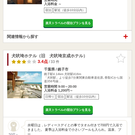
入浴料金 ～
宿泊
駅近（徒歩10分以内）
楽天トラベルの宿泊プランを見る
関連情報から探す
犬吠埼ホテル（旧 犬吠埼京成ホテル）
お気に入
りに追加
3.4点
/ 33 件
千葉県 / 銚子市
銚子駅4.14km
犬吠駅416m
「犬吠駅」より徒歩7分東関東自動車道佐原､香取ICから国
道356号線…
営業時間 9:00～20:00
入浴料金 1,200円～
日帰り
宿泊
駅近（徒歩10分以内）
楽天トラベルの宿泊プランを見る
水曜日は，レディースデイとの事でタオル付きで700円で入浴で
きました。 夏季は入浴料金で小さいプールも入られ。温泉、プ
ー…
50代～