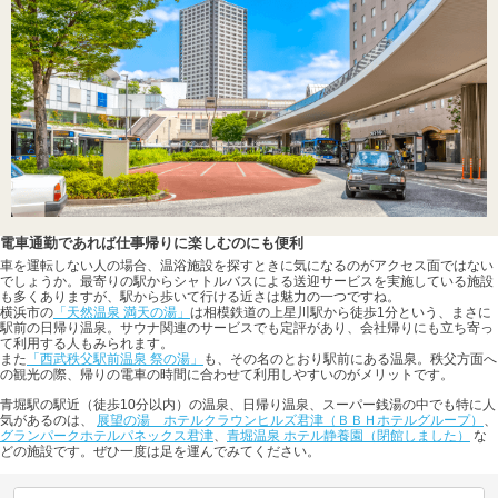
電車通勤であれば仕事帰りに楽しむのにも便利
車を運転しない人の場合、温浴施設を探すときに気になるのがアクセス面ではない
でしょうか。最寄りの駅からシャトルバスによる送迎サービスを実施している施設
も多くありますが、駅から歩いて行ける近さは魅力の一つですね。
横浜市の
「天然温泉 満天の湯」
は相模鉄道の上星川駅から徒歩1分という、まさに
駅前の日帰り温泉。サウナ関連のサービスでも定評があり、会社帰りにも立ち寄っ
て利用する人もみられます。
また
「西武秩父駅前温泉 祭の湯」
も、その名のとおり駅前にある温泉。秩父方面へ
の観光の際、帰りの電車の時間に合わせて利用しやすいのがメリットです。
青堀駅の駅近（徒歩10分以内）の温泉、日帰り温泉、スーパー銭湯の中でも特に人
気があるのは、
展望の湯 ホテルクラウンヒルズ君津（ＢＢＨホテルグループ）
、
グランパークホテルパネックス君津
、
青堀温泉 ホテル静養園（閉館しました）
な
どの施設です。ぜひ一度は足を運んでみてください。