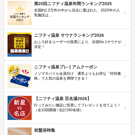
第20回ニフティ温泉年間ランキング2025
全国約2.2万件の中から頂点に選ばれた、2025年の人
気施設は…
ニフティ温泉 サウナランキング2026
おふろ好きユーザーの投票により、全国No.1サウナが
決定！
ニフティ温泉プレミアムクーポン
ノジマモバイル会員向け 通常よりもお得な「特別価
格」で人気の温泉を満喫できる！
【ニフティ温泉 百名湯2026】
行ってみたい施設に投票してプレゼントを当てよう！
（全10回開催 / 合計260名様）
岩盤浴特集