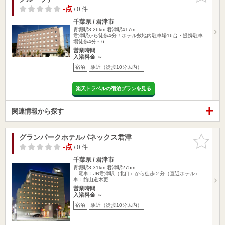
-点
/ 0 件
千葉県 / 君津市
青堀駅3.26km
君津駅417m
君津駅から徒歩4分！ホテル敷地内駐車場16台・提携駐車
場徒歩4分～6…
営業時間
入浴料金 ～
宿泊
駅近（徒歩10分以内）
楽天トラベルの宿泊プランを見る
関連情報から探す
グランパークホテルパネックス君津
お気に入
りに追加
-点
/ 0 件
千葉県 / 君津市
青堀駅3.31km
君津駅275m
電車：JR君津駅（北口）から徒歩２分（直近ホテル）
車：館山道木更…
営業時間
入浴料金 ～
宿泊
駅近（徒歩10分以内）