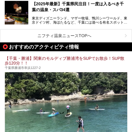
設備も天然温泉の露天風呂、サウナ、岩盤浴のほか、高濃度
【2025年最新】千葉県民注目！一度は入るべき千
炭酸泉、海の見えるお休み処や食事処、展望抜群の屋上ま
葉の温泉・スパ34選
で、年代を問わずたっぷり楽しめます。
東京ディズニーランド、マザー牧場、鴨川シーワールド、東
今回は人気のこの施設の中でも、特におススメしたい3つの
京ドイツ村、海ほたるなど、千葉には遊べる有名スポットが
ポイントについて厳選してお届けします。読めばきっと、行
たくさん。そんな千葉県は温泉・スパもすごいんです！千葉
きたくなること間違いなし！
県で生まれ、千葉県で育ち、つい最近まで千葉在住だった私
がお勧めする、一度は入るべき千葉の温泉・スパ34選をま
ニフティ温泉ニュースTOPへ
とめました。
おすすめのアクティビティ情報
【千葉・勝浦】関東のモルディブ勝浦湾をSUPでお散歩！SUP散
歩120分！！
千葉県勝浦市串浜1227-2