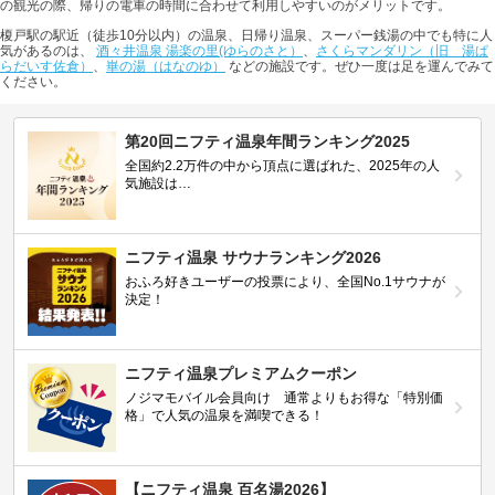
の観光の際、帰りの電車の時間に合わせて利用しやすいのがメリットです。
榎戸駅の駅近（徒歩10分以内）の温泉、日帰り温泉、スーパー銭湯の中でも特に人
気があるのは、
酒々井温泉 湯楽の里(ゆらのさと）
、
さくらマンダリン（旧 湯ぱ
らだいす佐倉）
、
崋の湯（はなのゆ）
などの施設です。ぜひ一度は足を運んでみて
ください。
第20回ニフティ温泉年間ランキング2025
全国約2.2万件の中から頂点に選ばれた、2025年の人
気施設は…
ニフティ温泉 サウナランキング2026
おふろ好きユーザーの投票により、全国No.1サウナが
決定！
ニフティ温泉プレミアムクーポン
ノジマモバイル会員向け 通常よりもお得な「特別価
格」で人気の温泉を満喫できる！
【ニフティ温泉 百名湯2026】