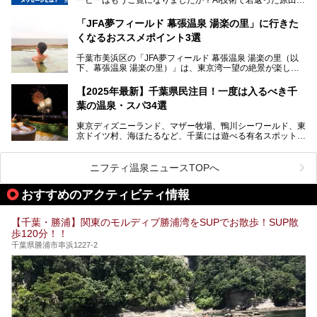
提供元：SPA＆HOTEL舞浜ユーラシア【PR】
スペースや休憩スペースが充実した施設、子連れファミリー
造さんが登場して、“前を向くチカラに”というメッセージを
この記事はSPA＆HOTEL舞浜ユーラシアのPRレポート記事
向けの施設など、目的に合わせたおすすめの施設を紹介しま
伝えるムービーです。公開を記念して、スパメッツァおおた
です。
「JFA夢フィールド 幕張温泉 湯楽の里」に行きた
す。
か竜泉寺の湯にて体験イベントを開催。花王サクセスの製品
くなるおススメポイント3選
が無料で試せるチャンスです！
千葉県でスーパー銭湯選びに困った際は、ぜひ参考にしてく
───
ださい。
千葉市美浜区の「JFA夢フィールド 幕張温泉 湯楽の里（以
提供元：花王株式会社【PR】
下、幕張温泉 湯楽の里）」は、東京湾一望の絶景が楽しめ
この記事は花王株式会社商品のPRレポート記事です。
る日帰り温泉です。
設備も天然温泉の露天風呂、サウナ、岩盤浴のほか、高濃度
【2025年最新】千葉県民注目！一度は入るべき千
炭酸泉、海の見えるお休み処や食事処、展望抜群の屋上ま
葉の温泉・スパ34選
で、年代を問わずたっぷり楽しめます。
東京ディズニーランド、マザー牧場、鴨川シーワールド、東
今回は人気のこの施設の中でも、特におススメしたい3つの
京ドイツ村、海ほたるなど、千葉には遊べる有名スポットが
ポイントについて厳選してお届けします。読めばきっと、行
たくさん。そんな千葉県は温泉・スパもすごいんです！千葉
きたくなること間違いなし！
県で生まれ、千葉県で育ち、つい最近まで千葉在住だった私
がお勧めする、一度は入るべき千葉の温泉・スパ34選をま
ニフティ温泉ニュースTOPへ
とめました。
おすすめのアクティビティ情報
【千葉・勝浦】関東のモルディブ勝浦湾をSUPでお散歩！SUP散
歩120分！！
千葉県勝浦市串浜1227-2