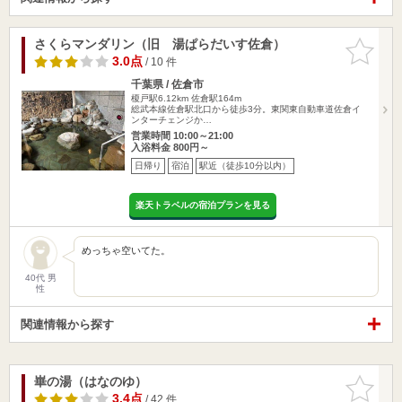
さくらマンダリン（旧 湯ぱらだいす佐倉）
お気に入
りに追加
3.0点
/ 10 件
千葉県 / 佐倉市
榎戸駅6.12km
佐倉駅164m
総武本線佐倉駅北口から徒歩3分。東関東自動車道佐倉イ
ンターチェンジか…
営業時間 10:00～21:00
入浴料金 800円～
日帰り
宿泊
駅近（徒歩10分以内）
楽天トラベルの宿泊プランを見る
めっちゃ空いてた。
40代 男
性
関連情報から探す
崋の湯（はなのゆ）
お気に入
りに追加
3.4点
/ 42 件