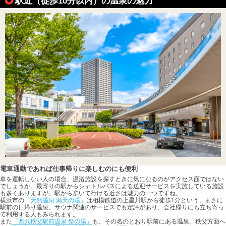
駅近（徒歩10分以内）の温泉の魅力
電車通勤であれば仕事帰りに楽しむのにも便利
車を運転しない人の場合、温浴施設を探すときに気になるのがアクセス面ではない
でしょうか。最寄りの駅からシャトルバスによる送迎サービスを実施している施設
も多くありますが、駅から歩いて行ける近さは魅力の一つですね。
横浜市の
「天然温泉 満天の湯」
は相模鉄道の上星川駅から徒歩1分という、まさに
駅前の日帰り温泉。サウナ関連のサービスでも定評があり、会社帰りにも立ち寄っ
て利用する人もみられます。
また
「西武秩父駅前温泉 祭の湯」
も、その名のとおり駅前にある温泉。秩父方面へ