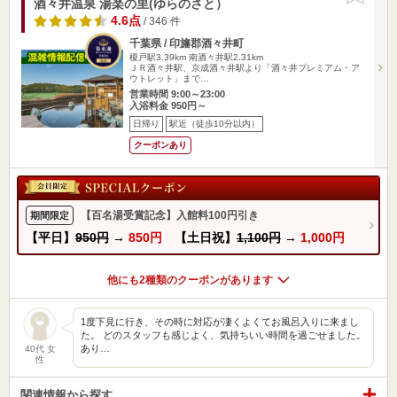
酒々井温泉 湯楽の里(ゆらのさと）
4.6点
/ 346 件
千葉県 / 印旛郡酒々井町
榎戸駅3.39km
南酒々井駅2.31km
ＪＲ酒々井駅、京成酒々井駅より「酒々井プレミアム・ア
ウトレット」まで…
営業時間 9:00～23:00
入浴料金 950円～
日帰り
駅近（徒歩10分以内）
クーポンあり
【百名湯受賞記念】入館料100円引き
期間限定
【平日】
950円
→
850円
【土日祝】
1,100円
→
1,000円
他にも2種類のクーポンがあります
1度下見に行き、その時に対応が凄くよくてお風呂入りに来まし
た。 どのスタッフも感じよく、気持ちいい時間を過ごせました。
あり…
40代 女
性
関連情報から探す