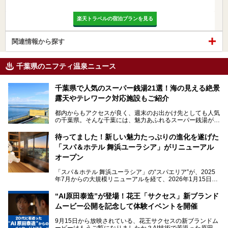
楽天トラベルの宿泊プランを見る
関連情報から探す
千葉県のニフティ温泉ニュース
千葉県で人気のスーパー銭湯21選！海の見える絶景
露天やテレワーク対応施設もご紹介
都内からもアクセスが良く、週末のお出かけ先としても人気
の千葉県。そんな千葉には、魅力あふれるスーパー銭湯がた
くさんあります。
待ってました！新しい魅力たっぷりの進化を遂げた
「サウナでしっかりととのいたい」「海が見える絶景で非日
「スパ＆ホテル 舞浜ユーラシア」がリニューアル
常を味わいたい」「子連れでも気兼ねなく1日過ごした
い」。
オープン
そんな多様なニーズに応える施設が揃っているため、その日
「スパ＆ホテル 舞浜ユーラシア」の“スパエリア”が、2025
の目的に合った施設がきっと見つかるはずです。
年7月からの大規模リニューアルを経て、2026年1月15日
（木）に再オープン！
さらに最近では、24時間営業で深夜まで滞在できる施設
“AI原田泰造”が登場！花王「サクセス」新ブランド
や、テレワーク・コワーキングスペースを備えた仕事もでき
新設エリアや生まれ変わった浴場・サウナの魅力を、人気キ
るスパも増えており、ただの入浴施設にとどまらない進化を
ムービー公開を記念して体験イベントを開催
ャラクター「ユーラシわん」と一緒にご紹介します。必見の
遂げています。
マル秘情報がたっぷり。ぜひチェックしてみてください！
9月15日から放映されている、花王サクセスの新ブランドム
───
本記事では、人気スーパー銭湯から絶景施設、コワーキング
ービーはもうご覧になりましたか？AI技術で若返った原田泰