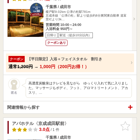
千葉県 / 成田市
榎戸駅9.02km
公津の杜駅781m
京成本線「公津の杜」駅より徒歩約8分東関東自動車 道富
里ICより3k…
営業時間 10:00～24:00
入浴料金 950円～
日帰り
駅近（徒歩10分以内）
クーポンあり
【平日限定】入浴＋フェイスタオル 割引き
クーポン
通常
1,200円
→
1,000円（200円お得！）
高濃度炭酸泉はテレビを見ながら ゆっくり入れて気に入りまし
た。マッサージもボディ、フット、アロマトリートメント、アカ
スリ、…
匿名
関連情報から探す
アパホテル〈京成成田駅前〉
お気に入
りに追加
3.0点
/ 1 件
千葉県 / 成田市