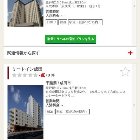
榎戸駅10.63km
成田駅270m
京成本線「京成成田」駅東口 徒歩1分
営業時間
入浴料金 ～
日帰り
宿泊
駅近（徒歩10分以内）
楽天トラベルの宿泊プランを見る
関連情報から探す
ミートイン成田
お気に入
りに追加
-点
/ 0 件
千葉県 / 成田市
榎戸駅10.73km
成田駅346m
京成成田駅東口より徒歩2分。（改札口を出て右前のエス
カレーターを下り…
営業時間
入浴料金 ～
宿泊
駅近（徒歩10分以内）