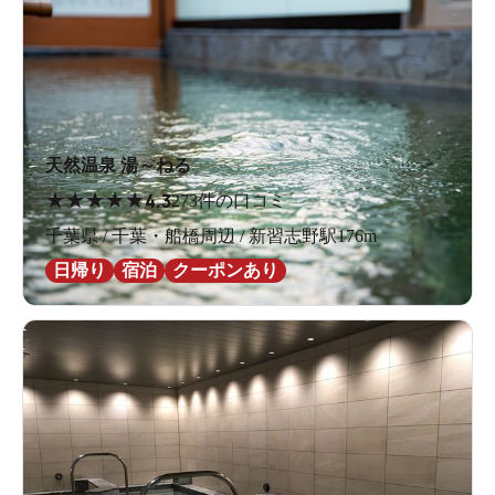
天然温泉 湯～ねる
★
★
★
★
★
4.3
273件の口コミ
千葉県 / 千葉・船橋周辺 / 新習志野駅176m
日帰り
宿泊
クーポンあり