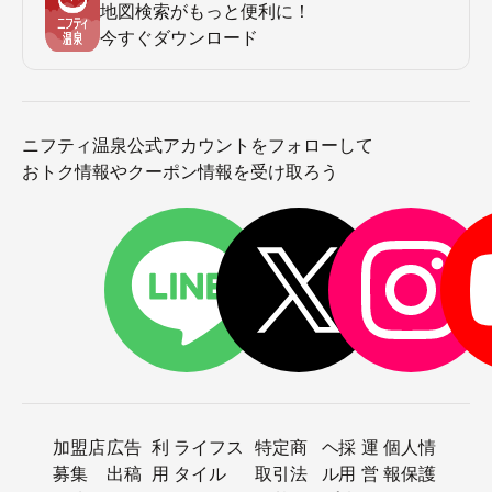
地図検索がもっと便利に！
今すぐダウンロード
ニフティ温泉公式アカウントをフォローして
おトク情報やクーポン情報を受け取ろう
加盟店
広告
利
ライフス
特定商
ヘ
採
運
個人情
募集
出稿
用
タイル
取引法
ル
用
営
報保護