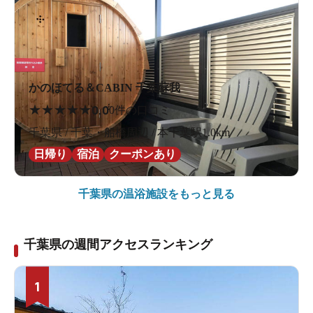
かのほてる＆CABIN 千葉蘇我
★
★
★
★
★
0.0
0件の口コミ
千葉県 / 千葉・船橋周辺 / 本千葉駅1.0km
日帰り
宿泊
クーポンあり
千葉県の
温浴施設をもっと見る
千葉県の週間アクセスランキング
1