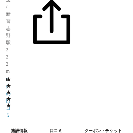
/
新
習
志
野
駅
2
2
2
m
★
0
0
★
件
★
の
★
口
★
コ
ミ
施設情報
口コミ
クーポン・チケット