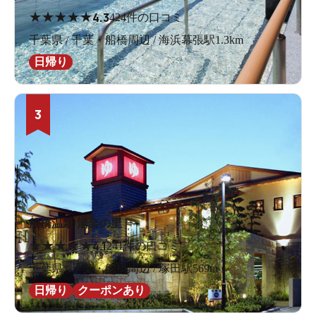
★
★
★
★
★
4.3
424件の口コミ
千葉県 / 千葉・船橋周辺 / 海浜幕張駅1.3km
日帰り
3
船橋温泉 湯楽の里
★
★
★
★
★
4.1
241件の口コミ
千葉県 / 千葉・船橋周辺 / 塚田駅569m
日帰り
クーポンあり