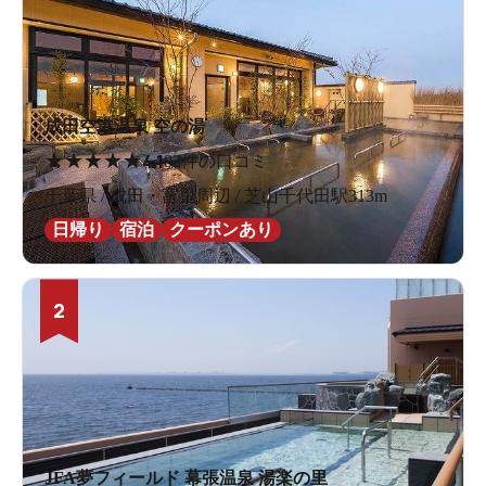
成田空港温泉 空の湯
★
★
★
★
★
4.1
82件の口コミ
千葉県 / 成田・富里周辺 / 芝山千代田駅313m
日帰り
宿泊
クーポンあり
2
JFA夢フィールド 幕張温泉 湯楽の里