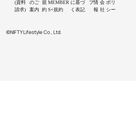
(資料
のご
規
MEMBER
に基づ
プ
情
会
ポリ
請求)
案内
約
S+規約
く表記
報
社
シー
©NIFTY Lifestyle Co., Ltd.