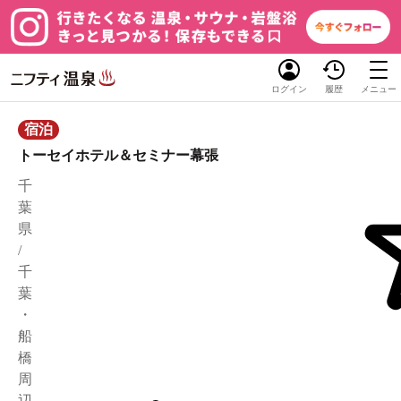
ログイン
履歴
メニュー
宿泊
トーセイホテル＆セミナー幕張
千
葉
県
/
千
葉
・
船
橋
周
辺