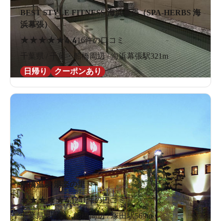
BEST STYLE FITNESS 海浜幕張（SPA-HERBS 海
浜幕張）
★
★
★
★
★
4.4
16件の口コミ
千葉県 / 千葉・船橋周辺 / 海浜幕張駅321m
日帰り
クーポンあり
船橋温泉 湯楽の里
★
★
★
★
★
4.1
241件の口コミ
千葉県 / 千葉・船橋周辺 / 塚田駅569m