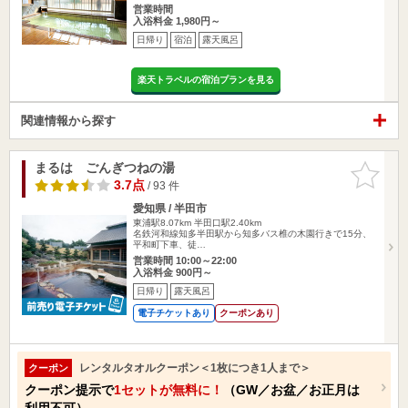
営業時間
入浴料金 1,980円～
日帰り
宿泊
露天風呂
楽天トラベルの宿泊プランを見る
関連情報から探す
まるは ごんぎつねの湯
お気に入
りに追加
3.7点
/ 93 件
愛知県 / 半田市
東浦駅8.07km
半田口駅2.40km
名鉄河和線知多半田駅から知多バス椎の木園行きで15分、
平和町下車、徒…
営業時間 10:00～22:00
入浴料金 900円～
日帰り
露天風呂
電子チケットあり
クーポンあり
レンタルタオルクーポン＜1枚につき1人まで＞
クーポン
クーポン提示で
1セットが無料に！
（GW／お盆／お正月は
利用不可）