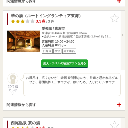
関連情報から探す
華の湯（ルートイングランティア東海）
お気に入
りに追加
3.3点
/ 3 件
愛知県 / 東海市
東浦駅10.46km
新日鉄前駅1.05km
■徒歩ルート 新日鉄前駅 / 名鉄常滑線 (1.6km) 約 21…
営業時間 10:00～24:30
入浴料金 800円～
日帰り
宿泊
露天風呂
楽天トラベルの宿泊プランを見る
お風呂は、広くないが、綺麗 時間帯なのか、常連と思われるグル
ープが、雰囲気怖く。サウナが、狭いため、入りにくい サウナ…
20代 指
定しな
い
関連情報から探す
西尾温泉 茶の湯
お気に入
りに追加