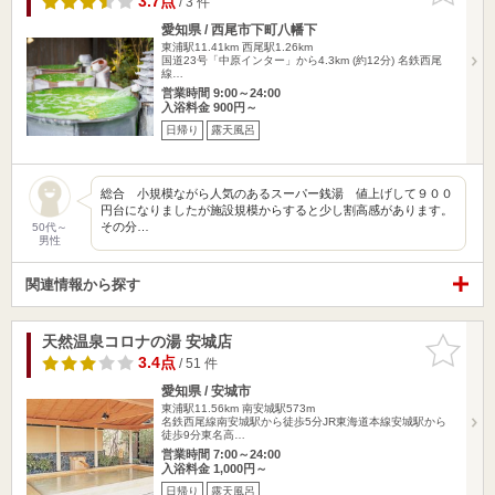
3.7点
/ 3 件
愛知県 / 西尾市下町八幡下
東浦駅11.41km
西尾駅1.26km
国道23号「中原インター」から4.3km (約12分) 名鉄西尾
線…
営業時間 9:00～24:00
入浴料金 900円～
日帰り
露天風呂
総合 小規模ながら人気のあるスーパー銭湯 値上げして９００
円台になりましたが施設規模からすると少し割高感があります。
その分…
50代～
男性
関連情報から探す
天然温泉コロナの湯 安城店
お気に入
りに追加
3.4点
/ 51 件
愛知県 / 安城市
東浦駅11.56km
南安城駅573m
名鉄西尾線南安城駅から徒歩5分JR東海道本線安城駅から
徒歩9分東名高…
営業時間 7:00～24:00
入浴料金 1,000円～
日帰り
露天風呂