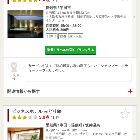
愛知県 / 半田市
東浦駅7.18km
知多半田駅272m
・名鉄名古屋河和線 知多半田駅より徒歩3分 ・半田中央
インターから…
営業時間 15:00～23:00
入浴料金 800円～
日帰り
宿泊
露天風呂
楽天トラベルの宿泊プランを見る
サービスがよくて眺め最高お湯の温度もいい！シャンプー、ボデ
ィーソープもいい匂い。
30代 男
性
関連情報から探す
ビジネスホテル みどり館
お気に入
りに追加
3.0点
/ 1 件
愛知県 / 半田市瑞穂町 / 坂井温泉
東浦駅7.70km
半田駅1.53km
・JR「半田駅」から車で約5分 ・名鉄線「知多半田駅」か
ら車で約7…