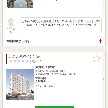
お風呂の泉質は天然温泉だけあって良いと思います。 元々肌が弱
くて温泉に入ると肌の調子が良いような。 ただサウナは狭くて…
40代 女
性
関連情報から探す
ホテル東洋イン刈谷
お気に入
りに追加
-点
/ 0 件
愛知県 / 刈谷市
東浦駅5.65km
刈谷駅238m
ＪＲ又は名鉄 刈谷駅南口より徒歩１分
営業時間
入浴料金 ～
宿泊
露天風呂