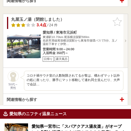
関連情報から探す
丸屋玉ノ湯（閉館しました）
お気に入
りに追加
3.4点
/ 24 件
愛知県 / 東海市元浜町
東浦駅10.70km
尾張横須賀駅589m
名鉄常滑線尾張横須賀駅から東海市循環バスで5分、玉ノ
湯前下車すぐ伊勢…
営業時間 9:00～24:00
入浴料金 350円～
日帰り
露天風呂
コロナ禍サウナ室の人数制限されてるが客は、構わずマット以外
の処に座ったり、勝手にマット移動して連れ同士並んだり、大声
で会話…
50代～
男性
関連情報から探す
愛知県のニフティ温泉ニュース
愛知県一宮市に「スパアクアス湯友楽」がオープ