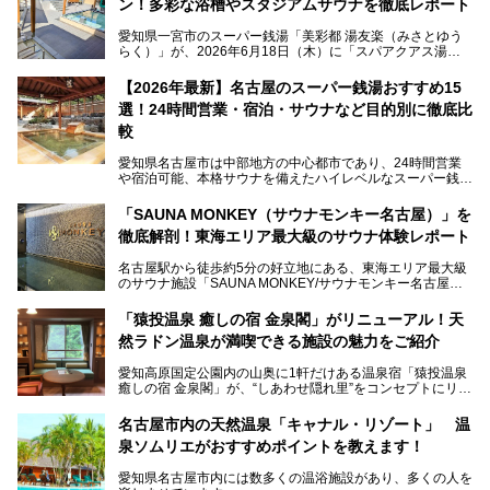
ン！多彩な浴槽やスタジアムサウナを徹底レポート
愛知県一宮市のスーパー銭湯「美彩都 湯友楽（みさとゆう
らく）」が、2026年6月18日（木）に「スパアクアス湯友
楽」としてリニューアルオープン！
【2026年最新】名古屋のスーパー銭湯おすすめ15
この地で30年にわたり愛され続けてきた施設だからこそ、
選！24時間営業・宿泊・サウナなど目的別に徹底比
地元住民をはじめオープンを待ちわびている人も多いのでは
ないでしょうか。
較
老朽化した設備の補修を機に、2年前からじっくり構想を練
ってきたというだけあって、館内の充実度は想像以上。
愛知県名古屋市は中部地方の中心都市であり、24時間営業
以前の4倍に拡張したという露天エリアや10の浴槽、40人収
や宿泊可能、本格サウナを備えたハイレベルなスーパー銭湯
容の巨大なスタジアムサウナに、岩盤浴やリラクゼーション
が密集する激戦区です。
までまるごと楽しめる施設に生まれ変わりました。
「SAUNA MONKEY（サウナモンキー名古屋）」を
そのため、「日々の仕事の疲れを心身ともにリセットした
今回は、全面リニューアルして新しくなった「スパアクアス
徹底解剖！東海エリア最大級のサウナ体験レポート
い」「休日に時間を忘れて1日中ダラダラ過ごしたい」「コ
湯友楽」に一足早くお邪魔して取材してきました！
スパ良く非日常の極上体験を味わいたい」人向けの施設が多
名古屋駅から徒歩約5分の好立地にある、東海エリア最大級
くある点が魅力です！
のサウナ施設「SAUNA MONKEY/サウナモンキー名古屋」
をご存じですか？
今回は、名古屋市でおすすめのスーパー銭湯を紹介します。
「名古屋駅周辺ってサウナが少ないよね」という声をよく耳
お好みの温泉施設を見つけて楽しんでくださいね。
「猿投温泉 癒しの宿 金泉閣」がリニューアル！天
にするだけあり、アクセスの良さにも胸が高鳴ります。
然ラドン温泉が満喫できる施設の魅力をご紹介
今回は普段は男性専用となっているパブリックサウナが、女
性専用で公開される『レディースデー』が開催されたので、
愛知高原国定公園内の山奥に1軒だけある温泉宿「猿投温泉
さっそく取材してきました！
癒しの宿 金泉閣」が、“しあわせ隠れ里”をコンセプトにリニ
ューアルオープンします。
名古屋市内の天然温泉「キャナル・リゾート」 温
天然ラドン温泉が堪能できるお風呂や、新設・改装された客
泉ソムリエがおすすめポイントを教えます！
室、地元の食材と温泉水で作られたお料理……。
新しくなった「猿投温泉 癒しの宿 金泉閣」の魅力を丸ごと
愛知県名古屋市内には数多くの温浴施設があり、多くの人を
ご紹介します。