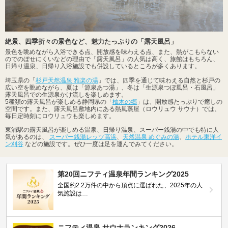
絶景、四季折々の景色など、魅力たっぷりの「露天風呂」
景色を眺めながら入浴できる点、開放感を味わえる点、また、熱がこもらない
のでのぼせにくいなどの理由で「露天風呂」の人気は高く、旅館はもちろん、
日帰り温泉、日帰り入浴施設でも併設しているところが多くあります。
埼玉県の「
杉戸天然温泉 雅楽の湯
」では、四季を通じて味わえる自然と杉戸の
広い空を眺めながら、夏は「源泉あつ湯」、冬は「生源泉つぼ風呂・石風呂」
露天風呂での生源泉かけ流しを楽しめます。
5種類の露天風呂が楽しめる静岡県の「
柚木の郷
」は、開放感たっぷりで癒しの
空間です。また、露天風呂敷地内にある熱風蒸屋（ロウリュウ サウナ）では、
毎日定時刻にロウリュウも楽しめます。
東浦駅の露天風呂が楽しめる温泉、日帰り温泉、スーパー銭湯の中でも特に人
気があるのは、
スーパー銭湯レッツ高浜
、
天然温泉 めぐみの湯
、
ホテル東洋イ
ン刈谷
などの施設です。ぜひ一度は足を運んでみてください。
第20回ニフティ温泉年間ランキング2025
全国約2.2万件の中から頂点に選ばれた、2025年の人
気施設は…
ニフティ温泉 サウナランキング2026