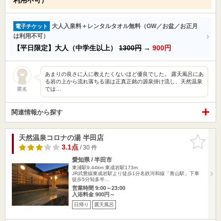
大人入泉料＋レンタルタオル無料（GW／お盆／お正月
電子チケット
は利用不可）
【平日限定】大人（中学生以上）
1300円
→
900円
あまりの良さに人に教えたくないほど優良でした。 露天風呂にあ
る岩の上から流れ落ちる湯は正真正銘の源泉掛け流し、天然温泉
では…
匿名
関連情報から探す
天然温泉コロナの湯 半田店
お気に入
りに追加
3.1点
/ 30 件
愛知県 / 半田市
東浦駅9.44km
東成岩駅173m
JR武豊線東成岩駅より徒歩1分名鉄河和線「青山駅」下車
徒歩5分知多半…
営業時間 9:00～23:00
入浴料金 900円～
日帰り
露天風呂