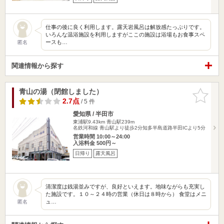
仕事の後に良く利用します。露天岩風呂は解放感たっぷりです。
いろんな温浴施設を利用しますがここの施設は浴場もお食事スペ
ースも…
匿名
関連情報から探す
青山の湯（閉館しました）
お気に入
りに追加
2.7点
/ 5 件
愛知県 / 半田市
東浦駅9.43km
青山駅239m
名鉄河和線 青山駅より徒歩2分知多半島道路半田ICより5分
営業時間 10:00～24:00
入浴料金 500円～
日帰り
露天風呂
清潔度は銭湯並みですが、良好といえます。地味ながらも充実し
た施設です。１０～２４時の営業（休日は８時から） 食堂はメニ
ュ…
匿名