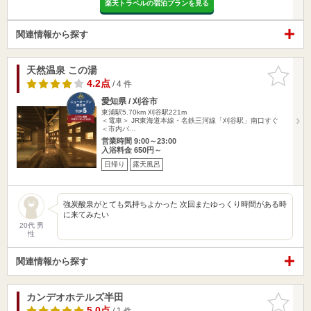
楽天トラベルの宿泊プランを見る
関連情報から探す
天然温泉 この湯
お気に入
りに追加
4.2点
/ 4 件
愛知県 / 刈谷市
東浦駅5.70km
刈谷駅221m
＜電車＞ JR東海道本線・名鉄三河線「刈谷駅」南口すぐ
＜市内バ…
営業時間 9:00～23:00
入浴料金 650円～
日帰り
露天風呂
強炭酸泉がとても気持ちよかった 次回またゆっくり時間がある時
に来てみたい
20代 男
性
関連情報から探す
カンデオホテルズ半田
お気に入
りに追加
5.0点
/ 1 件