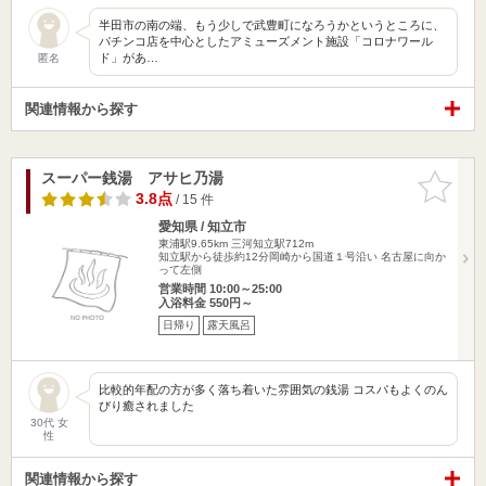
半田市の南の端、もう少しで武豊町になろうかというところに、
パチンコ店を中心としたアミューズメント施設「コロナワール
ド」があ…
匿名
関連情報から探す
スーパー銭湯 アサヒ乃湯
お気に入
りに追加
3.8点
/ 15 件
愛知県 / 知立市
東浦駅9.65km
三河知立駅712m
知立駅から徒歩約12分岡崎から国道１号沿い 名古屋に向か
って左側
営業時間 10:00～25:00
入浴料金 550円～
日帰り
露天風呂
比較的年配の方が多く落ち着いた雰囲気の銭湯 コスパもよくのん
びり癒されました
30代 女
性
関連情報から探す