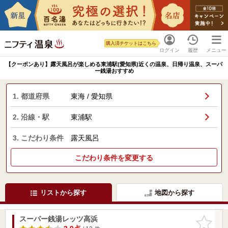
購入済チケットはこちら
ログイン
履歴
メニュー
【クーポンあり】露天風呂が楽しめる東浦駅(愛知県)近くの温泉、日帰り温泉、スーパ
ー銭湯おすすめ
1. 都道府県
東海 / 愛知県
2. 沿線・駅
東浦駅
3. こだわり条件
露天風呂
こだわり条件を変更する
リストから探す
地図から探す
スーパー銭湯レッツ高浜
お気に入
りに追加