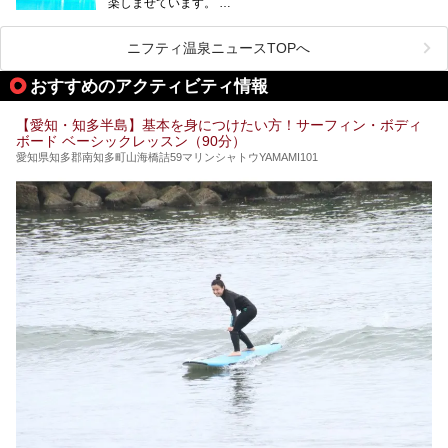
楽しませています。
その中でも今回は「キャナル・リゾート」について、温泉ソ
ムリエの目線で紹介していきます！
ニフティ温泉ニュースTOPへ
名古屋市内にはスーパー銭湯や日帰り温泉が多く、「どこに
行こうかな？」と悩んでしまう方も多いと思います。
おすすめのアクティビティ情報
ぜひこの記事を参考にして「キャナル・リゾート」に出かけ
てみるのはいかがでしょうか？
【愛知・知多半島】基本を身につけたい方！サーフィン・ボディ
ボード ベーシックレッスン（90分）
愛知県知多郡南知多町山海橋詰59マリンシャトウYAMAMI101