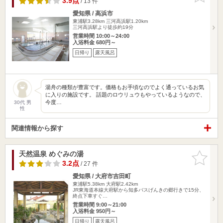
3.9点
/ 13 件
愛知県 / 高浜市
東浦駅3.28km
三河高浜駅1.20km
三河高浜駅より徒歩約19分
営業時間 10:00～24:00
入浴料金 680円～
日帰り
露天風呂
湯舟の種類が豊富です。価格もお手頃なのでよく通っているお気
に入りの施設です。 話題のロウリュウもやっているようなので、
今度…
30代 男
性
関連情報から探す
天然温泉 めぐみの湯
お気に入
りに追加
3.2点
/ 27 件
愛知県 / 大府市吉田町
東浦駅5.38km
大府駅2.42km
JR東海道本線大府駅から知多バスげんきの郷行きで15分、
終点下車すぐ…
営業時間 9:00～21:00
入浴料金 950円～
日帰り
露天風呂