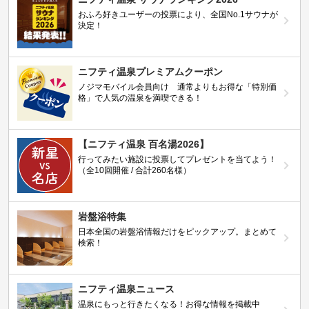
おふろ好きユーザーの投票により、全国No.1サウナが
決定！
ニフティ温泉プレミアムクーポン
ノジマモバイル会員向け 通常よりもお得な「特別価
格」で人気の温泉を満喫できる！
【ニフティ温泉 百名湯2026】
行ってみたい施設に投票してプレゼントを当てよう！
（全10回開催 / 合計260名様）
岩盤浴特集
日本全国の岩盤浴情報だけをピックアップ。まとめて
検索！
ニフティ温泉ニュース
温泉にもっと行きたくなる！お得な情報を掲載中