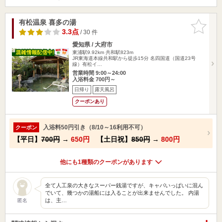
有松温泉 喜多の湯
お気に入
りに追加
3.3点
/ 30 件
愛知県 / 大府市
東浦駅9.92km
共和駅823m
JR東海道本線共和駅から徒歩15分 名四国道（国道23号
線）有松イ…
営業時間 9:00～24:00
入浴料金 700円～
日帰り
露天風呂
クーポンあり
入浴料50円引き（8/10～16利用不可）
クーポン
【平日】
700円
→
650円
【土日祝】
850円
→
800円
他にも1種類のクーポンがあります
全て人工泉の大きなスーパー銭湯ですが、キャパいっぱいに混ん
でいて、幾つかの湯船には入ることが出来ませんでした。 内湯
は、主…
匿名