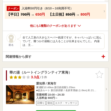
入浴料50円引き（8/10～16利用不可）
クーポン
【平日】
700円
→
650円
【土日祝】
850円
→
800円
他にも1種類のクーポンがあります
全て人工泉の大きなスーパー銭湯ですが、キャパいっぱいに混ん
でいて、幾つかの湯船には入ることが出来ませんでした。 内湯
は、主…
匿名
関連情報から探す
華の湯（ルートイングランティア東海）
お気に入
りに追加
3.3点
/ 3 件
愛知県 / 東海市
東浦駅10.46km
新日鉄前駅1.05km
■徒歩ルート 新日鉄前駅 / 名鉄常滑線 (1.6km) 約 21…
営業時間 10:00～24:30
入浴料金 800円～
日帰り
宿泊
エステ・マッサージ