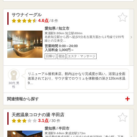
サウナイーグル
お気に入
りに追加
4.6点
/ 8 件
愛知県 / 知立市
東浦駅8.86km
知立駅484m
名鉄知立駅から西へ徒歩5分名古屋方面から1号線で155号
線との立体交…
営業時間 0:00～24:00
入浴料金 1,000円～
日帰り
宿泊
エステ・マッサージ
リニューアル後初来店。館内はかなり完成度が高い。浴室は全面
改装されており、サウナ室でロウリュを体験後の深さ120cm水温
9…
30代 男
性
関連情報から探す
天然温泉コロナの湯 半田店
お気に入
りに追加
3.1点
/ 30 件
愛知県 / 半田市
東浦駅9.44km
東成岩駅173m
JR武豊線東成岩駅より徒歩1分名鉄河和線「青山駅」下車