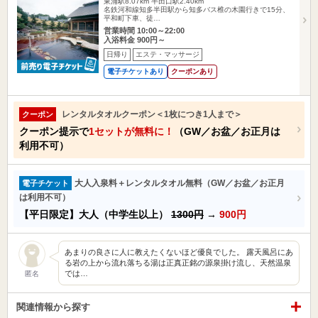
東浦駅8.07km
半田口駅2.40km
名鉄河和線知多半田駅から知多バス椎の木園行きで15分、
平和町下車、徒…
営業時間 10:00～22:00
入浴料金 900円～
日帰り
エステ・マッサージ
電子チケットあり
クーポンあり
レンタルタオルクーポン＜1枚につき1人まで＞
クーポン
クーポン提示で
1セットが無料に！
（GW／お盆／お正月は
利用不可）
大人入泉料＋レンタルタオル無料（GW／お盆／お正月
電子チケット
は利用不可）
【平日限定】大人（中学生以上）
1300円
→
900円
あまりの良さに人に教えたくないほど優良でした。 露天風呂にあ
る岩の上から流れ落ちる湯は正真正銘の源泉掛け流し、天然温泉
では…
匿名
関連情報から探す