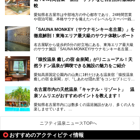
地元住民をはじめオープンを待ちわびている人も多いのでは
ないでしょうか。
較
老朽化した設備の補修を機に、2年前からじっくり構想を練
ってきたというだけあって、館内の充実度は想像以上。
愛知県名古屋市は中部地方の中心都市であり、24時間営業
以前の4倍に拡張したという露天エリアや10の浴槽、40人収
や宿泊可能、本格サウナを備えたハイレベルなスーパー銭湯
容の巨大なスタジアムサウナに、岩盤浴やリラクゼーション
が密集する激戦区です。
までまるごと楽しめる施設に生まれ変わりました。
「SAUNA MONKEY（サウナモンキー名古屋）」を
そのため、「日々の仕事の疲れを心身ともにリセットした
今回は、全面リニューアルして新しくなった「スパアクアス
徹底解剖！東海エリア最大級のサウナ体験レポート
い」「休日に時間を忘れて1日中ダラダラ過ごしたい」「コ
湯友楽」に一足早くお邪魔して取材してきました！
スパ良く非日常の極上体験を味わいたい」人向けの施設が多
名古屋駅から徒歩約5分の好立地にある、東海エリア最大級
くある点が魅力です！
のサウナ施設「SAUNA MONKEY/サウナモンキー名古屋」
をご存じですか？
今回は、名古屋市でおすすめのスーパー銭湯を紹介します。
「名古屋駅周辺ってサウナが少ないよね」という声をよく耳
お好みの温泉施設を見つけて楽しんでくださいね。
「猿投温泉 癒しの宿 金泉閣」がリニューアル！天
にするだけあり、アクセスの良さにも胸が高鳴ります。
然ラドン温泉が満喫できる施設の魅力をご紹介
今回は普段は男性専用となっているパブリックサウナが、女
性専用で公開される『レディースデー』が開催されたので、
愛知高原国定公園内の山奥に1軒だけある温泉宿「猿投温泉
さっそく取材してきました！
癒しの宿 金泉閣」が、“しあわせ隠れ里”をコンセプトにリニ
ューアルオープンします。
名古屋市内の天然温泉「キャナル・リゾート」 温
天然ラドン温泉が堪能できるお風呂や、新設・改装された客
泉ソムリエがおすすめポイントを教えます！
室、地元の食材と温泉水で作られたお料理……。
新しくなった「猿投温泉 癒しの宿 金泉閣」の魅力を丸ごと
愛知県名古屋市内には数多くの温浴施設があり、多くの人を
ご紹介します。
楽しませています。
その中でも今回は「キャナル・リゾート」について、温泉ソ
ムリエの目線で紹介していきます！
ニフティ温泉ニュースTOPへ
名古屋市内にはスーパー銭湯や日帰り温泉が多く、「どこに
行こうかな？」と悩んでしまう方も多いと思います。
おすすめのアクティビティ情報
ぜひこの記事を参考にして「キャナル・リゾート」に出かけ
てみるのはいかがでしょうか？