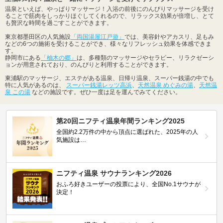
温泉といえば、やっぱりマッサージ！入浴の前後にのんびりマッサージを受け
ることで筋肉をしっかりほぐしてくれるので、リラックス効果が倍増し、とて
も贅沢な時間を過ごすことができます。
東京都墨田区の人気施設
「両国湯屋江戸遊」
では、美容針やアカスリ、足もみ
などの6つの施術を受けることができ、様々なリフレッシュ効果を体感できま
す。
静岡市にある
「柚木の郷」
は、多種類のマッサージやセラピー、リラクゼーシ
ョンが用意されており、のんびりと利用することができます。
東浦駅のマッサージ、エステがある温泉、日帰り温泉、スーパー銭湯の中でも
特に人気があるのは、
スーパー銭湯レッツ高浜
、
天然温泉 めぐみの湯
、
天然温
泉 この湯
などの施設です。ぜひ一度は足を運んでみてください。
第20回ニフティ温泉年間ランキング2025
全国約2.2万件の中から頂点に選ばれた、2025年の人
気施設は…
ニフティ温泉 サウナランキング2026
おふろ好きユーザーの投票により、全国No.1サウナが
決定！