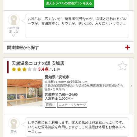
楽天トラベルの宿泊プランを見る
お風呂は、広くないが、綺麗 時間帯なのか、常連と思われるグル
ープが、雰囲気怖く。サウナが、狭いため、入りにくい サウナ…
20代 指
定しな
い
関連情報から探す
天然温泉コロナの湯 安城店
お気に入
りに追加
3.4点
/ 51 件
愛知県 / 安城市
東浦駅11.56km
南安城駅573m
名鉄西尾線南安城駅から徒歩5分JR東海道本線安城駅から
徒歩9分東名高…
営業時間 7:00～24:00
入浴料金 1,000円～
日帰り
エステ・マッサージ
仕事の後に良く利用します。露天岩風呂は解放感たっぷりです。
いろんな温浴施設を利用しますがここの施設は浴場もお食事スペ
ースも…
匿名