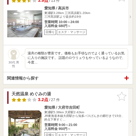
3.9点
/ 13 件
愛知県 / 高浜市
東浦駅3.28km
三河高浜駅1.20km
三河高浜駅より徒歩約19分
営業時間 10:00～24:00
入浴料金 680円～
日帰り
エステ・マッサージ
湯舟の種類が豊富です。価格もお手頃なのでよく通っているお気
に入りの施設です。 話題のロウリュウもやっているようなので、
今度…
30代 男
性
関連情報から探す
天然温泉 めぐみの湯
お気に入
りに追加
3.2点
/ 27 件
愛知県 / 大府市吉田町
東浦駅5.38km
大府駅2.42km
JR東海道本線大府駅から知多バスげんきの郷行きで15分、
終点下車すぐ…
営業時間 9:00～21:00
入浴料金 950円～
日帰り
エステ・マッサージ