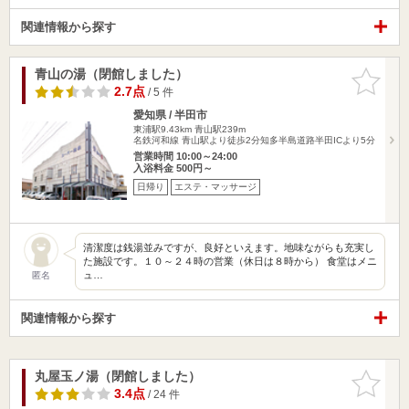
関連情報から探す
青山の湯（閉館しました）
お気に入
りに追加
2.7点
/ 5 件
愛知県 / 半田市
東浦駅9.43km
青山駅239m
名鉄河和線 青山駅より徒歩2分知多半島道路半田ICより5分
営業時間 10:00～24:00
入浴料金 500円～
日帰り
エステ・マッサージ
清潔度は銭湯並みですが、良好といえます。地味ながらも充実し
た施設です。１０～２４時の営業（休日は８時から） 食堂はメニ
ュ…
匿名
関連情報から探す
丸屋玉ノ湯（閉館しました）
お気に入
りに追加
3.4点
/ 24 件