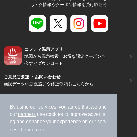
おトク情報やクーポン情報を受け取ろう
ニフティ温泉アプリ
地図から温泉検索！お得な限定クーポンも！
今すぐダウンロード！
ご意見ご要望 ・お問い合わせ
施設データの新規追加や修正依頼もこちらから
スマートフォン
/
PC
加盟店募集（資料請求）
広告出稿のご案内
By using our services, you agree that we and
our
partners
use cookies to improve advertisi
利用規約
ライフスタイルMEMBERS+規約
ng and enhance your experience on our servi
特定商取引法に基づく表記
ヘルプ
採用情報
ces.
Learn more
運営会社
個人情報保護ポリシー