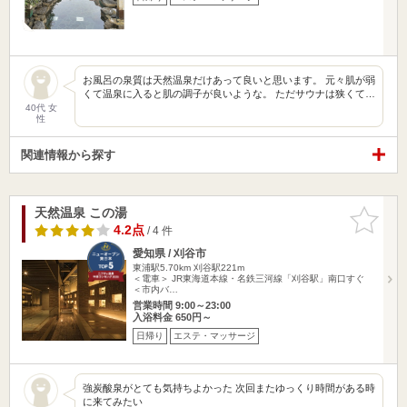
お風呂の泉質は天然温泉だけあって良いと思います。 元々肌が弱
くて温泉に入ると肌の調子が良いような。 ただサウナは狭くて…
40代 女
性
関連情報から探す
天然温泉 この湯
お気に入
りに追加
4.2点
/ 4 件
愛知県 / 刈谷市
東浦駅5.70km
刈谷駅221m
＜電車＞ JR東海道本線・名鉄三河線「刈谷駅」南口すぐ
＜市内バ…
営業時間 9:00～23:00
入浴料金 650円～
日帰り
エステ・マッサージ
強炭酸泉がとても気持ちよかった 次回またゆっくり時間がある時
に来てみたい