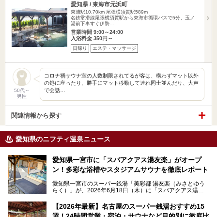
愛知県 / 東海市元浜町
東浦駅10.70km
尾張横須賀駅589m
名鉄常滑線尾張横須賀駅から東海市循環バスで5分、玉ノ
湯前下車すぐ伊勢…
営業時間 9:00～24:00
入浴料金 350円～
日帰り
エステ・マッサージ
コロナ禍サウナ室の人数制限されてるが客は、構わずマット以外
の処に座ったり、勝手にマット移動して連れ同士並んだり、大声
で会話…
50代～
男性
関連情報から探す
愛知県のニフティ温泉ニュース
愛知県一宮市に「スパアクアス湯友楽」がオープ
ン！多彩な浴槽やスタジアムサウナを徹底レポート
愛知県一宮市のスーパー銭湯「美彩都 湯友楽（みさとゆう
らく）」が、2026年6月18日（木）に「スパアクアス湯友
楽」としてリニューアルオープン！
【2026年最新】名古屋のスーパー銭湯おすすめ15
この地で30年にわたり愛され続けてきた施設だからこそ、
選！24時間営業・宿泊・サウナなど目的別に徹底比