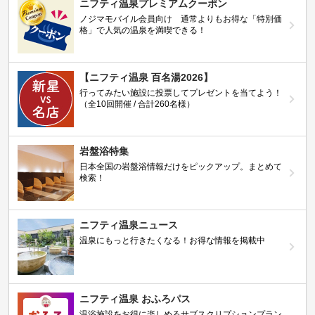
ニフティ温泉プレミアムクーポン
ノジマモバイル会員向け 通常よりもお得な「特別価
格」で人気の温泉を満喫できる！
【ニフティ温泉 百名湯2026】
行ってみたい施設に投票してプレゼントを当てよう！
（全10回開催 / 合計260名様）
岩盤浴特集
日本全国の岩盤浴情報だけをピックアップ。まとめて
検索！
ニフティ温泉ニュース
温泉にもっと行きたくなる！お得な情報を掲載中
ニフティ温泉 おふろパス
温浴施設をお得に楽しめるサブスクリプションプラン