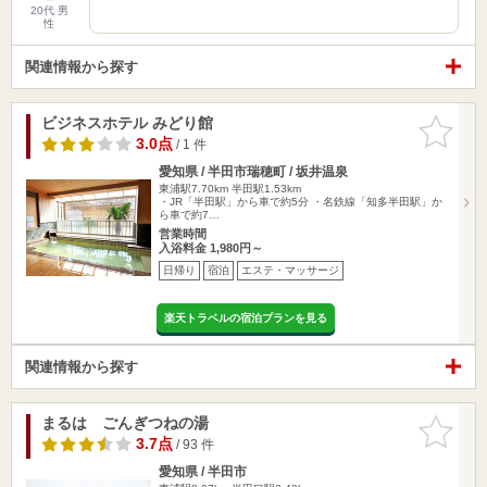
20代 男
性
関連情報から探す
ビジネスホテル みどり館
お気に入
りに追加
3.0点
/ 1 件
愛知県 / 半田市瑞穂町 / 坂井温泉
東浦駅7.70km
半田駅1.53km
・JR「半田駅」から車で約5分 ・名鉄線「知多半田駅」か
ら車で約7…
営業時間
入浴料金 1,980円～
日帰り
宿泊
エステ・マッサージ
楽天トラベルの宿泊プランを見る
関連情報から探す
まるは ごんぎつねの湯
お気に入
りに追加
3.7点
/ 93 件
愛知県 / 半田市