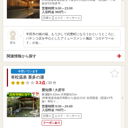
徒歩5分知多半…
営業時間 9:00～23:00
入浴料金 900円～
日帰り
エステ・マッサージ
半田市の南の端、もう少しで武豊町になろうかというところに、
パチンコ店を中心としたアミューズメント施設「コロナワール
ド」があ…
匿名
関連情報から探す
お気に入
今空いています
りに追加
有松温泉 喜多の湯
3.3点
/ 30 件
愛知県 / 大府市
東浦駅9.92km
共和駅823m
JR東海道本線共和駅から徒歩15分 名四国道（国道23号
線）有松イ…
営業時間 9:00～24:00
入浴料金 700円～
日帰り
エステ・マッサージ
クーポンあり