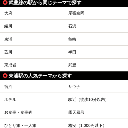
武豊線の駅から同じテーマで探す
大府
尾張森岡
緒川
石浜
東浦
亀崎
乙川
半田
東成岩
武豊
東浦駅の人気テーマから探す
宿泊
サウナ
ホテル
駅近（徒歩10分以内）
お食事・食事処
露天風呂
ひとり旅・一人旅
格安（1,000円以下）