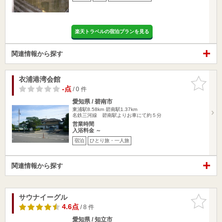
楽天トラベルの宿泊プランを見る
関連情報から探す
衣浦港湾会館
お気に入
りに追加
-点
/ 0 件
愛知県 / 碧南市
東浦駅8.58km
碧南駅1.37km
名鉄三河線 碧南駅よりお車にて約５分
営業時間
入浴料金 ～
宿泊
ひとり旅・一人旅
関連情報から探す
サウナイーグル
お気に入
りに追加
4.6点
/ 8 件
愛知県 / 知立市