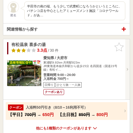
半田市の南の端、もう少しで武豊町になろうかというところに、
パチンコ店を中心としたアミューズメント施設「コロナワール
ド」があ…
匿名
関連情報から探す
有松温泉 喜多の湯
お気に入
りに追加
3.3点
/ 30 件
愛知県 / 大府市
東浦駅9.92km
共和駅823m
JR東海道本線共和駅から徒歩15分 名四国道（国道23号
線）有松イ…
営業時間 9:00～24:00
入浴料金 700円～
日帰り
ひとり旅・一人旅
クーポンあり
入浴料50円引き（8/10～16利用不可）
クーポン
【平日】
700円
→
650円
【土日祝】
850円
→
800円
他にも1種類のクーポンがあります