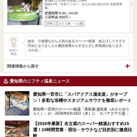
東浦駅11.41km
西尾駅1.26km
国道23号「中原インター」から4.3km (約12分) 名鉄西尾
線…
営業時間 9:00～24:00
入浴料金 900円～
日帰り
ひとり旅・一人旅
総合 小規模ながら人気のあるスーパー銭湯 値上げして９００
円台になりましたが施設規模からすると少し割高感があります。
その分…
50代～
男性
関連情報から探す
愛知県のニフティ温泉ニュース
愛知県一宮市に「スパアクアス湯友楽」がオープ
ン！多彩な浴槽やスタジアムサウナを徹底レポート
愛知県一宮市のスーパー銭湯「美彩都 湯友楽（みさとゆう
らく）」が、2026年6月18日（木）に「スパアクアス湯友
楽」としてリニューアルオープン！
【2026年最新】名古屋のスーパー銭湯おすすめ15
この地で30年にわたり愛され続けてきた施設だからこそ、
選！24時間営業・宿泊・サウナなど目的別に徹底比
地元住民をはじめオープンを待ちわびている人も多いのでは
ないでしょうか。
較