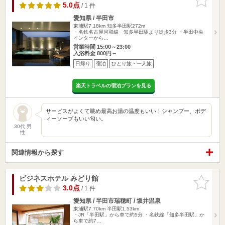
りに追加
5.0点
/ 1 件
愛知県 / 半田市
東浦駅7.18km
知多半田駅272m
・名鉄名古屋河和線 知多半田駅より徒歩3分 ・半田中央
インターから…
営業時間 15:00～23:00
入浴料金 800円～
日帰り
宿泊
ひとり旅・一人旅
楽天トラベルの宿泊プランを見る
サービスがよくて眺め最高お湯の温度もいい！シャンプー、ボデ
ィーソープもいい匂い。
30代 男
性
関連情報から探す
ビジネスホテル みどり館
お気に入
りに追加
3.0点
/ 1 件
愛知県 / 半田市瑞穂町 / 坂井温泉
東浦駅7.70km
半田駅1.53km
・JR「半田駅」から車で約5分 ・名鉄線「知多半田駅」か
ら車で約7…