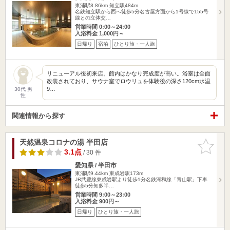
東浦駅8.86km
知立駅484m
名鉄知立駅から西へ徒歩5分名古屋方面から1号線で155号
線との立体交…
営業時間 0:00～24:00
入浴料金 1,000円～
日帰り
宿泊
ひとり旅・一人旅
リニューアル後初来店。館内はかなり完成度が高い。浴室は全面
改装されており、サウナ室でロウリュを体験後の深さ120cm水温
9…
30代 男
性
関連情報から探す
天然温泉コロナの湯 半田店
お気に入
りに追加
3.1点
/ 30 件
愛知県 / 半田市
東浦駅9.44km
東成岩駅173m
JR武豊線東成岩駅より徒歩1分名鉄河和線「青山駅」下車
徒歩5分知多半…
営業時間 9:00～23:00
入浴料金 900円～
日帰り
ひとり旅・一人旅