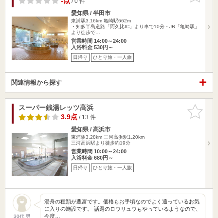
-点
/ 0 件
愛知県 / 半田市
東浦駅3.16km
亀崎駅662m
・知多半島道路「阿久比IC」より車で10分・JR「亀崎駅」
より徒歩で…
営業時間 14:00～24:00
入浴料金 530円～
日帰り
ひとり旅・一人旅
関連情報から探す
スーパー銭湯レッツ高浜
お気に入
りに追加
3.9点
/ 13 件
愛知県 / 高浜市
東浦駅3.28km
三河高浜駅1.20km
三河高浜駅より徒歩約19分
営業時間 10:00～24:00
入浴料金 680円～
日帰り
ひとり旅・一人旅
湯舟の種類が豊富です。価格もお手頃なのでよく通っているお気
に入りの施設です。 話題のロウリュウもやっているようなので、
今度…
30代 男