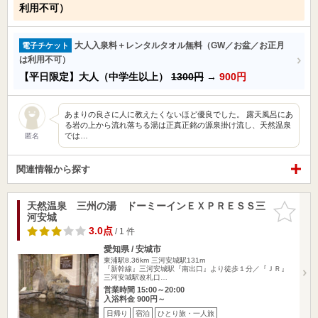
利用不可）
大人入泉料＋レンタルタオル無料（GW／お盆／お正月
電子チケット
は利用不可）
【平日限定】大人（中学生以上）
1300円
→
900円
あまりの良さに人に教えたくないほど優良でした。 露天風呂にあ
る岩の上から流れ落ちる湯は正真正銘の源泉掛け流し、天然温泉
では…
匿名
関連情報から探す
天然温泉 三州の湯 ドーミーインＥＸＰＲＥＳＳ三
お気に入
河安城
りに追加
3.0点
/ 1 件
愛知県 / 安城市
東浦駅8.36km
三河安城駅131m
『新幹線』三河安城駅『南出口』より徒歩１分／『ＪＲ』
三河安城駅改札口…
営業時間 15:00～20:00
入浴料金 900円～
日帰り
宿泊
ひとり旅・一人旅