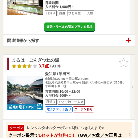
営業時間
入浴料金 1,980円～
日帰り
宿泊
ひとり旅・一人旅
楽天トラベルの宿泊プランを見る
関連情報から探す
まるは ごんぎつねの湯
お気に入
りに追加
3.7点
/ 93 件
愛知県 / 半田市
東浦駅8.07km
半田口駅2.40km
名鉄河和線知多半田駅から知多バス椎の木園行きで15分、
平和町下車、徒…
営業時間 10:00～22:00
入浴料金 900円～
日帰り
ひとり旅・一人旅
電子チケットあり
クーポンあり
レンタルタオルクーポン＜1枚につき1人まで＞
クーポン
クーポン提示で
1セットが無料に！
（GW／お盆／お正月は