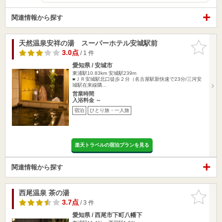
関連情報から探す
天然温泉安祥の湯 スーパーホテル安城駅前
お気に入
りに追加
3.0点
/ 1 件
愛知県 / 安城市
東浦駅10.83km
安城駅239m
■ＪＲ安城駅北口徒歩２分（名古屋駅新快速で23分/三河安
城駅在来線隣…
営業時間
入浴料金 ～
宿泊
ひとり旅・一人旅
楽天トラベルの宿泊プランを見る
関連情報から探す
西尾温泉 茶の湯
お気に入
りに追加
3.7点
/ 3 件
愛知県 / 西尾市下町八幡下