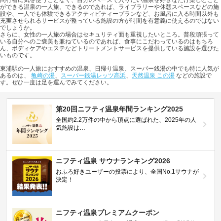
同行者に気を使うことなく、自分のペースで入りたい温泉を好きなだけ楽しむこと
ができる温泉の一人旅。できるのであれば、ライブラリーや休憩スペースなどの施
設や、一人でも体験できるアクティビティープランなど、お風呂に入る時間以外も
充実させられるサービスが整っている施設の方が時間を有意義に使えるのではない
でしょうか。
さらに、女性の一人旅の場合はセキュリティ面も重視したいところ。普段頑張って
いる自分へのご褒美も兼ねているのであれば、食事にこだわっているのはもちろ
ん、ボディケアやエステなどトリートメントサービスを提供している施設を選びた
いものです。
東浦駅の一人旅におすすめの温泉、日帰り温泉、スーパー銭湯の中でも特に人気が
あるのは、
亀崎の湯
、
スーパー銭湯レッツ高浜
、
天然温泉 この湯
などの施設で
す。ぜひ一度は足を運んでみてください。
第20回ニフティ温泉年間ランキング2025
全国約2.2万件の中から頂点に選ばれた、2025年の人
気施設は…
ニフティ温泉 サウナランキング2026
おふろ好きユーザーの投票により、全国No.1サウナが
決定！
ニフティ温泉プレミアムクーポン