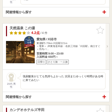
性
関連情報から探す
天然温泉 この湯
お気に入
りに追加
4.2点
/ 4 件
愛知県 / 刈谷市
東浦駅5.70km
刈谷駅221m
＜電車＞ JR東海道本線・名鉄三河線「刈谷駅」南口すぐ
＜市内バ…
営業時間 9:00～23:00
入浴料金 650円～
日帰り
ひとり旅・一人旅
強炭酸泉がとても気持ちよかった 次回またゆっくり時間がある時
に来てみたい
20代 男
性
関連情報から探す
カンデオホテルズ半田
お気に入