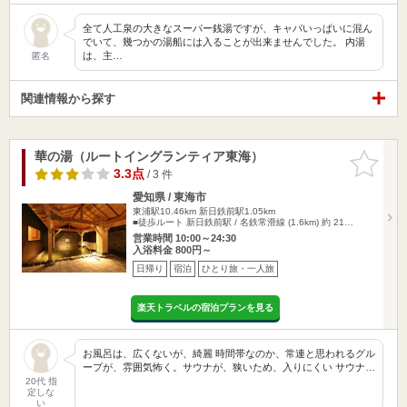
全て人工泉の大きなスーパー銭湯ですが、キャパいっぱいに混ん
でいて、幾つかの湯船には入ることが出来ませんでした。 内湯
は、主…
匿名
関連情報から探す
華の湯（ルートイングランティア東海）
お気に入
りに追加
3.3点
/ 3 件
愛知県 / 東海市
東浦駅10.46km
新日鉄前駅1.05km
■徒歩ルート 新日鉄前駅 / 名鉄常滑線 (1.6km) 約 21…
営業時間 10:00～24:30
入浴料金 800円～
日帰り
宿泊
ひとり旅・一人旅
楽天トラベルの宿泊プランを見る
お風呂は、広くないが、綺麗 時間帯なのか、常連と思われるグル
ープが、雰囲気怖く。サウナが、狭いため、入りにくい サウナ…
20代 指
定しな
い