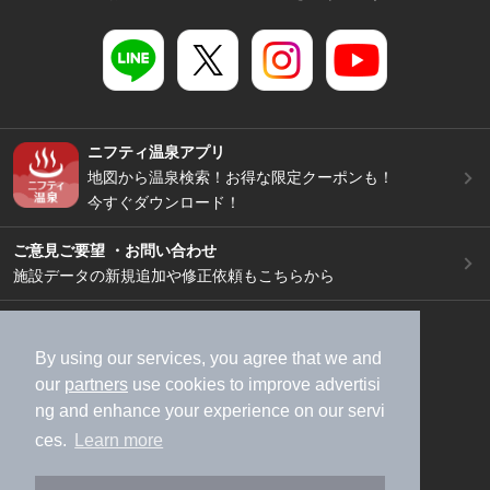
ニフティ温泉アプリ
地図から温泉検索！お得な限定クーポンも！
今すぐダウンロード！
ご意見ご要望 ・お問い合わせ
施設データの新規追加や修正依頼もこちらから
スマートフォン
/
PC
加盟店募集（資料請求）
広告出稿のご案内
By using our services, you agree that we and
our
partners
use cookies to improve advertisi
利用規約
ライフスタイルMEMBERS+規約
ng and enhance your experience on our servi
特定商取引法に基づく表記
ヘルプ
採用情報
ces.
Learn more
運営会社
個人情報保護ポリシー
©NIFTY Lifestyle Co., Ltd.