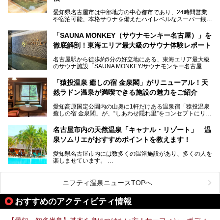
老朽化した設備の補修を機に、2年前からじっくり構想を練
ってきたというだけあって、館内の充実度は想像以上。
愛知県名古屋市は中部地方の中心都市であり、24時間営業
以前の4倍に拡張したという露天エリアや10の浴槽、40人収
や宿泊可能、本格サウナを備えたハイレベルなスーパー銭湯
容の巨大なスタジアムサウナに、岩盤浴やリラクゼーション
が密集する激戦区です。
までまるごと楽しめる施設に生まれ変わりました。
「SAUNA MONKEY（サウナモンキー名古屋）」を
そのため、「日々の仕事の疲れを心身ともにリセットした
今回は、全面リニューアルして新しくなった「スパアクアス
徹底解剖！東海エリア最大級のサウナ体験レポート
い」「休日に時間を忘れて1日中ダラダラ過ごしたい」「コ
湯友楽」に一足早くお邪魔して取材してきました！
スパ良く非日常の極上体験を味わいたい」人向けの施設が多
名古屋駅から徒歩約5分の好立地にある、東海エリア最大級
くある点が魅力です！
のサウナ施設「SAUNA MONKEY/サウナモンキー名古屋」
をご存じですか？
今回は、名古屋市でおすすめのスーパー銭湯を紹介します。
「名古屋駅周辺ってサウナが少ないよね」という声をよく耳
お好みの温泉施設を見つけて楽しんでくださいね。
「猿投温泉 癒しの宿 金泉閣」がリニューアル！天
にするだけあり、アクセスの良さにも胸が高鳴ります。
然ラドン温泉が満喫できる施設の魅力をご紹介
今回は普段は男性専用となっているパブリックサウナが、女
性専用で公開される『レディースデー』が開催されたので、
愛知高原国定公園内の山奥に1軒だけある温泉宿「猿投温泉
さっそく取材してきました！
癒しの宿 金泉閣」が、“しあわせ隠れ里”をコンセプトにリニ
ューアルオープンします。
名古屋市内の天然温泉「キャナル・リゾート」 温
天然ラドン温泉が堪能できるお風呂や、新設・改装された客
泉ソムリエがおすすめポイントを教えます！
室、地元の食材と温泉水で作られたお料理……。
新しくなった「猿投温泉 癒しの宿 金泉閣」の魅力を丸ごと
愛知県名古屋市内には数多くの温浴施設があり、多くの人を
ご紹介します。
楽しませています。
その中でも今回は「キャナル・リゾート」について、温泉ソ
ムリエの目線で紹介していきます！
ニフティ温泉ニュースTOPへ
名古屋市内にはスーパー銭湯や日帰り温泉が多く、「どこに
行こうかな？」と悩んでしまう方も多いと思います。
おすすめのアクティビティ情報
ぜひこの記事を参考にして「キャナル・リゾート」に出かけ
てみるのはいかがでしょうか？