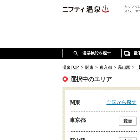
カップル
スパ、 
温浴施設を探す
電
温泉TOP
>
関東
>
東京都
>
萩山駅
>
選択中のエリア
全国から探す
関東
東京都
変更