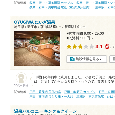
関連情報
多摩・府中・調布周辺 カップル
多摩・府中・調布周辺 ひと
多摩・府中・調布周辺 駅近（徒歩10分以内）
府中駅
府中
OYUGIWA にいざ温泉
埼玉県 / 新座市 /
萩山駅8.50km
/
新座駅1.91km
■営業時間 9:00～25:00
■入浴料 900円～
3.1 点
/ 
施設情報を見る
日曜日の午前中に利用しました。 小さな子供と一緒な
は、注文してからかなり待たされたので、改善を要望
50代～ 男性
関連情報
戸田・蕨周辺 美肌の湯
戸田・蕨周辺 カップル
戸田・蕨周
戸田・蕨周辺 ひとり旅・一人旅
清瀬駅
東久留米駅
ひば
温泉バルコニー キング＆クイーン