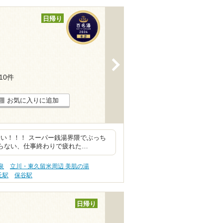
日帰り
>
110件
お気に入りに追加
い！！！ スーパー銭湯界隈でぶっち
らない、仕事終わりで疲れた…
泉
立川・東久留米周辺 美肌の湯
丘駅
保谷駅
日帰り