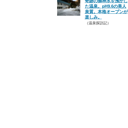
奇跡の御神水を沸かし
た温泉。pH9.6の美人
泉質。本格オープンが
楽しみ。
（温泉探訪記）