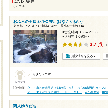
こだわり条件
カップル
おふろの王様 花小金井店(はなこがねい）
東京都 / 小平市 /
萩山駅4.54km
/
花小金井駅905m
■営業時間 9:00～24:00
■入浴料 1,050円～
3.7 点
/ 
施設情報を見る
良さそうです
40代 女性
関連情報
立川・東久留米周辺 美肌の湯
立川・東久留米周辺 カップル
立川・東久留米周辺 格安（1,000円以下）
花小金井駅
田
商人ゆうだち