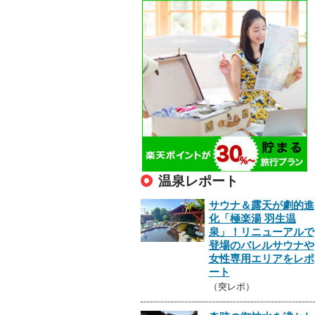
温泉レポート
サウナ＆露天が劇的進
化「極楽湯 羽生温
泉」！リニューアルで
登場のバレルサウナや
女性専用エリアをレポ
ート
（突レポ）