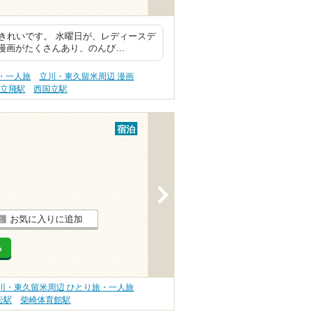
きれいです。 水曜日が、レディースデ
 漫画がたくさんあり、のんび…
・一人旅
立川・東久留米周辺 漫画
立飛駅
西国立駅
宿泊
>
お気に入りに追加
る
川・東久留米周辺 ひとり旅・一人旅
松駅
柴崎体育館駅