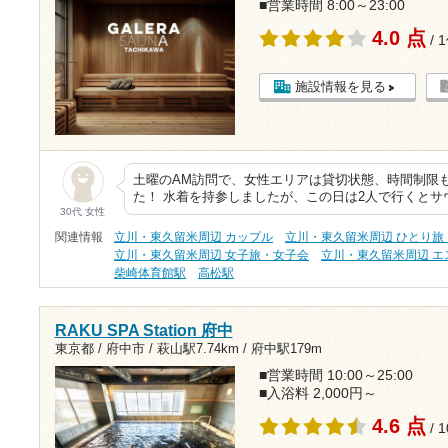
■営業時間 8:00～23:00
4.0 点
/ 
施設情報を見る
土曜のAM訪問で、女性エリアは貸切状態、時間制限
た！ 水着を持参しましたが、この日は2人で行くと
30代 女性
関連情報
立川・東久留米周辺 カップル
立川・東久留米周辺 ひとり旅
立川・東久留米周辺 女子旅・女子会
立川・東久留米周辺 エ
柴崎体育館駅
高松駅
RAKU SPA Station 府中
東京都 / 府中市 /
萩山駅7.74km
/
府中駅179m
■営業時間 10:00～25:00
■入浴料 2,000円～
4.6 点
/ 