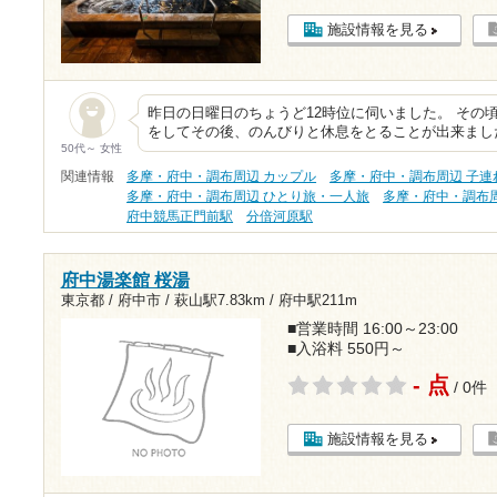
施設情報を見る
昨日の日曜日のちょうど12時位に伺いました。 その
をしてその後、のんびりと休息をとることが出来まし
50代～ 女性
関連情報
多摩・府中・調布周辺 カップル
多摩・府中・調布周辺 子連
多摩・府中・調布周辺 ひとり旅・一人旅
多摩・府中・調布
府中競馬正門前駅
分倍河原駅
府中湯楽館 桜湯
東京都 / 府中市 /
萩山駅7.83km
/
府中駅211m
■営業時間 16:00～23:00
■入浴料 550円～
- 点
/ 0件
施設情報を見る