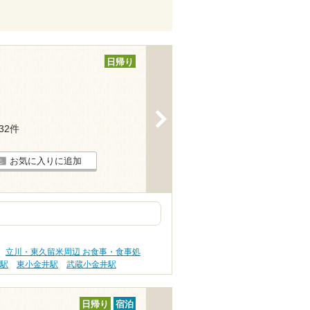
日帰り
>
132件
お気に入りに追加
立川・東久留米周辺 お食事・食事処
無駅
東小金井駅
武蔵小金井駅
日帰り
宿泊