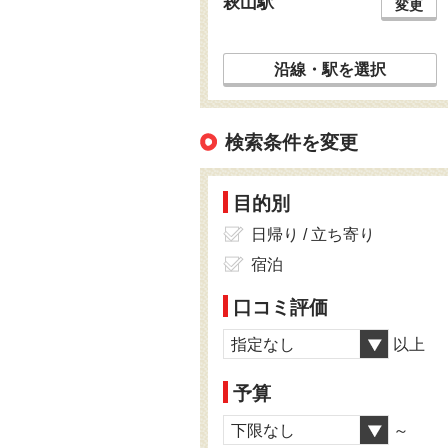
萩山駅
変更
沿線・駅を選択
検索条件を変更
目的別
日帰り / 立ち寄り
宿泊
口コミ評価
指定なし
以上
予算
下限なし
～