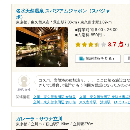
名水天然温泉 スパジアムジャポン（スパジャ
ポ）
東京都 / 東久留米市 /
萩山駅7.08km
/
東久留米駅1.69km
■営業時間 8:00～26:00
■入浴料 850円～
3.7 点
/ 
施設情報を見る
コスパ、岩盤浴の種類諸々、、、 ここに勝る施設はな
ぎりで1番良い場所で もう何回お世話になったかわか
20代 女性
関連情報
立川・東久留米周辺 炭酸泉
立川・東久留米周辺 炭酸水素塩
立川・東久留米周辺 切り傷
東久留米駅
清瀬駅
ひばりヶ
ガレーラ・サウナ立川
東京都 / 立川市 /
萩山駅7.19km
/
立川駅276m