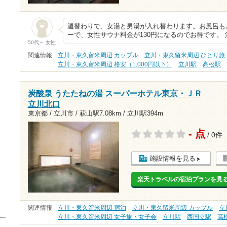
週替わりで、女湯と男湯が入れ替わります。お風呂も
ーで、女性サウナ料金が130円になるのでお得です。
50代～ 女性
関連情報
立川・東久留米周辺 カップル
立川・東久留米周辺 ひとり旅
立川・東久留米周辺 格安（1,000円以下）
立川駅
高松駅
炭酸泉 うたたねの湯 スーパーホテル東京・ＪＲ
立川北口
東京都 / 立川市 /
萩山駅7.08km
/
立川駅394m
- 点
/ 0件
施設情報を見る
楽天トラベルの宿泊プランを見
関連情報
立川・東久留米周辺 宿泊
立川・東久留米周辺 カップル
立
立川・東久留米周辺 女子旅・女子会
立川駅
西国立駅
高