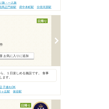
り旅・一人旅
競馬正門前駅
府中本町駅
分倍河原駅
日帰り
>
7件
お気に入りに追加
ら、１日楽しめる施設です。 食事
します。
辺 子連れOK
りヶ丘駅
保谷駅
日帰り