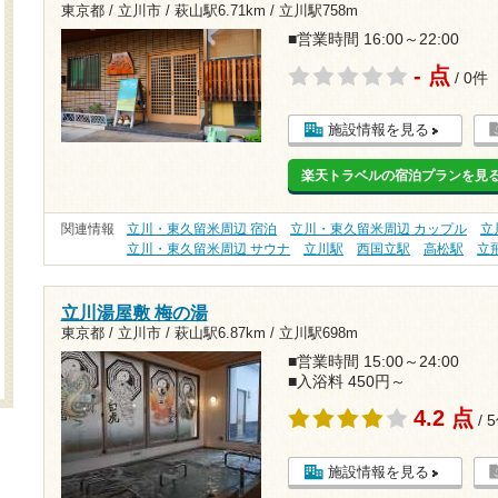
東京都 / 立川市 /
萩山駅6.71km
/
立川駅758m
■営業時間 16:00～22:00
- 点
/ 0件
施設情報を見る
楽天トラベルの宿泊プランを見
関連情報
立川・東久留米周辺 宿泊
立川・東久留米周辺 カップル
立
立川・東久留米周辺 サウナ
立川駅
西国立駅
高松駅
立
立川湯屋敷 梅の湯
東京都 / 立川市 /
萩山駅6.87km
/
立川駅698m
■営業時間 15:00～24:00
■入浴料 450円～
4.2 点
/ 
施設情報を見る