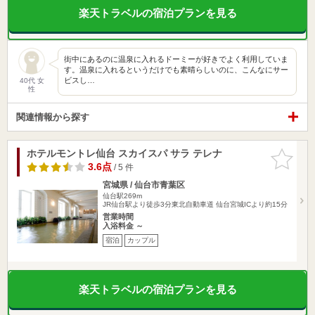
楽天トラベルの宿泊プランを見る
街中にあるのに温泉に入れるドーミーが好きでよく利用していま
す。温泉に入れるというだけでも素晴らしいのに、こんなにサー
ビスし…
40代 女
性
関連情報から探す
ホテルモントレ仙台 スカイスパ サラ テレナ
お気に入
りに追加
3.6点
/ 5 件
宮城県 / 仙台市青葉区
仙台駅269m
JR仙台駅より徒歩3分東北自動車道 仙台宮城ICより約15分
営業時間
入浴料金 ～
宿泊
カップル
楽天トラベルの宿泊プランを見る