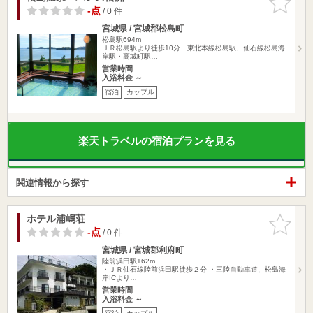
りに追加
-点
/ 0 件
宮城県 / 宮城郡松島町
松島駅694m
ＪＲ松島駅より徒歩10分 東北本線松島駅、仙石線松島海
岸駅・高城町駅…
営業時間
入浴料金 ～
宿泊
カップル
楽天トラベルの宿泊プランを見る
関連情報から探す
ホテル浦嶋荘
お気に入
りに追加
-点
/ 0 件
宮城県 / 宮城郡利府町
陸前浜田駅162m
・ＪＲ仙石線陸前浜田駅徒歩２分 ・三陸自動車道、松島海
岸ICより…
営業時間
入浴料金 ～