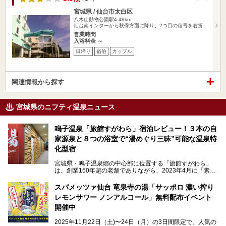
宮城県 / 仙台市太白区
八木山動物公園駅4.48km
仙台南インターから秋保方面に降り、2つ目の信号を右折
営業時間
入浴料金 ～
日帰り
宿泊
カップル
関連情報から探す
宮城県のニフティ温泉ニュース
鳴子温泉「旅館すがわら」宿泊レビュー！３本の自
家源泉と８つの浴室で“湯めぐり三昧”可能な温泉特
化型宿
宮城県・鳴子温泉郷の中心部に位置する「旅館すがわら」
は、創業150年超の老舗でありながら、2023年4月に「素泊
まり専門の宿」としてリニューアルオープン。同時に温泉熱
を利用したサウナも新設され、温泉ファン・サウナ―双方に
スパメッツァ仙台 竜泉寺の湯「サッポロ 濃い搾り
注目のスポットです。
レモンサワー ノンアルコール」無料配布イベント
開催中
特筆すべきは、館内で完結する圧倒的な「湯めぐり」のバリ
2025年11月22日（土)〜24日（月）の3日間限定で、人気の