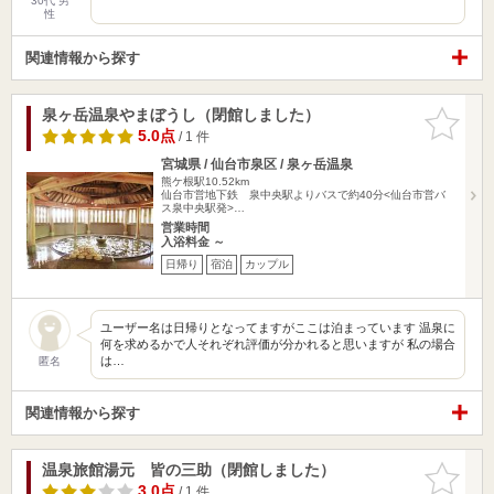
30代 男
性
関連情報から探す
泉ヶ岳温泉やまぼうし（閉館しました）
お気に入
りに追加
5.0点
/ 1 件
宮城県 / 仙台市泉区 / 泉ヶ岳温泉
熊ケ根駅10.52km
仙台市営地下鉄 泉中央駅よりバスで約40分<仙台市営バ
ス泉中央駅発>…
営業時間
入浴料金 ～
日帰り
宿泊
カップル
ユーザー名は日帰りとなってますがここは泊まっています 温泉に
何を求めるかで人それぞれ評価が分かれると思いますが 私の場合
は…
匿名
関連情報から探す
温泉旅館湯元 皆の三助（閉館しました）
お気に入
りに追加
3.0点
/ 1 件