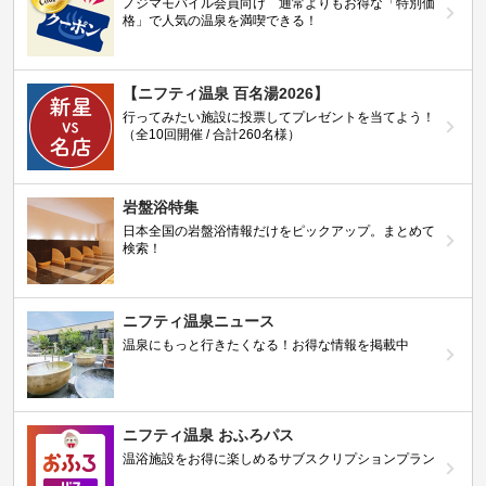
ノジマモバイル会員向け 通常よりもお得な「特別価
格」で人気の温泉を満喫できる！
【ニフティ温泉 百名湯2026】
行ってみたい施設に投票してプレゼントを当てよう！
（全10回開催 / 合計260名様）
岩盤浴特集
日本全国の岩盤浴情報だけをピックアップ。まとめて
検索！
ニフティ温泉ニュース
温泉にもっと行きたくなる！お得な情報を掲載中
ニフティ温泉 おふろパス
温浴施設をお得に楽しめるサブスクリプションプラン