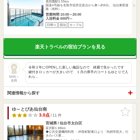
美田園駅3.55km
国道4号線を名取市役所交差点から東へ約9分。 仙台東部道
路（有料）…
営業時間 10:00～20:00
入浴料金 600円～
日帰り
宿泊
カップル
楽天トラベルの宿泊プランを見る
令和２年にOPENした新しい施設なので 綺麗で良かったです
鍵付きロッカーが大きいので １月の厚手のコートもゆとりで入
れら…
50代～
女性
関連情報から探す
ゆ～とぴあ仙台南
お気に入
りに追加
3.0点
/ 11 件
宮城県 / 仙台市太白区
富沢駅1.98km
◆公共交通機関利用 ・JR長町駅東口より「尚絅学院大」行
きのバス乗…