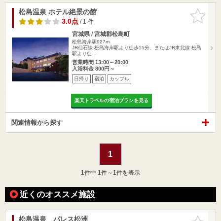
松島温泉 ホテル絶景の館
お気に入
りに追加
3.0点
/ 1 件
宮城県 / 宮城郡松島町
松島海岸駅927m
JR仙石線 松島海岸駅より徒歩15分、またはJR東北線 松島
駅より徒…
営業時間 13:00～20:00
入浴料金 800円～
日帰り
宿泊
カップル
楽天トラベルの宿泊プランを見る
関連情報から探す
1
1
件中 1件～1件を表示
近くのオススメ施設
松島温泉 パレス松洲
お気に入