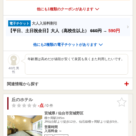
他にも1種類のクーポンがあります
大人入浴料割引
電子チケット
【平日、土日祝全日】大人（高校生以上）
660円
→
590円
他にも2種類の電子チケットがあります
年齢層は高めだが値段が安くて泉質も良くまた利用したいです。
40代 男
性
関連情報から探す
丘のホテル
お気に入
りに追加
-点
/ 0 件
宮城県 / 仙台市宮城野区
榴ケ岡駅285m
JR仙台駅より徒歩12分。仙石線榴ヶ岡駅より徒歩5分。
営業時間
入浴料金 ～