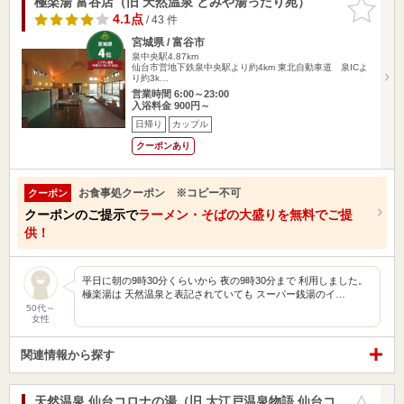
極楽湯 富谷店（旧 天然温泉 とみや湯ったり苑）
お気に入
りに追加
4.1点
/ 43 件
宮城県 / 富谷市
泉中央駅4.87km
仙台市営地下鉄泉中央駅より約4km 東北自動車道 泉ICよ
り約3k…
営業時間 6:00～23:00
入浴料金 900円～
日帰り
カップル
クーポンあり
お食事処クーポン ※コピー不可
クーポン
クーポンのご提示で
ラーメン・そばの大盛りを無料でご提
供！
平日に朝の9時30分くらいから 夜の9時30分まで 利用しました。
極楽湯は 天然温泉と表記されていても スーパー銭湯のイ…
50代～
女性
関連情報から探す
天然温泉 仙台コロナの湯（旧 大江戸温泉物語 仙台コ
お気に入