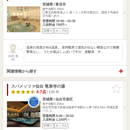
宮城県 / 富谷市
泉中央駅5.10km
◯東北自動車道より 泉ＩＣ→大和方面出口、国道４号線古
川方面へ約５…
営業時間 10:00～22:30
入浴料金 700円～
日帰り
カップル
温泉の清潔さNo1温泉。 室内暖房で湯気が出ない構造なので雑菌
繁殖なし。 うたせ湯はしょぼいですが、炭酸泉、サ…
20代 男
性
関連情報から探す
スパメッツァ仙台 竜泉寺の湯
お気に入
りに追加
4.7点
/ 135 件
宮城県 / 仙台市泉区
泉中央駅3.35km
仙台市営地下鉄南北線泉中央駅から車で約4.5km 宮城交通
バス:上…
営業時間 6:00～26:00
入浴料金 1,100円～
日帰り
カップル