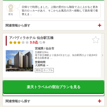
日帰りで利用しました。上階の受付から階段で上に上がると更衣
室のロッカーがあり、そこからお風呂の方へ移動して脱衣場で着
替えま…
匿名
関連情報から探す
アパヴィラホテル 仙台駅五橋
お気に入
りに追加
3.0点
/ 1 件
宮城県 / 仙台市
五橋駅328m
地下鉄五橋駅より徒歩2分または、仙台駅西口より徒歩8分
東北自動車道 …
営業時間
入浴料金 ～
宿泊
カップル
楽天トラベルの宿泊プランを見る
関連情報から探す