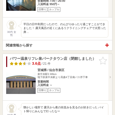
営業時間 7:00～26:00
入浴料金 950円～
日帰り
カップル
平日の日中利用だったので、のんびりゆったり過ごすことができ
ました！ 露天風呂の近くにあるリクライニングチェアで火照った
身…
30代 女
性
関連情報から探す
パワー温泉リフレ泉パークタウン店（閉館しました）
お気に入
りに追加
3.6点
/ 21 件
宮城県 / 仙台市泉区
泉中央駅2.98km
地下鉄泉中央駅より高森4丁目南バス停下車
営業時間
入浴料金 ～
日帰り
カップル
懐かしい場所で 露天から夜の街並みを見るのが好きだった バイ
ト帰りにみんなで行ったなー