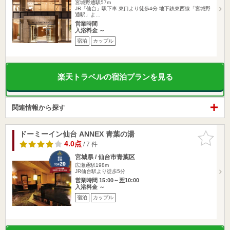
宮城野通駅57m
JR「仙台」駅下車 東口より徒歩4分 地下鉄東西線「宮城野
通駅」よ…
営業時間
入浴料金 ～
宿泊
カップル
楽天トラベルの宿泊プランを見る
関連情報から探す
ドーミーイン仙台 ANNEX 青葉の湯
お気に入
りに追加
4.0点
/ 7 件
宮城県 / 仙台市青葉区
広瀬通駅198m
JR仙台駅より徒歩5分
営業時間 15:00～翌10:00
入浴料金 ～
宿泊
カップル