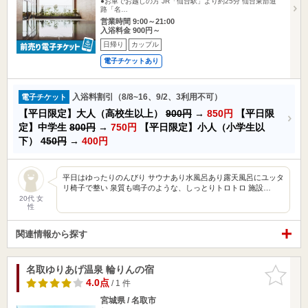
●お車でお越しの方 JR「仙台駅」より約25分 仙台東部道
路「名…
営業時間 9:00～21:00
入浴料金 900円～
日帰り
カップル
電子チケットあり
入浴料割引（8/8~16、9/2、3利用不可）
電子チケット
【平日限定】大人（高校生以上）
900円
→
850円
【平日限
定】中学生
800円
→
750円
【平日限定】小人（小学生以
下）
450円
→
400円
平日はゆったりのんびり サウナあり水風呂あり露天風呂にユッタ
リ椅子で整い 泉質も鳴子のような、しっとりトロトロ 施設…
20代 女
性
関連情報から探す
名取ゆりあげ温泉 輪りんの宿
お気に入
りに追加
4.0点
/ 1 件
宮城県 / 名取市