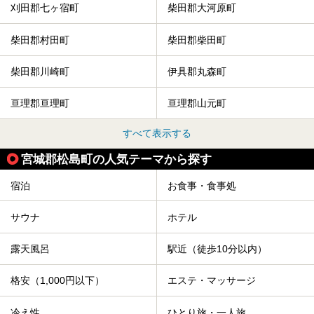
刈田郡七ヶ宿町
柴田郡大河原町
柴田郡村田町
柴田郡柴田町
柴田郡川崎町
伊具郡丸森町
亘理郡亘理町
亘理郡山元町
すべて表示する
宮城郡松島町の人気テーマから探す
宿泊
お食事・食事処
サウナ
ホテル
露天風呂
駅近（徒歩10分以内）
格安（1,000円以下）
エステ・マッサージ
冷え性
ひとり旅・一人旅