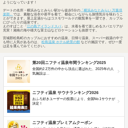
ようになっています！
デートの名所・横浜みなとみらい駅から徒歩5分の
「横浜みなとみらい 万葉倶
楽部」
では、素敵な浴衣や甚平を着て、都会にいながらも旅情気分を味わうこ
とができます。屋上足湯からはコスモワールドの観覧車を一望でき、カップル
にぴったりの温泉です。
えのすぱこと「
江の島アイランドスパ
」は、水着を着て楽しめるスパエリアが
充実！湘南の海や雄大な富士山などロケーションも抜群です。
宮城郡松島町のカップルにおすすめの温泉、日帰り温泉、スーパー銭湯の中で
も特に人気があるのは、
松島温泉 ホテル絶景の館
などの施設です。ぜひ一度
は足を運んでみてください。
第20回ニフティ温泉年間ランキング2025
全国約2.2万件の中から頂点に選ばれた、2025年の人
気施設は…
ニフティ温泉 サウナランキング2026
おふろ好きユーザーの投票により、全国No.1サウナが
決定！
ニフティ温泉プレミアムクーポン