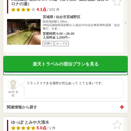
ロナの湯）
りに追加
4.1点
/ 101 件
宮城県 / 仙台市宮城野区
陸前高砂駅1.49km
JR仙石線陸前高砂駅から徒歩25分仙台東部有料道路「仙台
東IC」を多…
営業時間 6:00～26:00
入浴料金 1,200円～
日帰り
カップル
楽天トラベルの宿泊プランを見る
リラックスできる場所が沢山あって とても良いです。
40代 女
性
関連情報から探す
ゆっぽ とみや大清水
お気に入
りに追加
5.0点
/ 1 件