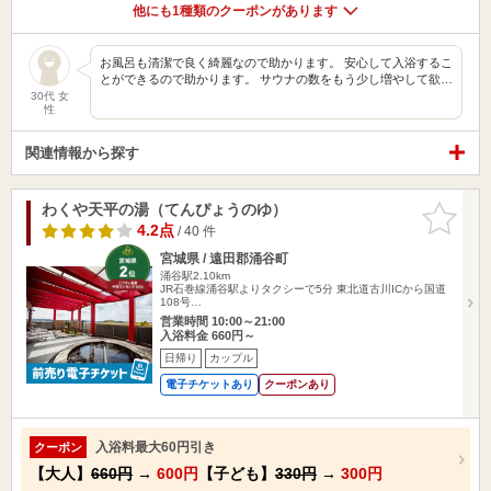
他にも1種類のクーポンがあります
お風呂も清潔で良く綺麗なので助かります。 安心して入浴するこ
とができるので助かります。 サウナの数をもう少し増やして欲…
30代 女
性
関連情報から探す
わくや天平の湯（てんぴょうのゆ）
お気に入
りに追加
4.2点
/ 40 件
宮城県 / 遠田郡涌谷町
涌谷駅2.10km
JR石巻線涌谷駅よりタクシーで5分 東北道古川ICから国道
108号…
営業時間 10:00～21:00
入浴料金 660円～
日帰り
カップル
電子チケットあり
クーポンあり
入浴料最大60円引き
クーポン
【大人】
660円
→
600円
【子ども】
330円
→
300円