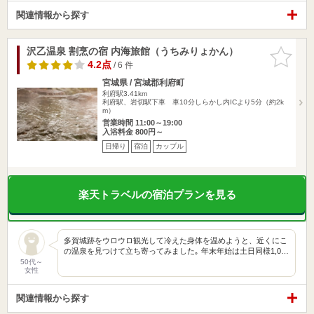
関連情報から探す
沢乙温泉 割烹の宿 内海旅館（うちみりょかん）
お気に入
りに追加
4.2点
/ 6 件
宮城県 / 宮城郡利府町
利府駅3.41km
利府駅、岩切駅下車 車10分しらかし内ICより5分（約2k
m）
営業時間 11:00～19:00
入浴料金 800円～
日帰り
宿泊
カップル
楽天トラベルの宿泊プランを見る
多賀城跡をウロウロ観光して冷えた身体を温めようと、近くにこ
の温泉を見つけて立ち寄ってみました｡ 年末年始は土日同様1,0…
50代～
女性
関連情報から探す