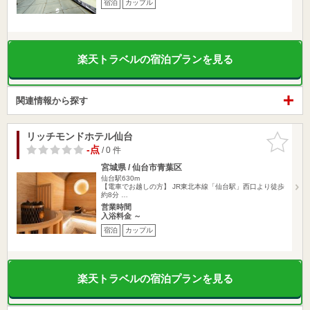
宿泊
カップル
楽天トラベルの宿泊プランを見る
関連情報から探す
リッチモンドホテル仙台
お気に入
りに追加
-点
/ 0 件
宮城県 / 仙台市青葉区
仙台駅630m
【電車でお越しの方】 JR東北本線「仙台駅」西口より徒歩
約8分 …
営業時間
入浴料金 ～
宿泊
カップル
楽天トラベルの宿泊プランを見る