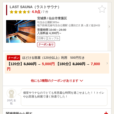
LAST SAUNA（ラストサウナ）
お気に入
りに追加
4.9点
/ 7 件
宮城県 / 仙台市青葉区
勾当台公園駅385m
地下鉄南北線勾当台公園駅 公園出口2 真っ直ぐ徒歩4分
営業時間 10:00～24:00
入浴料金 4,300円～
日帰り
カップル
クーポンあり
ほどける部屋（120分以上）利用 500円引き
クーポン
【120分】
5,500円
→
5,000円
【180分】
8,300円
→
7,800
円
他にも3種類のクーポンがあります
個室サウナなのでとても有意義な時間を過ごせました！！トイレ
やお部屋も綺麗で凄く快適でした！
20代 女
性
関連情報から探す