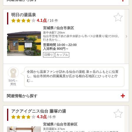
明日の湯温泉
お気に入
りに追加
4.1点
/ 16 件
宮城県 / 仙台市泉区
泉中央駅7.26km
仙台市営地下鉄の泉中央駅から市バス(2番乗り場)で20分。
行き先から…
営業時間 10:00～22:00
入浴料金 800円～
日帰り
カップル
全国から温泉ファンが訪れる仙台の湯処 泉ヶ岳のふもとに位置
し、仙台市郊外の田園風景が広がる根白石地区にひっそりと佇
む…
50代～
男性
関連情報から探す
アクアイグニス仙台 藤塚の湯
お気に入
りに追加
4.3点
/ 6 件
宮城県 / 仙台市若林区
美田園駅4.37km