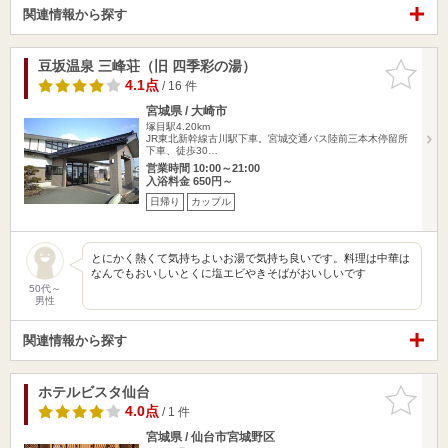
関連情報から探す
豆坂温泉 三峰荘（旧 四季彩の湯）
お気に入
りに追加
4.1点
/ 16 件
宮城県 / 大崎市
塚目駅4.20km
JR東北新幹線古川駅下車。宮城交通バス陸前三本木停留所
下車、徒歩30…
営業時間 10:00～21:00
入浴料金 650円～
日帰り
カップル
とにかく熱くて気持ちよいお湯で気持ち良いです。料理は中華は
なんでもおいしいとくに塩エビやきそばがおいしいです
50代～
男性
関連情報から探す
ホテルビスタ仙台
お気に入
りに追加
4.0点
/ 1 件
宮城県 / 仙台市宮城野区