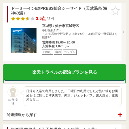
ドーミーインEXPRESS仙台シーサイド（天然温泉 海
お気に入
神の湯）
りに追加
3.5点
/ 2 件
宮城県 / 仙台市宮城野区
中野栄駅917m
・JR仙石線中野栄駅より車で5分 ・JR仙石線中野栄駅より
徒歩20…
営業時間 15:00～20:00
入浴料金 1,070円～
日帰り
宿泊
カップル
楽天トラベルの宿泊プランを見る
日帰り入浴で利用しました。日曜日の利用でしたが洗い場もお風
呂もほぼ貸し切り状態で、内湯、ジェットバス、露天風呂、釜風
呂入り…
40代 女
性
関連情報から探す