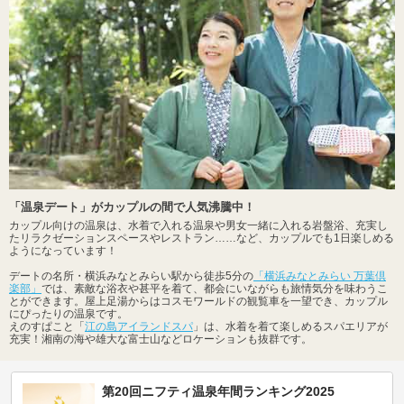
「温泉デート」がカップルの間で人気沸騰中！
カップル向けの温泉は、水着で入れる温泉や男女一緒に入れる岩盤浴、充実し
たリラクゼーションスペースやレストラン……など、カップルでも1日楽しめる
ようになっています！
デートの名所・横浜みなとみらい駅から徒歩5分の
「横浜みなとみらい 万葉倶
楽部」
では、素敵な浴衣や甚平を着て、都会にいながらも旅情気分を味わうこ
とができます。屋上足湯からはコスモワールドの観覧車を一望でき、カップル
にぴったりの温泉です。
えのすぱこと「
江の島アイランドスパ
」は、水着を着て楽しめるスパエリアが
充実！湘南の海や雄大な富士山などロケーションも抜群です。
第20回ニフティ温泉年間ランキング2025