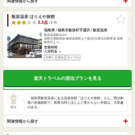
関連情報から探す
飯坂温泉 ほりえや旅館
お気に入
りに追加
3.3点
/ 4 件
福島県 / 福島市飯坂町字湯沢 / 飯坂温泉
飯坂温泉駅343m
福島交通飯坂線 飯坂温泉駅より徒歩5分東北自動車道 福島
飯坂ICより…
営業時間
入浴料金 ～
日帰り
宿泊
カップル
楽天トラベルの宿泊プランを見る
福島県飯坂温泉にある温泉旅館「ほりえや旅館」さん。明治創
業の老舗旅館で、創業当時とほとんど変わらない外観は、大変趣
のある…
匿名
関連情報から探す