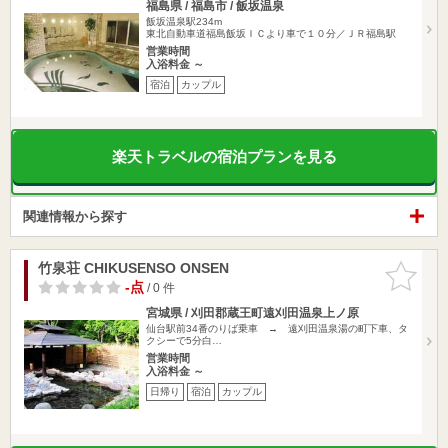
福島県 / 福島市 / 飯坂温泉
飯坂温泉駅234m
東北自動車道福島飯坂ＩＣより車で１０分／ＪＲ福島駅
営業時間
入浴料金 ～
宿泊
カップル
楽天トラベルの宿泊プランを見る
関連情報から探す
竹泉荘 CHIKUSENSO ONSEN
お気に入
りに追加
-点
/ 0 件
宮城県 / 刈田郡蔵王町遠刈田温泉上ノ原
仙台駅前34番のりば乗車 → 遠刈田温泉湯の町下車、タ
クシーで5分白…
営業時間
入浴料金 ～
日帰り
宿泊
カップル