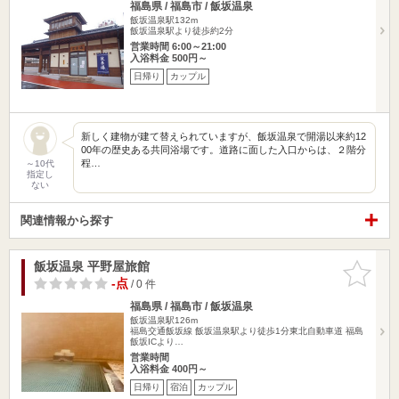
福島県 / 福島市 / 飯坂温泉
飯坂温泉駅132m
飯坂温泉駅より徒歩約2分
営業時間 6:00～21:00
入浴料金 500円～
日帰り
カップル
新しく建物が建て替えられていますが、飯坂温泉で開湯以来約12
00年の歴史ある共同浴場です。道路に面した入口からは、２階分
程…
～10代
指定し
ない
関連情報から探す
飯坂温泉 平野屋旅館
お気に入
りに追加
-点
/ 0 件
福島県 / 福島市 / 飯坂温泉
飯坂温泉駅126m
福島交通飯坂線 飯坂温泉駅より徒歩1分東北自動車道 福島
飯坂ICより…
営業時間
入浴料金 400円～
日帰り
宿泊
カップル