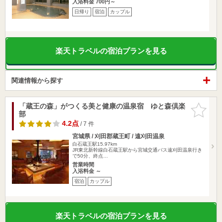
入浴料金 700円～
日帰り
宿泊
カップル
楽天トラベルの宿泊プランを見る
関連情報から探す
「蔵王の森」がつくる美と健康の温泉宿 ゆと森倶楽
お気に入
部
りに追加
4.2点
/ 7 件
宮城県 / 刈田郡蔵王町 / 遠刈田温泉
白石蔵王駅15.97km
JR東北新幹線白石蔵王駅から宮城交通バス遠刈田温泉行き
で50分、終点…
営業時間
入浴料金 ～
宿泊
カップル
楽天トラベルの宿泊プランを見る