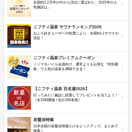
全国約2.2万件の中から頂点に選ばれた、2025年の人
気施設は…
ニフティ温泉 サウナランキング2026
おふろ好きユーザーの投票により、全国No.1サウナが
決定！
ニフティ温泉プレミアムクーポン
ノジマモバイル会員向け 通常よりもお得な「特別価
格」で人気の温泉を満喫できる！
【ニフティ温泉 百名湯2026】
行ってみたい施設に投票してプレゼントを当てよう！
（全10回開催 / 合計260名様）
岩盤浴特集
日本全国の岩盤浴情報だけをピックアップ。まとめて
検索！