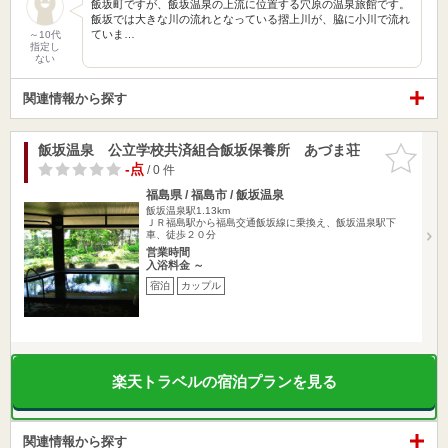
飯坂町ですが、飯坂温泉の上流に位置する穴原の温泉旅館です。
飯坂では大きな川の流れとなっている摺上川が、脇に小川で流れ
ていま…
～10代
指定し
ない
関連情報から探す
飯坂温泉 公立学校共済組合飯坂保養所 あづま荘
お気に入
りに追加
-点
/ 0 件
福島県 / 福島市 / 飯坂温泉
飯坂温泉駅1.13km
ＪＲ福島駅から福島交通飯坂線に乗換え、飯坂温泉駅下
車、徒歩２０分
営業時間
入浴料金 ～
宿泊
カップル
楽天トラベルの宿泊プランを見る
関連情報から探す