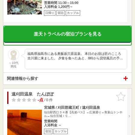
営業時間 11:30～15:00
入浴料金 1,200円～
日帰り
宿泊
カップル
楽天トラベルの宿泊プランを見る
福島県福島市にある奥飯坂穴原温泉。 本日のお宿は匠のこころ
吉川屋に来ました。 夕食を食べたあと、8時から貸切風呂の予…
～10代
男性
関連情報から探す
遠刈田温泉 たんぽぽ
お気に入
りに追加
-点
/ 0 件
宮城県 / 刈田郡蔵王町 / 遠刈田温泉
仙台駅西口３４番【高速バス】→広瀬通り→青葉山トンネ
ル→仙台宮城ＩＣ…
営業時間
入浴料金 ～
宿泊
カップル