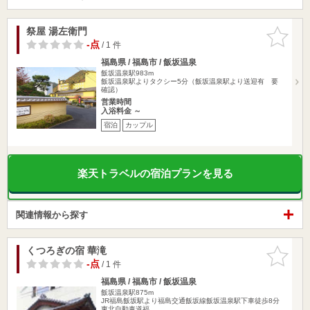
祭屋 湯左衛門
お気に入
りに追加
-点
/ 1 件
福島県 / 福島市 / 飯坂温泉
飯坂温泉駅983m
飯坂温泉駅よりタクシー5分（飯坂温泉駅より送迎有 要
確認）
営業時間
入浴料金 ～
宿泊
カップル
楽天トラベルの宿泊プランを見る
関連情報から探す
くつろぎの宿 華滝
お気に入
りに追加
-点
/ 1 件
福島県 / 福島市 / 飯坂温泉
飯坂温泉駅875m
JR福島飯坂駅より福島交通飯坂線飯坂温泉駅下車徒歩8分
東北自動車道福…