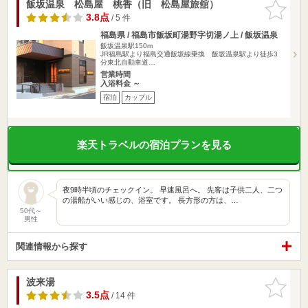
飯坂温泉 松島屋 桃香（旧 松島屋旅舘）
お気に入
りに追加
3.8点
/ 5 件
福島県 / 福島市飯坂町湯野字切湯ノ上 / 飯坂温泉
飯坂温泉駅150m
JR福島駅より福島交通飯坂線乗換 飯坂温泉駅より徒歩3
分東北自動車道…
営業時間
入浴料金 ～
宿泊
カップル
楽天トラベルの宿泊プランを見る
夜9時半頃のチェックイン。 早速風呂へ。 先客は子供二人、二つ
の湯船がいい感じの、浴室です。 長方形の方は、…
50代～
男性
関連情報から探す
波来湯
お気に入
りに追加
3.5点
/ 14 件