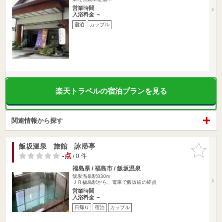
営業時間
入浴料金 ～
宿泊
カップル
楽天トラベルの宿泊プランを見る
関連情報から探す
飯坂温泉 旅館 詠帰亭
お気に入
りに追加
-点
/ 0 件
福島県 / 福島市 / 飯坂温泉
飯坂温泉駅830m
ＪＲ福島駅から、電車で飯坂線の終点
営業時間
入浴料金 ～
日帰り
宿泊
カップル