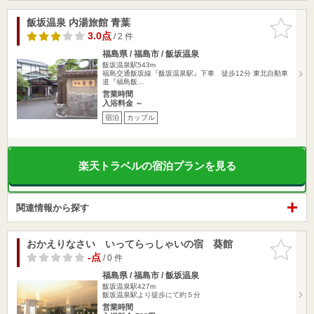
飯坂温泉 内湯旅館 青葉
お気に入
りに追加
3.0点
/ 2 件
福島県 / 福島市 / 飯坂温泉
飯坂温泉駅543m
福島交通飯坂線『飯坂温泉駅』下車 徒歩12分 東北自動車
道『福島飯…
営業時間
入浴料金 ～
宿泊
カップル
楽天トラベルの宿泊プランを見る
関連情報から探す
おかえりなさい いってらっしゃいの宿 葵館
お気に入
りに追加
-点
/ 0 件
福島県 / 福島市 / 飯坂温泉
飯坂温泉駅427m
飯坂温泉駅より徒歩にて約５分
営業時間