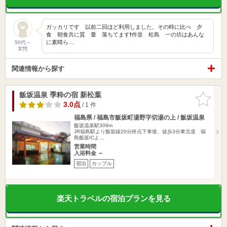
ガッカリです 以前二回ほど利用しました。その時に比べ 夕
食 朝食共に質 量 落ちてます❗作並 松島 一の坊はあんな
に素晴ら…
50代～
女性
関連情報から探す
飯坂温泉 季粋の宿 新松葉
お気に入
りに追加
3.0点
/ 1 件
福島県 / 福島市飯坂町湯野字切湯の上 / 飯坂温泉
飯坂温泉駅309m
JR福島駅より飯坂線20分終点下車後、徒歩3分東北道 福
島飯坂ICよ…
営業時間
入浴料金 ～
宿泊
カップル
楽天トラベルの宿泊プランを見る