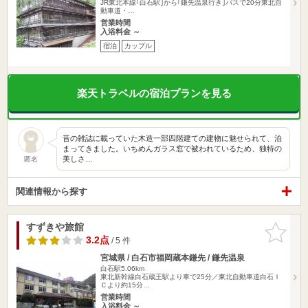
JR東北本線｢白石駅｣から｢鎌先温泉行き｣バスで20分東北自
動車道・…
営業時間
入浴料金 ～
宿泊
カップル
楽天トラベルの宿泊プランを見る
昔の雑誌に載っていた木造一部四階建ての建物に魅せられて、泊
まってきました。いちめんガラス窓で被われているため、独特の
美しさ…
匿名
関連情報から探す
すずきや旅館
お気に入
りに追加
3.2点
/ 5 件
宮城県 / 白石市福岡蔵本鎌先 / 鎌先温泉
白石駅5.06km
東北新幹線白石蔵王駅より車で25分／東北自動車道白石Ｉ
Ｃより約15分…
営業時間
入浴料金 ～