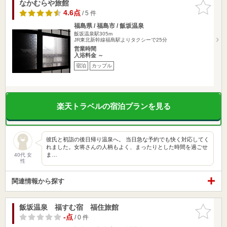
なかむらや旅館
お気に入
りに追加
4.6点
/ 5 件
福島県 / 福島市 / 飯坂温泉
飯坂温泉駅305m
JR東北新幹線福島駅よりタクシーで25分
営業時間
入浴料金 ～
宿泊
カップル
楽天トラベルの宿泊プランを見る
彼氏と初詣の後日帰り温泉へ。 当日急な予約でも快く対応してく
れました。女将さんの人柄もよく、まったりとした時間を過ごせ
ま…
40代 女
性
関連情報から探す
飯坂温泉 福すむ宿 福住旅館
お気に入
りに追加
-点
/ 0 件