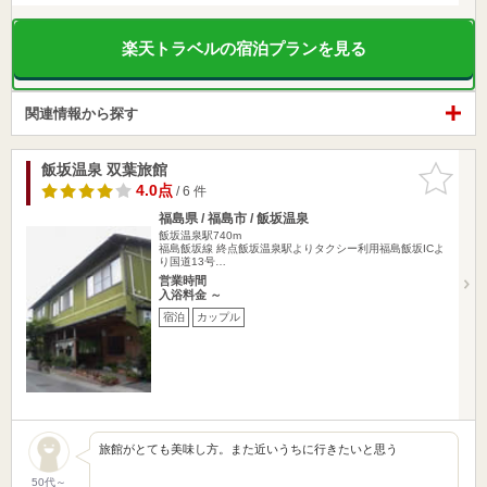
楽天トラベルの宿泊プランを見る
関連情報から探す
飯坂温泉 双葉旅館
お気に入
りに追加
4.0点
/ 6 件
福島県 / 福島市 / 飯坂温泉
飯坂温泉駅740m
福島飯坂線 終点飯坂温泉駅よりタクシー利用福島飯坂ICよ
り国道13号…
営業時間
入浴料金 ～
宿泊
カップル
旅館がとても美味し方。また近いうちに行きたいと思う
50代～