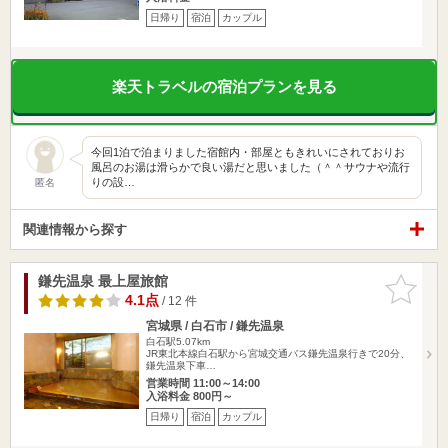
日帰り
宿泊
カップル
楽天トラベルの宿泊プランを見る
今回1泊で泊まりました宿館内・部屋ともきれいにされておりお
風呂のお湯は滑らかで良い湯だと思いました（＾＾サウナや流行
りの設…
匿名
関連情報から探す
鎌先温泉 最上屋旅館
お気に入
りに追加
4.1点
/ 12 件
宮城県 / 白石市 / 鎌先温泉
白石駅5.07km
JR東北本線白石駅から宮城交通バス鎌先温泉行きで20分、
鎌先温泉下車…
営業時間 11:00～14:00
入浴料金 800円～
日帰り
宿泊
カップル