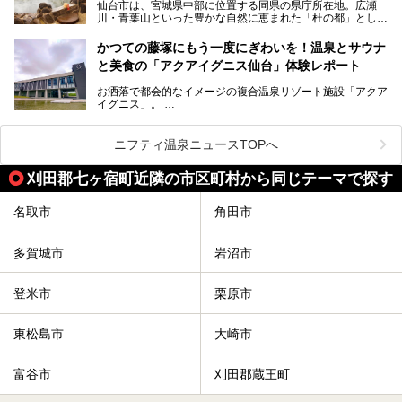
仙台市は、宮城県中部に位置する同県の県庁所在地。広瀬
の旅館・ホテルも立ち寄り入浴に門戸を開いてくれていま
提供元：サッポロビール【PR】
川・青葉山といった豊かな自然に恵まれた「杜の都」として
す。
知られ、戦国武将・伊達政宗のお膝元として歴史ファンにも
この記事はサッポロビールのPRイベント告知記事です。
人気です。新幹線を使えば都心から1時間30分とアクセスも
今回はそんな旅館の中から、おすすめしたい5ヶ所の温泉を
かつての藤塚にもう一度にぎわいを！温泉とサウナ
よく、気軽に訪れやすい地方都市の1つです。
セレクトしてみました。うち3ヶ所はサウナも楽しめます。
と美食の「アクアイグニス仙台」体験レポート
今回は、仙台市内のおすすめスーパー銭湯をご紹介します。
お洒落で都会的なイメージの複合温泉リゾート施設「アクア
仙台牛タンなどを堪能するグルメ旅や、スポーツ観戦の遠征
イグニス」。
時などに利用しやすい温浴施設がたくさんありますよ。
関西空港や吉川美南（埼玉県）に続いて仙台市若林区に202
2年4月にオープンした「アクアイグニス仙台」は、日帰り
ニフティ温泉ニュースTOPへ
温泉の「藤塚の湯」、マルシェ リアン、和食「笠庵」、イ
タリアン「グリーチネ」、ベーカリー「マリアージュ ドゥ
刈田郡七ヶ宿町近隣の市区町村から同じテーマで探す
ファリーヌ」、スイーツの「コンフィチュール アッシュ」
と「ル ショコラ ドゥ アッシュ」、そしてカフェ「猿田彦珈
琲」と話題のお店が勢ぞろい！
名取市
角田市
この「アクアイグニス仙台」の魅力を探りにお出かけしてき
ました。
多賀城市
岩沼市
登米市
栗原市
東松島市
大崎市
富谷市
刈田郡蔵王町