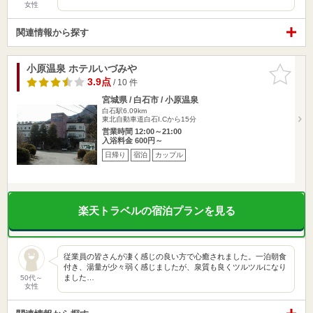
女性
関連情報から探す
小原温泉 ホテルいづみや
お気に入
りに追加
3.9点
/ 10 件
宮城県 / 白石市 / 小原温泉
白石駅6.09km
東北自動車道白石I.Cから15分
営業時間 12:00～21:00
入浴料金 600円～
日帰り
宿泊
カップル
楽天トラベルの宿泊プランを見る
従業員の皆さんが凄く感じの良い方で心癒されました。一泊朝食
付き、湯量が少々弱く感じましたが、泉質も良くツルツルになり
ました…
50代～
女性