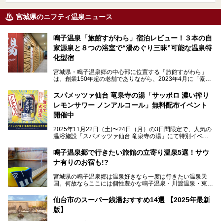
宮城県のニフティ温泉ニュース
鳴子温泉「旅館すがわら」宿泊レビュー！３本の自
家源泉と８つの浴室で“湯めぐり三昧”可能な温泉特
化型宿
宮城県・鳴子温泉郷の中心部に位置する「旅館すがわら」
は、創業150年超の老舗でありながら、2023年4月に「素泊
まり専門の宿」としてリニューアルオープン。同時に温泉熱
を利用したサウナも新設され、温泉ファン・サウナ―双方に
スパメッツァ仙台 竜泉寺の湯「サッポロ 濃い搾り
注目のスポットです。
レモンサワー ノンアルコール」無料配布イベント
開催中
特筆すべきは、館内で完結する圧倒的な「湯めぐり」のバリ
2025年11月22日（土)〜24日（月）の3日間限定で、人気の
エーション。“温泉のデパート”・“東の横綱”と称される鳴子
温浴施設「スパメッツァ仙台 竜泉寺の湯」にて特別イベン
温泉郷の中でも、3本の異なる自家源泉を使い分けるその実
トを開催！居酒屋の手搾りサワーのような本格感が味わえる
力は折り紙付き。実際に宿泊した筆者が、“温泉”を中心にそ
「サッポロ 濃い搾りレモンサワー ノンアルコール」を無料
鳴子温泉郷で行きたい旅館の立寄り温泉5選！サウ
の全貌を詳細レビューします！
配布します。さらにSNS投稿で「サッポロ 濃い搾りグレフ
ナ有りのお宿も!?
ルサワー ノンアルコール」もプレゼント。湯上がりにぴっ
たりの一杯をぜひお楽しみください。
宮城県の鳴子温泉郷は温泉好きなら一度は行きたい温泉天
国。何故ならここには個性豊かな鳴子温泉・川渡温泉・東鳴
子温泉・中山平温泉・鬼首温泉という5つの温泉地があり、
硫黄泉、塩化物泉、硫酸塩泉、炭酸水素塩泉などと多様な泉
仙台市のスーパー銭湯おすすめ14選 【2025年最新
質がそろっているからです。
版】
ー
また共同浴場（日帰り温泉）だけでなく、嬉しいことに多く