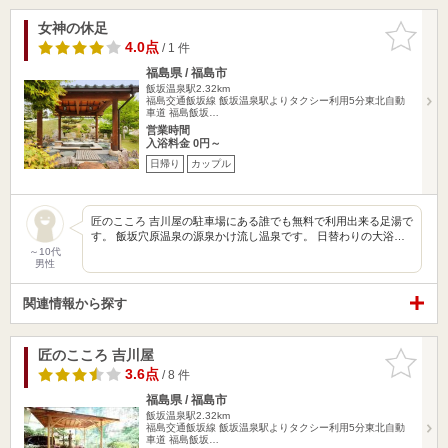
女神の休足
お気に入
りに追加
4.0点
/ 1 件
福島県 / 福島市
飯坂温泉駅2.32km
福島交通飯坂線 飯坂温泉駅よりタクシー利用5分東北自動
車道 福島飯坂…
営業時間
入浴料金 0円～
日帰り
カップル
匠のこころ 吉川屋の駐車場にある誰でも無料で利用出来る足湯で
す。 飯坂穴原温泉の源泉かけ流し温泉です。 日替わりの大浴…
～10代
男性
関連情報から探す
匠のこころ 吉川屋
お気に入
りに追加
3.6点
/ 8 件
福島県 / 福島市
飯坂温泉駅2.32km
福島交通飯坂線 飯坂温泉駅よりタクシー利用5分東北自動
車道 福島飯坂…