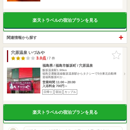
楽天トラベルの宿泊プランを見る
関連情報から探す
穴原温泉 いづみや
お気に入
りに追加
3.0点
/ 7 件
福島県 / 福島市飯坂町 / 穴原温泉
飯坂温泉駅1.98km
福島交通飯坂線飯坂温泉駅からタクシーで5分東北自動車
道福島飯坂ICか…
営業時間 11:00～20:00
入浴料金 700円～
日帰り
宿泊
カップル
楽天トラベルの宿泊プランを見る