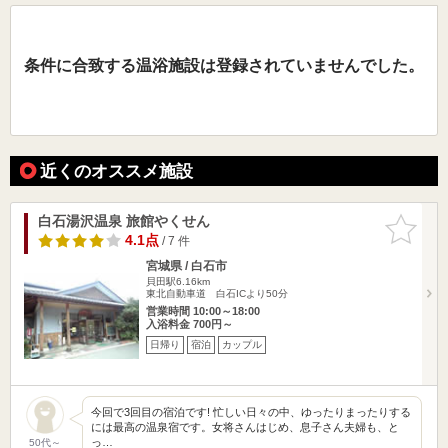
条件に合致する温浴施設は登録されていませんでした。
近くのオススメ施設
白石湯沢温泉 旅館やくせん
お気に入
りに追加
4.1点
/ 7 件
宮城県 / 白石市
貝田駅6.16km
東北自動車道 白石ICより50分
営業時間 10:00～18:00
入浴料金 700円～
日帰り
宿泊
カップル
今回で3回目の宿泊です! 忙しい日々の中、ゆったりまったりする
には最高の温泉宿です。女将さんはじめ、息子さん夫婦も、と
っ…
50代～