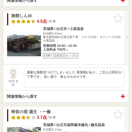
関連情報から探す
旅館しんゆ
お気に入
りに追加
4.5点
/ 8 件
宮城県 / 白石市 / 小原温泉
白石駅5.42km
東北新幹線白石蔵王駅下車 バスで15分・タクシーで13分
小原温泉 …
営業時間 10:00～15:30
入浴料金 700円～
日帰り
宿泊
カップル
素敵な旅館見つけてしまいました 清潔感があり、ご主人の対応が
丁寧です。 良い湯で、体もポカポカです。
30代 女
性
関連情報から探す
時音の宿 湯主 ・一條
お気に入
りに追加
3.7点
/ 9 件
宮城県 / 白石市福岡蔵本鎌先 / 鎌先温泉
白石駅5.11km