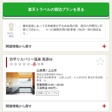
楽天トラベルの宿泊プランを見る
鎌先温泉にあって日本秘湯を守る会会員の宿。祝日の月曜日に日
帰りで訪れた。 ４つの旅館共用の駐車場（№19～30の指定あ
り…
50代～
男性
関連情報から探す
坊平リカバリー温泉 高原ゆ
お気に入
りに追加
-点
/ 0 件
山形県 / 上山市
茂吉記念館前駅9.90km
東北中央自動車道「山形上山IC」から約30分 東北中央自動
車道「か…
営業時間 6:00～20:00
入浴料金 800円～
日帰り
カップル
関連情報から探す