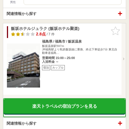
男性
関連情報から探す
飯坂ホテルジュラク (飯坂ホテル聚楽)
お気に入
りに追加
2.8点
/ 7 件
福島県 / 福島市 / 飯坂温泉
飯坂温泉駅597m
JR福島駅より私鉄飯坂線に乗換、終点下車徒歩7分 東北自
動車道福島…
営業時間 15:00～25:00
入浴料金 ～
宿泊
カップル
楽天トラベルの宿泊プランを見る
関連情報から探す