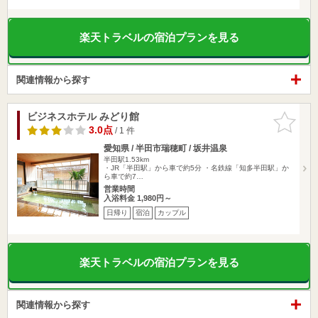
楽天トラベルの宿泊プランを見る
関連情報から探す
ビジネスホテル みどり館
お気に入
りに追加
3.0点
/ 1 件
愛知県 / 半田市瑞穂町 / 坂井温泉
半田駅1.53km
・JR「半田駅」から車で約5分 ・名鉄線「知多半田駅」か
ら車で約7…
営業時間
入浴料金 1,980円～
日帰り
宿泊
カップル
楽天トラベルの宿泊プランを見る
関連情報から探す