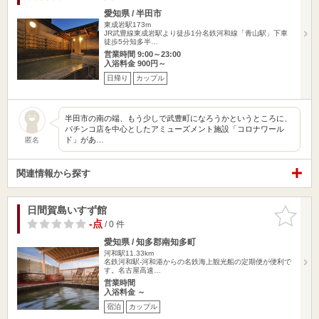
愛知県 / 半田市
東成岩駅173m
JR武豊線東成岩駅より徒歩1分名鉄河和線「青山駅」下車
徒歩5分知多半…
営業時間 9:00～23:00
入浴料金 900円～
日帰り
カップル
半田市の南の端、もう少しで武豊町になろうかというところに、
パチンコ店を中心としたアミューズメント施設「コロナワール
ド」があ…
匿名
関連情報から探す
日間賀島いすず館
お気に入
りに追加
-点
/ 0 件
愛知県 / 知多郡南知多町
河和駅11.33km
名鉄河和駅-河和港からの名鉄海上観光船の定期便が便利で
す。名古屋高速…
営業時間
入浴料金 ～
宿泊
カップル