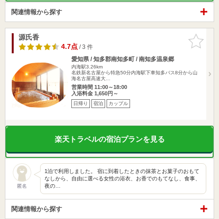
関連情報から探す
源氏香
お気に入
りに追加
4.7点
/ 3 件
愛知県 / 知多郡南知多町 / 南知多温泉郷
内海駅3.26km
名鉄新名古屋から特急50分内海駅下車知多バス8分から山
海名古屋高速大…
営業時間 11:00～18:00
入浴料金 1,650円～
日帰り
宿泊
カップル
楽天トラベルの宿泊プランを見る
1泊で利用しました。 宿に到着したときの抹茶とお菓子のおもて
なしから、自由に選べる女性の浴衣、お香でのもてなし、食事、
夜の…
匿名
関連情報から探す