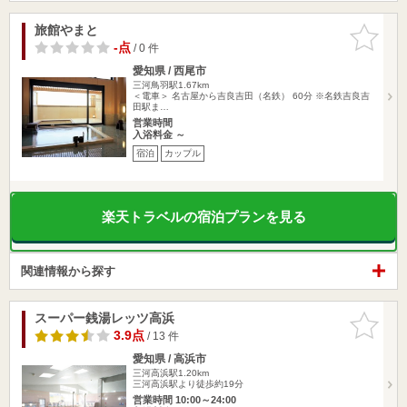
旅館やまと
お気に入
りに追加
-点
/ 0 件
愛知県 / 西尾市
三河鳥羽駅1.67km
＜電車＞ 名古屋から吉良吉田（名鉄） 60分 ※名鉄吉良吉
田駅ま…
営業時間
入浴料金 ～
宿泊
カップル
楽天トラベルの宿泊プランを見る
関連情報から探す
スーパー銭湯レッツ高浜
お気に入
りに追加
3.9点
/ 13 件
愛知県 / 高浜市
三河高浜駅1.20km
三河高浜駅より徒歩約19分
営業時間 10:00～24:00