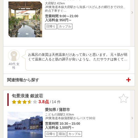
大府駅2.42km
JR東海道本線大府駅から知多バスげんきの郷行きで15分、
終点下車すぐ…
営業時間 9:00～21:00
入浴料金 950円～
日帰り
カップル
お風呂の泉質は天然温泉だけあって良いと思います。 元々肌が弱
くて温泉に入ると肌の調子が良いような。 ただサウナは狭くて…
40代 女
性
関連情報から探す
旬景浪漫 銀波荘
お気に入
りに追加
3.8点
/ 14 件
愛知県 / 蒲郡市
こどもの国駅2.63km
JR東海道本線蒲郡駅からバスで30分
営業時間 10:30～15:00
入浴料金 1,500円～
日帰り
宿泊
カップル