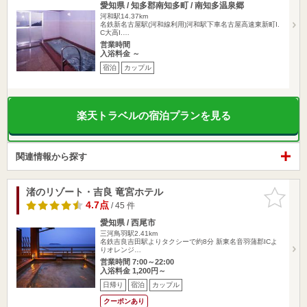
愛知県 / 知多郡南知多町 / 南知多温泉郷
河和駅14.37km
名鉄新名古屋駅(河和線利用)河和駅下車名古屋高速東新町I.
C大高I.…
営業時間
入浴料金 ～
宿泊
カップル
楽天トラベルの宿泊プランを見る
関連情報から探す
渚のリゾート・吉良 竜宮ホテル
お気に入
りに追加
4.7点
/ 45 件
愛知県 / 西尾市
三河鳥羽駅2.41km
名鉄吉良吉田駅よりタクシーで約8分 新東名音羽蒲郡ICよ
りオレンジ…
営業時間 7:00～22:00
入浴料金 1,200円～
日帰り
宿泊
カップル
クーポンあり