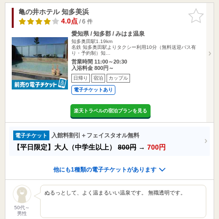
亀の井ホテル 知多美浜
お気に入
りに追加
4.0点
/ 6 件
愛知県 / 知多郡 / みはま温泉
知多奥田駅1.19km
名鉄 知多奥田駅よりタクシー利用10分（無料送迎バス有
り・予約制）知…
営業時間 11:00～20:30
入浴料金 800円～
日帰り
宿泊
カップル
電子チケットあり
楽天トラベルの宿泊プランを見る
入館料割引＋フェイスタオル無料
電子チケット
【平日限定】大人（中学生以上）
800円
→
700円
他にも1種類の電子チケットがあります
ぬるっとして、よく温まるいい温泉です。 無職透明です。
50代～
男性