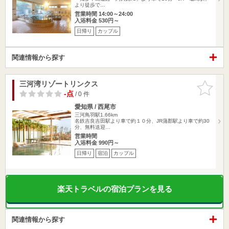
より徒歩で…
営業時間 14:00～24:00
入浴料金 530円～
日帰り
カップル
関連情報から探す
三河湾リゾートリンクス
お気に入
りに追加
-点
/ 0 件
愛知県 / 西尾市
三河鳥羽駅1.66km
名鉄吉良吉田駅より車で約１０分、JR蒲郡駅より車で約30
分、無料送迎…
営業時間
入浴料金 990円～
日帰り
宿泊
カップル
楽天トラベルの宿泊プランを見る
関連情報から探す