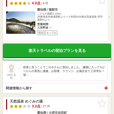
りに追加
4.0点
/ 4 件
愛知県 / 蒲郡市
こどもの国駅2.15km
JR東海道本線蒲郡駅よりバス利用30分東名高速道路 音羽
蒲郡ICより…
営業時間
入浴料金 ～
宿泊
カップル
楽天トラベルの宿泊プランを見る
絶景と言うことでこのホテルに宿泊しました。 建物に入ってロビ
ーからの景色に感激。お部屋、ラウンジ、お風呂全て三河湾を一
望…
40代 女
性
関連情報から探す
天然温泉 めぐみの湯
お気に入
りに追加
3.2点
/ 27 件
愛知県 / 大府市吉田町