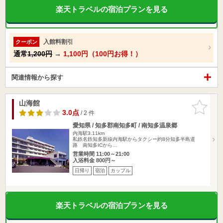
楽天トラベルの宿泊プランを見る
入館料割引
クーポン
通常
1,200円
→
1,100円（100円お得！）
関連情報から探す
山海館
お気に入
りに追加
3.0点
/ 2 件
愛知県 / 知多郡南知多町 / 南知多温泉郷
内海駅3.11km
私鉄名鉄知多新線内海駅からタクシー約8分知多半島道
路 南知多ICから…
営業時間 11:00～21:00
入浴料金 800円～
日帰り
宿泊
カップル
楽天トラベルの宿泊プランを見る