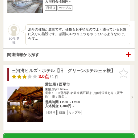
入浴料金 680円～
日帰り
カップル
湯舟の種類が豊富です。価格もお手頃なのでよく通っているお気
に入りの施設です。 話題のロウリュウもやっているようなので、
今度…
30代 男
性
関連情報から探す
三河湾ヒルズ・ホテル【旧 グリーンホテル三ヶ根】
お気に入
りに追加
3.0点
/ 1 件
愛知県 / 西尾市
東幡豆駅1.64km
電車：ＪＲ蒲郡駅/名鉄東幡豆駅より無料送迎あり（要予
約） 車：東名…
営業時間 11:30～17:00
入浴料金 1,300円～
日帰り
宿泊
カップル