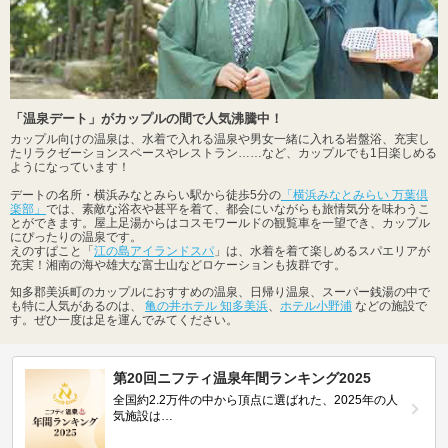
「温泉デート」がカップルの間で人気沸騰中！
カップル向けの温泉は、水着で入れる温泉や男女一緒に入れる岩盤浴、充実し
たリラクゼーションスペースやレストラン……など、カップルでも1日楽しめる
ようになっています！
デートの名所・横浜みなとみらい駅から徒歩5分の
「横浜みなとみらい 万葉倶
楽部」
では、素敵な浴衣や甚平を着て、都会にいながらも旅情気分を味わうこ
とができます。屋上足湯からはコスモワールドの観覧車を一望でき、カップル
にぴったりの温泉です。
えのすぱこと「
江の島アイランドスパ
」は、水着を着て楽しめるスパエリアが
充実！湘南の海や雄大な富士山などロケーションも抜群です。
知多郡美浜町のカップルにおすすめの温泉、日帰り温泉、スーパー銭湯の中で
も特に人気があるのは、
亀の井ホテル 知多美浜
、
ホテル小野浦
などの施設で
す。ぜひ一度は足を運んでみてください。
第20回ニフティ温泉年間ランキング2025
全国約2.2万件の中から頂点に選ばれた、2025年の人
気施設は…