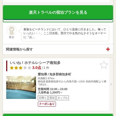
楽天トラベルの宿泊プランを見る
家族をビーチランドにおいて、ひとり温泉に行きました。俺って
いったい・・。ここ日吉苑。受付でやる気のなさそうなオーナー
に『お…
匿名
関連情報から探す
いいね！ホテルレシーア南知多
お気に入
りに追加
3.0点
/ 1 件
愛知県 / 知多郡南知多町
内海駅2.87km
南知多道路南知多ICから内海方面へ10分 名鉄内海駅より車
で約10…
営業時間 15:00～23:00
入浴料金 1,200円～
日帰り
宿泊
カップル
クーポンあり