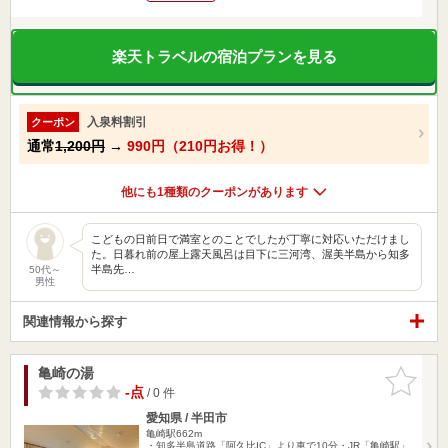
楽天トラベルの宿泊プランを見る
入泉料割引
クーポン
通常
1,200円
→
990円（210円お得！）
他にも1種類のクーポンがあります
こどもの日前日で満室とのことでしたが丁寧に対応いただけまし
た。日暮れ前の屋上露天風呂は目下に三河湾、渥美半島から知多
半島先…
50代～
男性
関連情報から探す
亀崎の湯
お気に入
りに追加
-点
/ 0 件
愛知県 / 半田市
亀崎駅662m
・知多半島道路「阿久比IC」より車で10分・JR「亀崎駅」