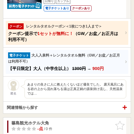
日帰り
カップル
電子チケットあり
クーポンあり
レンタルタオルクーポン＜1枚につき1人まで＞
クーポン
クーポン提示で
1セットが無料に！
（GW／お盆／お正月は
利用不可）
大人入泉料＋レンタルタオル無料（GW／お盆／お正月
電子チケット
は利用不可）
【平日限定】大人（中学生以上）
1300円
→
900円
あまりの良さに人に教えたくないほど優良でした。 露天風呂にあ
る岩の上から流れ落ちる湯は正真正銘の源泉掛け流し、天然温泉
では…
匿名
関連情報から探す
篠島観光ホテル大角
お気に入
りに追加
-点
/ 0 件