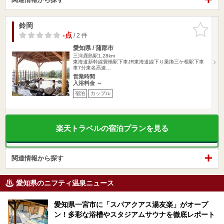
鈴岡
お気に入
りに追加
-点
/ 2 件
愛知県 / 蒲郡市
三河鹿島駅1.28km
東海道新幹線豊橋駅下車JR東海道線下り乗換三ケ根駅下車
車7分東名高速…
営業時間
入浴料金 ～
宿泊
カップル
楽天トラベルの宿泊プランを見る
関連情報から探す
愛知県のニフティ温泉ニュース
愛知県一宮市に「スパアクアス湯友楽」がオープ
ン！多彩な浴槽やスタジアムサウナを徹底レポート