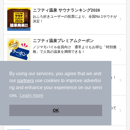
ニフティ温泉 サウナランキング2026
おふろ好きユーザーの投票により、全国No.1サウナが
決定！
ニフティ温泉プレミアムクーポン
ノジマモバイル会員向け 通常よりもお得な「特別価
格」で人気の温泉を満喫できる！
【ニフティ温泉 百名湯2026】
By using our services, you agree that we and
行ってみたい施設に投票してプレゼントを当てよう！
our
partners
use cookies to improve advertisi
（全10回開催 / 合計260名様）
ng and enhance your experience on our servi
ces.
Learn more
岩盤浴特集
日本全国の岩盤浴情報だけをピックアップ。まとめて
OK
検索！