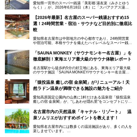
愛知県一宮市のスーパー銭湯「美彩都 湯友楽（みさとゆう
らく）」が、2026年6月18日（木）に「スパアクアス湯友
楽」としてリニューアルオープン！
【2026年最新】名古屋のスーパー銭湯おすすめ15
この地で30年にわたり愛され続けてきた施設だからこそ、
選！24時間営業・宿泊・サウナなど目的別に徹底比
地元住民をはじめオープンを待ちわびている人も多いのでは
ないでしょうか。
較
老朽化した設備の補修を機に、2年前からじっくり構想を練
ってきたというだけあって、館内の充実度は想像以上。
愛知県名古屋市は中部地方の中心都市であり、24時間営業
以前の4倍に拡張したという露天エリアや10の浴槽、40人収
や宿泊可能、本格サウナを備えたハイレベルなスーパー銭湯
容の巨大なスタジアムサウナに、岩盤浴やリラクゼーション
が密集する激戦区です。
までまるごと楽しめる施設に生まれ変わりました。
「SAUNA MONKEY（サウナモンキー名古屋）」を
そのため、「日々の仕事の疲れを心身ともにリセットした
今回は、全面リニューアルして新しくなった「スパアクアス
徹底解剖！東海エリア最大級のサウナ体験レポート
い」「休日に時間を忘れて1日中ダラダラ過ごしたい」「コ
湯友楽」に一足早くお邪魔して取材してきました！
スパ良く非日常の極上体験を味わいたい」人向けの施設が多
名古屋駅から徒歩約5分の好立地にある、東海エリア最大級
くある点が魅力です！
のサウナ施設「SAUNA MONKEY/サウナモンキー名古屋」
をご存じですか？
今回は、名古屋市でおすすめのスーパー銭湯を紹介します。
「名古屋駅周辺ってサウナが少ないよね」という声をよく耳
お好みの温泉施設を見つけて楽しんでくださいね。
「猿投温泉 癒しの宿 金泉閣」がリニューアル！天
にするだけあり、アクセスの良さにも胸が高鳴ります。
然ラドン温泉が満喫できる施設の魅力をご紹介
今回は普段は男性専用となっているパブリックサウナが、女
性専用で公開される『レディースデー』が開催されたので、
愛知高原国定公園内の山奥に1軒だけある温泉宿「猿投温泉
さっそく取材してきました！
癒しの宿 金泉閣」が、“しあわせ隠れ里”をコンセプトにリニ
ューアルオープンします。
名古屋市内の天然温泉「キャナル・リゾート」 温
天然ラドン温泉が堪能できるお風呂や、新設・改装された客
泉ソムリエがおすすめポイントを教えます！
室、地元の食材と温泉水で作られたお料理……。
新しくなった「猿投温泉 癒しの宿 金泉閣」の魅力を丸ごと
愛知県名古屋市内には数多くの温浴施設があり、多くの人を
ご紹介します。
楽しませています。
その中でも今回は「キャナル・リゾート」について、温泉ソ