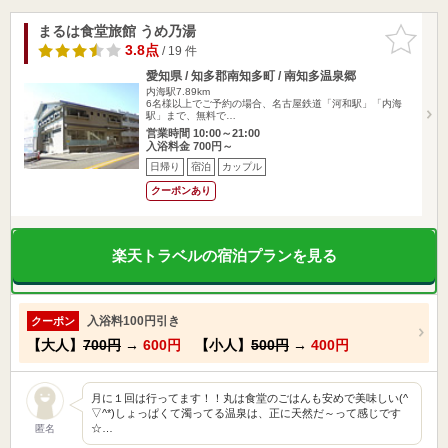
まるは食堂旅館 うめ乃湯
お気に入
りに追加
3.8点
/ 19 件
愛知県 / 知多郡南知多町 / 南知多温泉郷
内海駅7.89km
6名様以上でご予約の場合、名古屋鉄道「河和駅」「内海
駅」まで、無料で…
営業時間 10:00～21:00
入浴料金 700円～
日帰り
宿泊
カップル
クーポンあり
楽天トラベルの宿泊プランを見る
入浴料100円引き
クーポン
【大人】
700円
→
600円
【小人】
500円
→
400円
月に１回は行ってます！！丸は食堂のごはんも安めで美味しい(^
▽^*)しょっぱくて濁ってる温泉は、正に天然だ～って感じです
☆…
匿名