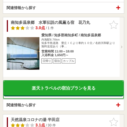
関連情報から探す
南知多温泉郷 水軍伝説の風薫る宿 花乃丸
お気に入
りに追加
3.0点
/ 1 件
愛知県 / 知多郡南知多町 / 南知多温泉郷
内海駅8.76km
知多半島道路 豊丘ＩＣより車約１０分／名鉄河和駅より
無料送迎あり（事…
営業時間 11:00～18:00
入浴料金 1,650円～
日帰り
宿泊
カップル
楽天トラベルの宿泊プランを見る
関連情報から探す
天然温泉コロナの湯 半田店
お気に入
りに追加
3.1点
/ 30 件