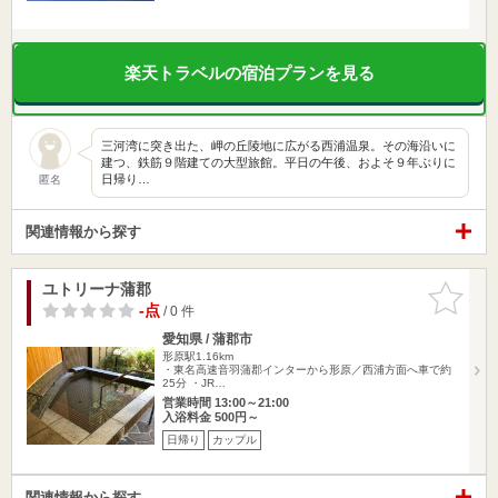
楽天トラベルの宿泊プランを見る
三河湾に突き出た、岬の丘陵地に広がる西浦温泉。その海沿いに
建つ、鉄筋９階建ての大型旅館。平日の午後、およそ９年ぶりに
日帰り…
匿名
関連情報から探す
ユトリーナ蒲郡
お気に入
りに追加
-点
/ 0 件
愛知県 / 蒲郡市
形原駅1.16km
・東名高速音羽蒲郡インターから形原／西浦方面へ車で約
25分 ・JR…
営業時間 13:00～21:00
入浴料金 500円～
日帰り
カップル
関連情報から探す