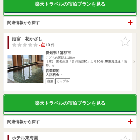
楽天トラベルの宿泊プランを見る
関連情報から探す
姫宿 花かざし
お気に入
りに追加
-点
/ 0 件
愛知県 / 蒲郡市
こどもの国駅2.15km
【車】 東名高速「音羽蒲郡IC」より30分 JR東海道線「蒲
郡」か…
営業時間
入浴料金 ～
宿泊
カップル
楽天トラベルの宿泊プランを見る
関連情報から探す
ホテル東海園
お気に入