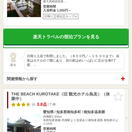
速大高経由知多…
営業時間
入浴料金 1,000円～
日帰り
宿泊
カップル
楽天トラベルの宿泊プランを見る
日帰り入浴で利用しました。（８００円／～１５:００まで） 浴
室はホテルの７階にあり、目の前はめいっぱいに広がる海!!丁
度、…
匿名
関連情報から探す
THE BEACH KUROTAKE（旧 観光ホテル魚友）（休
お気に入
業中）
りに追加
3.8点
/ 7 件
愛知県 / 知多郡南知多町 / 南知多温泉郷
内海駅1.60km
名鉄知多新線 内海駅より送迎あり南知多道路 南知多ICよ
り10分
営業時間