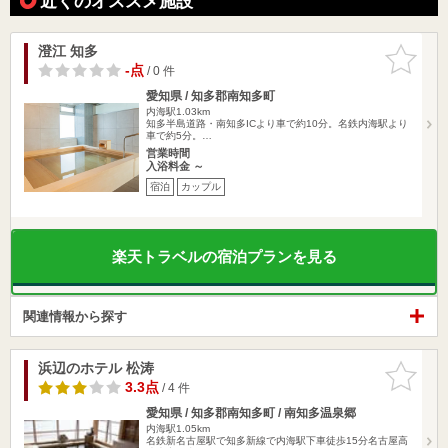
近くのオススメ施設
澄江 知多
お気に入
りに追加
-点
/ 0 件
愛知県 / 知多郡南知多町
内海駅1.03km
知多半島道路・南知多ICより車で約10分。名鉄内海駅より
車で約5分。…
営業時間
入浴料金 ～
宿泊
カップル
楽天トラベルの宿泊プランを見る
関連情報から探す
浜辺のホテル 松涛
お気に入
りに追加
3.3点
/ 4 件
愛知県 / 知多郡南知多町 / 南知多温泉郷
内海駅1.05km
名鉄新名古屋駅で知多新線で内海駅下車徒歩15分名古屋高