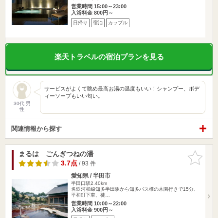
営業時間 15:00～23:00
入浴料金 800円～
日帰り
宿泊
カップル
楽天トラベルの宿泊プランを見る
サービスがよくて眺め最高お湯の温度もいい！シャンプー、ボデ
ィーソープもいい匂い。
30代 男
性
関連情報から探す
まるは ごんぎつねの湯
お気に入
りに追加
3.7点
/ 93 件
愛知県 / 半田市
半田口駅2.40km
名鉄河和線知多半田駅から知多バス椎の木園行きで15分、
平和町下車、徒…
営業時間 10:00～22:00
入浴料金 900円～