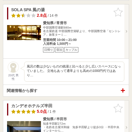
SOLA SPA 風の湯
お気に入
りに追加
2.8点
/ 14 件
愛知県 / 常滑市
中部国際空港駅680m
名古屋鉄道 中部国際空港駅より、中部国際空港「セントレ
ア」旅客ターミ…
営業時間 10:00～21:00
入浴料金 1,500円～
日帰り
宿泊
カップル
風呂の数は少ないものの銭湯と比べると少し広いスペースになっ
ていました。 立地もあって通常よりも高めの1000円代ではあ
り…
20代 男
性
関連情報から探す
カンデオホテルズ半田
お気に入
りに追加
5.0点
/ 1 件
愛知県 / 半田市
知多半田駅272m
・名鉄名古屋河和線 知多半田駅より徒歩3分 ・半田中央
インターから…