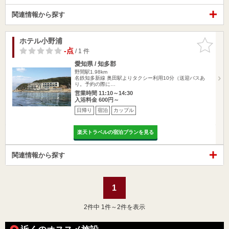
関連情報から探す
ホテル小野浦
お気に入
りに追加
-点
/ 1 件
愛知県 / 知多郡
野間駅1.98km
名鉄知多新線 奥田駅よりタクシー利用10分（送迎バスあ
り。予約の際に…
営業時間 11:10～14:30
入浴料金 600円～
日帰り
宿泊
カップル
楽天トラベルの宿泊プランを見る
関連情報から探す
1
2
件中 1件～2件を表示