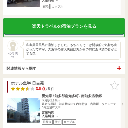
入浴料金 ～
宿泊
カップル
楽天トラベルの宿泊プランを見る
客室露天風呂に宿泊しました。もちろんそこは開放的で気持ち良
かったですが、大浴場の露天風呂は海が目の前にあり波の音がと
ても気…
40代 男
性
関連情報から探す
ホテル魚半 日吉苑
お気に入
りに追加
3.5点
/ 5 件
愛知県 / 知多郡南知多町 / 南知多温泉郷
内海駅2.14km
鉄名古屋駅～知多新線にて内海行き、内海駅～タクシーで
5分送迎有大高I…
営業時間
入浴料金 ～
日帰り
宿泊
カップル