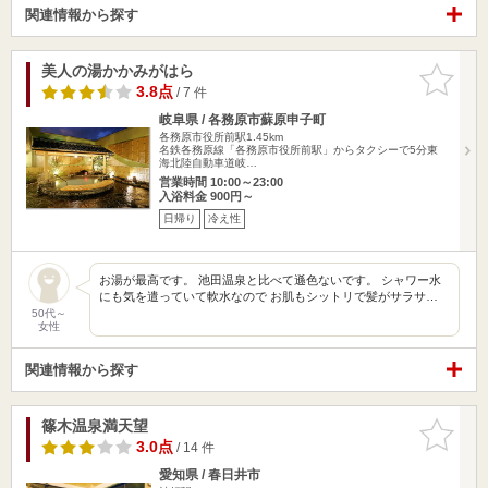
関連情報から探す
美人の湯かかみがはら
お気に入
りに追加
3.8点
/ 7 件
岐阜県 / 各務原市蘇原申子町
各務原市役所前駅1.45km
名鉄各務原線「各務原市役所前駅」からタクシーで5分東
海北陸自動車道岐…
営業時間 10:00～23:00
入浴料金 900円～
日帰り
冷え性
お湯が最高です。 池田温泉と比べて遜色ないです。 シャワー水
にも気を遣っていて軟水なので お肌もシットリで髪がサラサ…
50代～
女性
関連情報から探す
篠木温泉満天望
お気に入
りに追加
3.0点
/ 14 件
愛知県 / 春日井市