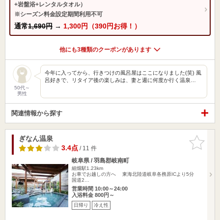
+岩盤浴+レンタルタオル）
※シーズン料金設定期間利用不可
通常
1,690円
→
1,300円（390円お得！）
他にも3種類のクーポンがあります
今年に入ってから、行きつけの風呂屋はここになりました(笑) 風
呂好きで、リタイア後の楽しみは、妻と週に何度か行く温泉…
50代～
男性
関連情報から探す
ぎなん温泉
お気に入
りに追加
3.4点
/ 11 件
岐阜県 / 羽島郡岐南町
細畑駅1.23km
お車でお越しの方へ 東海北陸道岐阜各務原ICより5分
国道2…
営業時間 10:00～24:00
入浴料金 800円～
日帰り
冷え性