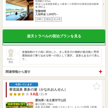
田神駅2.97km
JRまたは名鉄岐阜駅より岐阜バス利用20分東海北陸自動車
道 関ICよ…
営業時間
入浴料金 1,500円～
日帰り
宿泊
冷え性
楽天トラベルの宿泊プランを見る
老舗旅館の十八桜に宿泊した。ぎふ長良川の鵜飼の観光船に専用
通路経由で乗り込める唯一の宿として選択。 温泉もあるので喜ん
で…
50代～
男性
関連情報から探す
お気に入
今空いています
りに追加
香流温泉 喜多の湯（かなれおんせん）
3.8点
/ 21 件
愛知県 / 名古屋市守山区
藤が丘駅1.79km
名鉄 名古屋駅（名鉄バスセンター）よりバス利用 三軒家