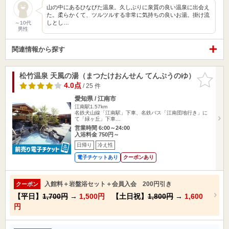
山の中にあるひなびた温泉。久しぶりに泉質の良い温泉に出会え
た。柔らかくて、ツルツルする非常に気持ちの良いお湯。掛け流
しとし…
～10代
男性
関連情報から探す
松竹温泉 天風の湯（まつたけおんせん てんぷうのゆ）
お気に入
りに追加
4.0点
/ 25 件
愛知県 / 江南市
江南駅1.57km
名鉄犬山線「江南駅」下車、名鉄バス「江南団地行き」に
て「緑ヶ丘」下車…
営業時間 6:00～24:00
入浴料金 750円～
日帰り
冷え性
電子チケットあり
クーポンあり
入館料＋岩盤浴セット＋会員入会 200円引き
クーポン
【平日】
1,700円
→
1,500円
【土日祝】
1,800円
→
1,600
円