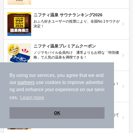
ニフティ温泉 サウナランキング2026
おふろ好きユーザーの投票により、全国No.1サウナが
決定！
ニフティ温泉プレミアムクーポン
ノジマモバイル会員向け 通常よりもお得な「特別価
格」で人気の温泉を満喫できる！
By using our services, you agree that we and
【ニフティ温泉 百名湯2026】
our
partners
use cookies to improve advertisi
行ってみたい施設に投票してプレゼントを当てよう！
（全10回開催 / 合計260名様）
ng and enhance your experience on our servi
ces.
Learn more
岩盤浴特集
OK
日本全国の岩盤浴情報だけをピックアップ。まとめて
検索！