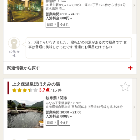
神領駅1.10km
JR勝川駅からバスで20分、篠木8丁目バス停から徒歩1分
東名高速 春…
営業時間 6:00～24:00
入浴料金 600円～
日帰り
冷え性
2、3回ぐらい行きました。 寝転びのお湯があるので最高です 食
事は普通に美味しかったです 普通にお風呂だけでもの…
40代 女
性
関連情報から探す
上之保温泉ほほえみの湯
お気に入
りに追加
3.7点
/ 15 件
岐阜県 / 関市
みなみ子宝温泉駅6.87km
東海環状自動車道 富加関ICより県道58号線を北上25分
営業時間 10:00～21:00
入浴料金 800円～
日帰り
冷え性