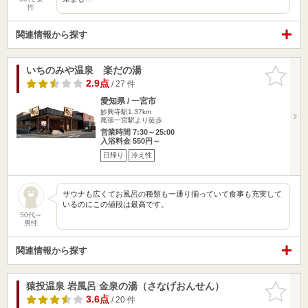
性
関連情報から探す
いちのみや温泉 楽だの湯
お気に入
りに追加
2.9点
/ 27 件
愛知県 / 一宮市
妙興寺駅1.37km
尾張一宮駅より徒歩
営業時間 7:30～25:00
入浴料金 550円～
日帰り
冷え性
サウナも広くてお風呂の種類も一通り揃っていて食事も充実して
いるのにこの値段は最高です。
50代～
男性
関連情報から探す
猿投温泉 岩風呂 金泉の湯（さなげおんせん）
お気に入
りに追加
3.6点
/ 20 件