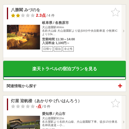
八勝閣 みづのを
お気に入
りに追加
2.3点
/ 4 件
岐阜県 / 各務原市
犬山遊園駅464m
名鉄犬山線 犬山遊園駅より徒歩8分中央自動車道 小牧東IC
より10k…
営業時間 11:30～14:00
入浴料金 1,100円～
日帰り
宿泊
冷え性
楽天トラベルの宿泊プランを見る
関連情報から探す
灯屋 迎帆楼（あかりや げいはんろう）
お気に入
りに追加
-点
/ 0 件
愛知県 / 犬山市
犬山遊園駅912m
名古屋駅より名鉄犬山線、犬山遊園駅下車、徒歩15分東名
名神高速道～小…