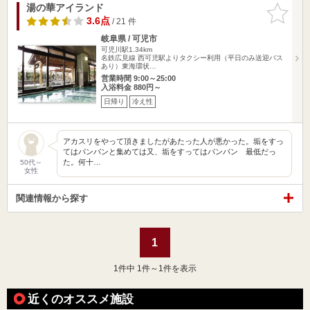
湯の華アイランド
お気に入
りに追加
3.6点
/ 21 件
岐阜県 / 可児市
可児川駅1.34km
名鉄広見線 西可児駅よりタクシー利用（平日のみ送迎バス
あり）東海環状…
営業時間 9:00～25:00
入浴料金 880円～
日帰り
冷え性
アカスリをやって頂きましたがあたった人が悪かった。垢をすっ
てはパンパンと集めては又、垢をすってはパンパン 最低だっ
た。何十…
50代～
女性
関連情報から探す
1
1
件中 1件～1件を表示
近くのオススメ施設