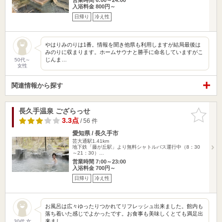
入浴料金 800円～
日帰り
冷え性
やはりみのりは1番。情報を聞き他県も利用しますが結局最後は
みのりに収まります。ホームサウナと勝手に命名していますがこ
じんま…
50代～
女性
関連情報から探す
長久手温泉 ござらっせ
お気に入
りに追加
3.3点
/ 56 件
愛知県 / 長久手市
芸大通駅1.41km
地下鉄「藤が丘駅」より無料シャトルバス運行中（8：30
～21：30）…
営業時間 7:00～23:00
入浴料金 700円～
日帰り
冷え性
お風呂は広々ゆったりつかれてリフレッシュ出来ました。館内も
落ち着いた感じでよかったです。お食事も美味しくとても満足出
来まし…
30代 女