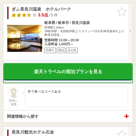
ぎふ長良川温泉 ホテルパーク
お気に入
りに追加
3.5点
/ 5 件
岐阜県 / 岐阜市 / 長良川温泉
田神駅2.99km
JR岐阜駅・名鉄岐阜駅よりタクシー15分名神高速各ICより
東海北陸道…
営業時間 13:00～20:00
入浴料金 1,000円～
日帰り
宿泊
冷え性
楽天トラベルの宿泊プランを見る
舟で食べるコースある
50代～
女性
関連情報から探す
長良川観光ホテル石金
お気に入