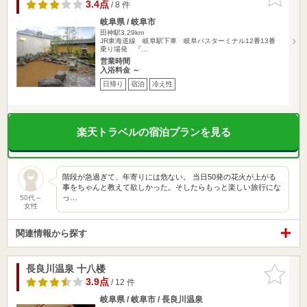
りに追加
3.4点
/ 8 件
岐阜県 / 岐阜市
田神駅3.29km
JR東海道線 岐阜駅下車 岐阜バスターミナル12番13番
乗り場発 『…
営業時間
入浴料金 ～
日帰り
宿泊
冷え性
楽天トラベルの宿泊プランを見る
階段が急過ぎて、年寄りには危ない。 当日50発の花火が上がる
事をちゃんと教えて欲しかった。そしたらもっと楽しい旅行にな
っ…
50代～
女性
関連情報から探す
長良川温泉 十八楼
お気に入
りに追加
3.9点
/ 12 件
岐阜県 / 岐阜市 / 長良川温泉