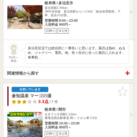
岐阜県 / 多治見市
多治見駅2.55km
JR中央本線 多治見駅からバス6分「総合体育館前」下
車、徒歩10分国…
営業時間 8:00～23:00
入浴料金 900円～
日帰り
冷え性
多治見近辺では総合的に一番良いと思います。風呂は熱め、ぬる
め、ジャグジー、電気、他、色々自分に合った風呂に入れます。
食事処…
50代～
男性
関連情報から探す
お気に入
今空いています
りに追加
倉知温泉 マーゴの湯
3.3点
/ 7 件
岐阜県 / 関市
せきてらす前駅1.22km
東海北陸自動車道 関Ｉ.Ｃから車で3分
営業時間 10:00～23:00
入浴料金 800円～
日帰り
冷え性