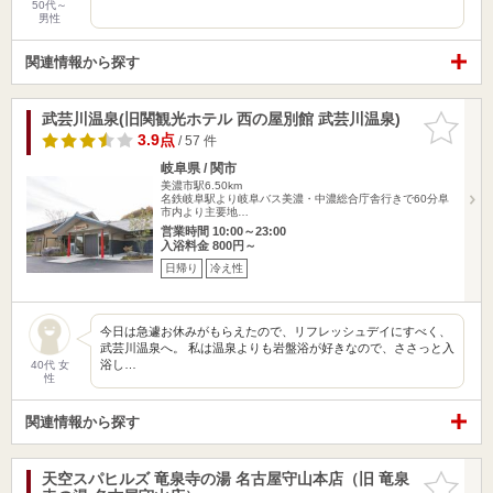
50代～
男性
関連情報から探す
武芸川温泉(旧関観光ホテル 西の屋別館 武芸川温泉)
お気に入
りに追加
3.9点
/ 57 件
岐阜県 / 関市
美濃市駅6.50km
名鉄岐阜駅より岐阜バス美濃・中濃総合庁舎行きで60分阜
市内より主要地…
営業時間 10:00～23:00
入浴料金 800円～
日帰り
冷え性
今日は急遽お休みがもらえたので、リフレッシュデイにすべく、
武芸川温泉へ。 私は温泉よりも岩盤浴が好きなので、ささっと入
浴し…
40代 女
性
関連情報から探す
天空スパヒルズ 竜泉寺の湯 名古屋守山本店（旧 竜泉
お気に入