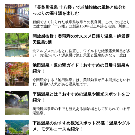
「長良川温泉 十八楼」で老舗旅館の風格と鉄分た
っぷりの濁り湯を楽しむ
鵜飼でよく知られた岐阜県岐阜市の長良川。この川のほとり
に建つ旅館「十八楼」は創業160年以上を誇る老舗。川側の
客室からは長良川を一望、温泉はインパクトのある赤褐色の
濁り湯で、地産地消にこだわった食事も定評があります。
開放感抜群！奥飛騨のオススメ日帰り温泉・絶景露
天風呂5選
そして大浴場は日帰り入浴もできるんですよ。泊まりでも日
帰りでも楽しめる「十八楼」を、周辺の川原町の町並みや、
北アルプスのふもとに位置し、ワイルドな絶景露天風呂が多
岐阜の手仕事に触れる旅とともに楽しんでみてはいかがでし
い！お湯がいい！源泉掛け流し天国と温泉好きなら一度は行
ょう！
きたいと思う岐阜県の奥飛騨温泉郷。
───
池田温泉・道の駅ガイド！おすすめの日帰り温泉も
「平湯温泉」「福地温泉」「新平湯温泉」「栃尾温泉」「新
提供元：岐阜県【PR】
紹介！
穂高温泉」と5つの温泉地を総称して奥飛騨温泉郷と呼びま
この記事は岐阜県のPR記事です。
すが、この中でも気軽に日帰りで楽しめる開放感抜群の露天
今回紹介する「池田温泉」は、美肌効果が日本屈指ともいわ
風呂を5ヶ所ご紹介したいと思います。いずれも素晴らしい
れ、根強い人気がある温泉地です。
温泉ですよ！
岐阜県にあり、名古屋からは日帰りで、東京や大阪からなら
温泉旅として利用することができます。
平湯温泉とは？おすすめの温泉や観光スポットをご
紹介！
池田温泉には道の駅があるなど、温泉、観光、買い物と、さ
まざまな楽しみ方が可能です。
奥飛騨温泉郷の中でも歴史ある湯治場として知られている平
そんな池田温泉の魅力を詳しく紹介していきます！
湯温泉。
岐阜県と長野県を結ぶ安房トンネルの開通以来、東京方面か
らの利用客も増え、ますます賑わいを見せています。そこで
下呂温泉のおすすめ観光スポット25選！温泉やグル
今回は、平湯温泉の観光スポットとおすすめの温泉施設を紹
メ、モデルコースも紹介！
介します。気になる温泉をぜひチェックしてみてください。