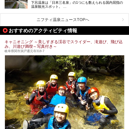
下呂温泉は「日本三名泉」の1つにも数えられる国内屈指の
温泉観光スポット。
訪れる際には美肌で知られるお湯とあわせて、当地ならでは
のグルメを楽しんだり、周辺にある名所にも足を伸ばしたり
したいもの。
ニフティ温泉ニュースTOPへ
本記事では、下呂温泉エリアにあるおすすめの観光スポット
おすすめのアクティビティ情報
をご紹介するとともに散策する際のモデルコースもご提案。
下呂温泉観光をたっぷりとガイドします！
キャニオニング ～美しすぎる渓谷でスライダー、滝遊び、飛び込
み、川遊び満喫～写真付き～
岐阜県関市洞戸通元寺318-7