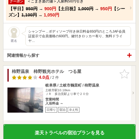
＜こまき楽の湯＞入泉料50円引き
クーポン
【平日】
950円
→
900円
【土日祝】
1,000円
→
950円
【シー
ズン】
1,100円
→
1,050円
シャンプー，ボディソープ付き休日料金650円のところJAF会員
証提示で会員価格の600円。鍵付きロッカー有り、無料ドライ
ヤ…
匿名
関連情報から探す
柿野温泉 柿野観光ホテル つる屋
お気に入
りに追加
4.0点
/ 2 件
岐阜県 / 土岐市鶴里町 / 柿野温泉
土岐市駅10.18km
ＪＲ 多治見駅より車で２０分
営業時間
入浴料金 ～
日帰り
宿泊
冷え性
楽天トラベルの宿泊プランを見る