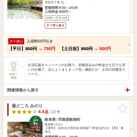
停留所下車 北…
営業時間 9:00～24:00
入浴料金 800円～
日帰り
冷え性
クーポンあり
入浴料50円引き
クーポン
【平日】
800円
→
750円
【土日祝】
950円
→
900円
生活応援キャンペーンのお陰で、岩盤浴込みの料金が土日でも安
いのが魅了。ほどよくまとまって良い施設だが、土日の岩盤浴ス
ペース…
50代～
男性
関連情報から探す
湯どころ みのり
お気に入
りに追加
4.4点
/ 23 件
岐阜県 / 羽島郡岐南町
岐南駅121m
【電車】 名鉄名古屋本線 岐南駅下車徒歩約2分 【車】 東
海北…
営業時間 6:00～24:00