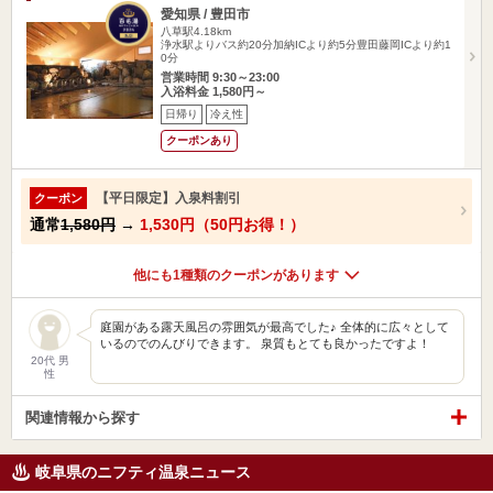
愛知県 / 豊田市
八草駅4.18km
浄水駅よりバス約20分加納ICより約5分豊田藤岡ICより約1
0分
営業時間 9:30～23:00
入浴料金 1,580円～
日帰り
冷え性
クーポンあり
【平日限定】入泉料割引
クーポン
通常
1,580円
→
1,530円（50円お得！）
他にも1種類のクーポンがあります
庭園がある露天風呂の雰囲気が最高でした♪ 全体的に広々として
いるのでのんびりできます。 泉質もとても良かったですよ！
20代 男
性
関連情報から探す
岐阜県のニフティ温泉ニュース