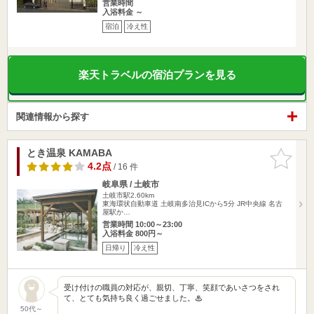
営業時間
入浴料金 ～
宿泊
冷え性
楽天トラベルの宿泊プランを見る
関連情報から探す
とき温泉 KAMABA
お気に入
りに追加
4.2点
/ 16 件
岐阜県 / 土岐市
土岐市駅2.60km
東海環状自動車道 土岐南多治見ICから5分 JR中央線 名古
屋駅か…
営業時間 10:00～23:00
入浴料金 800円～
日帰り
冷え性
受け付けの職員の対応が、親切、丁寧、笑顔であいさつをされ
て、とても気持ち良く過ごせました。♨
50代～