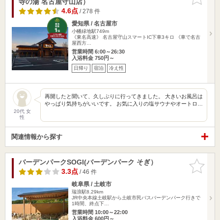
寺の湯 名古屋守山店）
りに追加
4.6点
/ 278 件
愛知県 / 名古屋市
小幡緑地駅749m
《東名高速》 名古屋守山スマートIC下車3キロ 《車で名古
屋西方…
営業時間 6:00～26:30
入浴料金 750円～
日帰り
宿泊
冷え性
再開したと聞いて、久しぶりに行ってきました。 大きいお風呂は
やっぱり気持ちがいいです。 お気に入りの塩サウナやオートロ…
20代 女
性
関連情報から探す
バーデンパークSOGI(バーデンパーク そぎ）
お気に入
りに追加
3.3点
/ 46 件
岐阜県 / 土岐市
瑞浪駅8.29km
JR中央本線土岐駅から土岐市民バスバーデンパーク行きで
1時間、終点下…
営業時間 10:00～22:00
入浴料金 600円～