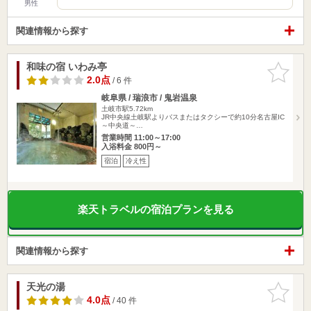
男性
関連情報から探す
和味の宿 いわみ亭
お気に入
りに追加
2.0点
/ 6 件
岐阜県 / 瑞浪市 / 鬼岩温泉
土岐市駅5.72km
JR中央線土岐駅よりバスまたはタクシーで約10分名古屋IC
～中央道～…
営業時間 11:00～17:00
入浴料金 800円～
宿泊
冷え性
楽天トラベルの宿泊プランを見る
関連情報から探す
天光の湯
お気に入
りに追加
4.0点
/ 40 件