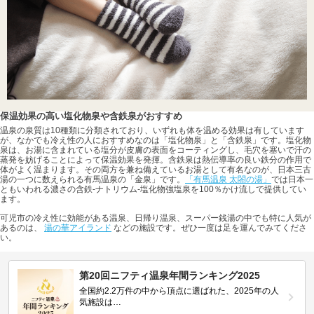
保温効果の高い塩化物泉や含鉄泉がおすすめ
温泉の泉質は10種類に分類されており、いずれも体を温める効果は有しています
が、なかでも冷え性の人におすすめなのは「塩化物泉」と「含鉄泉」です。塩化物
泉は、お湯に含まれている塩分が皮膚の表面をコーティングし、毛穴を塞いで汗の
蒸発を妨げることによって保温効果を発揮。含鉄泉は熱伝導率の良い鉄分の作用で
体がよく温まります。その両方を兼ね備えているお湯として有名なのが、日本三古
湯の一つに数えられる有馬温泉の「金泉」です。
「有馬温泉 太閤の湯」
では日本一
ともいわれる濃さの含鉄-ナトリウム-塩化物強塩泉を100％かけ流しで提供してい
ます。
可児市の冷え性に効能がある温泉、日帰り温泉、スーパー銭湯の中でも特に人気が
あるのは、
湯の華アイランド
などの施設です。ぜひ一度は足を運んでみてくださ
い。
第20回ニフティ温泉年間ランキング2025
全国約2.2万件の中から頂点に選ばれた、2025年の人
気施設は…