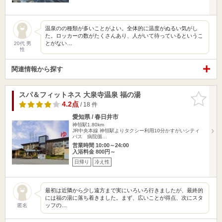
温泉のの種類が多いことがよい。全体的に温度がぬるい気がし
た。ロッカーの数がたくさんあり、人がいて待っているというこ
とがない…
20代 男
性
関連情報から探す
スパ＆フィットネス 大泉寺温泉 福の湯
お気に入
りに追加
4.2点
/ 18 件
愛知県 / 春日井市
神領駅1.80km
JR中央本線 神領駅よりタクシー利用10分かすがいシティ
バス 病院循…
営業時間 10:00～24:00
入浴料金 800円～
日帰り
冷え性
最初は近隣から少し遠方まで実にいろいろ行きましたが、最終的
には福の湯に落ち着きました。まず、広いことが得点、次にスタ
ッフの…
匿名