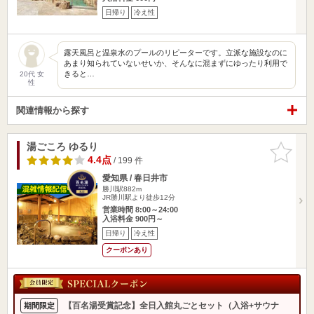
日帰り
冷え性
露天風呂と温泉水のプールのリピーターです。立派な施設なのに
あまり知られていないせいか、そんなに混まずにゆったり利用で
きると…
20代 女
性
関連情報から探す
湯ごころ ゆるり
お気に入
りに追加
4.4点
/ 199 件
愛知県 / 春日井市
勝川駅882m
JR勝川駅より徒歩12分
営業時間 8:00～24:00
入浴料金 900円～
日帰り
冷え性
クーポンあり
【百名湯受賞記念】全日入館丸ごとセット（入浴+サウナ
期間限定