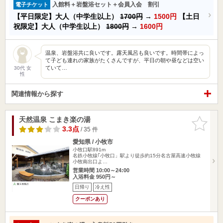
入館料＋岩盤浴セット＋会員入会 割引
電子チケット
【平日限定】大人（中学生以上）
1700円
→
1500円
【土日
祝限定】大人（中学生以上）
1800円
→
1600円
温泉、岩盤浴共に良いです。露天風呂も良いです。時間帯によっ
て子ども連れの家族がたくさんですが、平日の朝や昼などは空い
ていて…
30代 女
性
関連情報から探す
天然温泉 こまき楽の湯
お気に入
りに追加
3.3点
/ 35 件
愛知県 / 小牧市
小牧口駅891m
名鉄小牧線｢小牧口」駅より徒歩約15分名古屋高速小牧線
小牧南出口よ…
営業時間 10:00～24:00
入浴料金 950円～
日帰り
冷え性
クーポンあり