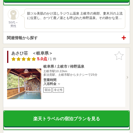
肌ツル美肌のかけ流しラジウム温泉 土岐市の南部、妻木川の上流
に位置し、かつて鹿ノ湯とも呼ばれた柿野温泉。その静かな里…
50代～
男性
関連情報から探す
あさひ荘 ＜岐阜県＞
お気に入
りに追加
5.0点
/ 1 件
岐阜県 / 土岐市 / 柿野温泉
土岐市駅10.22km
多治見駅、土岐市駅からタクシーで25分
営業時間
入浴料金 ～
宿泊
冷え性
楽天トラベルの宿泊プランを見る