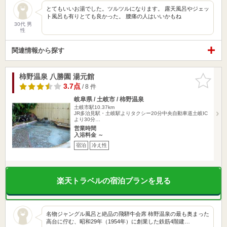
とてもいいお湯でした。ツルツルになります。 露天風呂やジェッ
ト風呂も有りとても良かった。 腰痛の人はいいかもね
30代 男
性
関連情報から探す
柿野温泉 八勝園 湯元館
お気に入
りに追加
3.7点
/ 8 件
岐阜県 / 土岐市 / 柿野温泉
土岐市駅10.37km
JR多治見駅・土岐駅よりタクシー20分中央自動車道土岐IC
より30分…
営業時間
入浴料金 ～
宿泊
冷え性
楽天トラベルの宿泊プランを見る
名物ジャングル風呂と絶品の飛騨牛会席 柿野温泉の最も奥まった
高台に佇む、昭和29年（1954年）に創業した鉄筋4階建…