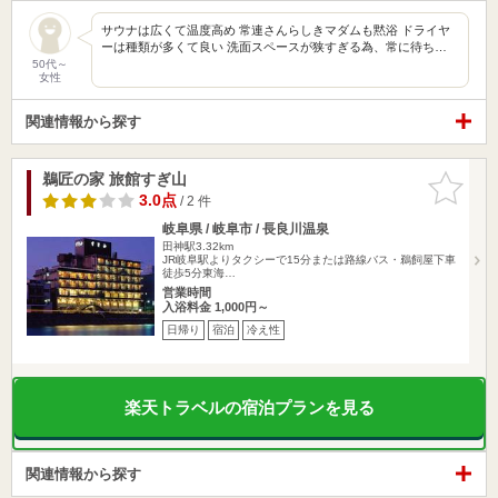
サウナは広くて温度高め 常連さんらしきマダムも黙浴 ドライヤ
ーは種類が多くて良い 洗面スペースが狭すぎる為、常に待ち…
50代～
女性
関連情報から探す
鵜匠の家 旅館すぎ山
お気に入
りに追加
3.0点
/ 2 件
岐阜県 / 岐阜市 / 長良川温泉
田神駅3.32km
JR岐阜駅よりタクシーで15分または路線バス・鵜飼屋下車
徒歩5分東海…
営業時間
入浴料金 1,000円～
日帰り
宿泊
冷え性
楽天トラベルの宿泊プランを見る
関連情報から探す