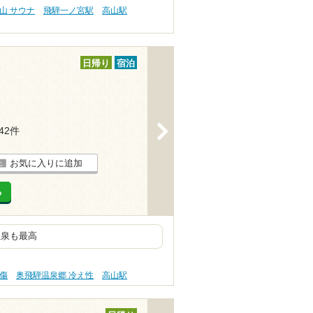
山 サウナ
飛騨一ノ宮駅
高山駅
日帰り
宿泊
>
142件
お気に入りに追加
る
温泉も最高
傷
奥飛騨温泉郷 冷え性
高山駅