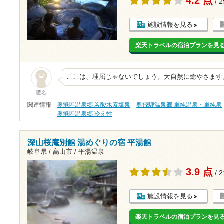
4.2 点
/ 
施設情報を見る
楽天トラベルの宿泊プランを見
ここは、理屈じゃないでしょう。大自然に癒やさます
匿名
関連情報
奥飛騨温泉郷 炭酸水素塩泉
奥飛騨温泉郷 単純温泉・単純泉
奥飛騨温泉郷 冷え性
深山桜庵別館 湯めぐりの宿 平湯館
岐阜県 / 高山市 / 平湯温泉
3.9 点
/ 
施設情報を見る
楽天トラベルの宿泊プランを見