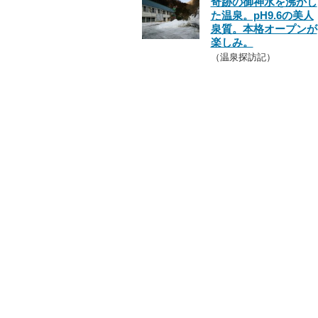
奇跡の御神水を沸かし
た温泉。pH9.6の美人
泉質。本格オープンが
楽しみ。
（温泉探訪記）