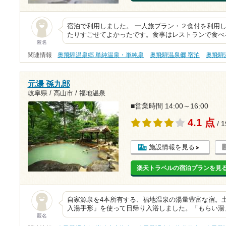
宿泊で利用しました。 一人旅プラン・２食付を利用
たりすごせてよかったです。食事はレストランで食べ
匿名
関連情報
奥飛騨温泉郷 単純温泉・単純泉
奥飛騨温泉郷 宿泊
奥飛騨
元湯 孫九郎
岐阜県 / 高山市 / 福地温泉
■営業時間 14:00～16:00
4.1 点
/ 
施設情報を見る
楽天トラベルの宿泊プランを見
自家源泉を4本所有する、福地温泉の湯量豊富な宿。
入湯手形」を使って日帰り入浴しました。「もらい湯」の制
匿名