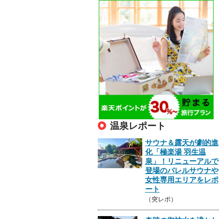
温泉レポート
サウナ＆露天が劇的進
化「極楽湯 羽生温
泉」！リニューアルで
登場のバレルサウナや
女性専用エリアをレポ
ート
（突レポ）