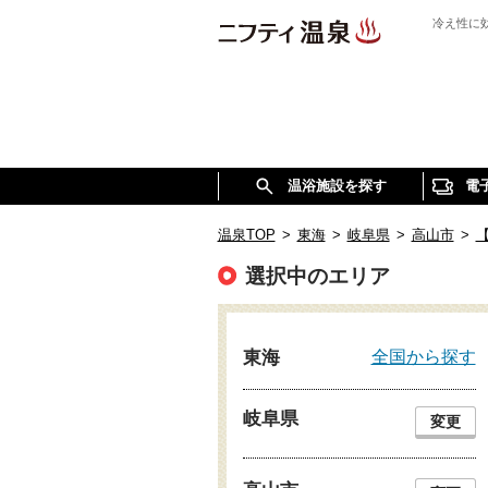
冷え性に
温浴施設を探す
電
温泉TOP
>
東海
>
岐阜県
>
高山市
>
選択中のエリア
全国から探す
東海
岐阜県
変更