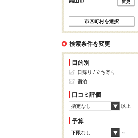
高山市
変更
市区町村を選択
検索条件を変更
目的別
日帰り / 立ち寄り
宿泊
口コミ評価
指定なし
以上
予算
下限なし
～