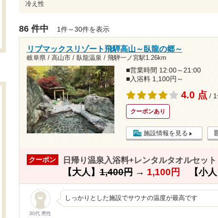
冷え性
86 件中
1件～30件を表示
リブマックスリゾート飛騨高山～臥龍の郷～
岐阜県 / 高山市 / 臥龍温泉 /
飛騨一ノ宮駅1.26km
■営業時間 12:00～21:00
■入浴料 1,100円～
4.0 点
/ 
クーポンあり
施設情報を見る
日帰り温泉入浴料+レンタルタオルセット 
クーポン
【大人】
1,400円
→
1,100円
【小人
しっかりとした施設でサウナの温度が最高です
30代 男性