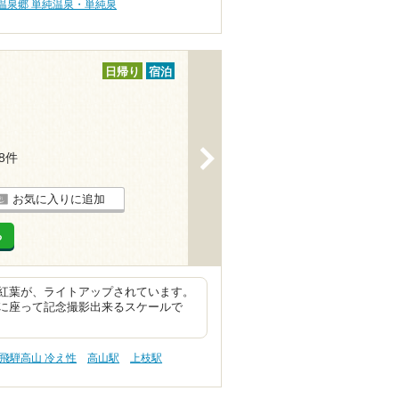
温泉郷 単純温泉・単純泉
日帰り
宿泊
>
18件
お気に入りに追加
る
紅葉が、ライトアップされています。
に座って記念撮影出来るスケールで
飛騨高山 冷え性
高山駅
上枝駅