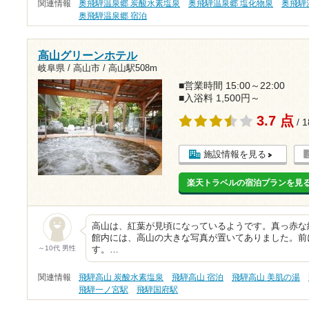
関連情報
奥飛騨温泉郷 炭酸水素塩泉
奥飛騨温泉郷 塩化物泉
奥飛騨
奥飛騨温泉郷 宿泊
高山グリーンホテル
岐阜県 / 高山市 /
高山駅508m
■営業時間 15:00～22:00
■入浴料 1,500円～
3.7 点
/ 
施設情報を見る
楽天トラベルの宿泊プランを見
高山は、紅葉が見頃になっているようです。真っ赤な
館内には、高山の大きな写真が置いてありました。前
～10代 男性
す。…
関連情報
飛騨高山 炭酸水素塩泉
飛騨高山 宿泊
飛騨高山 美肌の湯
飛騨一ノ宮駅
飛騨国府駅