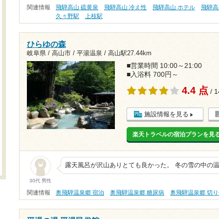
関連情報
飛騨高山 硫黄泉
飛騨高山 冷え性
飛騨高山 ホテル
飛騨高
久々野駅
上枝駅
ひらゆの森
岐阜県 / 高山市 / 平湯温泉 /
高山駅27.44km
■営業時間 10:00～21:00
■入浴料 700円～
4.4 点
/ 
施設情報を見る
楽天トラベルの宿泊プランを見
露天風呂が沢山ありとても良かった。 冬の雪の中の
30代 男性
関連情報
奥飛騨温泉郷 宿泊
奥飛騨温泉郷 糖尿病
奥飛騨温泉郷 切り