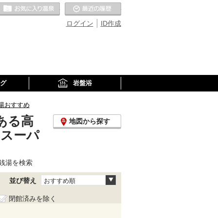
お気に入りの温泉
最近の履歴
ログイン
ID作成
グ
岩盤浴
湯おすすめ
ある高
地図から探す
、スーパ
銭湯を検索
並び替え
おすすめ順
閉館済みを除く