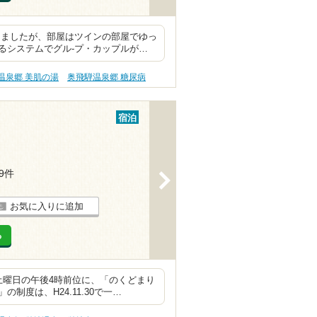
しましたが、部屋はツインの部屋でゆっ
るシステムでグル-プ・カップルが…
温泉郷 美肌の湯
奥飛騨温泉郷 糖尿病
宿泊
19件
>
お気に入りに追加
る
土曜日の午後4時前位に、「のくどまり
度は、H24.11.30で一…