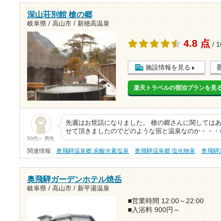
深山荘別館 槍の郷
岐阜県 / 高山市 / 新穂高温泉
4.8 点
/ 
施設情報を見る
楽天トラベルの宿泊プランを見
先週はお世話になりました。 槍の郷さんに関しては
せて頂きましたのでどのような宿と温泉なのか・・・
50代～ 男性
関連情報
奥飛騨温泉郷 炭酸水素塩泉
奥飛騨温泉郷 塩化物泉
奥飛騨
奥飛騨ガーデンホテル焼岳
岐阜県 / 高山市 / 新平湯温泉
■営業時間 12:00～22:00
■入浴料 900円～