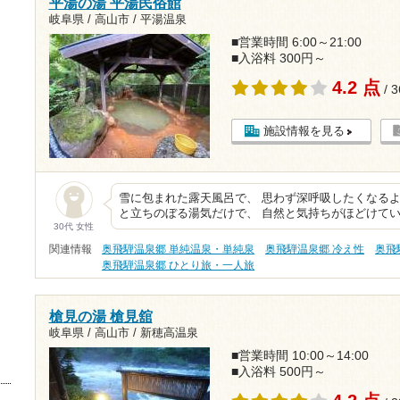
平湯の湯 平湯民俗館
岐阜県 / 高山市 / 平湯温泉
■営業時間 6:00～21:00
■入浴料 300円～
4.2 点
/ 
施設情報を見る
雪に包まれた露天風呂で、 思わず深呼吸したくなるよ
と立ちのぼる湯気だけで、 自然と気持ちがほどけてい
30代 女性
関連情報
奥飛騨温泉郷 単純温泉・単純泉
奥飛騨温泉郷 冷え性
奥飛
奥飛騨温泉郷 ひとり旅・一人旅
槍見の湯 槍見舘
岐阜県 / 高山市 / 新穂高温泉
■営業時間 10:00～14:00
■入浴料 500円～