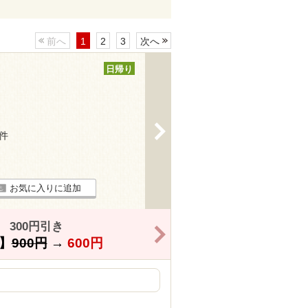
前へ
1
2
3
次へ
日帰り
>
1件
お気に入りに追加
300円引き
>
】
900円
→
600円