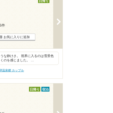
日帰り
>
36件
お気に入りに追加
うな静けさ。 視界に入るのは雪景色
くのを感じました。 …
騨温泉郷 カップル
日帰り
宿泊
>