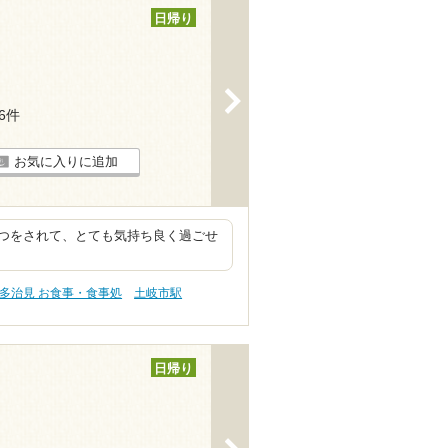
日帰り
>
16件
お気に入りに追加
つをされて、とても気持ち良く過ごせ
多治見 お食事・食事処
土岐市駅
日帰り
>