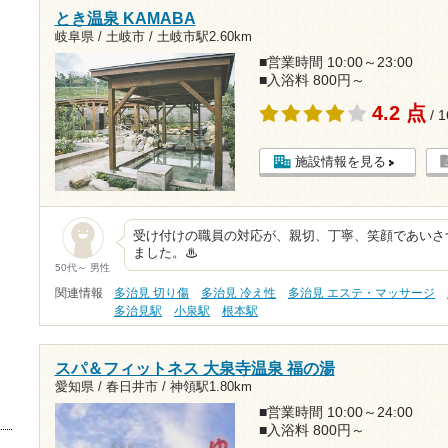
とき温泉 KAMABA
岐阜県 / 土岐市 /
土岐市駅2.60km
■営業時間 10:00～23:00
■入浴料 800円～
4.2 点
/ 
施設情報を見る
受け付けの職員の対応が、親切、丁寧、笑顔であいさ
ました。♨
50代～ 男性
関連情報
多治見 切り傷
多治見 冷え性
多治見 エステ・マッサージ
多治見駅
小泉駅
根本駅
スパ＆フィットネス 大泉寺温泉 福の湯
愛知県 / 春日井市 /
神領駅1.80km
■営業時間 10:00～24:00
■入浴料 800円～