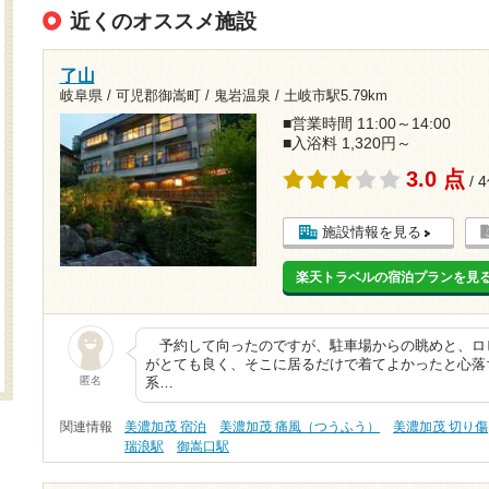
近くのオススメ施設
了山
岐阜県 / 可児郡御嵩町 / 鬼岩温泉 /
土岐市駅5.79km
■営業時間 11:00～14:00
■入浴料 1,320円～
3.0 点
/ 
施設情報を見る
楽天トラベルの宿泊プランを見
予約して向ったのですが、駐車場からの眺めと、ロ
がとても良く、そこに居るだけで着てよかったと心落
匿名
系…
関連情報
美濃加茂 宿泊
美濃加茂 痛風（つうふう）
美濃加茂 切り傷
瑞浪駅
御嵩口駅