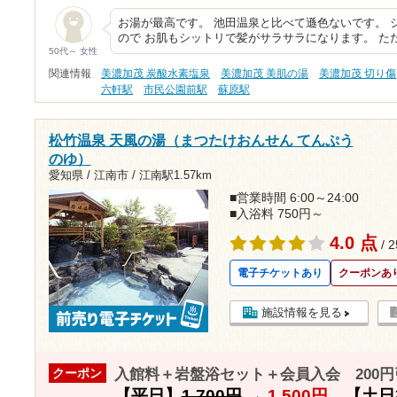
お湯が最高です。 池田温泉と比べて遜色ないです。 
ので お肌もシットリで髪がサラサラになります。 た
50代～ 女性
関連情報
美濃加茂 炭酸水素塩泉
美濃加茂 美肌の湯
美濃加茂 切り傷
六軒駅
市民公園前駅
蘇原駅
松竹温泉 天風の湯（まつたけおんせん てんぷう
のゆ）
愛知県 / 江南市 /
江南駅1.57km
■営業時間 6:00～24:00
■入浴料 750円～
4.0 点
/ 
電子チケットあり
クーポンあ
施設情報を見る
入館料＋岩盤浴セット＋会員入会 200円
クーポン
【平日】
1,700円
→
1,500円
【土日