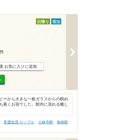
日帰り
宿泊
>
4件
お気に入りに追加
る
ビーから大きな一枚ガラスからの眺め
ち着くお宿でした。館内に流れる癒し
美濃加茂 カップル
土岐市駅
御嵩駅