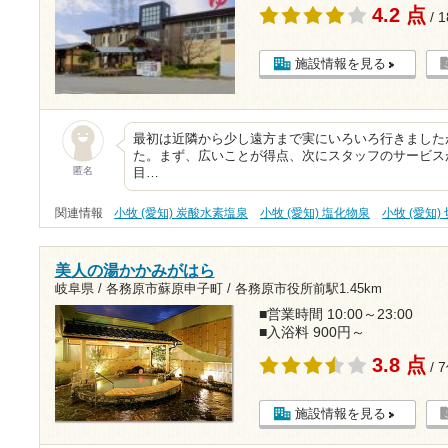
4.2 点
/ 
施設情報を見る
最初は近隣から少し遠方まで実にいろいろ行きました
た。まず、広いことが得点、次にスタッフのサービス
匿名
目…
関連情報
小牧 (愛知) 炭酸水素塩泉
小牧 (愛知) 塩化物泉
小牧 (愛知)
美人の湯かかみがはら
岐阜県 / 各務原市蘇原申子町 /
各務原市役所前駅1.45km
■営業時間 10:00～23:00
■入浴料 900円～
3.8 点
/ 
施設情報を見る