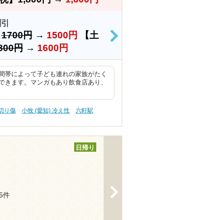
割引
）
1700円
→
1500円
【土
>
800円
→
1600円
間帯によって子ども連れの家族がたく
できます。マンガもあり飲食店あり、
 切り傷
小牧 (愛知) 冷え性
六軒駅
日帰り
>
35件