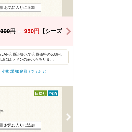
お気に入りに追加
>
,000円
→
950円
【シーズ
JAF会員証提示で会員価格の600円。
入口にはラドンの表示もありま…
小牧 (愛知) 痛風（つうふう）
日帰り
宿泊
2件
>
お気に入りに追加