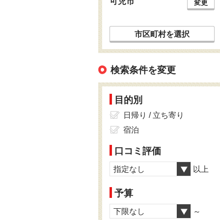
可児市
変更
市区町村を選択
検索条件を変更
目的別
日帰り / 立ち寄り
宿泊
口コミ評価
指定なし
以上
予算
下限なし
～