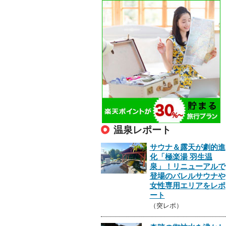
温泉レポート
サウナ＆露天が劇的進
化「極楽湯 羽生温
泉」！リニューアルで
登場のバレルサウナや
女性専用エリアをレポ
ート
（突レポ）