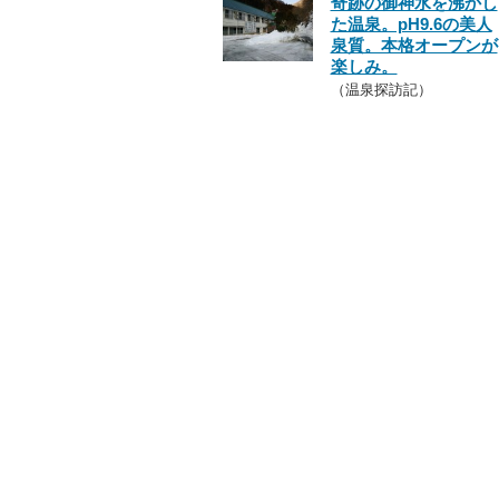
奇跡の御神水を沸かし
た温泉。pH9.6の美人
泉質。本格オープンが
楽しみ。
（温泉探訪記）