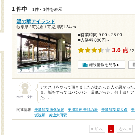
1 件中
1件～1件を表示
湯の華アイランド
岐阜県 / 可児市 /
可児川駅1.34km
■営業時間 9:00～25:00
■入浴料 880円～
3.6 点
/ 
施設情報を見る
アカスリをやって頂きましたがあたった人が悪かった
又、垢をすってはパンパン 最低だった。何十回とア
50代～ 女性
た。…
関連情報
美濃加茂 塩化物泉
美濃加茂 美肌の湯
美濃加茂 切り傷
美
坂祝駅
美濃太田駅
前へ
1
次へ