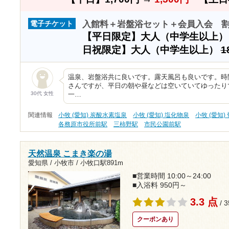
入館料＋岩盤浴セット＋会員入会 
電子チケット
【平日限定】大人（中学生以上
日祝限定】大人（中学生以上）
1
温泉、岩盤浴共に良いです。露天風呂も良いです。時
さんですが、平日の朝や昼などは空いていてゆったり
30代 女性
一…
関連情報
小牧 (愛知) 炭酸水素塩泉
小牧 (愛知) 塩化物泉
小牧 (愛知)
各務原市役所前駅
三柿野駅
市民公園前駅
天然温泉 こまき楽の湯
愛知県 / 小牧市 /
小牧口駅891m
■営業時間 10:00～24:00
■入浴料 950円～
3.3 点
/ 
クーポンあり