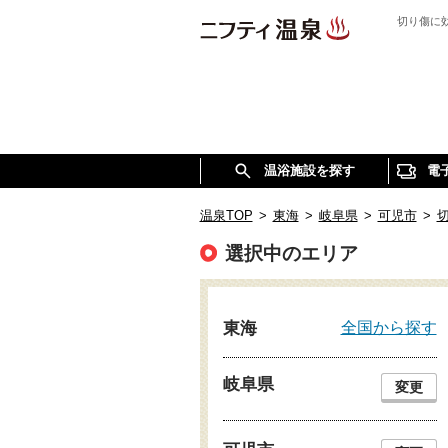
切り傷に
温浴施設を探す
電
温泉TOP
>
東海
>
岐阜県
>
可児市
>
選択中のエリア
全国から探す
東海
岐阜県
変更