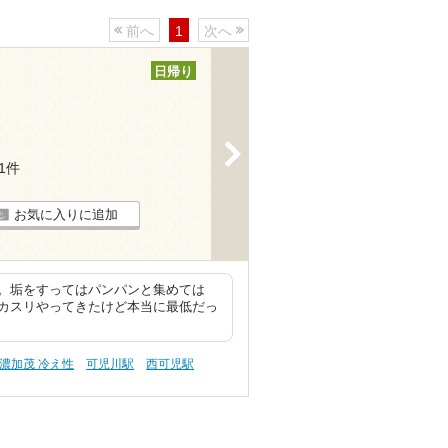
前へ
1
次へ
日帰り
>
21件
お気に入りに追加
。垢をすってはパンパンと集めては
カスリやってきたけど本当に最低だっ
濃加茂 冷え性
可児川駅
西可児駅