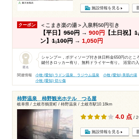
施設情報を見る
＜こまき楽の湯＞入泉料50円引き
クーポン
【平日】
950円
→
900円
【土日祝】
1
ン】
1,100円
→
1,050円
シャンプー，ボディソープ付き休日料金650円のところ
鍵付きロッカー有り、無料ドライヤー有り。 浴室の
匿名
関連情報
小牧 (愛知) ラドン温泉、ラジウム温泉
小牧 (愛知) 美肌の湯
小牧 (愛知) 切り傷
柿野温泉 柿野観光ホテル つる屋
岐阜県 / 土岐市鶴里町 / 柿野温泉 /
土岐市駅10.18km
4.0 点
/ 
施設情報を見る