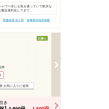
シャワー水にも気を遣っていて軟水な
だ最近老朽化してきて…
美濃加茂 冷え性
各務原市役所前駅
日帰り
>
25件
り
お気に入りに追加
引き
>
祝】
1,800円
→
1,600円