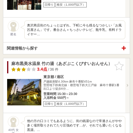
日帰り
格安（1,000円以下）
奥沢商店街のちょっとはずれ、下町に今も残るなつかしい「お風
呂屋さん」です。番台さん＋ちっさいテレビ、瓶牛乳、有料ドラ
イヤー…
匿名
関連情報から探す
麻布黒美水温泉 竹の湯（あざぶこくびすいおんせん）
お気に入
りに追加
3.4点
/ 36 件
東京都 / 港区
戸越銀座駅4.30km
麻布十番駅451m
営団地下鉄南北線・都営地下鉄大江戸線 麻布十番駅1番
出口より徒歩6分…
営業時間 15:30～23:30
入浴料金 550円～
日帰り
格安（1,000円以下）
他の方の口コミでもあるように、街の銭湯なので常連さんがやや
多く場所取りされてたり圧強めです…が、それでも通いたくなる
黒湯。…
40代 女