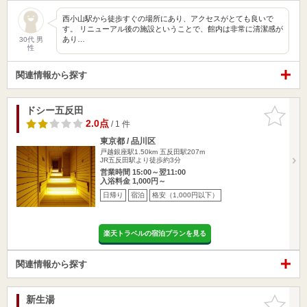
西小山駅から徒歩すぐの場所にあり、アクセスがとても良いで
す。 リニューアル後の施設ということで、館内は非常に清潔感が
あり…
30代 男
性
関連情報から探す
ドシー五反田
お気に入
りに追加
2.0点
/ 1 件
東京都 / 品川区
戸越銀座駅1.50km
五反田駅207m
JR五反田駅より徒歩約3分
営業時間 15:00～翌11:00
入浴料金 1,000円～
日帰り
宿泊
格安（1,000円以下）
楽天トラベルの宿泊プランを見る
関連情報から探す
新生湯
お気に入