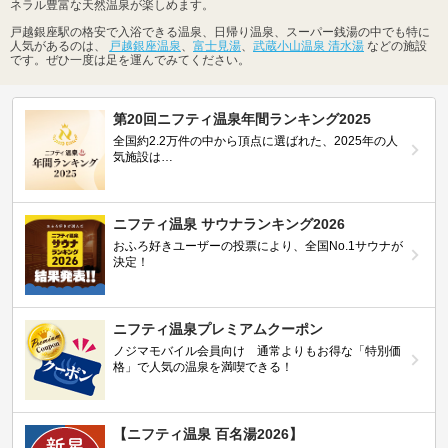
ネラル豊富な天然温泉が楽しめます。
戸越銀座駅の格安で入浴できる温泉、日帰り温泉、スーパー銭湯の中でも特に
人気があるのは、
戸越銀座温泉
、
富士見湯
、
武蔵小山温泉 清水湯
などの施設
です。ぜひ一度は足を運んでみてください。
第20回ニフティ温泉年間ランキング2025
全国約2.2万件の中から頂点に選ばれた、2025年の人
気施設は…
ニフティ温泉 サウナランキング2026
おふろ好きユーザーの投票により、全国No.1サウナが
決定！
ニフティ温泉プレミアムクーポン
ノジマモバイル会員向け 通常よりもお得な「特別価
格」で人気の温泉を満喫できる！
【ニフティ温泉 百名湯2026】