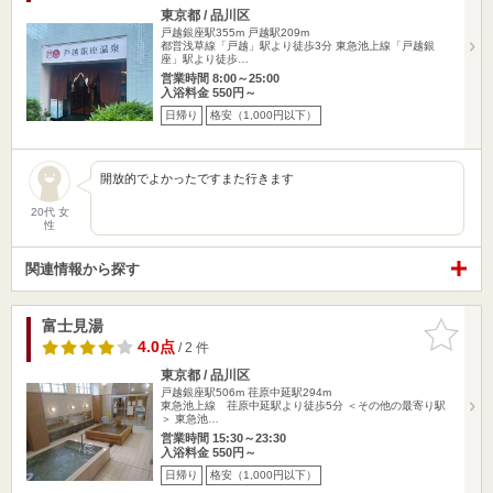
東京都 / 品川区
戸越銀座駅355m
戸越駅209m
都営浅草線「戸越」駅より徒歩3分 東急池上線「戸越銀
座」駅より徒歩…
営業時間 8:00～25:00
入浴料金 550円～
日帰り
格安（1,000円以下）
開放的でよかったですまた行きます
20代 女
性
関連情報から探す
富士見湯
お気に入
りに追加
4.0点
/ 2 件
東京都 / 品川区
戸越銀座駅506m
荏原中延駅294m
東急池上線 荏原中延駅より徒歩5分 ＜その他の最寄り駅
＞ 東急池…
営業時間 15:30～23:30
入浴料金 550円～
日帰り
格安（1,000円以下）