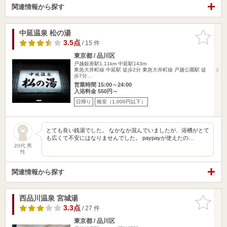
関連情報から探す
中延温泉 松の湯
お気に入
りに追加
3.5点
/ 15 件
東京都 / 品川区
戸越銀座駅1.11km
中延駅143m
東急大井町線 中延駅 徒歩2分 東急大井町線 戸越公園駅 徒
歩7分…
営業時間 15:00～24:00
入浴料金 550円～
日帰り
格安（1,000円以下）
とても良い銭湯でした。 なかなか混んでいましたが、浴槽がとて
も広くて不安にはなりませんでした。 paypayが使えたの…
20代 男
性
関連情報から探す
西品川温泉 宮城湯
お気に入
りに追加
3.3点
/ 27 件
東京都 / 品川区