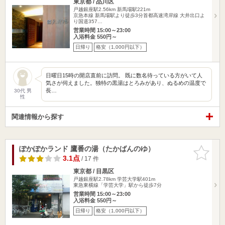
東京都 / 品川区
戸越銀座駅2.56km
新馬場駅221m
京急本線 新馬場駅より徒歩3分首都高速湾岸線 大井出口よ
り国道357…
営業時間 15:00～23:00
入浴料金 550円～
日帰り
格安（1,000円以下）
日曜日15時の開店直前に訪問。 既に数名待っている方がいて人
気さが伺えました。独特の黒湯はとろみがあり、ぬるめの温度で
長…
30代 男
性
関連情報から探す
ぽかぽかランド 鷹番の湯（たかばんのゆ）
お気に入
りに追加
3.1点
/ 17 件
東京都 / 目黒区
戸越銀座駅2.78km
学芸大学駅401m
東急東横線「学芸大学」駅から徒歩7分
営業時間 15:00～23:00
入浴料金 550円～
日帰り
格安（1,000円以下）