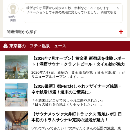
場所は久が原駅から徒歩３０秒。便利なところにあります。 リ
ノベーションして今風の銭湯に変わっていました。 綺麗で明る…
50代～
男性
関連情報から探す
東京都のニフティ温泉ニュース
【2026年7月オープン】黄金湯 新宿店を体験レポー
ト！洞窟サウナ・クラフトビール・タイル絵が魅力
2026年7月7日、新宿の「黄金湯 新宿店（旧 金沢浴場）」が
リニューアルオープンします。
レトロでノスタルジックなタイル絵はそのまま、昔からここ
【2026最新】都内のおしゃれデザイナーズ銭湯・
を知る地元の人にも、新しく足を運んでくれる人にも愛され
ネオ銭湯15選！週末のご褒美に♪
る、今の時代の"銭湯"として生まれ変わりました。洞窟のよ
うなユニークなサウナ、自家醸造のクラフトビールが飲める
「今週末はどこかでおしゃれに癒やされたい」
ビアバーなど、新しく登場したスポットも併せて紹介しま
「日々の疲れを心地よくリセットしたい」
す。充実した設備があるのに、基本の入浴料が銭湯価格の5
──そんなときにおすすめなのが、今、都内で大きなブーム
50円というのも嬉しすぎます！
となっている新しいスタイルの銭湯です。
【サウナメッツァ大井町トラックス 現地レポ】日
本初のトラムサウナや充実の温浴が魅力！
最近、SNSやメディアで「デザイナーズ銭湯」や「ネオ銭
湯」という言葉をよく耳にしませんか？
SNSで“行ってみたい！”の声がたくさんの話題の施設。東