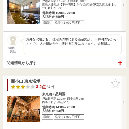
戸越銀座駅1.12km
下神明駅308m
東急大井町線【下神明駅】から徒歩3分JR京浜東北線【大
井町駅】から徒…
営業時間 15:00～24:00
入浴料金 550円～
日帰り
格安（1,000円以下）
意外な穴場かも。 住宅街の中にある温浴施設。 下神明の駅から
すぐで、 大井町駅からも歩ける距離にあります。 金曜日…
50代～
男性
関連情報から探す
西小山 東京浴場
お気に入
りに追加
3.2点
/ 4 件
東京都 / 品川区
戸越銀座駅1.39km
西小山駅98m
西小山駅より徒歩1分
営業時間 14:00～26:00
入浴料金 550円～
日帰り
格安（1,000円以下）