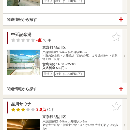
日帰り
格安（1,000円以下）
関連情報から探す
中延記念湯
お気に入
りに追加
-点
/ 0 件
東京都 / 品川区
戸越銀座駅1.94km
旗の台駅363m
・東急池上線・大井町線「旗の台駅」より徒歩5分 ・東急
池上線「長原…
営業時間 14:00～25:00
入浴料金 550円～
日帰り
格安（1,000円以下）
関連情報から探す
品川サウナ
お気に入
りに追加
3.0点
/ 1 件
東京都 / 品川区
戸越銀座駅1.94km
大井町駅142m
東急大井町線 / 京浜東北線 / りんかい線 大井町駅より徒歩
1分