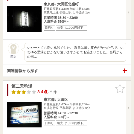
東京都 / 大田区北嶺町
戸越銀座駅4.43km
御嶽山駅134m
東急池上線 御嶽山駅 より徒歩 1分
営業時間 15:30～23:00
入浴料金 550円～
日帰り
格安（1,000円以下）
いやーとても良い風呂でした。 温泉は薄い黄色がかった色で、い
わゆる黒湯とはかなり違いますがとても温まりました。当局から
の指…
匿名
関連情報から探す
第二天狗湯
お気に入
りに追加
3.4点
/ 5 件
東京都 / 大田区
戸越銀座駅4.47km
平和島駅456m
京浜急行線 平和島駅 より徒歩 6分
営業時間 14:30～22:30
入浴料金 550円～
日帰り
格安（1,000円以下）