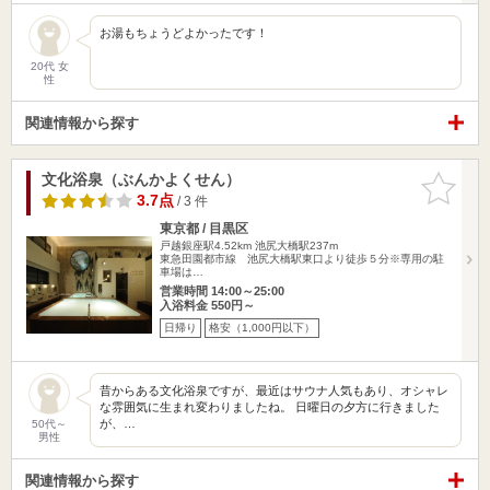
お湯もちょうどよかったです！
20代 女
性
関連情報から探す
文化浴泉（ぶんかよくせん）
お気に入
りに追加
3.7点
/ 3 件
東京都 / 目黒区
戸越銀座駅4.52km
池尻大橋駅237m
東急田園都市線 池尻大橋駅東口より徒歩５分 ​※専用の駐
車場は…
営業時間 14:00～25:00
入浴料金 550円～
日帰り
格安（1,000円以下）
昔からある文化浴泉ですが、最近はサウナ人気もあり、オシャレ
な雰囲気に生まれ変わりましたね。 日曜日の夕方に行きました
が、…
50代～
男性
関連情報から探す