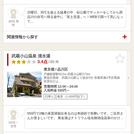
日曜日、35℃を超える猛暑の中、砧公園でサッカーをしてから西
品川の自宅へ帰る途中に「富士見湯」へ！WEBで調べて気になっ
て…
30代 男
性
関連情報から探す
武蔵小山温泉 清水湯
お気に入
りに追加
3.4点
/ 65 件
東京都 / 品川区
戸越銀座駅822m
武蔵小山駅273m
東急目黒線 武蔵小山駅より徒歩5分 首都高速2号目黒線
荏原出口よ…
営業時間 12:00～24:00
入浴料金 550円～
日帰り
格安（1,000円以下）
550円で2種の泉質堪能出来るのは奇跡的で有難いです。ご近所さ
んが羨ましいです。 黄金湯はナトリウム塩化物強塩温泉のかけ…
50代～
女性