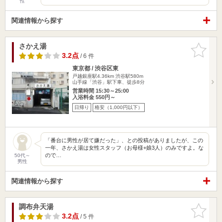
性
関連情報から探す
さかえ湯
お気に入
りに追加
3.2点
/ 6 件
東京都 / 渋谷区東
戸越銀座駅4.36km
渋谷駅580m
山手線「渋谷」駅下車、徒歩8分
営業時間 15:30～25:00
入浴料金 550円～
日帰り
格安（1,000円以下）
「番台に男性が居て嫌だった」、との投稿がありましたが、この
一年、さかえ湯は女性スタッフ（お母様+娘3人）のみですよ。な
ので…
50代～
男性
関連情報から探す
調布弁天湯
お気に入
りに追加
3.2点
/ 5 件