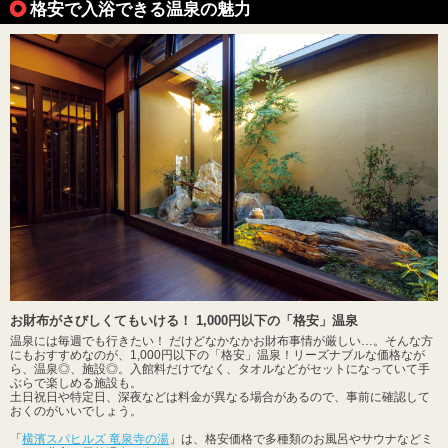
格安で入浴できる温泉の魅力
お財布がさびしくてもいける！ 1,000円以下の「格安」温泉
温泉には毎週でも行きたい！ だけどなかなかお財布事情が厳しい…。そんな方
にもおすすめなのが、1,000円以下の「格安」温泉！リーズナブルな価格なが
ら、温泉◎、施設◎。入館料だけでなく、タオルなどがセットになっていて手
ぶらで楽しめる施設も。
土日祝日や特定日、深夜などは料金が異なる場合があるので、事前に確認して
おくのがいいでしょう。
「
横濱スパヒルズ 竜泉寺の湯
」は、格安価格で多種類のお風呂やサウナなどミ