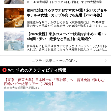
京・JR大井町駅（トラックス口／西口）すぐの大型商業施
本記事では、そもそもこれらがどんな銭湯なのか、その気に
設・大井町 トラックスに、2026年3月28日、「サウナメッ
なる違いを分かりやすく解説！さらに、都内で絶対に外せな
ツァ大井町トラックス」がニューオープン。施設の様子をレ
いおしゃれな名店15選を、おすすめの順番で一挙にご紹介
都内で泊まれるサウナおすすめ14選！安いカプセル
ポ―トします。
します。
ホテルや女性・カップル向けを厳選【2026年版】
個性豊かなサウナがひしめき合う東京都内には、24時間営
業のサウナ施設や泊まれるサウナ施設が数多くあります。
終電を逃した深夜の利用に限らず、時間を気にしないサウナ
を旅の目的とする「サ旅」や自分へのご褒美のための宿泊な
【2026最新】東京のスーパー銭湯おすすめ30選！2
ど、自分の好きなタイミングで好きなだけサ活ができるのが
4時間・安い・絶景など目的別に厳選紹介
魅力です。
仕事帰りにお風呂やサウナでサッとリフレッシュしたい日も
最近では、男性専用施設だけでなく、カップルや女性に嬉し
あれば、週末はお風呂に入ったり漫画を読んだりしながら一
い個室サウナも増えてきました。
日中ダラダラ過ごしたい日もあると思います。
この記事では、東京都内にある24時間営業のサウナの中か
また、終電を逃してしまい、「このまま朝までゆっくりでき
ら、特におすすめしたい施設14選をご紹介します。
ニフティ温泉ニュースTOPへ
る場所があれば」と探した経験がある人も多いのではないで
宿泊可能な施設もピックアップしているので、ぜひチェック
しょうか。
してみてください。
おすすめのアクティビティ情報
そこで本記事では、東京でおすすめのスーパー銭湯を、目的
別に厳選した30施設からご紹介します。
【東京・伊豆大島】日本唯一の「裏砂漠」へ！普通免許で楽しむ
24時間営業で宿泊できる施設や、1,000円以下で楽しめる安
四輪バギー絶景ツアー【120分】
い施設、デートや休日レジャーにもぴったりなエンタメ要素
が充実した施設など、利用のシーンに合わせて参考にしてく
東京都大島町岡田字助田28-1
ださい。