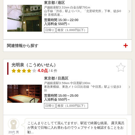
東京都 / 港区
戸越銀座駅3.31km
白金台駅791m
山手線「渋谷」駅よりバス。「北里研究所」下車、徒歩0
分 首都高速…
営業時間 15:30～22:00
入浴料金 550円～
日帰り
格安（1,000円以下）
関連情報から探す
光明泉（こうめいせん）
お気に入
りに追加
4.0点
/ 4 件
東京都 / 目黒区
戸越銀座駅3.56km
中目黒駅190m
東急東横線、東急メトロ日比谷線『中目黒』駅より徒歩3
分
営業時間 15:00～25:00
入浴料金 550円～
日帰り
格安（1,000円以下）
こじんまりとしてて混んでますが、駅近で綺麗な銭湯。 露天風呂
が男女で日毎に入れ替わるのでウェブサイトを確認することをお
勧…
20代 男