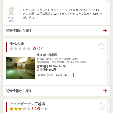
ひさしぶりに行ったらリニューアルしてきれいになっていまし
た。お湯も以前は塩素のニオイがしていたような気がするのです
が、それ…
50代～
女性
関連情報から探す
千代の湯
お気に入
りに追加
-点
/ 0 件
東京都 / 目黒区
戸越銀座駅2.97km
学芸大学駅168m
東急東横線「学芸大学駅」東口より徒歩2分
営業時間 15:30～24:00
入浴料金 550円～
日帰り
格安（1,000円以下）
関連情報から探す
アクアガーデン三越湯
お気に入
りに追加
3.0点
/ 2 件