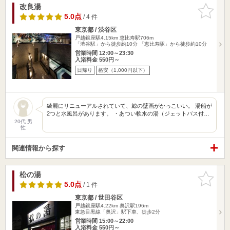
改良湯
お気に入
りに追加
5.0点
/ 4 件
東京都 / 渋谷区
戸越銀座駅4.15km
恵比寿駅706m
「渋谷駅」から徒歩約10分 「恵比寿駅」から徒歩約10分
営業時間 12:00～23:30
入浴料金 550円～
日帰り
格安（1,000円以下）
綺麗にリニューアルされていて、鯨の壁画がかっこいい。 湯船が
2つと水風呂があります。 ・あつい軟水の湯（ジェットバス付…
20代 男
性
関連情報から探す
松の湯
お気に入
りに追加
5.0点
/ 1 件
東京都 / 世田谷区
戸越銀座駅4.22km
奥沢駅196m
東急目黒線「奥沢」駅下車、徒歩2分
営業時間 15:00～22:00
入浴料金 550円～