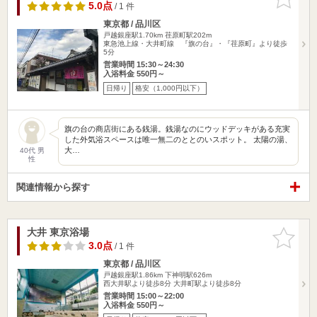
りに追加
5.0点
/ 1 件
東京都 / 品川区
戸越銀座駅1.70km
荏原町駅202m
東急池上線・大井町線 『旗の台』・『荏原町』より徒歩
5分
営業時間 15:30～24:30
入浴料金 550円～
日帰り
格安（1,000円以下）
旗の台の商店街にある銭湯。銭湯なのにウッドデッキがある充実
した外気浴スペースは唯一無二のととのいスポット。 太陽の湯、
大…
40代 男
性
関連情報から探す
大井 東京浴場
お気に入
りに追加
3.0点
/ 1 件
東京都 / 品川区
戸越銀座駅1.86km
下神明駅626m
西大井駅より徒歩8分 大井町駅より徒歩8分
営業時間 15:00～22:00
入浴料金 550円～