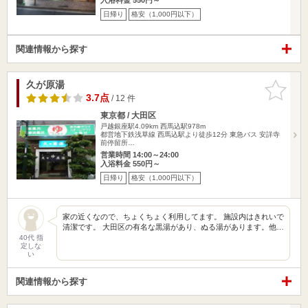
日帰り
格安（1,000円以下）
関連情報から探す
久が原湯
お気に入
りに追加
3.7点
/ 12 件
東京都 / 大田区
戸越銀座駅4.09km
西馬込駅978m
都営地下鉄浅草線 西馬込駅より徒歩12分 東急バス 安詳寺
前停留所…
営業時間 14:00～24:00
入浴料金 550円～
日帰り
格安（1,000円以下）
家の近くなので、ちょくちょく利用してます。 施設内はきれいで
清潔です。 大田区の有名な黒湯があり、ぬる湯があります。他…
40代 指
定しな
い
関連情報から探す