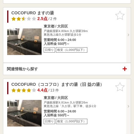
COCOFURO ますの湯
お気に入
りに追加
2.5点
/ 2 件
東京都 / 大田区
戸越銀座駅4.80km
久が原駅39m
東急池上線久が原駅徒歩1分
営業時間 6:00～24:00
入浴料金 550円～
日帰り
格安（1,000円以下）
関連情報から探す
COCOFURO（ココフロ）ますの湯（旧 益の湯）
お気に入
りに追加
4.4点
/ 13 件
東京都 / 大田区
戸越銀座駅4.81km
久が原駅26m
東急池上線「久が原」駅下車、徒歩1分
営業時間 6:00～24:00
入浴料金 550円～
日帰り
格安（1,000円以下）