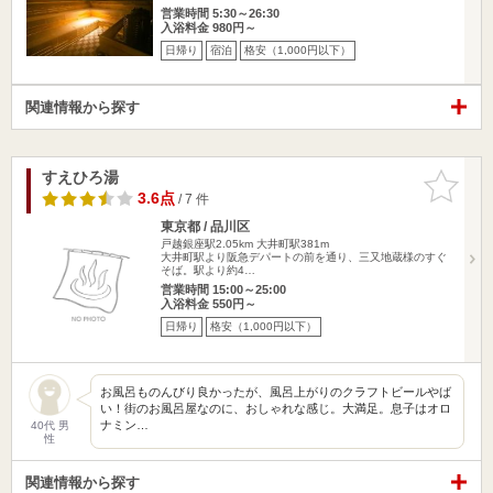
営業時間 5:30～26:30
入浴料金 980円～
日帰り
宿泊
格安（1,000円以下）
関連情報から探す
すえひろ湯
お気に入
りに追加
3.6点
/ 7 件
東京都 / 品川区
戸越銀座駅2.05km
大井町駅381m
大井町駅より阪急デパートの前を通り、三又地蔵様のすぐ
そば。駅より約4…
営業時間 15:00～25:00
入浴料金 550円～
日帰り
格安（1,000円以下）
お風呂ものんびり良かったが、風呂上がりのクラフトビールやば
い！街のお風呂屋なのに、おしゃれな感じ。大満足。息子はオロ
ナミン…
40代 男
性
関連情報から探す