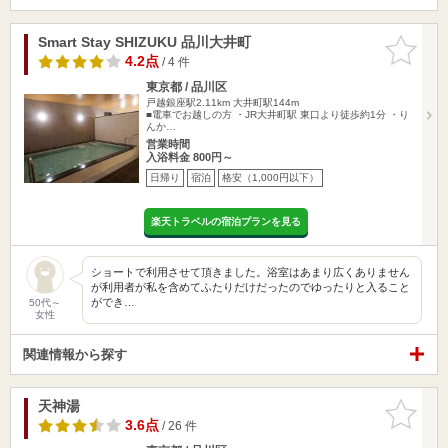
Smart Stay SHIZUKU 品川大井町
お気に入
りに追加
4.2点
/ 4 件
東京都 / 品川区
戸越銀座駅2.11km
大井町駅144m
■電車でお越しの方 ・JR大井町駅 東口より徒歩約1分 ・り
んか…
営業時間
入浴料金 800円～
日帰り
宿泊
格安（1,000円以下）
楽天トラベルの宿泊プランを見る
ショートで利用させて頂きました。浴室はあまり広くありません
が利用者が私を含めてふたりだけだったのでゆったりと入ること
ができ…
50代～
女性
関連情報から探す
天神湯
お気に入
りに追加
3.6点
/ 26 件