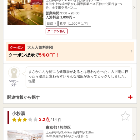
上石神井駅5.31km
地下鉄成増駅1.39km
東武東上線成増駅から国際興業バス石神井公園行きで7
分、土支田交番バス…
営業時間 9:00～26:00
入浴料金 1,090円～
日帰り
格安（1,000円以下）
クーポンあり
大人入館料割引
クーポン
クーポン提示で
5％OFF！
まさかこんな街にも健康湯があるとは思わなかった。入浴場に行
ったら温泉と変わらずいろんな場所があってビックリしました。
塩湯 …
50代～
女性
関連情報から探す
小杉湯
お気に入
りに追加
3.2点
/ 14 件
東京都 / 杉並区
上石神井駅5.44km
高円寺駅318m
JR中央線高円寺駅から徒歩3分