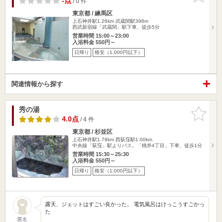
-点
/ 0 件
東京都 / 練馬区
上石神井駅1.26km
武蔵関駅398m
西武新宿線「武蔵関」駅下車、徒歩5分
営業時間 15:00～23:00
入浴料金 550円～
日帰り
格安（1,000円以下）
関連情報から探す
秀の湯
お気に入
りに追加
4.0点
/ 4 件
東京都 / 杉並区
上石神井駅1.78km
西荻窪駅1.00km
中央線「荻窪」駅よりバス。「桃井4丁目」下車、徒歩1分
営業時間 15:30～25:30
入浴料金 550円～
日帰り
格安（1,000円以下）
露天、ジェットはすごい良かった。 電気風呂はけっこうすごかっ
た
匿名