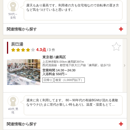
露天もあり最高です。利用者の方も住宅地なので自転車の置き方
など気をつけていると思います。
50代～
女性
関連情報から探す
辰巳湯
お気に入
りに追加
4.3点
/ 3 件
東京都 / 練馬区
上石神井駅6.00km
練馬駅397m
西武池袋線・都営地下鉄大江戸線「練馬駅」徒歩7分
営業時間 14:30～24:30
入浴料金 550円～
日帰り
格安（1,000円以下）
週末に良く利用してます。 80～90年代の有線BGMが流れる素敵
なサウナ(たまに世代が新しい時もあり)。温度・湿度もとて…
40代 男
性
関連情報から探す