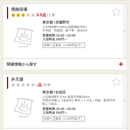
境南浴場
お気に入
りに追加
3.0点
/ 1 件
東京都 / 武蔵野市
上石神井駅5.46km
武蔵境駅299m
中央線「武蔵境」駅下車、徒歩5分
営業時間 16:00～23:00
入浴料金 550円～
日帰り
格安（1,000円以下）
関連情報から探す
弁天湯
お気に入
りに追加
-点
/ 0 件
東京都 / 杉並区
上石神井駅5.51km
新高円寺駅445m
JR高円寺駅より徒歩9分 東京メトロ丸ノ内線「新高円寺」
駅より徒歩…
営業時間 15:30～25:00
入浴料金 550円～
日帰り
格安（1,000円以下）