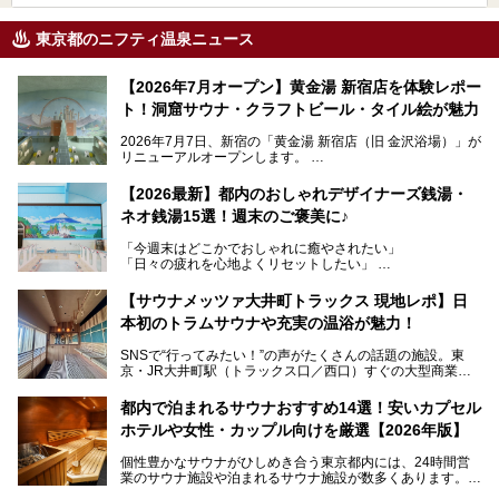
東京都のニフティ温泉ニュース
【2026年7月オープン】黄金湯 新宿店を体験レポー
ト！洞窟サウナ・クラフトビール・タイル絵が魅力
2026年7月7日、新宿の「黄金湯 新宿店（旧 金沢浴場）」が
リニューアルオープンします。
レトロでノスタルジックなタイル絵はそのまま、昔からここ
【2026最新】都内のおしゃれデザイナーズ銭湯・
を知る地元の人にも、新しく足を運んでくれる人にも愛され
ネオ銭湯15選！週末のご褒美に♪
る、今の時代の"銭湯"として生まれ変わりました。洞窟のよ
うなユニークなサウナ、自家醸造のクラフトビールが飲める
「今週末はどこかでおしゃれに癒やされたい」
ビアバーなど、新しく登場したスポットも併せて紹介しま
「日々の疲れを心地よくリセットしたい」
す。充実した設備があるのに、基本の入浴料が銭湯価格の5
──そんなときにおすすめなのが、今、都内で大きなブーム
50円というのも嬉しすぎます！
となっている新しいスタイルの銭湯です。
【サウナメッツァ大井町トラックス 現地レポ】日
本初のトラムサウナや充実の温浴が魅力！
最近、SNSやメディアで「デザイナーズ銭湯」や「ネオ銭
湯」という言葉をよく耳にしませんか？
SNSで“行ってみたい！”の声がたくさんの話題の施設。東
京・JR大井町駅（トラックス口／西口）すぐの大型商業施
本記事では、そもそもこれらがどんな銭湯なのか、その気に
設・大井町 トラックスに、2026年3月28日、「サウナメッ
なる違いを分かりやすく解説！さらに、都内で絶対に外せな
ツァ大井町トラックス」がニューオープン。施設の様子をレ
いおしゃれな名店15選を、おすすめの順番で一挙にご紹介
都内で泊まれるサウナおすすめ14選！安いカプセル
ポ―トします。
します。
ホテルや女性・カップル向けを厳選【2026年版】
個性豊かなサウナがひしめき合う東京都内には、24時間営
業のサウナ施設や泊まれるサウナ施設が数多くあります。
終電を逃した深夜の利用に限らず、時間を気にしないサウナ