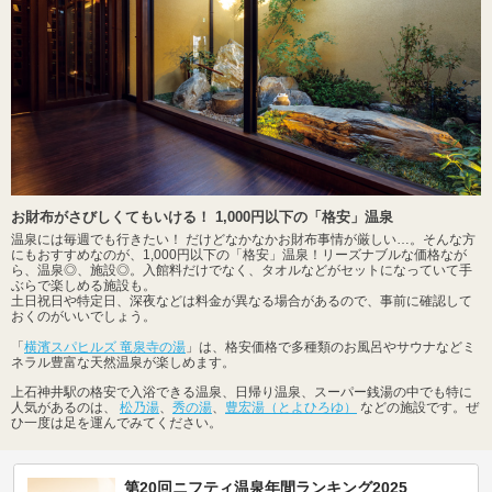
お財布がさびしくてもいける！ 1,000円以下の「格安」温泉
温泉には毎週でも行きたい！ だけどなかなかお財布事情が厳しい…。そんな方
にもおすすめなのが、1,000円以下の「格安」温泉！リーズナブルな価格なが
ら、温泉◎、施設◎。入館料だけでなく、タオルなどがセットになっていて手
ぶらで楽しめる施設も。
土日祝日や特定日、深夜などは料金が異なる場合があるので、事前に確認して
おくのがいいでしょう。
「
横濱スパヒルズ 竜泉寺の湯
」は、格安価格で多種類のお風呂やサウナなどミ
ネラル豊富な天然温泉が楽しめます。
上石神井駅の格安で入浴できる温泉、日帰り温泉、スーパー銭湯の中でも特に
人気があるのは、
松乃湯
、
秀の湯
、
豊宏湯（とよひろゆ）
などの施設です。ぜ
ひ一度は足を運んでみてください。
第20回ニフティ温泉年間ランキング2025