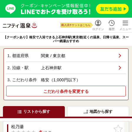
購入済チケットはこちら
ログイン
履歴
メニュー
【クーポンあり】格安で入浴できる上石神井駅(東京都)近くの温泉、日帰り温泉、スー
パー銭湯おすすめ
1. 都道府県
関東 / 東京都
2. 沿線・駅
上石神井駅
3. こだわり条件
格安（1,000円以下）
こだわり条件を変更する
リストから探す
地図から探す
松乃湯
お気に入
りに追加