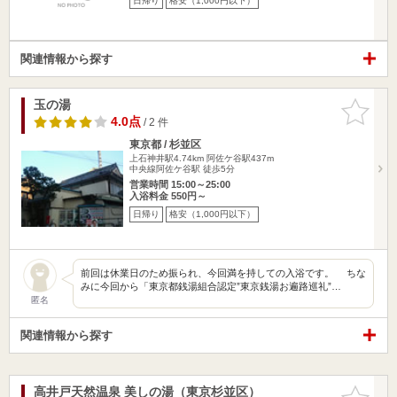
日帰り
格安（1,000円以下）
関連情報から探す
玉の湯
お気に入
りに追加
4.0点
/ 2 件
東京都 / 杉並区
上石神井駅4.74km
阿佐ケ谷駅437m
中央線阿佐ケ谷駅 徒歩5分
営業時間 15:00～25:00
入浴料金 550円～
日帰り
格安（1,000円以下）
前回は休業日のため振られ、今回満を持しての入浴です。 ちな
みに今回から「東京都銭湯組合認定”東京銭湯お遍路巡礼”…
匿名
関連情報から探す
高井戸天然温泉 美しの湯（東京杉並区）
お気に入