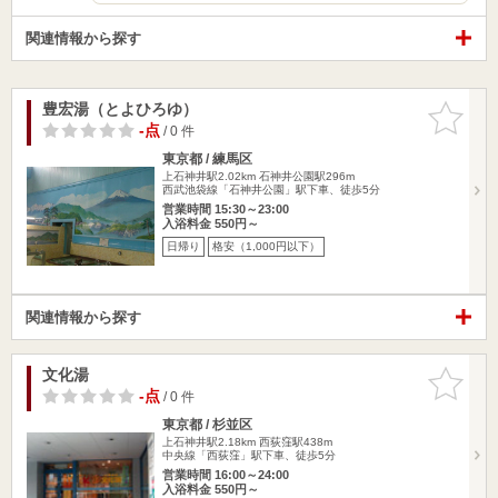
関連情報から探す
豊宏湯（とよひろゆ）
お気に入
りに追加
-点
/ 0 件
東京都 / 練馬区
上石神井駅2.02km
石神井公園駅296m
西武池袋線「石神井公園」駅下車、徒歩5分
営業時間 15:30～23:00
入浴料金 550円～
日帰り
格安（1,000円以下）
関連情報から探す
文化湯
お気に入
りに追加
-点
/ 0 件
東京都 / 杉並区
上石神井駅2.18km
西荻窪駅438m
中央線「西荻窪」駅下車、徒歩5分
営業時間 16:00～24:00
入浴料金 550円～