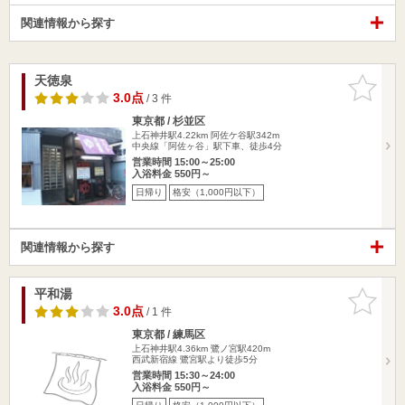
関連情報から探す
天徳泉
お気に入
りに追加
3.0点
/ 3 件
東京都 / 杉並区
上石神井駅4.22km
阿佐ケ谷駅342m
中央線「阿佐ヶ谷」駅下車、徒歩4分
営業時間 15:00～25:00
入浴料金 550円～
日帰り
格安（1,000円以下）
関連情報から探す
平和湯
お気に入
りに追加
3.0点
/ 1 件
東京都 / 練馬区
上石神井駅4.36km
鷺ノ宮駅420m
西武新宿線 鷺宮駅より徒歩5分
営業時間 15:30～24:00
入浴料金 550円～