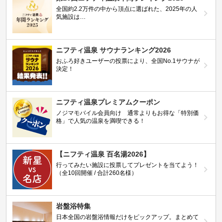
全国約2.2万件の中から頂点に選ばれた、2025年の人
気施設は…
ニフティ温泉 サウナランキング2026
おふろ好きユーザーの投票により、全国No.1サウナが
決定！
ニフティ温泉プレミアムクーポン
ノジマモバイル会員向け 通常よりもお得な「特別価
格」で人気の温泉を満喫できる！
【ニフティ温泉 百名湯2026】
行ってみたい施設に投票してプレゼントを当てよう！
（全10回開催 / 合計260名様）
岩盤浴特集
日本全国の岩盤浴情報だけをピックアップ。まとめて