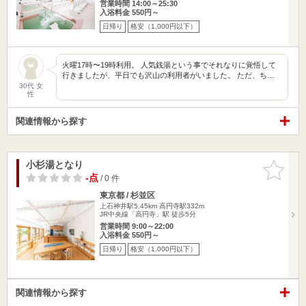
営業時間 14:00～25:30
入浴料金 550円～
日帰り
格安（1,000円以下）
火曜17時〜19時利用。 人気銭湯という事でそれなりに覚悟して
行きましたが、平日でも沢山の利用者がいました。 ただ、ち…
30代 女
性
関連情報から探す
小杉湯となり
お気に入
りに追加
-点
/ 0 件
東京都 / 杉並区
上石神井駅5.45km
高円寺駅332m
JR中央線「高円寺」駅 徒歩5分
営業時間 9:00～22:00
入浴料金 550円～
日帰り
格安（1,000円以下）
関連情報から探す