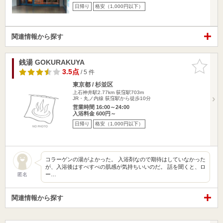
日帰り
格安（1,000円以下）
関連情報から探す
銭湯 GOKURAKUYA
お気に入
りに追加
3.5点
/ 5 件
東京都 / 杉並区
上石神井駅2.77km
荻窪駅703m
JR・丸ノ内線 荻窪駅から徒歩10分
営業時間 16:00～24:00
入浴料金 600円～
日帰り
格安（1,000円以下）
コラーゲンの湯がよかった。 入浴剤なので期待はしていなかった
が、入浴後はすべすべの肌感が気持ちいいのだ。 話を聞くと、ロ
ー…
匿名
関連情報から探す