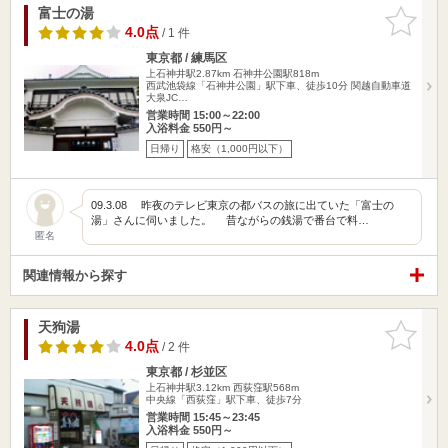
富士の湯
お気に入
りに追加
4.0点
/ 1 件
東京都 / 練馬区
上石神井駅2.87km
石神井公園駅818m
西武池袋線「石神井公園」駅下車、徒歩10分 関越自動車道
大泉JC…
営業時間 15:00～22:00
入浴料金 550円～
日帰り
格安（1,000円以下）
09.3.08 昨夜のテレビ東京の都バスの旅に出ていた「富士の
湯」さんに伺いました。 昔ながらの銭湯で番台で料…
匿名
関連情報から探す
天狗湯
お気に入
りに追加
4.0点
/ 2 件
東京都 / 杉並区
上石神井駅3.12km
西荻窪駅568m
中央線「西荻窪」駅下車、徒歩7分
営業時間 15:45～23:45
入浴料金 550円～