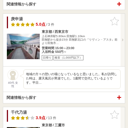
関連情報から探す
庚申湯
お気に入
りに追加
5.0点
/ 3 件
東京都 / 西東京市
上石神井駅5.80km
田無駅1.10km
田無駅から徒歩15分 田無駅北口の『リヴィン・アスタ』前
より田無市…
営業時間 15:00～23:00
入浴料金 550円～
日帰り
格安（1,000円以下）
地域の方々の憩いの場になっているなと思いました。私が訪問し
た時は、露天風呂が男湯でした。1週間で交代しているようで
す。平日…
40代 女
性
関連情報から探す
千代乃湯
お気に入
りに追加
3.9点
/ 13 件
東京都 / 三鷹市