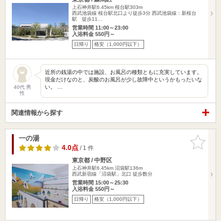
上石神井駅6.45km
桜台駅303m
西武池袋線 桜台駅北口より徒歩3分 西武池袋線：新桜台
駅 徒歩11…
営業時間 11:00～23:00
入浴料金 550円～
日帰り
格安（1,000円以下）
近所の銭湯の中では施設、お風呂の種類ともに充実しています。
現金だけなのと、炭酸のお風呂が少し故障中というかもったいな
い。 …
40代 男
性
関連情報から探す
一の湯
お気に入
りに追加
4.0点
/ 1 件
東京都 / 中野区
上石神井駅6.45km
沼袋駅136m
西武新宿線「沼袋駅」北口 徒歩数分
営業時間 15:00～25:30
入浴料金 550円～
日帰り
格安（1,000円以下）