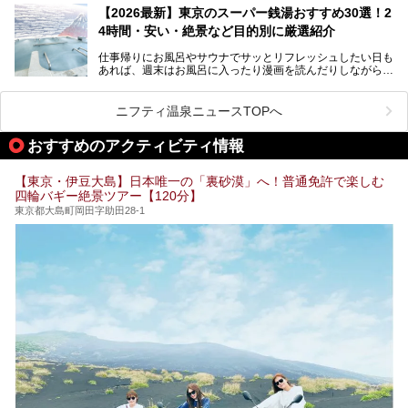
を旅の目的とする「サ旅」や自分へのご褒美のための宿泊な
【2026最新】東京のスーパー銭湯おすすめ30選！2
ど、自分の好きなタイミングで好きなだけサ活ができるのが
4時間・安い・絶景など目的別に厳選紹介
魅力です。
仕事帰りにお風呂やサウナでサッとリフレッシュしたい日も
最近では、男性専用施設だけでなく、カップルや女性に嬉し
あれば、週末はお風呂に入ったり漫画を読んだりしながら一
い個室サウナも増えてきました。
日中ダラダラ過ごしたい日もあると思います。
この記事では、東京都内にある24時間営業のサウナの中か
また、終電を逃してしまい、「このまま朝までゆっくりでき
ら、特におすすめしたい施設14選をご紹介します。
ニフティ温泉ニュースTOPへ
る場所があれば」と探した経験がある人も多いのではないで
宿泊可能な施設もピックアップしているので、ぜひチェック
しょうか。
してみてください。
おすすめのアクティビティ情報
そこで本記事では、東京でおすすめのスーパー銭湯を、目的
別に厳選した30施設からご紹介します。
【東京・伊豆大島】日本唯一の「裏砂漠」へ！普通免許で楽しむ
24時間営業で宿泊できる施設や、1,000円以下で楽しめる安
四輪バギー絶景ツアー【120分】
い施設、デートや休日レジャーにもぴったりなエンタメ要素
が充実した施設など、利用のシーンに合わせて参考にしてく
東京都大島町岡田字助田28-1
ださい。