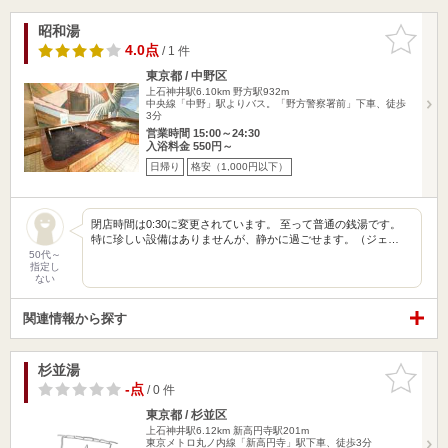
昭和湯
お気に入
りに追加
4.0点
/ 1 件
東京都 / 中野区
上石神井駅6.10km
野方駅932m
中央線「中野」駅よりバス。「野方警察署前」下車、徒歩
3分
営業時間 15:00～24:30
入浴料金 550円～
日帰り
格安（1,000円以下）
閉店時間は0:30に変更されています。 至って普通の銭湯です。
特に珍しい設備はありませんが、静かに過ごせます。（ジェ…
50代～
指定し
ない
関連情報から探す
杉並湯
お気に入
りに追加
-点
/ 0 件
東京都 / 杉並区
上石神井駅6.12km
新高円寺駅201m
東京メトロ丸ノ内線「新高円寺」駅下車、徒歩3分