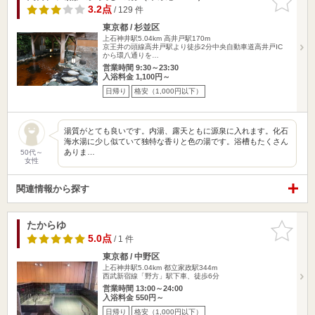
りに追加
3.2点
/ 129 件
東京都 / 杉並区
上石神井駅5.04km
高井戸駅170m
京王井の頭線高井戸駅より徒歩2分中央自動車道高井戸IC
から環八通りを…
営業時間 9:30～23:30
入浴料金 1,100円～
日帰り
格安（1,000円以下）
湯質がとても良いです。内湯、露天ともに源泉に入れます。化石
海水湯に少し似ていて独特な香りと色の湯です。浴槽もたくさん
ありま…
50代～
女性
関連情報から探す
たからゆ
お気に入
りに追加
5.0点
/ 1 件
東京都 / 中野区
上石神井駅5.04km
都立家政駅344m
西武新宿線「野方」駅下車、徒歩6分
営業時間 13:00～24:00
入浴料金 550円～
日帰り
格安（1,000円以下）