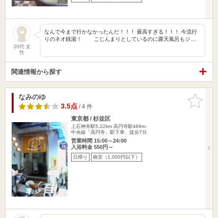
なんで今まで行かなかったんだ！！！ 最高すぎる！！！ 今流行
りのネオ銭湯！ こじんまりとしているのに露天風呂もジ…
20代 女
性
関連情報から探す
なみのゆ
お気に入
りに追加
3.5点
/ 4 件
東京都 / 杉並区
上石神井駅5.22km
高円寺駅469m
中央線「高円寺」駅下車、徒歩7分
営業時間 15:00～24:00
入浴料金 550円～
日帰り
格安（1,000円以下）