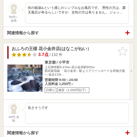
街の銭湯♨️という感じのシンプルなお風呂です。 男性の方は、露
天風呂が有るらしいですが、女性の方は有りません。 ジェッ…
50代～
女性
関連情報から探す
おふろの王様 花小金井店(はなこがねい）
お気に入
りに追加
3.7点
/ 132 件
東京都 / 小平市
上石神井駅6.47km
花小金井駅905m
西武新宿線 「花小金井」駅よりグリーンロードを田無方面
へ 徒歩13分…
営業時間 9:00～24:00
入浴料金 1,050円～
日帰り
格安（1,000円以下）
良さそうです
40代 女
性
関連情報から探す