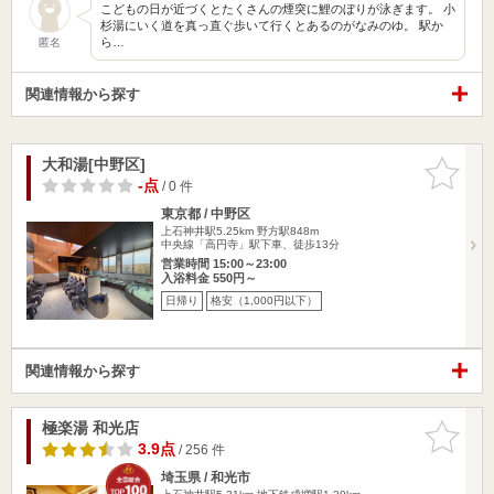
こどもの日が近づくとたくさんの煙突に鯉のぼりが泳ぎます。 小
杉湯にいく道を真っ直ぐ歩いて行くとあるのがなみのゆ。 駅か
ら…
匿名
関連情報から探す
大和湯[中野区]
お気に入
りに追加
-点
/ 0 件
東京都 / 中野区
上石神井駅5.25km
野方駅848m
中央線「高円寺」駅下車、徒歩13分
営業時間 15:00～23:00
入浴料金 550円～
日帰り
格安（1,000円以下）
関連情報から探す
極楽湯 和光店
お気に入
りに追加
3.9点
/ 256 件
埼玉県 / 和光市