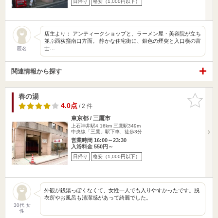
日帰り
格安（1,000円以下）
店主より： アンティークショップと、ラーメン屋・美容院が立ち
並ぶ西荻窪南口方面。 静かな住宅街に、銀色の煙突と入口横の富
士…
匿名
関連情報から探す
春の湯
お気に入
りに追加
4.0点
/ 2 件
東京都 / 三鷹市
上石神井駅4.16km
三鷹駅349m
中央線「三鷹」駅下車、徒歩3分
営業時間 16:00～23:30
入浴料金 550円～
日帰り
格安（1,000円以下）
外観が銭湯っぽくなくて、女性一人でも入りやすかったです。脱
衣所やお風呂も清潔感があって綺麗でした。
30代 女
性