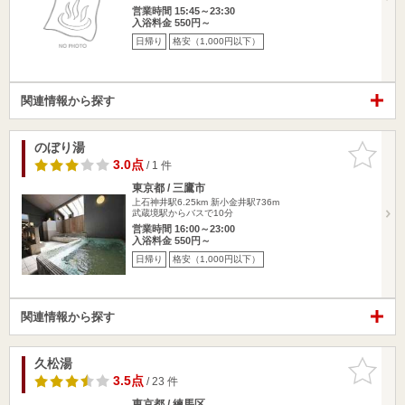
営業時間 15:45～23:30
入浴料金 550円～
日帰り
格安（1,000円以下）
関連情報から探す
のぼり湯
お気に入
りに追加
3.0点
/ 1 件
東京都 / 三鷹市
上石神井駅6.25km
新小金井駅736m
武蔵境駅からバスで10分
営業時間 16:00～23:00
入浴料金 550円～
日帰り
格安（1,000円以下）
関連情報から探す
久松湯
お気に入
りに追加
3.5点
/ 23 件
東京都 / 練馬区