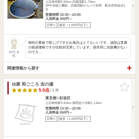
上石神井駅5.83km
武蔵境駅1.73km
JR中央線三鷹駅、武蔵境駅からバス利用 配水所前徒歩1
分
営業時間 15:30～23:00
入浴料金 550円～
日帰り
格安（1,000円以下）
独特の看板で怪しげですがお風呂はとてもいいです。値段は普通
の銭湯価格ですが比較的充実しています。脱衣所に自販機がない
ので入…
30代 女
性
関連情報から探す
ゆ家 和ごころ 吉の湯
お気に入
りに追加
5.0点
/ 1 件
東京都 / 杉並区
上石神井駅5.83km
南阿佐ケ谷駅1.13km
営業時間 13:30～22:00
入浴料金 550円～
日帰り
格安（1,000円以下）