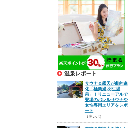
温泉レポート
サウナ＆露天が劇的進
化「極楽湯 羽生温
泉」！リニューアルで
登場のバレルサウナや
女性専用エリアをレポ
ート
（突レポ）