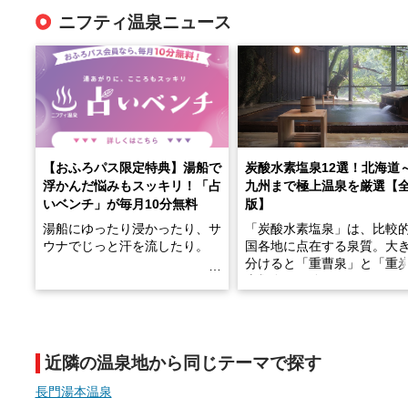
ニフティ温泉ニュース
【おふろパス限定特典】湯船で
炭酸水素塩泉12選！北海道
浮かんだ悩みもスッキリ！「占
九州まで極上温泉を厳選【
いベンチ」が毎月10分無料
版】
湯船にゆったり浸かったり、サ
「炭酸水素塩泉」は、比較
ウナでじっと汗を流したり。
国各地に点在する泉質。大
分けると「重曹泉」と「重
土類泉」に分かれます。
そんな「一人でぼんやり過ごす
また硫黄や鉄分などの特殊
時間」、ふだん後回しにしてい
が混ざり合うことで、複雑
た「これからのこと」や「ちょ
多様な個性を持つことも多
近隣の温泉地から同じテーマで探す
っとした悩み」が、頭に浮かん
す。
でくることはありませんか？
長門湯本温泉
今回は筆者自ら入浴した中