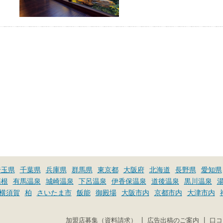
お湯で体がほぐれたら、次は占
い師さんとお話しして、心もほ
ぐしてみませんか？
埼玉県
千葉県
兵庫県
群馬県
東京都
大阪府
北海道
長野県
愛知県
箱根
有馬温泉
城崎温泉
下呂温泉
伊香保温泉
道後温泉
黒川温泉
横須賀
柏
さいたま市
飯能
御殿場
大阪市内
京都市内
大津市内
|
|
加盟店募集（資料請求）
広告出稿のご案内
口コ