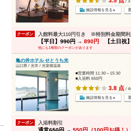
3.5 点
/ 
施設情報を見る
入館料最大110円引き ※特別料金期間
クーポン
【平日】
990円
→
890円
【土日祝
他にも1種類のクーポンがあります
亀の井ホテル せとうち光
山口県 / 光市 / 光室積温泉
■営業時間 11:30～15:30
■入浴料 650円
3.8 点
/ 
施設情報を見る
入浴料割引
クーポン
通常
650円
→
550円（100円お得！）