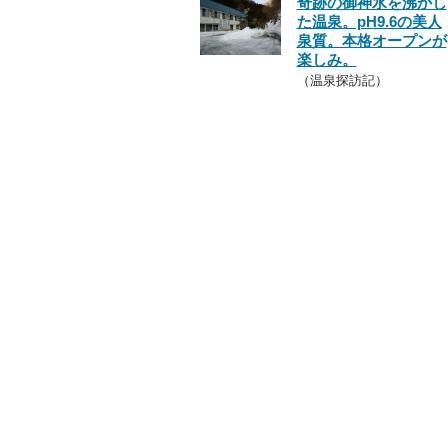
奇跡の御神水を沸かし
た温泉。pH9.6の美人
泉質。本格オープンが
楽しみ。
（温泉探訪記）