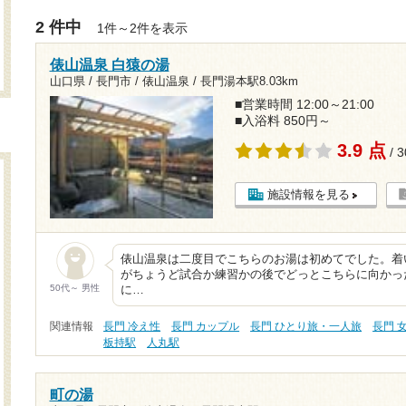
2 件中
1件～2件を表示
俵山温泉 白猿の湯
山口県 / 長門市 / 俵山温泉 /
長門湯本駅8.03km
■営業時間 12:00～21:00
■入浴料 850円～
3.9 点
/ 
施設情報を見る
俵山温泉は二度目でこちらのお湯は初めてでした。着
がちょうど試合か練習かの後でどっとこちらに向かっ
50代～ 男性
に…
関連情報
長門 冷え性
長門 カップル
長門 ひとり旅・一人旅
長門 
板持駅
人丸駅
町の湯