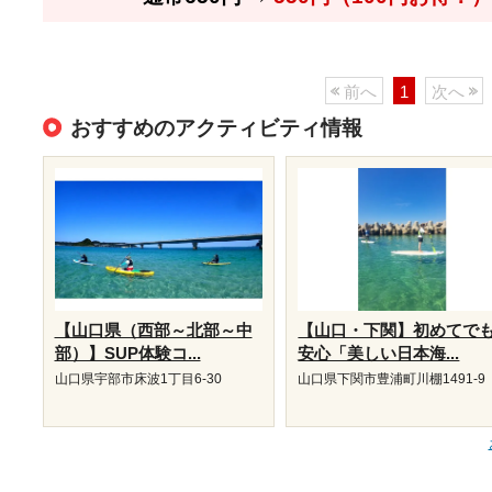
前へ
1
次へ
おすすめのアクティビティ情報
【山口県（西部～北部～中
【山口・下関】初めてで
部）】SUP体験コ...
安心「美しい日本海...
山口県宇部市床波1丁目6-30
山口県下関市豊浦町川棚1491-9