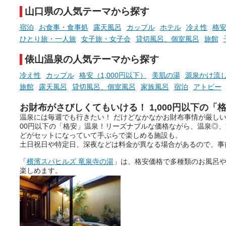
ら、日本各地にある炭酸水
山口県の人気テーマから探す
泉を12施設セレクト。すべ
お風呂でリラックスしているか
日帰り入浴可能で、源泉か
宿泊
お食事・食事処
露天風呂
カップル
ホテル
冷え性
格安
らこそ向き合える、大切な自分
しと泉質の良さにこだわり
ひとり旅・一人旅
女子旅・女子会
貸切風呂、個室風呂
旅館
の本音。
つ、万人におすすめしたい
を厳選しました。
俵山温泉の人気テーマから探す
そんな心のつぶやきを、湯あが
りの温まった心のまま相談でき
冷え性
カップル
格安（1,000円以下）
美肌の湯
源泉かけ流
たら素敵ですよね。
旅館
露天風呂
貸切風呂、個室風呂
家族風呂
宿泊
アトピー
お財布がさびしくてもいける！ 1,000円以下の「
温泉には毎週でも行きたい！ だけどなかなかお財布事情が厳しい
ニフティ温泉の「占いベンチ」
00円以下の「格安」温泉！リーズナブルな価格ながら、温泉◎
は、そんなあなたの心のつぶや
どがセットになっていて手ぶらで楽しめる施設も。
きをプロの占い師に相談するこ
土日祝日や特定日、深夜などは料金が異なる場合があるので、事
とができるサービスです。
「
横濱スパヒルズ 竜泉寺の湯
」は、格安価格で多種類のお風呂
楽しめます。
おふろパス会員様なら、この特
別なひとときを「毎月10分無
料」でご利用いただけます。