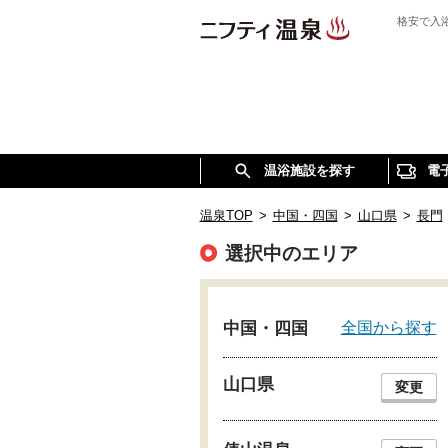
格安で入
温浴施設を探す
電
温泉TOP
>
中国・四国
>
山口県
>
長門
選択中のエリア
全国から探す
中国・四国
山口県
変更