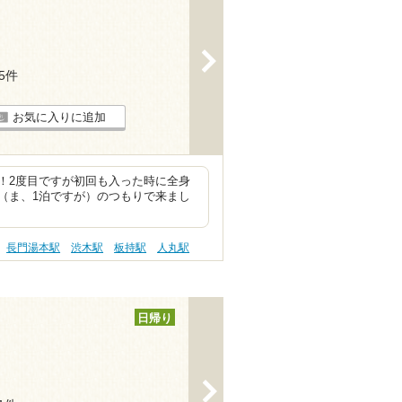
>
25件
お気に入りに追加
！2度目ですが初回も入った時に全身
（ま、1泊ですが）のつもりで来まし
長門湯本駅
渋木駅
板持駅
人丸駅
日帰り
>