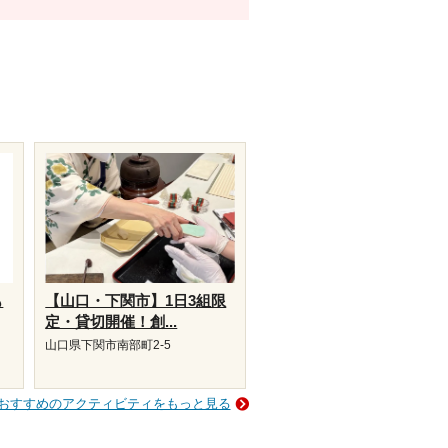
も
【山口・下関市】1日3組限
定・貸切開催！創...
山口県下関市南部町2-5
おすすめのアクティビティをもっと見る