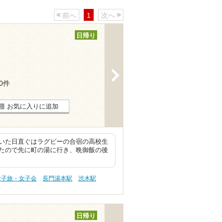
前へ
1
次へ
日帰り
>
30件
お気に入りに追加
いた日直ぐはラグビーの合宿の高校生
たので先に町の湯に行き、晩御飯の後
女子旅・女子会
長門湯本駅
渋木駅
日帰り