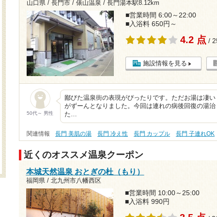
山口県 / 長門市 / 俵山温泉 /
長門湯本駅8.12km
■営業時間 6:00～22:00
■入浴料 650円～
4.2 点
/ 
施設情報を見る
鄙びた温泉街の表現がぴったりです。ただお湯は凄い
がずーんとなりました。今回は連れの病後回復の湯治
50代～ 男性
た…
関連情報
長門 美肌の湯
長門 冷え性
長門 カップル
長門 子連れOK
近くのオススメ温泉クーポン
本城天然温泉 おとぎの杜（もり）
福岡県 / 北九州市八幡西区
■営業時間 10:00～25:00
■入浴料 990円