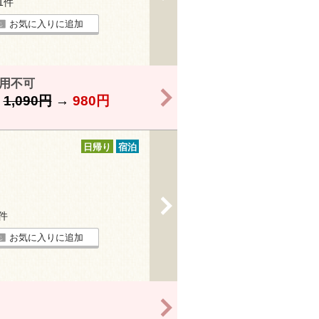
31件
お気に入りに追加
利用不可
>
】
1,090円
→
980円
日帰り
宿泊
>
4件
お気に入りに追加
>