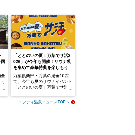
～
「ととのいの夏！万葉でサ活2
全国
026」が今年も開催！サウナ札
を集めて豪華特典を楽しもう
的全
万葉倶楽部・万葉の湯全10館
きく
で、今年も夏のサウナイベント
炭酸
「ととのいの夏！万葉でサ活2
026」が開催されます！
ニフティ温泉ニュースTOPへ
成分
2026年8月1日（土）～8月31
かつ
日（月）までの開催期間中は、
いで
サウナ飯やサウナドリンク、岩
盤浴の利用などで「万葉サウナ
札」を集めることで、オリジナ
か
ルグッズや無料券などの特典と