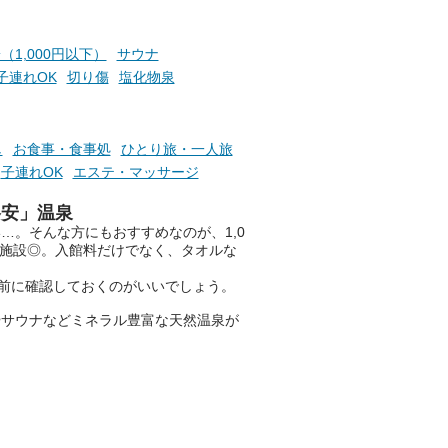
素塩
交換可能。
て
け流
さらに、各館ではアロマロウリ
（1,000円以下）
サウナ
つ
ュやアウフグースなど、サウナ
子連れOK
切り傷
塩化物泉
施設
好きにはたまらない多彩なイベ
ントも予定されています。ぜひ
チェックしてください！
し
お食事・食事処
ひとり旅・一人旅
───
子連れOK
エステ・マッサージ
提供元：万葉倶楽部株式会社
【PR】
格安」温泉
この記事は万葉倶楽部株式会社
…。そんな方にもおすすめなのが、1,0
のPR記事です。
、施設◎。入館料だけでなく、タオルな
前に確認しておくのがいいでしょう。
やサウナなどミネラル豊富な天然温泉が