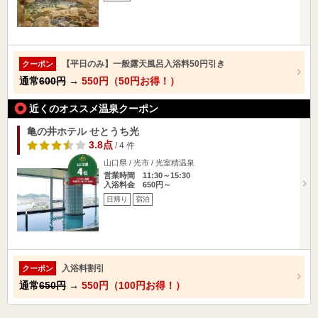
【平日のみ】一般露天風呂入浴料50円引き
クーポン
通常
600円
→
550円（50円お得！）
近くのオススメ温泉クーポン
亀の井ホテル せとうち光
3.8点
/ 4 件
山口県 / 光市 / 光室積温泉
営業時間 11:30～15:30
入浴料金 650円～
日帰り
宿泊
入浴料割引
クーポン
通常
650円
→
550円（100円お得！）