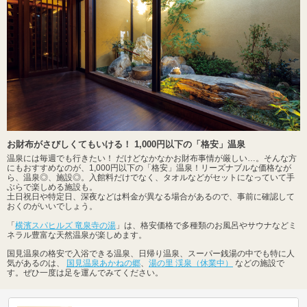
お財布がさびしくてもいける！ 1,000円以下の「格安」温泉
温泉には毎週でも行きたい！ だけどなかなかお財布事情が厳しい…。そんな方
にもおすすめなのが、1,000円以下の「格安」温泉！リーズナブルな価格なが
ら、温泉◎、施設◎。入館料だけでなく、タオルなどがセットになっていて手
ぶらで楽しめる施設も。
土日祝日や特定日、深夜などは料金が異なる場合があるので、事前に確認して
おくのがいいでしょう。
「
横濱スパヒルズ 竜泉寺の湯
」は、格安価格で多種類のお風呂やサウナなどミ
ネラル豊富な天然温泉が楽しめます。
国見温泉の格安で入浴できる温泉、日帰り温泉、スーパー銭湯の中でも特に人
気があるのは、
国見温泉あかねの郷
、
湯の里 渓泉（休業中）
などの施設で
す。ぜひ一度は足を運んでみてください。