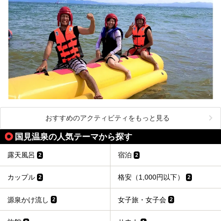
おすすめのアクティビティをもっと見る
国見温泉の人気テーマから探す
露天風呂
宿泊
2
2
カップル
格安（1,000円以下）
2
2
源泉かけ流し
女子旅・女子会
2
2