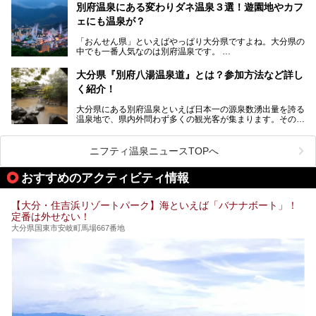
ない！
で楽しめる「大分県の別府温泉」に注目してみました。
提供元：大分県【PR】
別府温泉にある変わりダネ温泉３選！遊園地やカフ
ニフティ温泉がオススメする温泉施設を紹介しちゃいます！
この記事は大分県のPR記事です。
源泉数、湧出量ともに日本一の温泉県とも言われる大分県。
ェにも温泉が？
今回は、大分県別府市に行くなら絶対行きたい情緒たっぷり
な市営温泉をまとめました。
「おんせん県」といえばやっぱり大分県ですよね。大分県の
中でも一番人気なのは別府温泉です。
Let’s go to Hell !
別府八湯という名前の通り、さまざまな泉質を楽しめ、一日
中いても飽きません。
大分県『別府八湯温泉道』とは？参加方法など詳し
普通に温泉に浸かる以外にも、別府地獄巡りや砂湯などは有
く紹介！
名ですよね。
大分県にある別府温泉といえば日本一の源泉数湧出量を誇る
別府温泉は共同湯も多く、家庭やマンションにも温泉を引い
温泉地で、県内外問わず多くの観光客が集まります。その別
ている所もあります。
府温泉では「別府八湯温泉道」を実施しています。この別府
自宅にいながら温泉に入れるのは羨ましいですが、その中で
八湯温泉道とは別府八湯を巡る体験型イベントで、施設を回
も「こんな場所にも温泉が！？」というスポットがいくつか
って88ヶ所のスタンプを集めて温泉名人の認定を目指すと
あるんです。
ニフティ温泉ニュースTOPへ
いうものです。
他の温泉地では考えられないまさに温泉地ならではです。
これを読んで別府温泉巡りの参考になればと思います。
おすすめのアクティビティ情報
別府には朝早くから夜遅くまでやっている地元に根付いた銭
湯や、日帰りのみの大きな施設など様々な形態の温泉があり
ます。泉質も数多くなるので、好きな温泉から巡って温泉名
【大分・住吉浜リゾートパーク】海といえば「バナナボート」！
人を目指してみてはいかがでしょうか？
定番は外せない！
大分県国東市安岐町馬場667番地