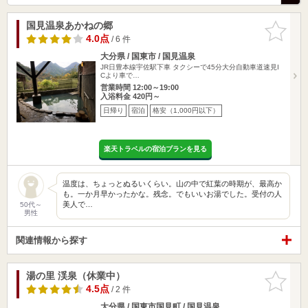
国見温泉あかねの郷
お気に入
りに追加
4.0点
/ 6 件
大分県 / 国東市 / 国見温泉
JR日豊本線宇佐駅下車 タクシーで45分大分自動車道速見I
Cより車で…
営業時間 12:00～19:00
入浴料金 420円～
日帰り
宿泊
格安（1,000円以下）
楽天トラベルの宿泊プランを見る
温度は、ちょっとぬるいくらい。山の中で紅葉の時期が、最高か
も。一か月早かったかな。残念。でもいいお湯でした。受付の人
美人で…
50代～
男性
関連情報から探す
湯の里 渓泉（休業中）
お気に入
りに追加
4.5点
/ 2 件
大分県 / 国東市国見町 / 国見温泉