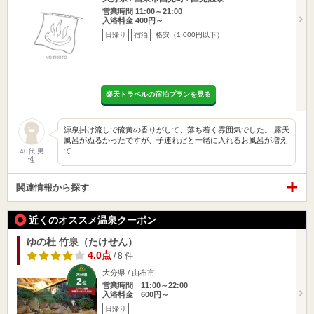
営業時間 11:00～21:00
入浴料金 400円～
日帰り
宿泊
格安（1,000円以下）
楽天トラベルの宿泊プランを見る
源泉掛け流しで硫黄の香りがして、落ち着く雰囲気でした。 露天
風呂がぬるかったですが、子連れだと一緒に入れるお風呂が増え
て…
40代 男
性
関連情報から探す
近くのオススメ温泉クーポン
ゆの杜 竹泉（たけせん）
4.0点
/ 8 件
大分県 / 由布市
営業時間 11:00～22:00
入浴料金 600円～
日帰り