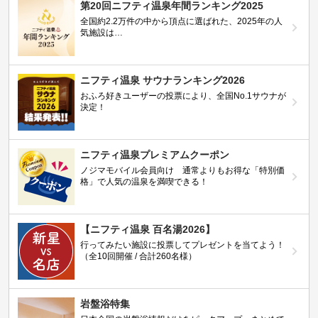
第20回ニフティ温泉年間ランキング2025
全国約2.2万件の中から頂点に選ばれた、2025年の人
気施設は…
ニフティ温泉 サウナランキング2026
おふろ好きユーザーの投票により、全国No.1サウナが
決定！
ニフティ温泉プレミアムクーポン
ノジマモバイル会員向け 通常よりもお得な「特別価
格」で人気の温泉を満喫できる！
【ニフティ温泉 百名湯2026】
行ってみたい施設に投票してプレゼントを当てよう！
（全10回開催 / 合計260名様）
岩盤浴特集