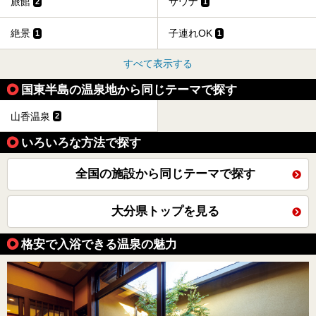
旅館
サウナ
2
1
絶景
子連れOK
1
1
すべて表示する
国東半島の温泉地から同じテーマで探す
山香温泉
2
いろいろな方法で探す
全国の施設から同じテーマで探す
大分県トップを見る
格安で入浴できる温泉の魅力