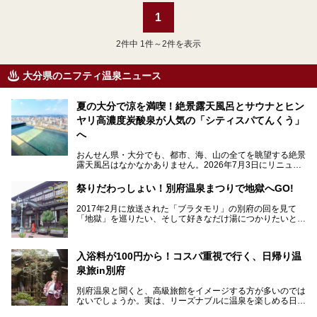
1
2
件中 1件～2件を表示
大分県のニフティ温泉ニュース
夏の大分で涼を満喫！絶景露天風呂とサウナとヒン
ヤリ高濃度炭酸泉が人気の「シティスパてんくう」
へ
おんせん県・大分でも、都市、海、山の全てを眺望する絶景
露天風呂はなかなかありません。2026年7月3日にリニュー
アルして、うみサウナ、やまサウナを新設した「シティスパ
てんくう(CITY SPA てんくう)」は、なんとJR大分駅直結と
祭りだわっしょい！別府温泉まつりで地獄へGO!
いう利便性の高さ！
2017年2月に放送された「ブラタモリ」の別府の回を見て
地上80mという圧倒的な開放感が魅力。温泉、ロウリュサウ
「地獄」を巡りたい、そして好きなだけ湯につかりたいと切
ナ、そしてひんやりとした約27度の高濃度炭酸泉で交互浴
実に思った私に朗報。
してととのえば、まさに気分は天空の極楽、ここはこの夏ぜ
ひとも訪れたい都市の避暑地です！
2017年3月31日～4月3日、大分県別府市で「別府八湯温泉
入浴料が100円から！コスパ重視で行く、日帰り温
まつり」が開催されます。その期間は嬉しいことに100以上
併設の「JR九州ホテル ブラッサム大分」に泊まって、この
の共同浴場がなんと無料開放されるんです！普段から入浴料
泉旅in別府
「シティスパてんくう」をたっぷり満喫してきたのでレポー
が100円と安いのに、いいんですかタダにしちゃって!?
トします。夏向けの大分駅徒歩圏の周辺観光スポットやクー
しかも4/2には「東京ディズニーリゾートスペシャルパレー
別府温泉と聞くと、高級旅館をイメージする方が多いのでは
ルダウンできるスイーツ情報と併せてお楽しみください！
ド」も行われます。つまり別府に行けば「地獄」も「ミッキ
ないでしょうか。実は、リーズナブルに温泉を楽しめる日帰
ーマウス」も拝める稀有なイベントですよ、これは行くしか
り温泉施設も充実しているエリアなんです。今回は、日帰り
───