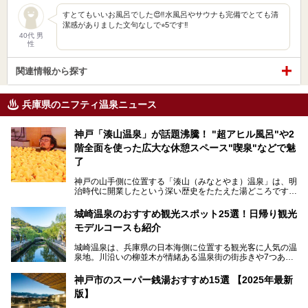
すとてもいいお風呂でした😍‼️水風呂やサウナも完備でとても清
潔感がありました文句なしで⭐︎5です‼️
40代 男
性
関連情報から探す
兵庫県のニフティ温泉ニュース
神戸「湊山温泉」が話題沸騰！ "超アヒル風呂"や2
階全面を使った広大な休憩スペース"喫泉"などで魅
了
神戸の山手側に位置する「湊山（みなとやま）温泉」は、明
治時代に開業したという深い歴史をたたえた湯どころです。
そんな長寿の温泉が今、話題となっています。理由は湯船い
っぱいに浮かぶアヒルちゃん。さらに、ゆったりくつろげて
城崎温泉のおすすめ観光スポット25選！日帰り観光
コワーキングも可能な休憩スペースも人気に。斬新な企画や
モデルコースも紹介
設備で人々をアッと驚かせる湊山温泉の魅力をリポートしま
す。
城崎温泉は、兵庫県の日本海側に位置する観光客に人気の温
泉地。川沿いの柳並木が情緒ある温泉街の街歩きや7つある
外湯巡り、ロープウェイからの絶景、冬のカニ料理などで知
られています。鉄道の駅から温泉街が近く、歩いて回るのに
神戸市のスーパー銭湯おすすめ15選 【2025年最新
ちょうどよい規模で、日帰りでの訪問にもおすすめです。
版】
この記事では、城崎温泉と周辺の見どころから厳選した25