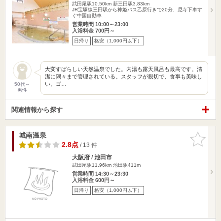
武田尾駅10.50km
新三田駅3.83km
JR宝塚線三田駅から神姫バス乙原行きで20分、尼寺下車す
ぐ中国自動車…
営業時間 10:00～23:00
入浴料金 700円～
日帰り
格安（1,000円以下）
大変すばらしい天然温泉でした。内湯も露天風呂も最高です。清
潔に隅々まで管理されている。スタッフが親切で、食事も美味し
い。ゴ…
50代～
男性
関連情報から探す
城南温泉
お気に入
りに追加
2.8点
/ 13 件
大阪府 / 池田市
武田尾駅11.96km
池田駅411m
営業時間 14:30～23:30
入浴料金 600円～
日帰り
格安（1,000円以下）