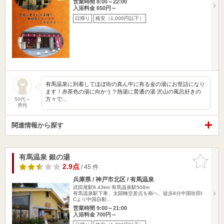
営業時間 8:00～22:00
入浴料金 650円～
日帰り
格安（1,000円以下）
有馬温泉に到着してほぼ街の真ん中に有る金の湯にお世話になり
ます！赤茶色の湯に向かう？熱湯に普通の湯 沢山の風呂好きの
方々で…
50代～
男性
関連情報から探す
有馬温泉 銀の湯
お気に入
りに追加
2.9点
/ 45 件
兵庫県 / 神戸市北区 / 有馬温泉
武田尾駅8.43km
有馬温泉駅508m
有馬温泉駅下車、太閤橋交差点を南へ、徒歩8分中国吹田I
Cより中国自動…
営業時間 9:00～21:00
入浴料金 700円～