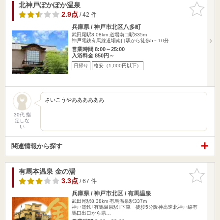
北神戸ぽかぽか温泉
お気に入
りに追加
2.9点
/ 42 件
兵庫県 / 神戸市北区八多町
武田尾駅8.08km
道場南口駅835m
神戸電鉄有馬線道場南口駅から徒歩5～10分
営業時間 8:00～25:00
入浴料金 850円～
日帰り
格安（1,000円以下）
さいこうやああああああ
30代 指
定しな
い
関連情報から探す
有馬本温泉 金の湯
お気に入
りに追加
3.3点
/ 67 件
兵庫県 / 神戸市北区 / 有馬温泉
武田尾駅8.38km
有馬温泉駅337m
神戸電鉄｢有馬温泉駅｣下車 徒歩5分阪神高速北神戸線有
馬口出口から県…