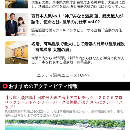
大阪府の西、兵庫県の県庁所在地である神戸市。大阪湾に面
の観光スポットをピックアップ。温泉やご当地グルメなどを
し、淡路島との間を結ぶ明石海峡大橋の始点にもなっていま
盛り込んだ日帰り観光モデルコースも紹介しているので、ぜ
す。古くから港町として栄え、異国情緒の残る異人館街や中
ひ参考にしてくださいね！
華街をはじめ、きらびやかに発展したハーバーランドなど、
西日本人気No.1「神戸みなと温泉 蓮」総支配人が
人気観光スポットもめじろ押しです。
語る、使命とは- 温泉のお仕事 vol.02
そして、温泉好きの視点から見ると、神戸市といえば何とい
っても「有馬温泉」。日本三古湯の一角をなす、歴史ある名
温浴施設で働く方々をインタビューする企画「温泉のお仕
湯です。そのお湯をリーズナブルに体験できる健康ランドや
事」。
スーパー銭湯があったら……。今回はそんな希望に沿う施設
第2弾はニフティ温泉年間ランキング2018で全国総合ランキ
も含め、おすすめのスパ銭をピックアップしてご紹介してい
ング西日本1位、2年連続「ベストオブ宿泊賞」に輝いた
きます！
名湯、有馬温泉で最大にして最強の日帰り温泉施設
「神戸みなと温泉 蓮」の魅力に迫りました！
「有馬温泉 太閤の湯」
大阪市内から1時間弱、神戸市内からはなんと30分で向かえ
る、日本を代表する温泉地、有馬温泉。
そのなかでも最大の規模を誇る「有馬温泉 太閤の湯」は、
有名な「金泉」と「銀泉」に加え、人工のの炭酸泉まで楽し
める、ある意味「最強」ともいえる施設です。
ニフティ温泉ニュースTOPへ
今回は自慢のお湯をメインにその魅力の数々を紹介します！
おすすめのアクティビティ情報
【兵庫・淡路島】日本最大級の海上アスレチック！２０２６フロ
リックシーアドベンチャーパーク淡路島がまたさらにグレードア
ップ！
鳥取県鳥取市浜坂1390‐228（こちらは事務局所在地となり、開催場所や受付、集合
場所とは異なりますのでご注意ください）