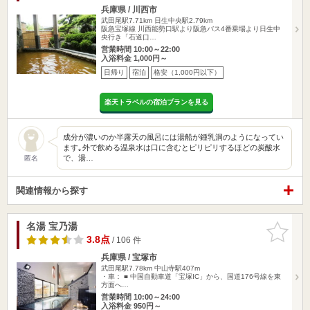
兵庫県 / 川西市
武田尾駅7.71km
日生中央駅2.79km
阪急宝塚線 川西能勢口駅より阪急バス4番乗場より日生中
央行き「石道口…
営業時間 10:00～22:00
入浴料金 1,000円～
日帰り
宿泊
格安（1,000円以下）
楽天トラベルの宿泊プランを見る
成分が濃いのか半露天の風呂には湯船が鍾乳洞のようになってい
ます｡外で飲める温泉水は口に含むとピリピリするほどの炭酸水
で、湯…
匿名
関連情報から探す
名湯 宝乃湯
お気に入
りに追加
3.8点
/ 106 件
兵庫県 / 宝塚市
武田尾駅7.78km
中山寺駅407m
・車： ■ 中国自動車道「宝塚IC」から、国道176号線を東
方面へ…
営業時間 10:00～24:00
入浴料金 950円～