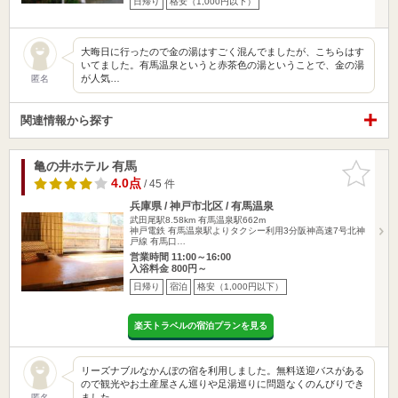
日帰り
格安（1,000円以下）
大晦日に行ったので金の湯はすごく混んでましたが、こちらはす
いてました。有馬温泉というと赤茶色の湯ということで、金の湯
が人気…
匿名
関連情報から探す
亀の井ホテル 有馬
お気に入
りに追加
4.0点
/ 45 件
兵庫県 / 神戸市北区 / 有馬温泉
武田尾駅8.58km
有馬温泉駅662m
神戸電鉄 有馬温泉駅よりタクシー利用3分阪神高速7号北神
戸線 有馬口…
営業時間 11:00～16:00
入浴料金 800円～
日帰り
宿泊
格安（1,000円以下）
楽天トラベルの宿泊プランを見る
リーズナブルなかんぽの宿を利用しました。無料送迎バスがある
ので観光やお土産屋さん巡りや足湯巡りに問題なくのんびりでき
ました…
匿名