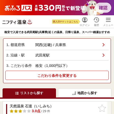
購入済チケットはこちら
ログイン
履歴
メニュー
格安で入浴できる武田尾駅(兵庫県)近くの温泉、日帰り温泉、スーパー銭湯おすすめ
1. 都道府県
関西(近畿) / 兵庫県
2. 沿線・駅
武田尾駅
3. こだわり条件
格安（1,000円以下）
こだわり条件を変更する
リストから探す
地図から探す
天然温泉 石道（いしみち）
お気に入
りに追加
3.0点
/ 29 件