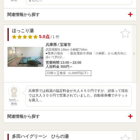
関連情報から探す
ほっこり湯
お気に入
りに追加
5.0点
/ 1 件
兵庫県 / 宝塚市
武田尾駅9.18km
小林駅746m
■電車の場合 ・阪急電鉄今津線「小林駅」から南方向に
歩いて約12…
営業時間 13:00～22:00
入浴料金 350円～
日帰り
格安（1,000円以下）
兵庫県では銭湯の協定料金が大人４５０円ですが、頑張って現在
では大人３００円で営業されていました。自動発券機でチケット
を購入…
50代～
男性
関連情報から探す
多田ハイグリーン ひらの湯
お気に入