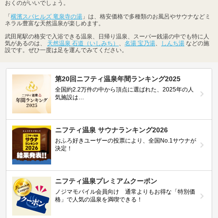
おくのがいいでしょう。
「
横濱スパヒルズ 竜泉寺の湯
」は、格安価格で多種類のお風呂やサウナなどミ
ネラル豊富な天然温泉が楽しめます。
武田尾駅の格安で入浴できる温泉、日帰り温泉、スーパー銭湯の中でも特に人
気があるのは、
天然温泉 石道（いしみち）
、
名湯 宝乃湯
、
しんち湯
などの施
設です。ぜひ一度は足を運んでみてください。
第20回ニフティ温泉年間ランキング2025
全国約2.2万件の中から頂点に選ばれた、2025年の人
気施設は…
ニフティ温泉 サウナランキング2026
おふろ好きユーザーの投票により、全国No.1サウナが
決定！
ニフティ温泉プレミアムクーポン
ノジマモバイル会員向け 通常よりもお得な「特別価
格」で人気の温泉を満喫できる！