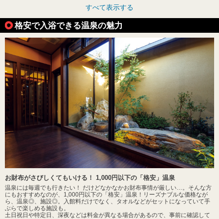
すべて表示する
格安で入浴できる温泉の魅力
お財布がさびしくてもいける！ 1,000円以下の「格安」温泉
温泉には毎週でも行きたい！ だけどなかなかお財布事情が厳しい…。そんな方
にもおすすめなのが、1,000円以下の「格安」温泉！リーズナブルな価格なが
ら、温泉◎、施設◎。入館料だけでなく、タオルなどがセットになっていて手
ぶらで楽しめる施設も。
土日祝日や特定日、深夜などは料金が異なる場合があるので、事前に確認して