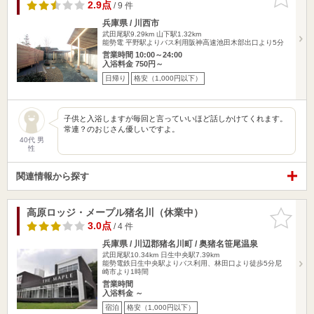
りに追加
2.9点
/ 9 件
兵庫県 / 川西市
武田尾駅9.29km
山下駅1.32km
能勢電 平野駅よりバス利用阪神高速池田木部出口より5分
営業時間 10:00～24:00
入浴料金 750円～
日帰り
格安（1,000円以下）
子供と入浴しますが毎回と言っていいほど話しかけてくれます。
常連？のおじさん優しいですよ。
40代 男
性
関連情報から探す
高原ロッジ・メープル猪名川（休業中）
お気に入
りに追加
3.0点
/ 4 件
兵庫県 / 川辺郡猪名川町 / 奥猪名笹尾温泉
武田尾駅10.34km
日生中央駅7.39km
能勢電鉄日生中央駅よりバス利用、林田口より徒歩5分尼
崎市より1時間
営業時間
入浴料金 ～
宿泊
格安（1,000円以下）