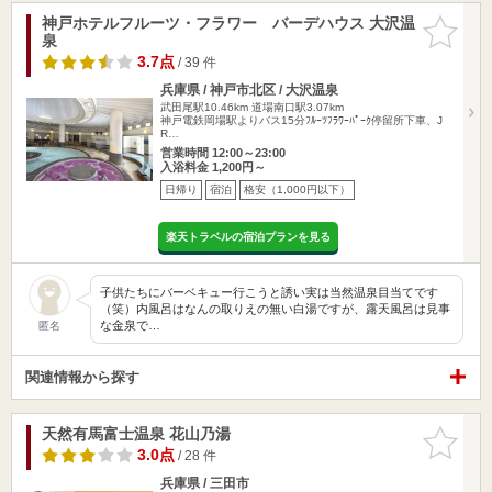
神戸ホテルフルーツ・フラワー バーデハウス 大沢温
お気に入
泉
りに追加
3.7点
/ 39 件
兵庫県 / 神戸市北区 / 大沢温泉
武田尾駅10.46km
道場南口駅3.07km
神戸電鉄岡場駅よりバス15分ﾌﾙｰﾂﾌﾗﾜｰﾊﾟｰｸ停留所下車、J
R…
営業時間 12:00～23:00
入浴料金 1,200円～
日帰り
宿泊
格安（1,000円以下）
楽天トラベルの宿泊プランを見る
子供たちにバーベキュー行こうと誘い実は当然温泉目当てです
（笑）内風呂はなんの取りえの無い白湯ですが、露天風呂は見事
な金泉で…
匿名
関連情報から探す
天然有馬富士温泉 花山乃湯
お気に入
りに追加
3.0点
/ 28 件
兵庫県 / 三田市