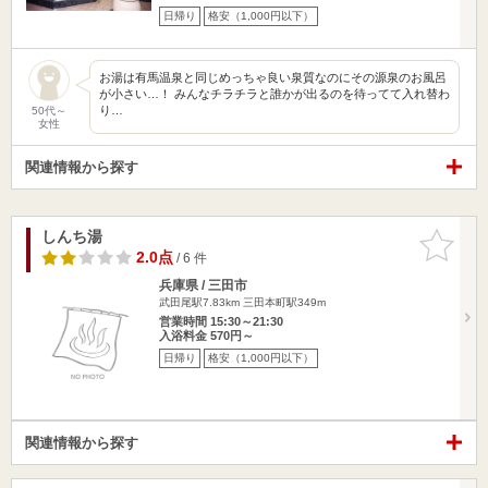
日帰り
格安（1,000円以下）
お湯は有馬温泉と同じめっちゃ良い泉質なのにその源泉のお風呂
が小さい…！ みんなチラチラと誰かが出るのを待ってて入れ替わ
り…
50代～
女性
関連情報から探す
しんち湯
お気に入
りに追加
2.0点
/ 6 件
兵庫県 / 三田市
武田尾駅7.83km
三田本町駅349m
営業時間 15:30～21:30
入浴料金 570円～
日帰り
格安（1,000円以下）
関連情報から探す