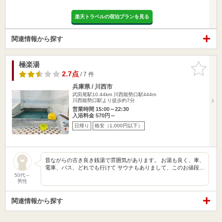
楽天トラベルの宿泊プランを見る
関連情報から探す
極楽湯
お気に入
りに追加
2.7点
/ 7 件
兵庫県 / 川西市
武田尾駅10.44km
川西能勢口駅444m
川西能勢口駅より徒歩約7分
営業時間 15:00～22:30
入浴料金 570円～
日帰り
格安（1,000円以下）
昔ながらの古き良き銭湯で雰囲気があります。 お湯も良く、車、
電車、バス、どれでも行けて サウナもありまして、このお値段…
50代～
男性
関連情報から探す