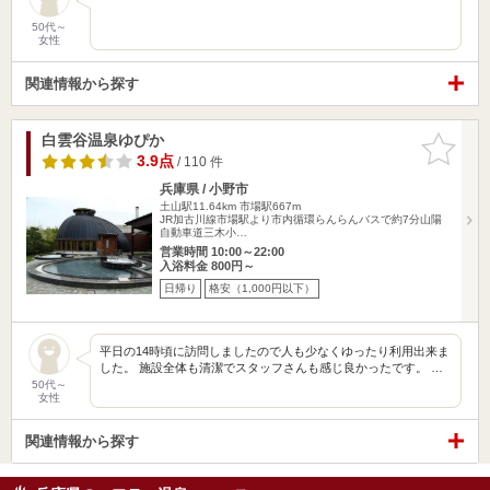
50代～
女性
関連情報から探す
白雲谷温泉ゆぴか
お気に入
りに追加
3.9点
/ 110 件
兵庫県 / 小野市
土山駅11.64km
市場駅667m
JR加古川線市場駅より市内循環らんらんバスで約7分山陽
自動車道三木小…
営業時間 10:00～22:00
入浴料金 800円～
日帰り
格安（1,000円以下）
平日の14時頃に訪問しましたので人も少なくゆったり利用出来ま
した。 施設全体も清潔でスタッフさんも感じ良かったです。 …
50代～
女性
関連情報から探す