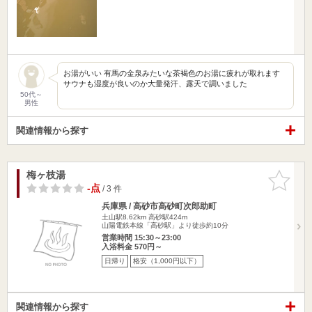
お湯がいい 有馬の金泉みたいな茶褐色のお湯に疲れが取れます
サウナも湿度が良いのか大量発汗、露天で調いました
50代～
男性
関連情報から探す
梅ヶ枝湯
お気に入
りに追加
-点
/ 3 件
兵庫県 / 高砂市高砂町次郎助町
土山駅8.62km
高砂駅424m
山陽電鉄本線「高砂駅」より徒歩約10分
営業時間 15:30～23:00
入浴料金 570円～
日帰り
格安（1,000円以下）
関連情報から探す