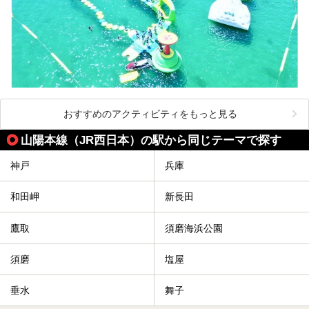
おすすめのアクティビティをもっと見る
山陽本線（JR西日本）の駅から同じテーマで探す
神戸
兵庫
和田岬
新長田
鷹取
須磨海浜公園
須磨
塩屋
垂水
舞子