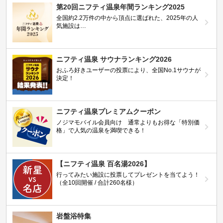
第20回ニフティ温泉年間ランキング2025
全国約2.2万件の中から頂点に選ばれた、2025年の人
気施設は…
ニフティ温泉 サウナランキング2026
おふろ好きユーザーの投票により、全国No.1サウナが
決定！
ニフティ温泉プレミアムクーポン
ノジマモバイル会員向け 通常よりもお得な「特別価
格」で人気の温泉を満喫できる！
【ニフティ温泉 百名湯2026】
行ってみたい施設に投票してプレゼントを当てよう！
（全10回開催 / 合計260名様）
岩盤浴特集