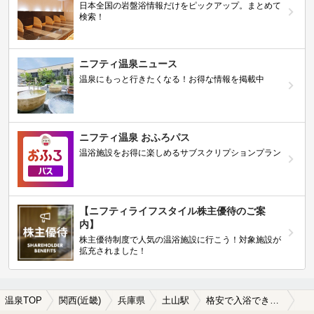
日本全国の岩盤浴情報だけをピックアップ。まとめて
検索！
ニフティ温泉ニュース
温泉にもっと行きたくなる！お得な情報を掲載中
ニフティ温泉 おふろパス
温浴施設をお得に楽しめるサブスクリプションプラン
【ニフティライフスタイル株主優待のご案
内】
株主優待制度で人気の温浴施設に行こう！対象施設が
拡充されました！
温泉TOP
関西(近畿)
兵庫県
土山駅
格安で入浴できる土山駅近くの温泉、日帰り温泉、スーパー銭湯おすすめ