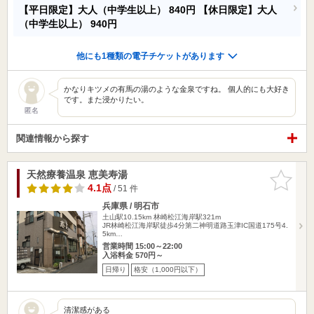
【平日限定】大人（中学生以上）
840円
【休日限定】大人
（中学生以上）
940円
他にも1種類の電子チケットがあります
かなりキツメの有馬の湯のような金泉ですね。 個人的にも大好き
です。また浸かりたい。
匿名
関連情報から探す
天然療養温泉 恵美寿湯
お気に入
りに追加
4.1点
/ 51 件
兵庫県 / 明石市
土山駅10.15km
林崎松江海岸駅321m
JR林崎松江海岸駅徒歩4分第二神明道路玉津IC国道175号4.
5km…
営業時間 15:00～22:00
入浴料金 570円～
日帰り
格安（1,000円以下）
清潔感がある