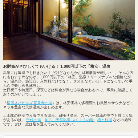
お財布がさびしくてもいける！ 1,000円以下の「格安」温泉
温泉には毎週でも行きたい！ だけどなかなかお財布事情が厳しい…。そんな方
にもおすすめなのが、1,000円以下の「格安」温泉！リーズナブルな価格なが
ら、温泉◎、施設◎。入館料だけでなく、タオルなどがセットになっていて手
ぶらで楽しめる施設も。
土日祝日や特定日、深夜などは料金が異なる場合があるので、事前に確認して
おくのがいいでしょう。
「
横濱スパヒルズ 竜泉寺の湯
」は、格安価格で多種類のお風呂やサウナなどミ
ネラル豊富な天然温泉が楽しめます。
土山駅の格安で入浴できる温泉、日帰り温泉、スーパー銭湯の中でも特に人気
があるのは、
千代の湯
、
加古川天然温泉 ぷくぷくの湯
、
梅ヶ枝湯
などの施設
です。ぜひ一度は足を運んでみてください。