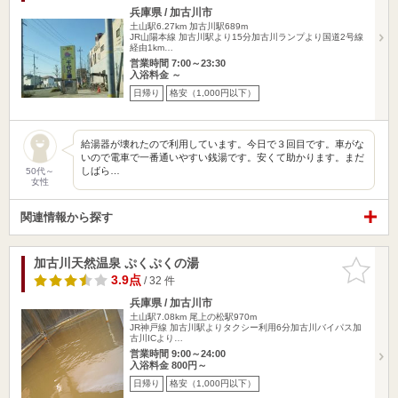
兵庫県 / 加古川市
土山駅6.27km
加古川駅689m
JR山陽本線 加古川駅より15分加古川ランプより国道2号線
経由1km…
営業時間 7:00～23:30
入浴料金 ～
日帰り
格安（1,000円以下）
給湯器が壊れたので利用しています。今日で３回目です。車がな
いので電車で一番通いやすい銭湯です。安くて助かります。まだ
しばら…
50代～
女性
関連情報から探す
加古川天然温泉 ぷくぷくの湯
お気に入
りに追加
3.9点
/ 32 件
兵庫県 / 加古川市
土山駅7.08km
尾上の松駅970m
JR神戸線 加古川駅よりタクシー利用6分加古川バイパス加
古川ICより…
営業時間 9:00～24:00
入浴料金 800円～
日帰り
格安（1,000円以下）