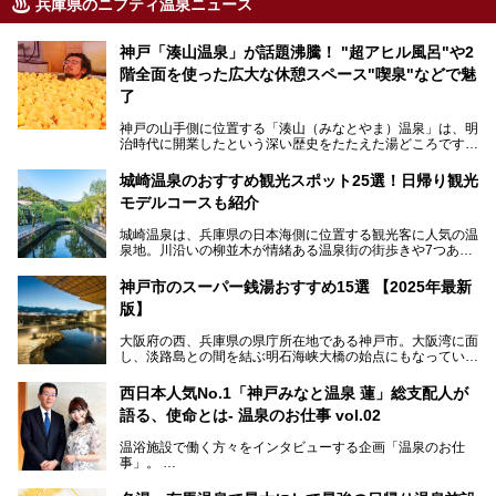
兵庫県のニフティ温泉ニュース
神戸「湊山温泉」が話題沸騰！ "超アヒル風呂"や2
階全面を使った広大な休憩スペース"喫泉"などで魅
了
神戸の山手側に位置する「湊山（みなとやま）温泉」は、明
治時代に開業したという深い歴史をたたえた湯どころです。
そんな長寿の温泉が今、話題となっています。理由は湯船い
っぱいに浮かぶアヒルちゃん。さらに、ゆったりくつろげて
城崎温泉のおすすめ観光スポット25選！日帰り観光
コワーキングも可能な休憩スペースも人気に。斬新な企画や
モデルコースも紹介
設備で人々をアッと驚かせる湊山温泉の魅力をリポートしま
す。
城崎温泉は、兵庫県の日本海側に位置する観光客に人気の温
泉地。川沿いの柳並木が情緒ある温泉街の街歩きや7つある
外湯巡り、ロープウェイからの絶景、冬のカニ料理などで知
られています。鉄道の駅から温泉街が近く、歩いて回るのに
神戸市のスーパー銭湯おすすめ15選 【2025年最新
ちょうどよい規模で、日帰りでの訪問にもおすすめです。
版】
この記事では、城崎温泉と周辺の見どころから厳選した25
大阪府の西、兵庫県の県庁所在地である神戸市。大阪湾に面
の観光スポットをピックアップ。温泉やご当地グルメなどを
し、淡路島との間を結ぶ明石海峡大橋の始点にもなっていま
盛り込んだ日帰り観光モデルコースも紹介しているので、ぜ
す。古くから港町として栄え、異国情緒の残る異人館街や中
ひ参考にしてくださいね！
華街をはじめ、きらびやかに発展したハーバーランドなど、
西日本人気No.1「神戸みなと温泉 蓮」総支配人が
人気観光スポットもめじろ押しです。
語る、使命とは- 温泉のお仕事 vol.02
そして、温泉好きの視点から見ると、神戸市といえば何とい
っても「有馬温泉」。日本三古湯の一角をなす、歴史ある名
温浴施設で働く方々をインタビューする企画「温泉のお仕
湯です。そのお湯をリーズナブルに体験できる健康ランドや
事」。
スーパー銭湯があったら……。今回はそんな希望に沿う施設
第2弾はニフティ温泉年間ランキング2018で全国総合ランキ
も含め、おすすめのスパ銭をピックアップしてご紹介してい
ング西日本1位、2年連続「ベストオブ宿泊賞」に輝いた
きます！