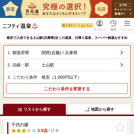
購入済チケットはこちら
ログイン
履歴
メニュー
格安で入浴できる土山駅(兵庫県)近くの温泉、日帰り温泉、スーパー銭湯おすすめ
1. 都道府県
関西(近畿) / 兵庫県
2. 沿線・駅
土山駅
3. こだわり条件
格安（1,000円以下）
こだわり条件を変更する
リストから探す
地図から探す
千代の湯
お気に入
りに追加
3.0点
/ 17 件