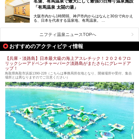
名湯、有馬温泉で最大にして最強の日帰り温泉施設
「神戸みなと温泉 蓮」の魅力に迫りました！
「有馬温泉 太閤の湯」
大阪市内から1時間弱、神戸市内からはなんと30分で向かえ
る、日本を代表する温泉地、有馬温泉。
そのなかでも最大の規模を誇る「有馬温泉 太閤の湯」は、
有名な「金泉」と「銀泉」に加え、人工のの炭酸泉まで楽し
める、ある意味「最強」ともいえる施設です。
ニフティ温泉ニュースTOPへ
今回は自慢のお湯をメインにその魅力の数々を紹介します！
おすすめのアクティビティ情報
【兵庫・淡路島】日本最大級の海上アスレチック！２０２６フロ
リックシーアドベンチャーパーク淡路島がまたさらにグレードア
ップ！
鳥取県鳥取市浜坂1390‐228（こちらは事務局所在地となり、開催場所や受付、集合
場所とは異なりますのでご注意ください）