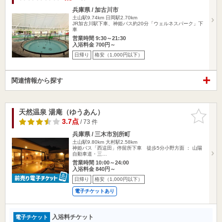
兵庫県 / 加古川市
土山駅9.74km
日岡駅2.70km
JR加古川駅下車、神姫バス約20分「ウェルネスパーク」下
車
営業時間 9:30～21:30
入浴料金 700円～
日帰り
格安（1,000円以下）
関連情報から探す
天然温泉 湯庵（ゆうあん）
お気に入
りに追加
3.7点
/ 73 件
兵庫県 / 三木市別所町
土山駅9.80km
大村駅2.58km
神姫バス「西這田」停留所下車 徒歩5分小野方面 ： 山陽
自動車道・三…
営業時間 10:00～24:00
入浴料金 840円～
日帰り
格安（1,000円以下）
電子チケットあり
入浴料チケット
電子チケット