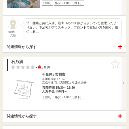
日帰り
格安（1,000円以下）
平日開店と共に入店、最寄りのバス停から歩いて7分位思ったよ
り近い、下足札がプラスチック、フロントで支払い方を聞く、親
切に教…
50代～
女性
関連情報から探す
石乃湯
お気に入
りに追加
-点
/ 0 件
千葉県 / 市川市
市川真間駅1.10km
京成本線 市川真間駅より徒歩10分
営業時間 15:30～22:30
入浴料金 550円～
日帰り
格安（1,000円以下）
関連情報から探す