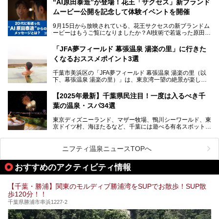
“AI原田泰造”が登場！花王「サクセス」新ブランド
や、テレワーク・コワーキングスペースを備えた仕事もでき
新設エリアや生まれ変わった浴場・サウナの魅力を、人気キ
るスパも増えており、ただの入浴施設にとどまらない進化を
ムービー公開を記念して体験イベントを開催
ャラクター「ユーラシわん」と一緒にご紹介します。必見の
遂げています。
マル秘情報がたっぷり。ぜひチェックしてみてください！
9月15日から放映されている、花王サクセスの新ブランドム
───
本記事では、人気スーパー銭湯から絶景施設、コワーキング
ービーはもうご覧になりましたか？AI技術で若返った原田泰
提供元：SPA＆HOTEL舞浜ユーラシア【PR】
スペースや休憩スペースが充実した施設、子連れファミリー
造さんが登場して、“前を向くチカラに”というメッセージを
この記事はSPA＆HOTEL舞浜ユーラシアのPRレポート記事
向けの施設など、目的に合わせたおすすめの施設を紹介しま
伝えるムービーです。公開を記念して、スパメッツァおおた
です。
「JFA夢フィールド 幕張温泉 湯楽の里」に行きた
す。
か竜泉寺の湯にて体験イベントを開催。花王サクセスの製品
くなるおススメポイント3選
が無料で試せるチャンスです！
千葉県でスーパー銭湯選びに困った際は、ぜひ参考にしてく
───
ださい。
千葉市美浜区の「JFA夢フィールド 幕張温泉 湯楽の里（以
提供元：花王株式会社【PR】
下、幕張温泉 湯楽の里）」は、東京湾一望の絶景が楽しめ
この記事は花王株式会社商品のPRレポート記事です。
る日帰り温泉です。
設備も天然温泉の露天風呂、サウナ、岩盤浴のほか、高濃度
【2025年最新】千葉県民注目！一度は入るべき千
炭酸泉、海の見えるお休み処や食事処、展望抜群の屋上ま
葉の温泉・スパ34選
で、年代を問わずたっぷり楽しめます。
東京ディズニーランド、マザー牧場、鴨川シーワールド、東
今回は人気のこの施設の中でも、特におススメしたい3つの
京ドイツ村、海ほたるなど、千葉には遊べる有名スポットが
ポイントについて厳選してお届けします。読めばきっと、行
たくさん。そんな千葉県は温泉・スパもすごいんです！千葉
きたくなること間違いなし！
県で生まれ、千葉県で育ち、つい最近まで千葉在住だった私
がお勧めする、一度は入るべき千葉の温泉・スパ34選をま
ニフティ温泉ニュースTOPへ
とめました。
おすすめのアクティビティ情報
【千葉・勝浦】関東のモルディブ勝浦湾をSUPでお散歩！SUP散
歩120分！！
千葉県勝浦市串浜1227-2