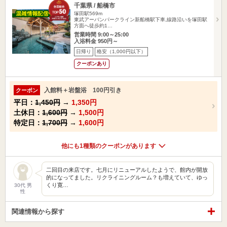
千葉県 / 船橋市
塚田駅569m
東武アーバンパークライン新船橋駅下車,線路沿いを塚田駅
方面へ徒歩約1…
営業時間 9:00～25:00
入浴料金 950円～
日帰り
格安（1,000円以下）
クーポンあり
入館料＋岩盤浴 100円引き
クーポン
平日：
1,450円
→
1,350円
土休日：
1,600円
→
1,500円
特定日：
1,700円
→
1,600円
他にも1種類のクーポンがあります
二回目の来店です。七月にリニューアルしたようで、館内が開放
的になってました。リクライニングルーム？も増えていて、ゆっ
くり寛…
30代 男
性
関連情報から探す