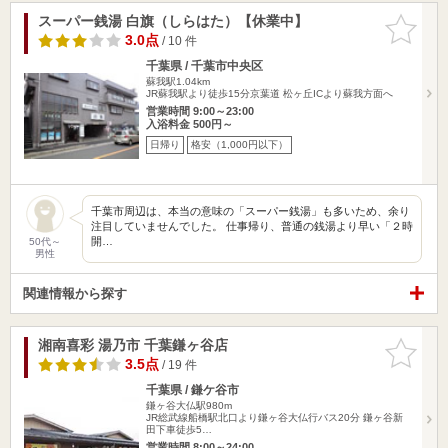
スーパー銭湯 白旗（しらはた）【休業中】
お気に入
りに追加
3.0点
/ 10 件
千葉県 / 千葉市中央区
蘇我駅1.04km
JR蘇我駅より徒歩15分京葉道 松ヶ丘ICより蘇我方面へ
営業時間 9:00～23:00
入浴料金 500円～
日帰り
格安（1,000円以下）
千葉市周辺は、本当の意味の「スーパー銭湯」も多いため、余り
注目していませんでした。 仕事帰り、普通の銭湯より早い「２時
開…
50代～
男性
関連情報から探す
湘南喜彩 湯乃市 千葉鎌ヶ谷店
お気に入
りに追加
3.5点
/ 19 件
千葉県 / 鎌ケ谷市
鎌ヶ谷大仏駅980m
JR総武線船橋駅北口より鎌ヶ谷大仏行バス20分 鎌ヶ谷新
田下車徒歩5…
営業時間 8:00～24:00