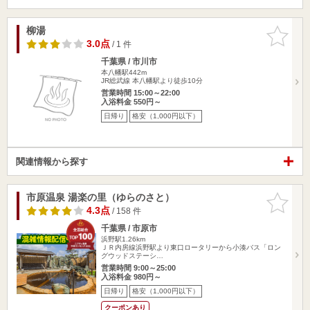
柳湯
お気に入
りに追加
3.0点
/ 1 件
千葉県 / 市川市
本八幡駅442m
JR総武線 本八幡駅より徒歩10分
営業時間 15:00～22:00
入浴料金 550円～
日帰り
格安（1,000円以下）
関連情報から探す
市原温泉 湯楽の里（ゆらのさと）
お気に入
りに追加
4.3点
/ 158 件
千葉県 / 市原市
浜野駅1.26km
ＪＲ内房線浜野駅より東口ロータリーから小湊バス「ロン
グウッドステーシ…
営業時間 9:00～25:00
入浴料金 980円～
日帰り
格安（1,000円以下）
クーポンあり