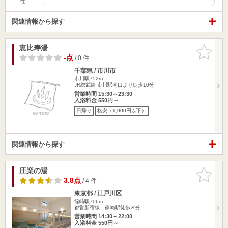
性
関連情報から探す
恵比寿湯
お気に入
りに追加
-点
/ 0 件
千葉県 / 市川市
市川駅752m
JR総武線 市川駅南口より徒歩10分
営業時間 15:30～23:30
入浴料金 550円～
日帰り
格安（1,000円以下）
関連情報から探す
庄楽の湯
お気に入
りに追加
3.8点
/ 4 件
東京都 / 江戸川区
篠崎駅706m
都営新宿線 篠崎駅徒歩８分
営業時間 14:30～22:00
入浴料金 550円～