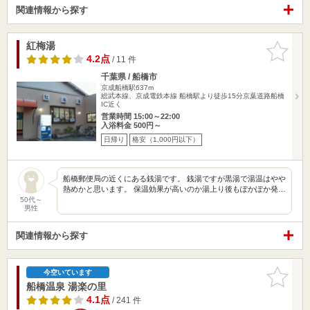
関連情報から探す
紅梅湯
お気に入
りに追加
4.2点
/ 11 件
千葉県 / 船橋市
京成船橋駅637m
総武本線、京成電鉄本線 船橋駅より徒歩15分京葉道路船橋
IC近く
営業時間 15:00～22:00
入浴料金 500円～
日帰り
格安（1,000円以下）
船橋郵便局の近くにある銭湯です。 銭湯ですが黒湯で湯温はやや
熱めかと思います。 保温効果が高いのか湯上り後もぽかぽか発…
50代～
男性
関連情報から探す
お気に入
今空いています
りに追加
船橋温泉 湯楽の里
4.1点
/ 241 件