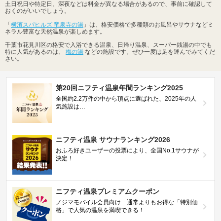
土日祝日や特定日、深夜などは料金が異なる場合があるので、事前に確認して
おくのがいいでしょう。
「
横濱スパヒルズ 竜泉寺の湯
」は、格安価格で多種類のお風呂やサウナなどミ
ネラル豊富な天然温泉が楽しめます。
千葉市花見川区の格安で入浴できる温泉、日帰り温泉、スーパー銭湯の中でも
特に人気があるのは、
梅の湯
などの施設です。ぜひ一度は足を運んでみてくだ
さい。
第20回ニフティ温泉年間ランキング2025
全国約2.2万件の中から頂点に選ばれた、2025年の人
気施設は…
ニフティ温泉 サウナランキング2026
おふろ好きユーザーの投票により、全国No.1サウナが
決定！
ニフティ温泉プレミアムクーポン
ノジマモバイル会員向け 通常よりもお得な「特別価
格」で人気の温泉を満喫できる！