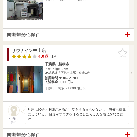
関連情報から探す
サウナイン中山店
お気に入
りに追加
4.0点
/ 1 件
千葉県 / 船橋市
下総中山駅125m
JR総武線「下総中山駅」徒歩1分
営業時間 9:30～21:00
入浴料金 1,000円～
日帰り
格安（1,000円以下）
利用は90分と制限があるが、話をする方もいないし、設備も綺麗
にしている。 自分がサウナを作るとしたらこんな感じかなと思
わ…
50代～
男性
関連情報から探す