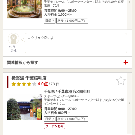
千葉モノレール「スポーツセンター」駅より徒歩10分 京葉
道路「穴川…
営業時間 9:00～25:00
入浴料金 1,000円～
日帰り
格安（1,000円以下）
ロウリュウ良いよ
50代～
男性
関連情報から探す
極楽湯 千葉稲毛店
お気に入
りに追加
4.0点
/ 78 件
千葉県 / 千葉市稲毛区園生町
スポーツセンター駅987m
千葉都市モノレール スポーツセンター駅より徒歩15分穴川
インターすぐ…
営業時間 9:00～27:00
入浴料金 980円～
日帰り
格安（1,000円以下）
クーポンあり