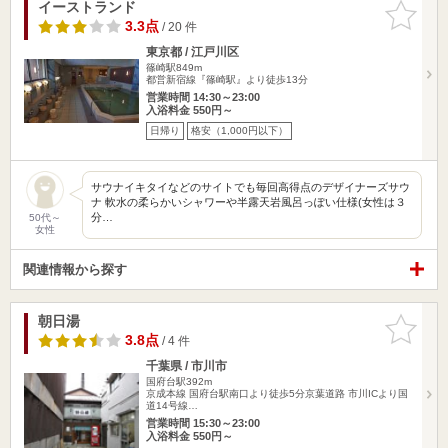
イーストランド
お気に入
りに追加
3.3点
/ 20 件
東京都 / 江戸川区
篠崎駅849m
都営新宿線『篠崎駅』より徒歩13分
営業時間 14:30～23:00
入浴料金 550円～
日帰り
格安（1,000円以下）
サウナイキタイなどのサイトでも毎回高得点のデザイナーズサウ
ナ 軟水の柔らかいシャワーや半露天岩風呂っぽい仕様(女性は３
分…
50代～
女性
関連情報から探す
朝日湯
お気に入
りに追加
3.8点
/ 4 件
千葉県 / 市川市
国府台駅392m
京成本線 国府台駅南口より徒歩5分京葉道路 市川ICより国
道14号線…
営業時間 15:30～23:00
入浴料金 550円～