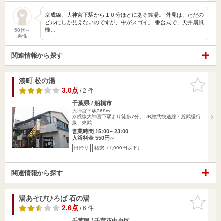
京成線、大神宮下駅から１０分ほどにある銭湯。 外見は、ただの
ビルにしか見えないのですが、中がスゴイ。 番台式で、天井扇風
機…
50代～
男性
関連情報から探す
湊町 松の湯
お気に入
りに追加
3.0点
/ 2 件
千葉県 / 船橋市
大神宮下駅368m
京成線大神宮下駅より徒歩7分。 JR総武快速線・総武緩行
線、東武…
営業時間 15:00～23:00
入浴料金 550円～
日帰り
格安（1,000円以下）
関連情報から探す
湯あそびひろば 石の湯
お気に入
りに追加
2.6点
/ 6 件
千葉県 / 千葉市中央区