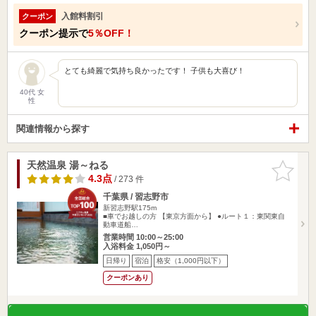
入館料割引
クーポン
クーポン提示で
5％OFF！
とても綺麗で気持ち良かったです！ 子供も大喜び！
40代 女
性
関連情報から探す
天然温泉 湯～ねる
お気に入
りに追加
4.3点
/ 273 件
千葉県 / 習志野市
新習志野駅175m
■車でお越しの方 【東京方面から】 ●ルート１：東関東自
動車道船…
営業時間 10:00～25:00
入浴料金 1,050円～
日帰り
宿泊
格安（1,000円以下）
クーポンあり