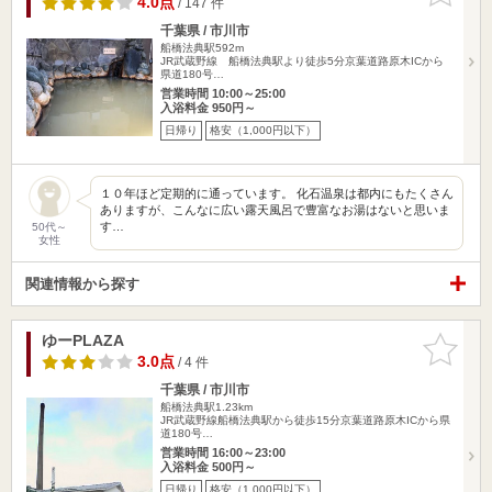
4.0点
/ 147 件
千葉県 / 市川市
船橋法典駅592m
JR武蔵野線 船橋法典駅より徒歩5分京葉道路原木ICから
県道180号…
営業時間 10:00～25:00
入浴料金 950円～
日帰り
格安（1,000円以下）
１０年ほど定期的に通っています。 化石温泉は都内にもたくさん
ありますが、こんなに広い露天風呂で豊富なお湯はないと思いま
す…
50代～
女性
関連情報から探す
ゆーPLAZA
お気に入
りに追加
3.0点
/ 4 件
千葉県 / 市川市
船橋法典駅1.23km
JR武蔵野線船橋法典駅から徒歩15分京葉道路原木ICから県
道180号…
営業時間 16:00～23:00
入浴料金 500円～
日帰り
格安（1,000円以下）