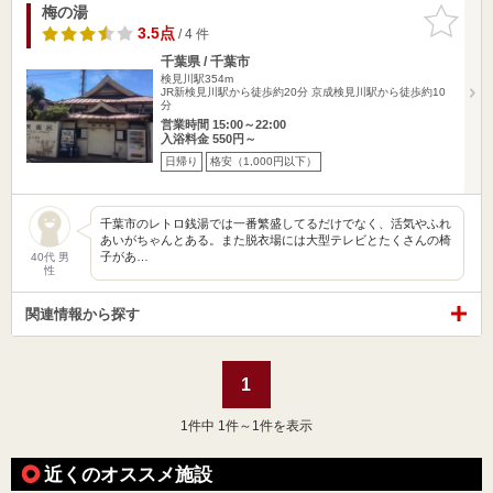
梅の湯
お気に入
りに追加
3.5点
/ 4 件
千葉県 / 千葉市
検見川駅354m
JR新検見川駅から徒歩約20分 京成検見川駅から徒歩約10
分
営業時間 15:00～22:00
入浴料金 550円～
日帰り
格安（1,000円以下）
千葉市のレトロ銭湯では一番繁盛してるだけでなく、活気やふれ
あいがちゃんとある。また脱衣場には大型テレビとたくさんの椅
子があ…
40代 男
性
関連情報から探す
1
1
件中 1件～1件を表示
近くのオススメ施設