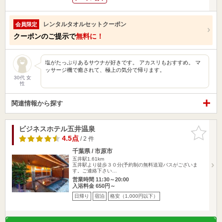
レンタルタオルセットクーポン
会員限定
クーポンのご提示で
無料に！
塩がたっぷりあるサウナが好きです。 アカスリもおすすめ。 マ
ッサージ機で癒されて、極上の気分で帰ります。
30代 女
性
関連情報から探す
ビジネスホテル五井温泉
お気に入
りに追加
4.5点
/ 2 件
千葉県 / 市原市
五井駅1.61km
五井駅より徒歩３０分(予約制の無料送迎バスがございま
す。ご連絡下さい…
営業時間 11:30～20:00
入浴料金 650円～
日帰り
宿泊
格安（1,000円以下）