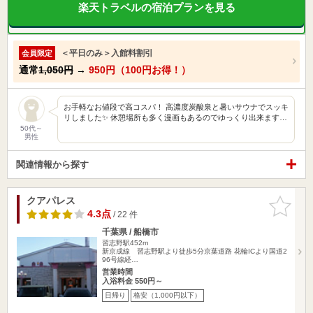
楽天トラベルの宿泊プランを見る
＜平日のみ＞入館料割引
会員限定
通常
1,050円
→
950円（100円お得！）
お手軽なお値段で高コスパ！ 高濃度炭酸泉と暑いサウナでスッキ
リしました✨ 休憩場所も多く漫画もあるのでゆっくり出来ます…
50代～
男性
関連情報から探す
クアパレス
お気に入
りに追加
4.3点
/ 22 件
千葉県 / 船橋市
習志野駅452m
新京成線 習志野駅より徒歩5分京葉道路 花輪ICより国道2
96号線経…
営業時間
入浴料金 550円～
日帰り
格安（1,000円以下）