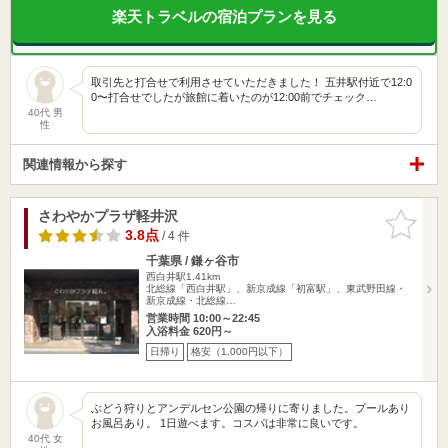
楽天トラベルの宿泊プランを見る
取引先と打合せで利用させていただきました！ 五井駅付近で12:0
0〜打合せでしたが旅館に着いたのが12:00前でチェック…
40代 男
性
関連情報から探す
さわやかプラザ軽井沢
お気に入
りに追加
3.8点
/ 4 件
千葉県 / 鎌ヶ谷市
西白井駅1.41km
北総線「西白井駅」、新京成線「初富駅」、東武野田線・
新京成線・北総線…
営業時間 10:00～22:45
入浴料金 620円～
日帰り
格安（1,000円以下）
ぶどう狩りとアンデルセン公園の帰りに寄りました。プールあり
お風呂あり。 1日遊べます。コスパは非常に良いです。
40代 女