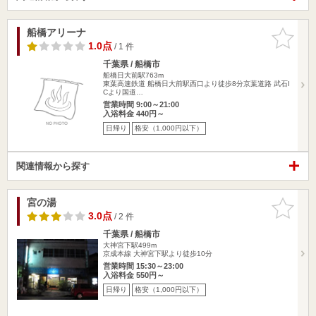
船橋アリーナ
お気に入
りに追加
1.0点
/ 1 件
千葉県 / 船橋市
船橋日大前駅763m
東葉高速鉄道 船橋日大前駅西口より徒歩8分京葉道路 武石I
Cより国道…
営業時間 9:00～21:00
入浴料金 440円～
日帰り
格安（1,000円以下）
関連情報から探す
宮の湯
お気に入
りに追加
3.0点
/ 2 件
千葉県 / 船橋市
大神宮下駅499m
京成本線 大神宮下駅より徒歩10分
営業時間 15:30～23:00
入浴料金 550円～
日帰り
格安（1,000円以下）