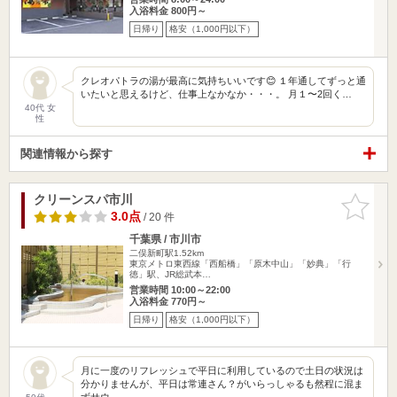
入浴料金 800円～
日帰り
格安（1,000円以下）
クレオパトラの湯が最高に気持ちいいです😊 １年通してずっと通
いたいと思えるけど、仕事上なかなか・・・。 月１〜2回く…
40代 女
性
関連情報から探す
クリーンスパ市川
お気に入
りに追加
3.0点
/ 20 件
千葉県 / 市川市
二俣新町駅1.52km
東京メトロ東西線「西船橋」「原木中山」「妙典」「行
徳」駅、JR総武本…
営業時間 10:00～22:00
入浴料金 770円～
日帰り
格安（1,000円以下）
月に一度のリフレッシュで平日に利用しているので土日の状況は
分かりませんが、平日は常連さん？がいらっしゃるも然程に混ま
ずサウ…