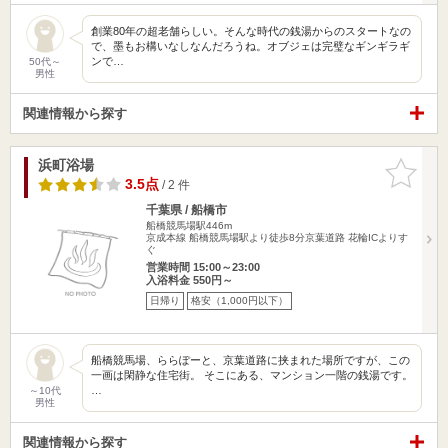
創業80年の超老舗らしい。そんな時代の銭湯からのスタートなの
で、墨もお構いなしなんだろうね。オブジェは完璧なギンギラギ
ンで…
50代～
男性
関連情報から探す
浜町浴場
お気に入
りに追加
3.5点
/ 2 件
千葉県 / 船橋市
船橋競馬場駅446m
京成本線 船橋競馬場駅より徒歩8分京葉道路 花輪ICよりす
ぐ
営業時間 15:00～23:00
入浴料金 550円～
日帰り
格安（1,000円以下）
船橋競馬場、ららぽーと、京葉道路に挟まれた場所ですが、この
一画は閑静な住宅街。 そこにある、マンション一階の銭湯です。
…
～10代
男性
関連情報から探す