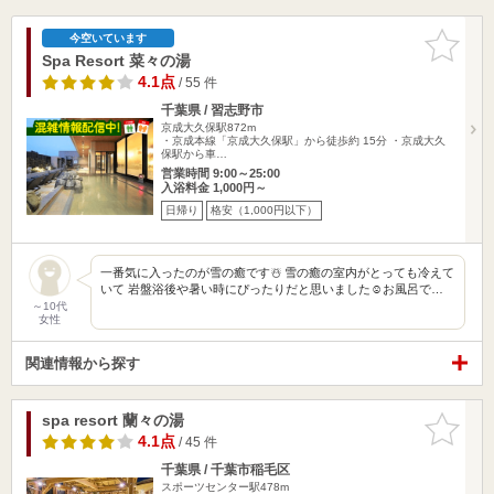
お気に入
今空いています
りに追加
Spa Resort 菜々の湯
4.1点
/ 55 件
千葉県 / 習志野市
京成大久保駅872m
・京成本線「京成大久保駅」から徒歩約 15分 ・京成大久
保駅から車…
営業時間 9:00～25:00
入浴料金 1,000円～
日帰り
格安（1,000円以下）
一番気に入ったのが雪の癒です☃️ 雪の癒の室内がとっても冷えて
いて 岩盤浴後や暑い時にぴったりだと思いました☺️お風呂で…
～10代
女性
関連情報から探す
spa resort 蘭々の湯
お気に入
りに追加
4.1点
/ 45 件
千葉県 / 千葉市稲毛区
スポーツセンター駅478m