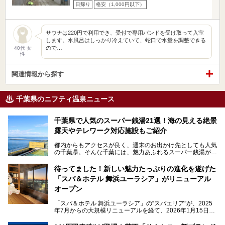
日帰り
格安（1,000円以下）
サウナは220円で利用でき、受付で専用バンドを受け取って入室
します。水風呂はしっかり冷えていて、蛇口で水量を調整できる
ので…
40代 女
性
関連情報から探す
千葉県のニフティ温泉ニュース
千葉県で人気のスーパー銭湯21選！海の見える絶景
露天やテレワーク対応施設もご紹介
都内からもアクセスが良く、週末のお出かけ先としても人気
の千葉県。そんな千葉には、魅力あふれるスーパー銭湯がた
くさんあります。
待ってました！新しい魅力たっぷりの進化を遂げた
「サウナでしっかりととのいたい」「海が見える絶景で非日
「スパ＆ホテル 舞浜ユーラシア」がリニューアル
常を味わいたい」「子連れでも気兼ねなく1日過ごした
い」。
オープン
そんな多様なニーズに応える施設が揃っているため、その日
「スパ＆ホテル 舞浜ユーラシア」の“スパエリア”が、2025
の目的に合った施設がきっと見つかるはずです。
年7月からの大規模リニューアルを経て、2026年1月15日
（木）に再オープン！
さらに最近では、24時間営業で深夜まで滞在できる施設