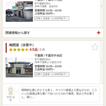
本千葉駅638m
JR本千葉駅 徒歩8分
営業時間 14:00～22:00
入浴料金 550円～
日帰り
格安（1,000円以下）
関連情報から探す
梅開湯（休業中）
お気に入
りに追加
4.5点
/ 2 件
千葉県 / 千葉市中央区
本千葉駅834m
JR本千葉駅より徒歩11分
営業時間 15:00～23:00
入浴料金 500円～
日帰り
格安（1,000円以下）
昭和的な感じがとても良く、スーパー銭湯より昔ながらの、こう
いった銭湯は落ち着いてゆったり入れて最高。温まり方が違う
し、家に…
30代 女
性