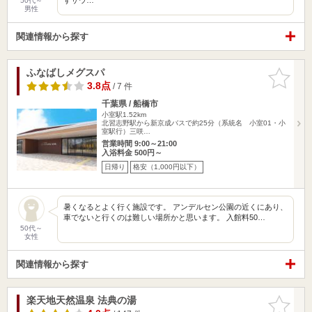
50代～
男性
関連情報から探す
ふなばしメグスパ
お気に入
りに追加
3.8点
/ 7 件
千葉県 / 船橋市
小室駅1.52km
北習志野駅から新京成バスで約25分（系統名 小室01・小
室駅行）三咲…
営業時間 9:00～21:00
入浴料金 500円～
日帰り
格安（1,000円以下）
暑くなるとよく行く施設です。 アンデルセン公園の近くにあり、
車でないと行くのは難しい場所かと思います。 入館料50…
50代～
女性
関連情報から探す
楽天地天然温泉 法典の湯
お気に入
りに追加