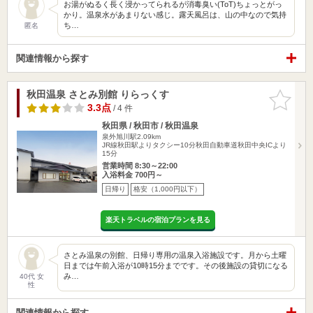
お湯がぬるく長く浸かってられるが消毒臭い(ToT)ちょっとがっ
かり。温泉水があまりない感じ。露天風呂は、山の中なので気持
ち…
匿名
関連情報から探す
秋田温泉 さとみ別館 りらっくす
お気に入
りに追加
3.3点
/ 4 件
秋田県 / 秋田市 / 秋田温泉
泉外旭川駅2.09km
JR線秋田駅よりタクシー10分秋田自動車道秋田中央ICより
15分
営業時間 8:30～22:00
入浴料金 700円～
日帰り
格安（1,000円以下）
楽天トラベルの宿泊プランを見る
さとみ温泉の別館、日帰り専用の温泉入浴施設です。月から土曜
日までは午前入浴が10時15分までです。その後施設の貸切になる
み…
40代 女
性
関連情報から探す