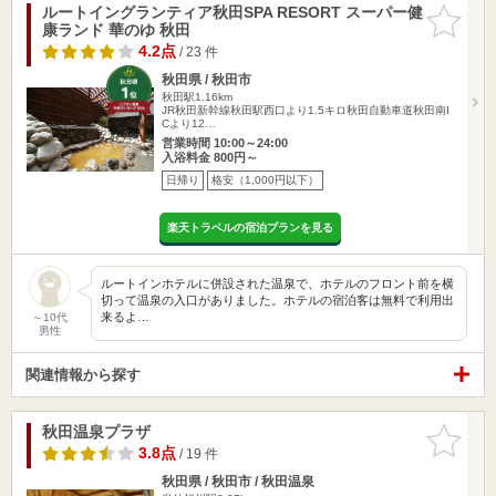
ルートイングランティア秋田SPA RESORT スーパー健
お気に入
康ランド 華のゆ 秋田
りに追加
4.2点
/ 23 件
秋田県 / 秋田市
秋田駅1.16km
JR秋田新幹線秋田駅西口より1.5キロ秋田自動車道秋田南I
Cより12…
営業時間 10:00～24:00
入浴料金 800円～
日帰り
格安（1,000円以下）
楽天トラベルの宿泊プランを見る
ルートインホテルに併設された温泉で、ホテルのフロント前を横
切って温泉の入口がありました。ホテルの宿泊客は無料で利用出
来るよ…
～10代
男性
関連情報から探す
秋田温泉プラザ
お気に入
りに追加
3.8点
/ 19 件
秋田県 / 秋田市 / 秋田温泉