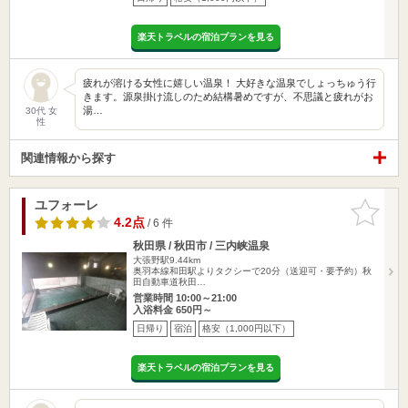
楽天トラベルの宿泊プランを見る
疲れが溶ける女性に嬉しい温泉！ 大好きな温泉でしょっちゅう行
きます。源泉掛け流しのため結構暑めですが、不思議と疲れがお
湯…
30代 女
性
関連情報から探す
ユフォーレ
お気に入
りに追加
4.2点
/ 6 件
秋田県 / 秋田市 / 三内峡温泉
大張野駅9.44km
奥羽本線和田駅よりタクシーで20分（送迎可・要予約）秋
田自動車道秋田…
営業時間 10:00～21:00
入浴料金 650円～
日帰り
宿泊
格安（1,000円以下）
楽天トラベルの宿泊プランを見る