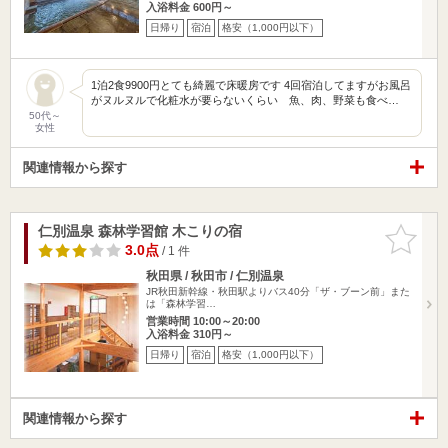
入浴料金 600円～
日帰り
宿泊
格安（1,000円以下）
1泊2食9900円とても綺麗で床暖房です 4回宿泊してますがお風呂
がヌルヌルで化粧水が要らないくらい 魚、肉、野菜も食べ…
50代～
女性
関連情報から探す
仁別温泉 森林学習館 木こりの宿
お気に入
りに追加
3.0点
/ 1 件
秋田県 / 秋田市 / 仁別温泉
JR秋田新幹線・秋田駅よりバス40分「ザ・ブーン前」また
は「森林学習…
営業時間 10:00～20:00
入浴料金 310円～
日帰り
宿泊
格安（1,000円以下）
関連情報から探す