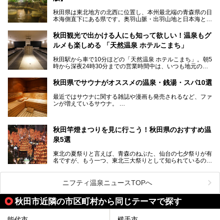
秋田県は東北地方の北西に位置し、本州最北端の青森県の日
本海側直下にある県です。奥羽山脈・出羽山地と日本海とい
う、厳しくも雄大な自然に囲まれたエリアで、ユネスコの世
界自然遺産に登録された白神山地のほか、多くの国立公園・
秋田観光で出かける人にも知って欲しい！温泉もグ
国定公園を擁しています。
ルメも楽しめる 「天然温泉 ホテルこまち」
「あきたこまち」に代表される米の生産量は国内第3位。米
どころ・酒どころとして知られ、比内地鶏・きりたんぽ鍋・
秋田駅から車で10分ほどの「天然温泉 ホテルこまち」。朝5
ハタハタ・しょっつる（魚醤）といった独特の食材も豊富で
時から深夜24時30分までの営業時間中は、いつも地元の人
す。
で賑わっている人気の温泉施設です。宿泊も可能で、温泉や
夏の「秋田竿燈（かんとう）まつり」や男鹿市の「なまは
岩盤浴入り放題なのに1泊3,500円からと破格の安さ！
げ」など、全国的に有名な催しも多い秋田県。観光旅行にも
秋田県でサウナがオススメの温泉・銭湯・スパ10選
観光にも便利な「天然温泉 ホテルこまち」の魅力をたっぷ
役立つ、県内のおすすめスーパー銭湯＆立ち寄り湯情報をご
りお届けします。
紹介します。
最近ではサウナに関する雑誌や漫画も発売されるなど、ファ
ンが増えているサウナ。
しかしサウナは一口にサウナと言っても、ドライサウナ、ス
チームサウナ、塩サウナなどが存在し、施設によって様々な
秋田竿燈まつりを見に行こう！秋田県のおすすめ温
こだわりを持つ施設も増えています。
泉5選
今回はそんな今話題のサウナが楽しめる、秋田県内にあるオ
ススメ温泉・銭湯・スパを10件まとめてご紹介します。
東北の夏祭りと言えば、青森のねぶた、仙台の七夕祭りが有
名ですが、もう一つ、東北三大祭りとして知られているのが
秋田の竿燈祭りです。
毎年8月3日から6日に行われる「秋田竿燈まつり」は、たく
ニフティ温泉ニュースTOPへ
さんの提灯をぶらさげた大きな竿燈を「ドッコイショ」の掛
け声にあわせて秋田駅周辺を練り歩きます。
秋田市近隣の市区町村から同じテーマで探す
竿燈の数は230本、１万個の提灯がまるで天の川のように連
なり、秋田の夜を照らします。
能代市
横手市