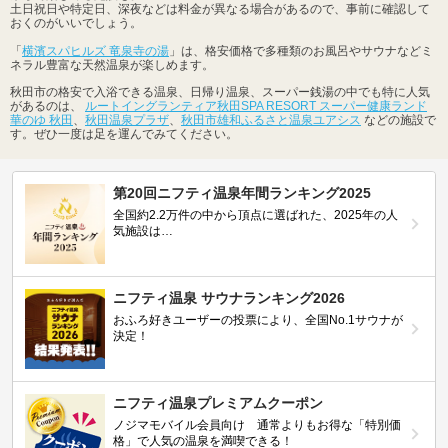
土日祝日や特定日、深夜などは料金が異なる場合があるので、事前に確認して
おくのがいいでしょう。
「
横濱スパヒルズ 竜泉寺の湯
」は、格安価格で多種類のお風呂やサウナなどミ
ネラル豊富な天然温泉が楽しめます。
秋田市の格安で入浴できる温泉、日帰り温泉、スーパー銭湯の中でも特に人気
があるのは、
ルートイングランティア秋田SPA RESORT スーパー健康ランド
華のゆ 秋田
、
秋田温泉プラザ
、
秋田市雄和ふるさと温泉ユアシス
などの施設で
す。ぜひ一度は足を運んでみてください。
第20回ニフティ温泉年間ランキング2025
全国約2.2万件の中から頂点に選ばれた、2025年の人
気施設は…
ニフティ温泉 サウナランキング2026
おふろ好きユーザーの投票により、全国No.1サウナが
決定！
ニフティ温泉プレミアムクーポン
ノジマモバイル会員向け 通常よりもお得な「特別価
格」で人気の温泉を満喫できる！