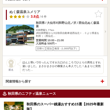
ぬく森温泉ユメリア
お気に入
りに追加
3.8点
/ 4 件
秋田県 / 大仙市刈和野山北ノ沢 / 西仙北ぬく森温
泉
刈和野駅1.77km
JR刈和野駅から5分秋田自動車道西仙北Ｉ．Ｃより県道を
利用（（西仙北…
営業時間 10:00～21:00
入浴料金 500円～
日帰り
宿泊
格安（1,000円以下）
ほんと勢いで行ったんですが入口のところでひとりの男性とすれ
違いました。まさかまさかの柳葉さん本人でした！あまりに突然
だった…
匿名
関連情報から探す
秋田県のニフティ温泉ニュース
秋田県のスーパー銭湯おすすめ15選【2025年最新
版】