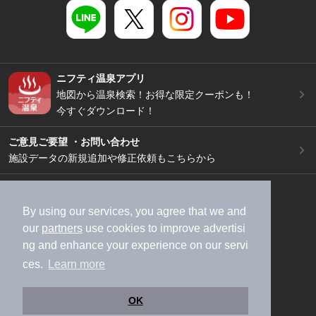
ニフティ温泉アプリ
地図から温泉検索！お得な限定クーポンも！
今すぐダウンロード！
ご意見ご要望 ・お問い合わせ
施設データの新規追加や修正依頼もこちらから
スマートフォン
/
PC
加盟店募集（資料請求）
広告出稿のご案内
By using our services, you agree that we and
our
partners
use cookies to improve advertisi
利用規約
ライフスタイルMEMBERS+規約
ng and enhance your experience on our servi
特定商取引法に基づく表記
ヘルプ
採用情報
ces.
Learn more
運営会社
個人情報保護ポリシー
©NIFTY Lifestyle Co., Ltd.
OK