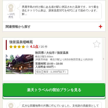
男鹿半島の付け根にある道の駅に併設された温泉です。ヨウ素を
含むナトリウム泉は、源泉温度32℃を42℃にまで温めています。
鮮…
～10代
男性
関連情報から探す
強首温泉樅峰苑
お気に入
りに追加
4.1点
/ 16 件
秋田県 / 大仙市 / 強首温泉
峰吉川駅3.60km
JR奥羽本線 峰吉川駅より約5分秋田空港より約20分
営業時間 10:00～18:00
入浴料金 650円～
宿泊
格安（1,000円以下）
楽天トラベルの宿泊プランを見る
広大な田園地帯の片隅に佇んでいました。文化財の高級宿として