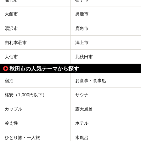
竿燈まつりを見た後は、秋田の温泉で骨休め。秋田美人を生
み出す温泉がたくさんありますよ！
大館市
男鹿市
秋田に出かけて、夏の暑さを祭りで吹き飛ばしましょう！
今回は秋田県のおすすめ温泉をご紹介します！
湯沢市
鹿角市
由利本荘市
潟上市
大仙市
北秋田市
秋田市の人気テーマから探す
宿泊
お食事・食事処
格安（1,000円以下）
サウナ
カップル
露天風呂
冷え性
ホテル
ひとり旅・一人旅
水風呂