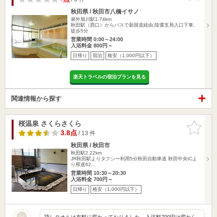
秋田県 / 秋田市八橋イサノ
泉外旭川駅1.74km
秋田駅（西口）からバスで新国道経由,陸運支局入口下車,
徒歩5分
営業時間 0:00～24:00
入浴料金 800円～
日帰り
宿泊
格安（1,000円以下）
楽天トラベルの宿泊プランを見る
関連情報から探す
桜温泉 さくらさくら
お気に入
りに追加
3.8点
/ 13 件
秋田県 / 秋田市
秋田駅2.22km
JR秋田駅よりタクシー利用5分秋田自動車道 秋田中央ICよ
り県道62…
営業時間 10:30～20:30
入浴料金 700円～
日帰り
格安（1,000円以下）
貸しタオルは有料に変わっておりました。入浴料700円は変わら