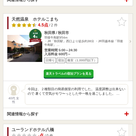
天然温泉 ホテルこまち
お気に入
りに追加
4.5点
/ 2 件
秋田県 / 秋田市
羽後牛島駅954m
・JR「秋田駅」西口より徒歩約38分 ・JR羽越本線「羽後
牛島駅」…
営業時間 5:00～24:30
入浴料金 600円～
日帰り
宿泊
格安（1,000円以下）
楽天トラベルの宿泊プランを見る
今回は、２種類目の簡易個室の利用でした。 温度調整は出来ない
ので 暑くて空気がモワ〜っとした中一晩を過ごしました。 …
40代 女
性
関連情報から探す
ユーランドホテル八橋
お気に入
りに追加
-点
/ 0 件