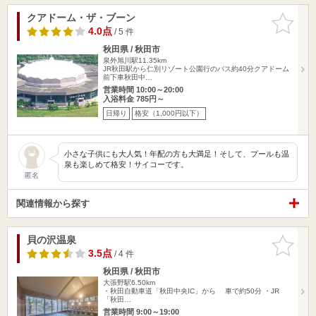
クアドーム・ザ・ブーン
お気に入
りに追加
4.0点
/ 5 件
秋田県 / 秋田市
泉外旭川駅11.35km
JR秋田駅から仁別リゾート公園行のバス約40分クアドーム
前下車秋田中…
営業時間 10:00～20:00
入浴料金 785円～
日帰り
格安（1,000円以下）
小さな子供にも大人気！年配の方も大満足！そして、プールも温
泉も楽しめて格安！サイコーです。
匿名
関連情報から探す
貝の沢温泉
お気に入
りに追加
3.5点
/ 4 件
秋田県 / 秋田市
大張野駅6.50km
・秋田自動車道「秋田中央IC」から 車で約50分 ・JR
「秋田…
営業時間 9:00～19:00