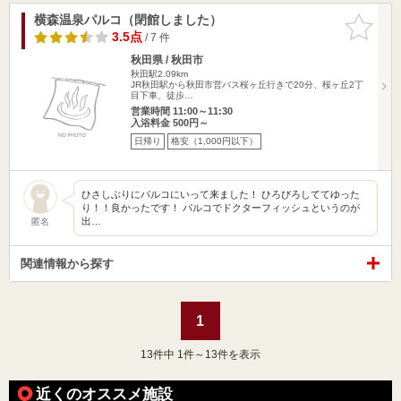
横森温泉パルコ（閉館しました）
お気に入
りに追加
3.5点
/ 7 件
秋田県 / 秋田市
秋田駅2.09km
JR秋田駅から秋田市営バス桜ヶ丘行きで20分、桜ヶ丘2丁
目下車、徒歩…
営業時間 11:00～11:30
入浴料金 500円～
日帰り
格安（1,000円以下）
ひさしぶりにパルコにいって来ました！ ひろびろしててゆった
り！！良かったです！ パルコでドクターフィッシュというのが
出…
匿名
関連情報から探す
1
13
件中 1件～13件を表示
近くのオススメ施設