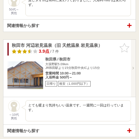
ず。
50代～
男性
関連情報から探す
秋田市 河辺岩見温泉（旧 天然温泉 岩見温泉）
お気に入
りに追加
3.9点
/ 7 件
秋田県 / 秋田市
大張野駅5.09km
JR和田駅より15分秋田中央ICより15分
営業時間 10:00～21:00
入浴料金 500円～
日帰り
格安（1,000円以下）
とても暖まり気持ちいい温泉です。一週間に一回は行っていま
す。
～10代
男性
関連情報から探す