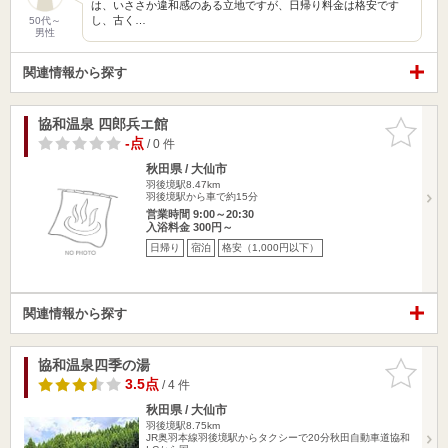
は、いささか違和感のある立地ですが、日帰り料金は格安です
し、古く…
50代～
男性
関連情報から探す
協和温泉 四郎兵エ館
お気に入
りに追加
-点
/ 0 件
秋田県 / 大仙市
羽後境駅8.47km
羽後境駅から車で約15分
営業時間 9:00～20:30
入浴料金 300円～
日帰り
宿泊
格安（1,000円以下）
関連情報から探す
協和温泉四季の湯
お気に入
りに追加
3.5点
/ 4 件
秋田県 / 大仙市
羽後境駅8.75km
JR奥羽本線羽後境駅からタクシーで20分秋田自動車道協和