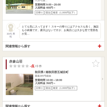
I.Cから国…
営業時間 9:00～20:00
入浴料金 400円～
日帰り
宿泊
格安（1,000円以下）
とても気に入ってます！ スキーの帰りにはアクセスも良く、施設
も小綺麗です。露天はないですが、お風呂には大きな窓で雪景色
が見…
30代 男
性
関連情報から探す
赤倉山荘
お気に入
りに追加
-点
/ 0 件
秋田県 / 南秋田郡五城目町
国道285号経由
営業時間 10:00～18:00
入浴料金 350円～
日帰り
宿泊
格安（1,000円以下）
関連情報から探す