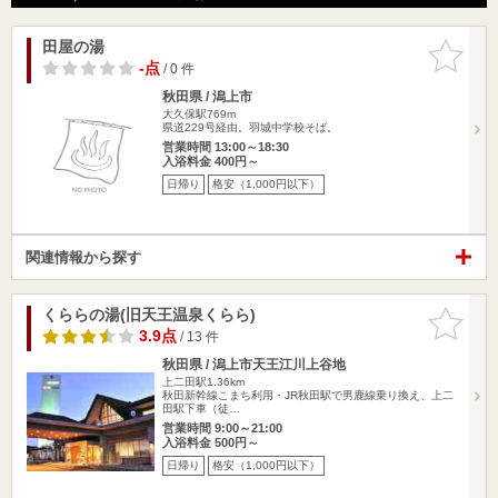
田屋の湯
お気に入
りに追加
-点
/ 0 件
秋田県 / 潟上市
大久保駅769m
県道229号経由。羽城中学校そば。
営業時間 13:00～18:30
入浴料金 400円～
日帰り
格安（1,000円以下）
関連情報から探す
くららの湯(旧天王温泉くらら)
お気に入
りに追加
3.9点
/ 13 件
秋田県 / 潟上市天王江川上谷地
上二田駅1.36km
秋田新幹線こまち利用・JR秋田駅で男鹿線乗り換え、上二
田駅下車（徒…
営業時間 9:00～21:00
入浴料金 500円～
日帰り
格安（1,000円以下）