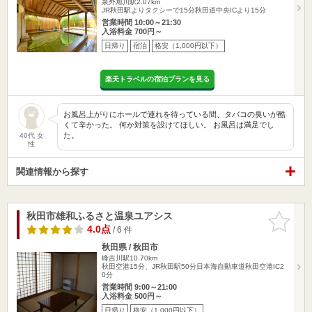
泉外旭川駅2.07km
JR秋田駅よりタクシーで15分秋田道中央ICより15分
営業時間 10:00～21:30
入浴料金 700円～
日帰り
宿泊
格安（1,000円以下）
楽天トラベルの宿泊プランを見る
お風呂上がりにホールで連れを待っている間、タバコの臭いが酷
くて辛かった。 何か対策を設けてほしい。 お風呂は満足でし
た。
40代 女
性
関連情報から探す
秋田市雄和ふるさと温泉ユアシス
お気に入
りに追加
4.0点
/ 6 件
秋田県 / 秋田市
峰吉川駅10.70km
秋田空港15分、JR秋田駅50分日本海自動車道秋田空港IC2
0分
営業時間 9:00～21:00
入浴料金 500円～
日帰り
格安（1,000円以下）