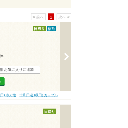
前へ
1
次へ
日帰り
宿泊
>
1件
お気に入りに追加
る
田) 冷え性
十和田湖 (秋田) カップル
日帰り