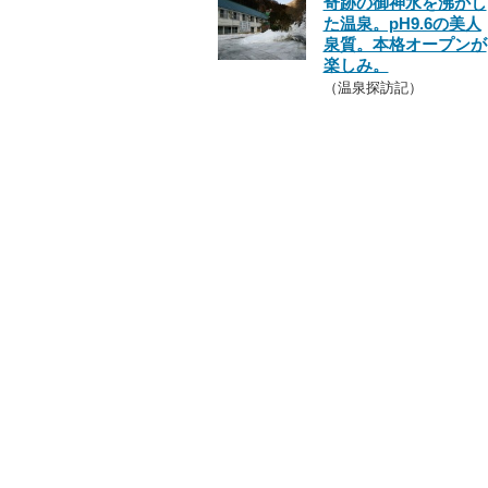
奇跡の御神水を沸かし
た温泉。pH9.6の美人
泉質。本格オープンが
楽しみ。
（温泉探訪記）