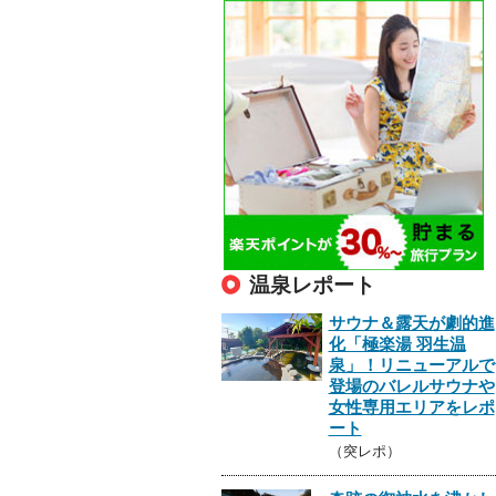
温泉レポート
サウナ＆露天が劇的進
化「極楽湯 羽生温
泉」！リニューアルで
登場のバレルサウナや
女性専用エリアをレポ
ート
（突レポ）