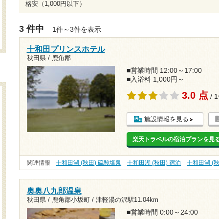
格安（1,000円以下）
3 件中
1件～3件を表示
十和田プリンスホテル
秋田県 / 鹿角郡
■営業時間 12:00～17:00
■入浴料 1,000円～
3.0 点
/ 
施設情報を見る
楽天トラベルの宿泊プランを見
関連情報
十和田湖 (秋田) 硫酸塩泉
十和田湖 (秋田) 宿泊
十和田湖 (秋
奥奥八九郎温泉
秋田県 / 鹿角郡小坂町 /
津軽湯の沢駅11.04km
■営業時間 0:00～24:00