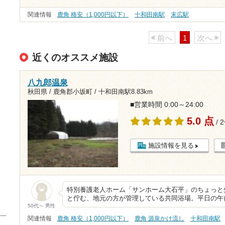
関連情報
鹿角 格安（1,000円以下）
十和田南駅
末広駅
前へ
1
次へ
近くのオススメ施設
八九郎温泉
秋田県 / 鹿角郡小坂町 /
十和田南駅8.83km
■営業時間 0:00～24:00
5.0 点
/ 
施設情報を見る
特別養護老人ホーム「サンホーム大石平」のちょっと
と佇む、地元の方が管理している共同浴場。平日の午
50代～ 男性
関連情報
鹿角 格安（1,000円以下）
鹿角 源泉かけ流し
十和田南駅