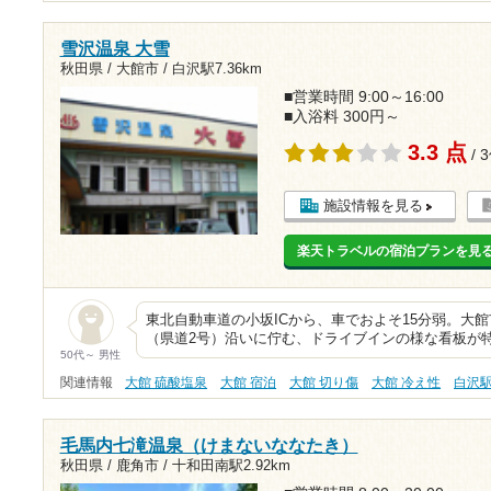
雪沢温泉 大雪
秋田県 / 大館市 /
白沢駅7.36km
■営業時間 9:00～16:00
■入浴料 300円～
3.3 点
/ 
施設情報を見る
楽天トラベルの宿泊プランを見
東北自動車道の小坂ICから、車でおよそ15分弱。大
（県道2号）沿いに佇む、ドライブインの様な看板が
50代～ 男性
関連情報
大館 硫酸塩泉
大館 宿泊
大館 切り傷
大館 冷え性
白沢
毛馬内七滝温泉（けまないななたき）
秋田県 / 鹿角市 /
十和田南駅2.92km