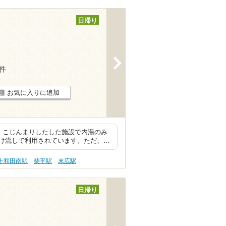
日帰り
>
2件
お気に入りに追加
 こじんまりしたした施設で内湯のみ
け流しで利用されています。ただ、…
十和田南駅
柴平駅
末広駅
日帰り