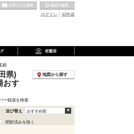
お気に入りの温泉
最近の履歴
ログイン
ID作成
グ
岩盤浴
すめ
田県)
地図から探す
湯おす
パー銭湯を検索
並び替え
おすすめ順
閉館済みを除く