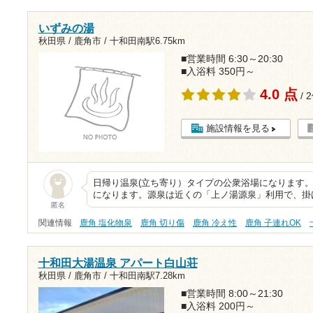
いずみの湯
秋田県 / 鹿角市 /
十和田南駅6.75km
■営業時間 6:30～20:30
■入浴料 350円～
4.0 点
/ 
施設情報を見る
日帰り温泉(立ち寄り）タイプの公衆浴場になります。
になります。源泉は近くの「上ノ湯源泉」利用で、掛
匿名
関連情報
鹿角 塩化物泉
鹿角 切り傷
鹿角 冷え性
鹿角 子連れOK
十和田大湯温泉 アパート白山荘
秋田県 / 鹿角市 /
十和田南駅7.28km
■営業時間 8:00～21:30
■入浴料 200円～