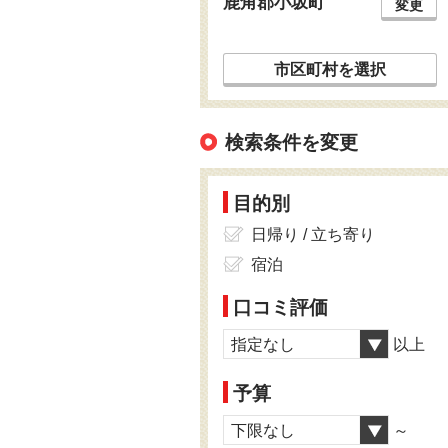
鹿角郡小坂町
変更
市区町村を選択
検索条件を変更
目的別
日帰り / 立ち寄り
宿泊
口コミ評価
指定なし
以上
予算
下限なし
～