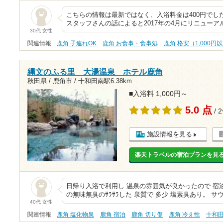
こちらの情報は最新ではなく、入浴料金は400円でした
スタッフさんの話によると2017年の4月にリニュー
30代 女性
関連情報
鹿角 子連れOK
鹿角 お食事・食事処
鹿角 格安（1,000円
縄文のふる里 大湯温泉 ホテル鹿角
秋田県 / 鹿角市 /
十和田南駅6.38km
■入浴料 1,000円～
5.0 点
/ 
施設情報を見る
楽天トラベルの宿泊プランを見
日帰り入浴で利用し 温泉の雰囲気が良かったので 宿
の無味無臭のｻﾗｻﾗした 泉質で 多少 塩素臭あり。 サ
40代 女性
関連情報
鹿角 塩化物泉
鹿角 宿泊
鹿角 切り傷
鹿角 冷え性
十和