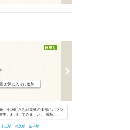
日帰り
>
2件
お気に入りに追加
先、小坂町八九郎集落の山裾にポツン
前中、利用してみました。 看板…
末広駅
沢尻駅
柴平駅