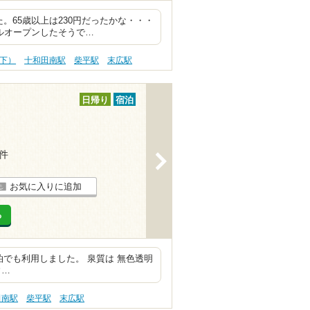
。65歳以上は230円だったかな・・・
アルオープンしたそうで…
以下）
十和田南駅
柴平駅
末広駅
日帰り
宿泊
2件
>
お気に入りに追加
る
泊でも利用しました。 泉質は 無色透明
ウ…
田南駅
柴平駅
末広駅