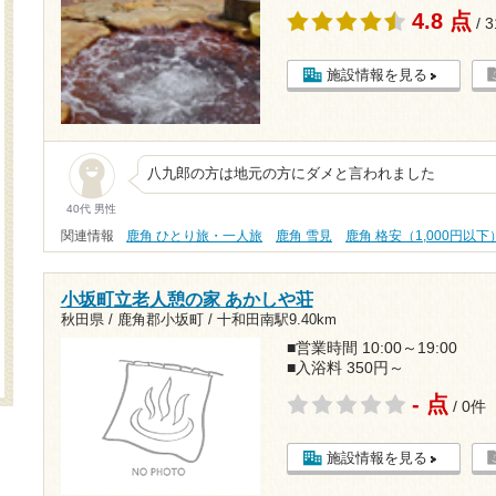
4.8 点
/ 
施設情報を見る
八九郎の方は地元の方にダメと言われました
40代 男性
関連情報
鹿角 ひとり旅・一人旅
鹿角 雪見
鹿角 格安（1,000円以下
小坂町立老人憩の家 あかしや荘
秋田県 / 鹿角郡小坂町 /
十和田南駅9.40km
■営業時間 10:00～19:00
■入浴料 350円～
- 点
/ 0件
施設情報を見る