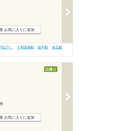
>
お気に入りに追加
0円以下）
十和田南駅
柴平駅
末広駅
日帰り
>
6件
お気に入りに追加