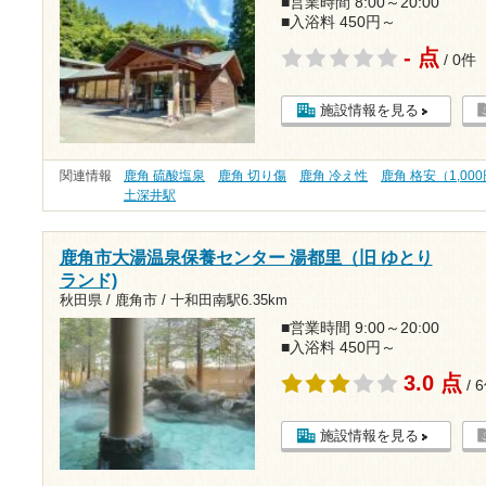
■営業時間 8:00～20:00
■入浴料 450円～
- 点
/ 0件
施設情報を見る
関連情報
鹿角 硫酸塩泉
鹿角 切り傷
鹿角 冷え性
鹿角 格安（1,00
土深井駅
鹿角市大湯温泉保養センター 湯都里（旧 ゆとり
ランド)
秋田県 / 鹿角市 /
十和田南駅6.35km
■営業時間 9:00～20:00
■入浴料 450円～
3.0 点
/ 
施設情報を見る