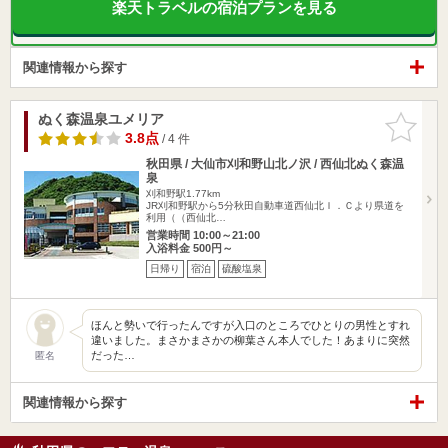
楽天トラベルの宿泊プランを見る
関連情報から探す
ぬく森温泉ユメリア
お気に入
りに追加
3.8点
/ 4 件
秋田県 / 大仙市刈和野山北ノ沢 / 西仙北ぬく森温
泉
刈和野駅1.77km
JR刈和野駅から5分秋田自動車道西仙北Ｉ．Ｃより県道を
利用（（西仙北…
営業時間 10:00～21:00
入浴料金 500円～
日帰り
宿泊
硫酸塩泉
ほんと勢いで行ったんですが入口のところでひとりの男性とすれ
違いました。まさかまさかの柳葉さん本人でした！あまりに突然
だった…
匿名
関連情報から探す