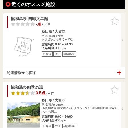
近くのオススメ施設
協和温泉 四郎兵エ館
お気に入
りに追加
-点
/ 0 件
秋田県 / 大仙市
羽後境駅8.47km
羽後境駅から車で約15分
営業時間 9:00～20:30
入浴料金 300円～
日帰り
宿泊
硫酸塩泉
関連情報から探す
協和温泉四季の湯
お気に入
りに追加
3.5点
/ 4 件
秋田県 / 大仙市
羽後境駅8.75km
JR奥羽本線羽後境駅からタクシーで20分秋田自動車道協和
I.Cから国…
営業時間 9:00～20:00
入浴料金 400円～
日帰り
宿泊
硫酸塩泉