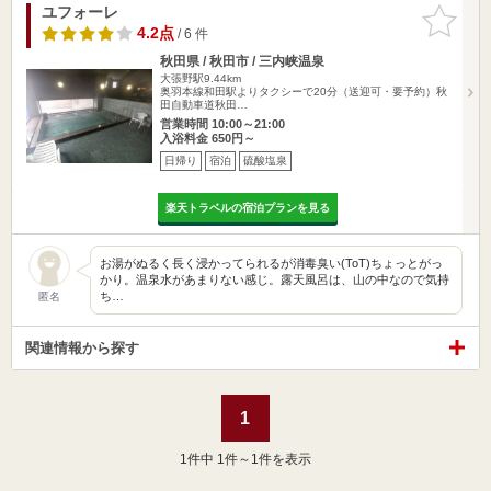
ユフォーレ
お気に入
りに追加
4.2点
/ 6 件
秋田県 / 秋田市 / 三内峡温泉
大張野駅9.44km
奥羽本線和田駅よりタクシーで20分（送迎可・要予約）秋
田自動車道秋田…
営業時間 10:00～21:00
入浴料金 650円～
日帰り
宿泊
硫酸塩泉
楽天トラベルの宿泊プランを見る
お湯がぬるく長く浸かってられるが消毒臭い(ToT)ちょっとがっ
かり。温泉水があまりない感じ。露天風呂は、山の中なので気持
ち…
匿名
関連情報から探す
1
1
件中 1件～1件を表示