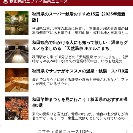
秋田県のニフティ温泉ニュース
秋田県のスーパー銭湯おすすめ15選【2025年最新
版】
秋田県は東北地方の北西に位置し、本州最北端の青森県の日
本海側直下にある県です。奥羽山脈・出羽山地と日本海とい
う、厳しくも雄大な自然に囲まれたエリアで、ユネスコの世
界自然遺産に登録された白神山地のほか、多くの国立公園・
秋田観光で出かける人にも知って欲しい！温泉もグ
国定公園を擁しています。
ルメも楽しめる 「天然温泉 ホテルこまち」
「あきたこまち」に代表される米の生産量は国内第3位。米
どころ・酒どころとして知られ、比内地鶏・きりたんぽ鍋・
秋田駅から車で10分ほどの「天然温泉 ホテルこまち」。朝5
ハタハタ・しょっつる（魚醤）といった独特の食材も豊富で
時から深夜24時30分までの営業時間中は、いつも地元の人
す。
で賑わっている人気の温泉施設です。宿泊も可能で、温泉や
夏の「秋田竿燈（かんとう）まつり」や男鹿市の「なまは
岩盤浴入り放題なのに1泊3,500円からと破格の安さ！
げ」など、全国的に有名な催しも多い秋田県。観光旅行にも
秋田県でサウナがオススメの温泉・銭湯・スパ10選
観光にも便利な「天然温泉 ホテルこまち」の魅力をたっぷ
役立つ、県内のおすすめスーパー銭湯＆立ち寄り湯情報をご
りお届けします。
紹介します。
最近ではサウナに関する雑誌や漫画も発売されるなど、ファ
ンが増えているサウナ。
しかしサウナは一口にサウナと言っても、ドライサウナ、ス
チームサウナ、塩サウナなどが存在し、施設によって様々な
秋田竿燈まつりを見に行こう！秋田県のおすすめ温
こだわりを持つ施設も増えています。
泉5選
今回はそんな今話題のサウナが楽しめる、秋田県内にあるオ
ススメ温泉・銭湯・スパを10件まとめてご紹介します。
東北の夏祭りと言えば、青森のねぶた、仙台の七夕祭りが有
名ですが、もう一つ、東北三大祭りとして知られているのが
秋田の竿燈祭りです。
毎年8月3日から6日に行われる「秋田竿燈まつり」は、たく
ニフティ温泉ニュースTOPへ