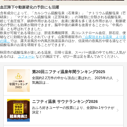
血圧降下や動脈硬化の予防にも活躍
含有成分によって、「カルシウム硫酸塩泉（石膏泉）」「ナトリウム硫酸塩泉（芒
硝泉）」「マグネシウム硫酸塩泉（正苦味泉）」の3種類に分類される硫酸塩泉。
総じて血圧低下、鎮静作用があるほか、血液に酸素を多く送る作用があり、動脈硬
化の予防にも効果が期待できます。脳卒中後の麻痺を改善することから「中風の
湯」とも呼ばれてきました。
飲泉が可能である場合には、胆道系機能障害、高コレステロール血症、胆石症、便
秘などに効能があるとされています。山梨県都留市の
「山梨泊まれる温泉 より道
の湯」
では、露天岩風呂や内風呂熱湯温泉のほか、信楽焼の壺風呂や寝る湯などで
硫酸塩泉のお湯を堪能することができます。
秋田市の硫酸塩泉が楽しめる温泉、日帰り温泉、スーパー銭湯の中でも特に人気が
あるのは、
ユフォーレ
などの施設です。ぜひ一度は足を運んでみてください。
第20回ニフティ温泉年間ランキング2025
全国約2.2万件の中から頂点に選ばれた、2025年の人
気施設は…
ニフティ温泉 サウナランキング2026
おふろ好きユーザーの投票により、全国No.1サウナが
決定！