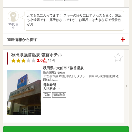
とても気に入ってます！ スキーの帰りにはアクセスも良く、施設
も小綺麗です。露天はないですが、お風呂には大きな窓で雪景色
が見…
30代 男
性
関連情報から探す
秋田県強首温泉 強首ホテル
お気に入
りに追加
3.0点
/ 2 件
秋田県 / 大仙市 / 強首温泉
峰吉川駅3.59km
JR奥羽本線 峰吉川駅よりタクシー利用20分秋田自動車道
西仙北IC…
営業時間
入浴料金 ～
宿泊
硫酸塩泉