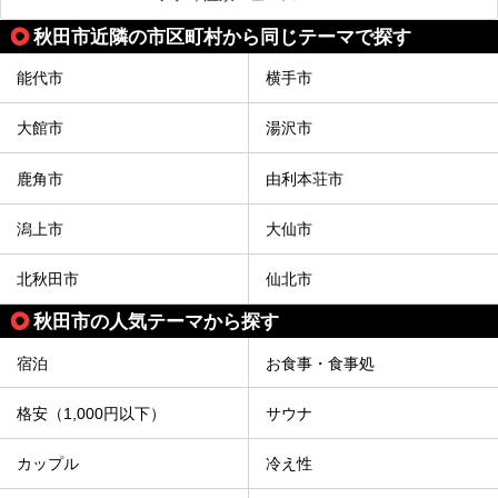
さんの提灯をぶらさげた大きな竿燈を「ドッコイショ」の掛
け声にあわせて秋田駅周辺を練り歩きます。
秋田市近隣の市区町村から同じテーマで探す
竿燈の数は230本、１万個の提灯がまるで天の川のように連
なり、秋田の夜を照らします。
能代市
横手市
竿燈まつりを見た後は、秋田の温泉で骨休め。秋田美人を生
み出す温泉がたくさんありますよ！
大館市
湯沢市
秋田に出かけて、夏の暑さを祭りで吹き飛ばしましょう！
今回は秋田県のおすすめ温泉をご紹介します！
鹿角市
由利本荘市
潟上市
大仙市
北秋田市
仙北市
秋田市の人気テーマから探す
宿泊
お食事・食事処
格安（1,000円以下）
サウナ
カップル
冷え性