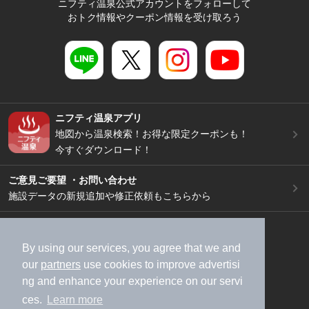
ニフティ温泉公式アカウントをフォローして
おトク情報やクーポン情報を受け取ろう
ニフティ温泉アプリ
地図から温泉検索！お得な限定クーポンも！
今すぐダウンロード！
ご意見ご要望 ・お問い合わせ
施設データの新規追加や修正依頼もこちらから
スマートフォン
/
PC
加盟店募集（資料請求）
広告出稿のご案内
By using our services, you agree that we and
our
partners
use cookies to improve advertisi
利用規約
ライフスタイルMEMBERS+規約
ng and enhance your experience on our servi
特定商取引法に基づく表記
ヘルプ
採用情報
ces.
Learn more
運営会社
個人情報保護ポリシー