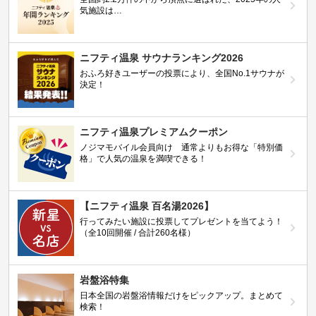
気施設は…
ニフティ温泉 サウナランキング2026
おふろ好きユーザーの投票により、全国No.1サウナが
決定！
ニフティ温泉プレミアムクーポン
ノジマモバイル会員向け 通常よりもお得な「特別価
格」で人気の温泉を満喫できる！
【ニフティ温泉 百名湯2026】
行ってみたい施設に投票してプレゼントを当てよう！
（全10回開催 / 合計260名様）
岩盤浴特集
日本全国の岩盤浴情報だけをピックアップ。まとめて
検索！