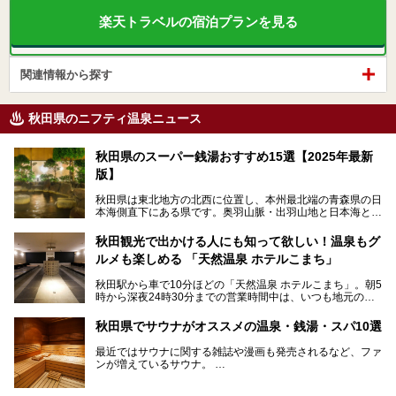
楽天トラベルの宿泊プランを見る
関連情報から探す
秋田県のニフティ温泉ニュース
秋田県のスーパー銭湯おすすめ15選【2025年最新
版】
秋田県は東北地方の北西に位置し、本州最北端の青森県の日
本海側直下にある県です。奥羽山脈・出羽山地と日本海とい
う、厳しくも雄大な自然に囲まれたエリアで、ユネスコの世
界自然遺産に登録された白神山地のほか、多くの国立公園・
秋田観光で出かける人にも知って欲しい！温泉もグ
国定公園を擁しています。
ルメも楽しめる 「天然温泉 ホテルこまち」
「あきたこまち」に代表される米の生産量は国内第3位。米
どころ・酒どころとして知られ、比内地鶏・きりたんぽ鍋・
秋田駅から車で10分ほどの「天然温泉 ホテルこまち」。朝5
ハタハタ・しょっつる（魚醤）といった独特の食材も豊富で
時から深夜24時30分までの営業時間中は、いつも地元の人
す。
で賑わっている人気の温泉施設です。宿泊も可能で、温泉や
夏の「秋田竿燈（かんとう）まつり」や男鹿市の「なまは
岩盤浴入り放題なのに1泊3,500円からと破格の安さ！
げ」など、全国的に有名な催しも多い秋田県。観光旅行にも
秋田県でサウナがオススメの温泉・銭湯・スパ10選
観光にも便利な「天然温泉 ホテルこまち」の魅力をたっぷ
役立つ、県内のおすすめスーパー銭湯＆立ち寄り湯情報をご
りお届けします。
紹介します。
最近ではサウナに関する雑誌や漫画も発売されるなど、ファ
ンが増えているサウナ。
しかしサウナは一口にサウナと言っても、ドライサウナ、ス