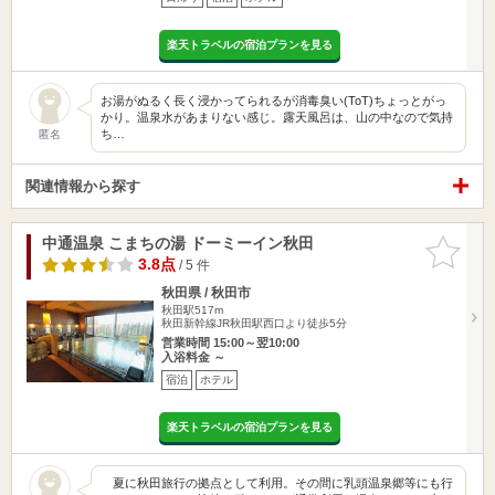
楽天トラベルの宿泊プランを見る
お湯がぬるく長く浸かってられるが消毒臭い(ToT)ちょっとがっ
かり。温泉水があまりない感じ。露天風呂は、山の中なので気持
ち…
匿名
関連情報から探す
中通温泉 こまちの湯 ドーミーイン秋田
お気に入
りに追加
3.8点
/ 5 件
秋田県 / 秋田市
秋田駅517m
秋田新幹線JR秋田駅西口より徒歩5分
営業時間 15:00～翌10:00
入浴料金 ～
宿泊
ホテル
楽天トラベルの宿泊プランを見る
夏に秋田旅行の拠点として利用。その間に乳頭温泉郷等にも行