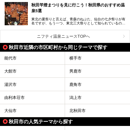
チームサウナ、塩サウナなどが存在し、施設によって様々な
秋田竿燈まつりを見に行こう！秋田県のおすすめ温
こだわりを持つ施設も増えています。
泉5選
今回はそんな今話題のサウナが楽しめる、秋田県内にあるオ
ススメ温泉・銭湯・スパを10件まとめてご紹介します。
東北の夏祭りと言えば、青森のねぶた、仙台の七夕祭りが有
名ですが、もう一つ、東北三大祭りとして知られているのが
秋田の竿燈祭りです。
毎年8月3日から6日に行われる「秋田竿燈まつり」は、たく
ニフティ温泉ニュースTOPへ
さんの提灯をぶらさげた大きな竿燈を「ドッコイショ」の掛
け声にあわせて秋田駅周辺を練り歩きます。
秋田市近隣の市区町村から同じテーマで探す
竿燈の数は230本、１万個の提灯がまるで天の川のように連
なり、秋田の夜を照らします。
能代市
横手市
竿燈まつりを見た後は、秋田の温泉で骨休め。秋田美人を生
み出す温泉がたくさんありますよ！
大館市
男鹿市
秋田に出かけて、夏の暑さを祭りで吹き飛ばしましょう！
今回は秋田県のおすすめ温泉をご紹介します！
湯沢市
鹿角市
由利本荘市
潟上市
大仙市
北秋田市
秋田市の人気テーマから探す