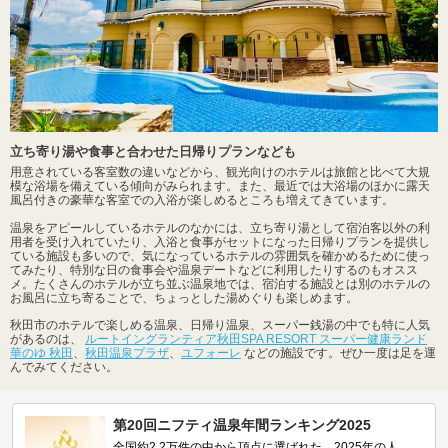
立ち寄り湯や食事と合わせた日帰りプランなども
用意されている客室数の違いなどから、観光向けのホテルは旅館と比べて大規
模な浴場を備えている傾向がみられます。また、最近では大浴場のほかに露天
風呂付きの豪華な客室での入浴が楽しめるところも増えてきています。
温泉をアピールしているホテルのなかには、立ち寄り湯として宿泊客以外の利
用者を受け入れていたり、入浴と食事がセットになった日帰りプランを提供し
ている施設も多いので、気になっているホテルの雰囲気を確かめるために使っ
てみたり、特別な日の食事会や温泉デートなどに利用したりするのもオスス
メ。たくさんのホテルが立ち並ぶ温泉地では、宿泊する施設とは別のホテルの
お風呂に立ち寄ることで、ちょっとした湯めぐりも楽しめます。
秋田市のホテルで楽しめる温泉、日帰り温泉、スーパー銭湯の中でも特に人気
があるのは、
ルートイングランティア秋田SPA RESORT スーパー健康ランド
華のゆ 秋田
、
秋田温泉プラザ
、
ユフォーレ
などの施設です。ぜひ一度は足を運
んでみてください。
第20回ニフティ温泉年間ランキング2025
全国約2.2万件の中から頂点に選ばれた、2025年の人