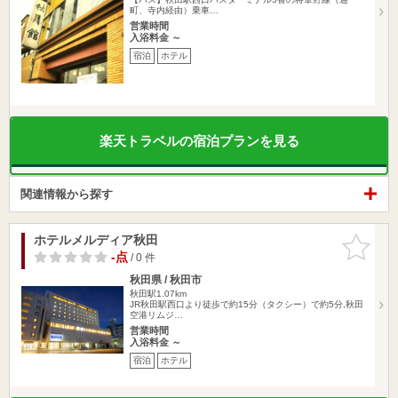
町、寺内経由）乗車…
営業時間
入浴料金 ～
宿泊
ホテル
楽天トラベルの宿泊プランを見る
関連情報から探す
ホテルメルディア秋田
お気に入
りに追加
-点
/ 0 件
秋田県 / 秋田市
秋田駅1.07km
JR秋田駅西口より徒歩で約15分（タクシー）で約5分,秋田
空港リムジ…
営業時間
入浴料金 ～
宿泊
ホテル