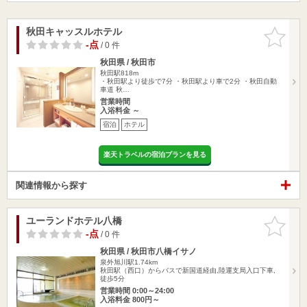
秋田キャッスルホテル
お気に入
りに追加
-点
/ 0 件
秋田県 / 秋田市
秋田駅818m
・秋田駅より徒歩で7分 ・秋田駅より車で2分 ・秋田自動
車道 秋…
営業時間
入浴料金 ～
宿泊
ホテル
楽天トラベルの宿泊プランを見る
関連情報から探す
ユーランドホテル八橋
お気に入
りに追加
-点
/ 0 件
秋田県 / 秋田市八橋イサノ
泉外旭川駅1.74km
秋田駅（西口）からバスで新国道経由,陸運支局入口下車,
徒歩5分
営業時間 0:00～24:00
入浴料金 800円～