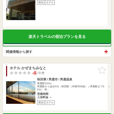
宿泊
ホテル
楽天トラベルの宿泊プランを見る
関連情報から探す
ホテル かぜまちみなと
お気に入
りに追加
-点
/ 0 件
秋田県 / 男鹿市 / 男鹿温泉
男鹿駅320m
男鹿駅から徒歩5分（秋田駅（JR奥羽本線）→男鹿駅まで5
0分） 秋…
営業時間
入浴料金 ～
宿泊
ホテル