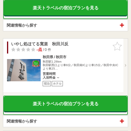
楽天トラベルの宿泊プランを見る
関連情報から探す
いやし処ほてる寛楽 秋田川反
お気に入
りに追加
-点
/ 0 件
秋田県 / 秋田市
秋田駅1.26km
秋田駅西口より車6分／秋田南ICより車15分／秋田中央IC
より車25…
営業時間
入浴料金 ～
宿泊
ホテル
楽天トラベルの宿泊プランを見る
関連情報から探す