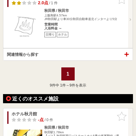
りに追加
2.0点
/ 1 件
秋田県 / 秋田市
上飯島駅4.57km
JR秋田駅より車30分秋田自動車道北インターより5分
営業時間
入浴料金 ～
日帰り
ホテル
関連情報から探す
1
9
件中 1件～9件を表示
近くのオススメ施設
ホテル秋月館
お気に入
りに追加
-点
/ 0 件
秋田県 / 秋田市
秋田駅1.78km
【バス】秋田駅西口バスターミナル5番の将軍野線（通