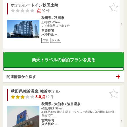
ホテルルートイン秋田土崎
お気に入
りに追加
-点
/ 0 件
秋田県 / 秋田市
土崎駅1.03km
ＪＲ土崎駅より車３分
営業時間
入浴料金 ～
宿泊
ホテル
楽天トラベルの宿泊プランを見る
関連情報から探す
秋田県強首温泉 強首ホテル
お気に入
りに追加
3.0点
/ 2 件
秋田県 / 大仙市 / 強首温泉
峰吉川駅3.59km
JR奥羽本線 峰吉川駅よりタクシー利用20分秋田自動車道
西仙北IC…
営業時間
入浴料金 ～