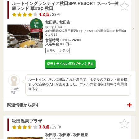
ルートイングランティア秋田SPA RESORT スーパー健
お気に入
康ランド 華のゆ 秋田
りに追加
4.2点
/ 23 件
秋田県 / 秋田市
秋田駅1.16km
JR秋田新幹線秋田駅西口より1.5キロ秋田自動車道秋田南I
Cより12…
営業時間 10:00～24:00
入浴料金 800円～
日帰り
ホテル
楽天トラベルの宿泊プランを見る
ルートインホテルに併設された温泉で、ホテルのフロント前を横
切って温泉の入口がありました。ホテルの宿泊客は無料で利用出
来るよ…
～10代
男性
関連情報から探す
秋田温泉プラザ
お気に入
りに追加
3.8点
/ 19 件
秋田県 / 秋田市 / 秋田温泉