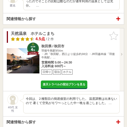
ったのでそことの比較は酷なのだが通常利用の温泉としては充
分。 …
匿名
関連情報から探す
天然温泉 ホテルこまち
お気に入
りに追加
4.5点
/ 2 件
秋田県 / 秋田市
羽後牛島駅954m
・JR「秋田駅」西口より徒歩約38分 ・JR羽越本線「羽後
牛島駅」…
営業時間 5:00～24:30
入浴料金 600円～
日帰り
宿泊
ホテル
楽天トラベルの宿泊プランを見る
今回は、２種類目の簡易個室の利用でした。 温度調整は出来ない
ので 暑くて空気がモワ〜っとした中一晩を過ごしました。 …
40代 女
性
関連情報から探す