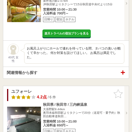
泉外旭川駅2.07km
JR秋田駅よりタクシーで15分秋田道中央ICより15分
営業時間 10:00～21:30
入浴料金 700円～
日帰り
宿泊
ホテル
楽天トラベルの宿泊プランを見る
お風呂上がりにホールで連れを待っている間、タバコの臭いが酷
くて辛かった。 何か対策を設けてほしい。 お風呂は満足でし
た。
40代 女
性
関連情報から探す
ユフォーレ
お気に入
りに追加
4.2点
/ 6 件
秋田県 / 秋田市 / 三内峡温泉
大張野駅9.44km
奥羽本線和田駅よりタクシーで20分（送迎可・要予約）秋
田自動車道秋田…
営業時間 10:00～21:00
入浴料金 650円～
日帰り
宿泊
ホテル