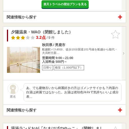
楽天トラベルの宿泊プランを見る
関連情報から探す
夕陽温泉・WAO（閉館しました）
お気に入
りに追加
3.2点
/ 9 件
秋田県 / 男鹿市
船越駅バス40分、徒歩10分国道101号線を船越から能代・
大潟村方面…
営業時間 9:00～21:00
入浴料金 500円～
日帰り
格安（1,000円以下）
あ、でも建物古いから綺麗好きの方はゴメンナサイかも？内湯の
白湯は綺麗ではなかった。お湯は琥珀色ﾇﾙﾇﾙで気持ちいいよ成分
表…
匿名
関連情報から探す
温浴ランドおが「なまはげのゆっこ」（閉館しまし
お気に入