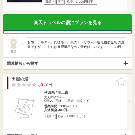
日帰り
宿泊
格安（1,000円以下）
楽天トラベルの宿泊プランを見る
お隣「ボルダー」同様モール泉のナトリウムー塩化物強塩泉 の温
泉ですが、こちらは展望風呂なので景色はいいです。 この日…
匿名
関連情報から探す
田屋の湯
お気に入
りに追加
-点
/ 0 件
秋田県 / 潟上市
大久保駅769m
県道229号経由。羽城中学校そば。
営業時間 13:00～18:30
入浴料金 400円～
日帰り
格安（1,000円以下）