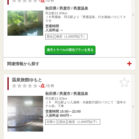
-点
/ 0 件
秋田県 / 男鹿市 / 男鹿温泉
羽立駅12.65km
ＪＲ男鹿線 羽立駅より「男鹿温泉」行き路線バスにて４
５分
営業時間
入浴料金 ～
宿泊
格安（1,000円以下）
楽天トラベルの宿泊プランを見る
関連情報から探す
温泉旅館ゆもと
お気に入
りに追加
-点
/ 0 件
秋田県 / 男鹿市 / 男鹿温泉
羽立駅12.02km
ＪＲ 羽立駅より入道崎・水族館方面行バスにて「湯本ホ
テル前」下車
営業時間 15:00～22:00
入浴料金 800円～
日帰り
宿泊
格安（1,000円以下）