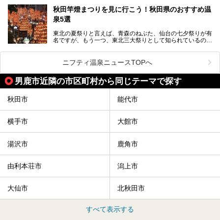
チームサウナ、塩サウナなどが存在し、施設によって様々な
秋田竿燈まつりを見に行こう！秋田県のおすすめ温
こだわりを持つ施設も増えています。
泉5選
今回はそんな今話題のサウナが楽しめる、秋田県内にあるオ
ススメ温泉・銭湯・スパを10件まとめてご紹介します。
東北の夏祭りと言えば、青森のねぶた、仙台の七夕祭りが有
名ですが、もう一つ、東北三大祭りとして知られているのが
秋田の竿燈祭りです。
毎年8月3日から6日に行われる「秋田竿燈まつり」は、たく
ニフティ温泉ニュースTOPへ
さんの提灯をぶらさげた大きな竿燈を「ドッコイショ」の掛
け声にあわせて秋田駅周辺を練り歩きます。
男鹿市近隣の市区町村から同じテーマで探す
竿燈の数は230本、１万個の提灯がまるで天の川のように連
なり、秋田の夜を照らします。
秋田市
能代市
竿燈まつりを見た後は、秋田の温泉で骨休め。秋田美人を生
み出す温泉がたくさんありますよ！
横手市
大館市
秋田に出かけて、夏の暑さを祭りで吹き飛ばしましょう！
今回は秋田県のおすすめ温泉をご紹介します！
湯沢市
鹿角市
由利本荘市
潟上市
大仙市
北秋田市
すべて表示する