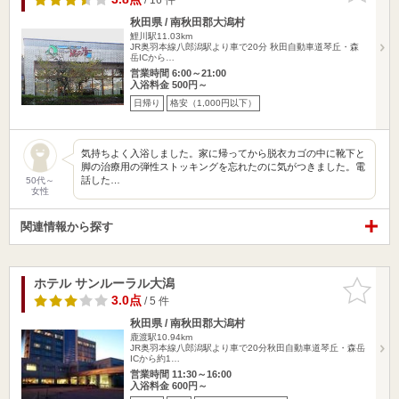
秋田県 / 南秋田郡大潟村
鯉川駅11.03km
JR奥羽本線八郎潟駅より車で20分 秋田自動車道琴丘・森
岳ICから…
営業時間 6:00～21:00
入浴料金 500円～
日帰り
格安（1,000円以下）
気持ちよく入浴しました。家に帰ってから脱衣カゴの中に靴下と
脚の治療用の弾性ストッキングを忘れたのに気がつきました。電
話した…
50代～
女性
関連情報から探す
ホテル サンルーラル大潟
お気に入
りに追加
3.0点
/ 5 件
秋田県 / 南秋田郡大潟村
鹿渡駅10.94km
JR奥羽本線八郎潟駅より車で20分秋田自動車道琴丘・森岳
ICから約1…
営業時間 11:30～16:00
入浴料金 600円～