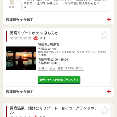
晴れていれば夕日が見える。 ・樹海の湯は露天風呂もあり。 ・
湯…
匿名
関連情報から探す
男鹿リゾートホテル きららか
お気に入
りに追加
-点
/ 0 件
秋田県 / 男鹿市
男鹿駅11.47km
昭和男鹿半島ICより国道101号、なまはげライン、県道59
号経由
営業時間 12:00～15:00
入浴料金 1,000円～
日帰り
宿泊
格安（1,000円以下）
楽天トラベルの宿泊プランを見る
関連情報から探す
男鹿温泉 湯けむりリゾート セイコーグランドホテ
お気に入
ル
りに追加