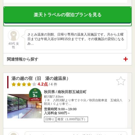
楽天トラベルの宿泊プランを見る
さとみ温泉の別館、日帰り専用の温泉入浴施設です。月から土曜
日までは午前入浴が10時15分までです。その後施設の貸切になる
み…
40代 女
性
関連情報から探す
湯の越の宿（旧 湯の越温泉）
お気に入
りに追加
4.2点
/ 4 件
秋田県 / 南秋田郡五城目町
鯉川駅7.83km
ＪＲ 八郎潟駅より車で２０分／秋田自動車道 五城目八
郎潟ＩＣより車で…
営業時間 9:00～19:00
入浴料金 500円～
日帰り
格安（1,000円以下）