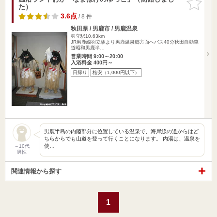
た）
りに追加
3.6点
/ 8 件
秋田県 / 男鹿市 / 男鹿温泉
羽立駅10.63km
JR男鹿線羽立駅より男鹿温泉郷方面へバス40分秋田自動車
道昭和男鹿半…
営業時間 9:00～20:00
入浴料金 400円～
日帰り
格安（1,000円以下）
男鹿半島の内陸部分に位置している温泉で、海岸線の道からはど
ちらからでも山道を登って行くことになります。 内湯は、温泉を
使…
～10代
男性
関連情報から探す
1