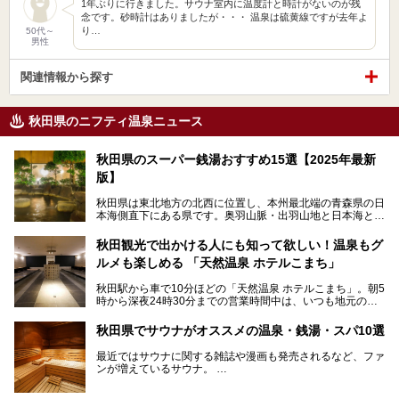
1年ぶりに行きました。サウナ室内に温度計と時計がないのが残
念です。砂時計はありましたが・・・ 温泉は硫黄線ですが去年よ
り…
50代～
男性
関連情報から探す
秋田県のニフティ温泉ニュース
秋田県のスーパー銭湯おすすめ15選【2025年最新
版】
秋田県は東北地方の北西に位置し、本州最北端の青森県の日
本海側直下にある県です。奥羽山脈・出羽山地と日本海とい
う、厳しくも雄大な自然に囲まれたエリアで、ユネスコの世
界自然遺産に登録された白神山地のほか、多くの国立公園・
秋田観光で出かける人にも知って欲しい！温泉もグ
国定公園を擁しています。
ルメも楽しめる 「天然温泉 ホテルこまち」
「あきたこまち」に代表される米の生産量は国内第3位。米
どころ・酒どころとして知られ、比内地鶏・きりたんぽ鍋・
秋田駅から車で10分ほどの「天然温泉 ホテルこまち」。朝5
ハタハタ・しょっつる（魚醤）といった独特の食材も豊富で
時から深夜24時30分までの営業時間中は、いつも地元の人
す。
で賑わっている人気の温泉施設です。宿泊も可能で、温泉や
夏の「秋田竿燈（かんとう）まつり」や男鹿市の「なまは
岩盤浴入り放題なのに1泊3,500円からと破格の安さ！
げ」など、全国的に有名な催しも多い秋田県。観光旅行にも
秋田県でサウナがオススメの温泉・銭湯・スパ10選
観光にも便利な「天然温泉 ホテルこまち」の魅力をたっぷ
役立つ、県内のおすすめスーパー銭湯＆立ち寄り湯情報をご
りお届けします。
紹介します。
最近ではサウナに関する雑誌や漫画も発売されるなど、ファ
ンが増えているサウナ。
しかしサウナは一口にサウナと言っても、ドライサウナ、ス