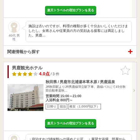
楽天トラベルの宿泊プランを見る
施設は古いのですが、料理の種類が多く十分おいしくいただけま
したし、女将さんや従業員の方の笑顔ある接客には満足しまし
た。男鹿…
40代 男
性
関連情報から探す
男鹿観光ホテル
お気に入
りに追加
4.0点
/ 3 件
秋田県 / 男鹿市北浦湯本草木原 / 男鹿温泉
JR秋田駅よりJR男鹿線羽立駅下車、路線バスにて45分秋
田自動車道秋…
営業時間 15:00～21:00
入浴料金 800円～
日帰り
宿泊
格安（1,000円以下）
楽天トラベルの宿泊プランを見る
・宿泊すれば姉妹館への湯めぐり可。 ・展望大浴場、部屋から、