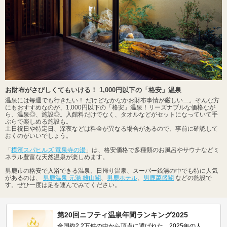
お財布がさびしくてもいける！ 1,000円以下の「格安」温泉
温泉には毎週でも行きたい！ だけどなかなかお財布事情が厳しい…。そんな方
にもおすすめなのが、1,000円以下の「格安」温泉！リーズナブルな価格なが
ら、温泉◎、施設◎。入館料だけでなく、タオルなどがセットになっていて手
ぶらで楽しめる施設も。
土日祝日や特定日、深夜などは料金が異なる場合があるので、事前に確認して
おくのがいいでしょう。
「
横濱スパヒルズ 竜泉寺の湯
」は、格安価格で多種類のお風呂やサウナなどミ
ネラル豊富な天然温泉が楽しめます。
男鹿市の格安で入浴できる温泉、日帰り温泉、スーパー銭湯の中でも特に人気
があるのは、
男鹿温泉 元湯 雄山閣
、
男鹿ホテル
、
男鹿萬盛閣
などの施設で
す。ぜひ一度は足を運んでみてください。
第20回ニフティ温泉年間ランキング2025
全国約2.2万件の中から頂点に選ばれた、2025年の人