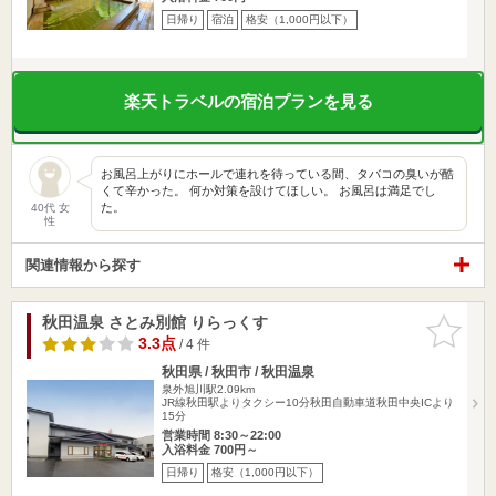
日帰り
宿泊
格安（1,000円以下）
楽天トラベルの宿泊プランを見る
お風呂上がりにホールで連れを待っている間、タバコの臭いが酷
くて辛かった。 何か対策を設けてほしい。 お風呂は満足でし
た。
40代 女
性
関連情報から探す
秋田温泉 さとみ別館 りらっくす
お気に入
りに追加
3.3点
/ 4 件
秋田県 / 秋田市 / 秋田温泉
泉外旭川駅2.09km
JR線秋田駅よりタクシー10分秋田自動車道秋田中央ICより
15分
営業時間 8:30～22:00
入浴料金 700円～
日帰り
格安（1,000円以下）