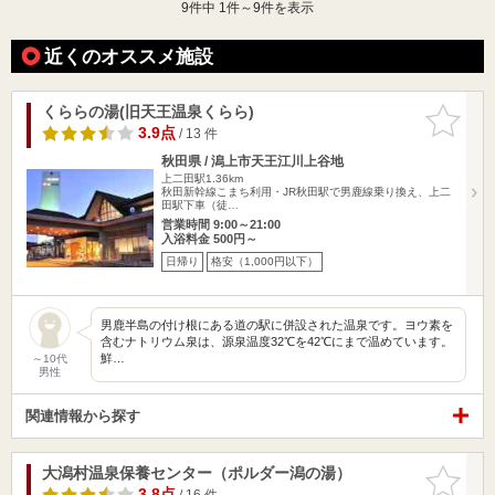
9
件中 1件～9件を表示
近くのオススメ施設
くららの湯(旧天王温泉くらら)
お気に入
りに追加
3.9点
/ 13 件
秋田県 / 潟上市天王江川上谷地
上二田駅1.36km
秋田新幹線こまち利用・JR秋田駅で男鹿線乗り換え、上二
田駅下車（徒…
営業時間 9:00～21:00
入浴料金 500円～
日帰り
格安（1,000円以下）
男鹿半島の付け根にある道の駅に併設された温泉です。ヨウ素を
含むナトリウム泉は、源泉温度32℃を42℃にまで温めています。
鮮…
～10代
男性
関連情報から探す
大潟村温泉保養センター（ポルダー潟の湯）
お気に入
りに追加
3.8点
/ 16 件