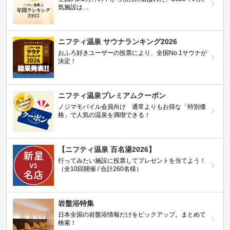
気施設は…
ニフティ温泉 サウナランキング2026
おふろ好きユーザーの投票により、全国No.1サウナが
決定！
ニフティ温泉プレミアムクーポン
ノジマモバイル会員向け 通常よりもお得な「特別価
格」で人気の温泉を満喫できる！
【ニフティ温泉 百名湯2026】
行ってみたい施設に投票してプレゼントを当てよう！
（全10回開催 / 合計260名様）
岩盤浴特集
日本全国の岩盤浴情報だけをピックアップ。まとめて
検索！