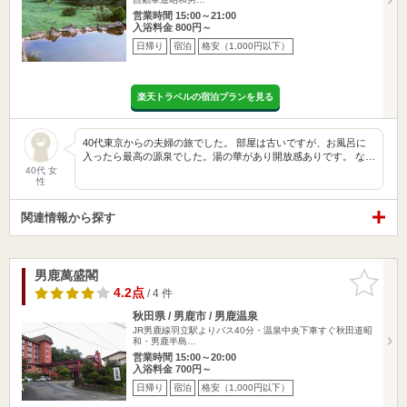
営業時間 15:00～21:00
入浴料金 800円～
日帰り
宿泊
格安（1,000円以下）
楽天トラベルの宿泊プランを見る
40代東京からの夫婦の旅でした。 部屋は古いですが、お風呂に
入ったら最高の源泉でした。湯の華があり開放感ありです。 な…
40代 女
性
関連情報から探す
男鹿萬盛閣
お気に入
りに追加
4.2点
/ 4 件
秋田県 / 男鹿市 / 男鹿温泉
JR男鹿線羽立駅よりバス40分・温泉中央下車すぐ秋田道昭
和・男鹿半島…
営業時間 15:00～20:00
入浴料金 700円～
日帰り
宿泊
格安（1,000円以下）