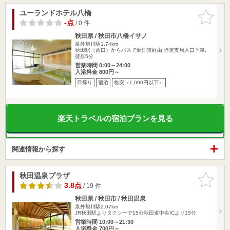
ユーランドホテル八橋
お気に入
りに追加
-点
/ 0 件
秋田県 / 秋田市八橋イサノ
泉外旭川駅1.74km
秋田駅（西口）からバスで新国道経由,陸運支局入口下車,
徒歩5分
営業時間 0:00～24:00
入浴料金 800円～
日帰り
宿泊
格安（1,000円以下）
楽天トラベルの宿泊プランを見る
関連情報から探す
秋田温泉プラザ
お気に入
りに追加
3.8点
/ 19 件
秋田県 / 秋田市 / 秋田温泉
泉外旭川駅2.07km
JR秋田駅よりタクシーで15分秋田道中央ICより15分
営業時間 10:00～21:30
入浴料金 700円～