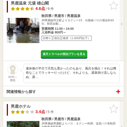
男鹿温泉 元湯 雄山閣
お気に入
りに追加
4.6点
/ 9 件
秋田県 / 男鹿市 / 男鹿温泉
JR男鹿線羽立駅よりタクシー15、分路線バスの場合約40
分。秋田自動…
営業時間 11:00～14:00
入浴料金 800円～
日帰り
宿泊
格安（1,000円以下）
楽天トラベルの宿泊プランを見る
連休後の平日で天気も悪かったのもあり、風呂を独占！それは稀
有なことでラッキーだったけど、それよりも、源泉掛け流しなら
ぬ、源…
50代～
男性
関連情報から探す
男鹿ホテル
お気に入
りに追加
3.4点
/ 5 件
秋田県 / 男鹿市 / 男鹿温泉
JR男鹿線男鹿駅よりバス・タクシー利用、送迎バス有秋田
自動車道昭和男…