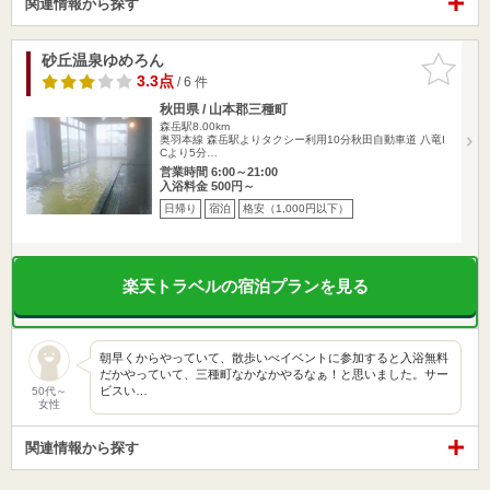
関連情報から探す
砂丘温泉ゆめろん
お気に入
りに追加
3.3点
/ 6 件
秋田県 / 山本郡三種町
森岳駅8.00km
奥羽本線 森岳駅よりタクシー利用10分秋田自動車道 八竜I
Cより5分…
営業時間 6:00～21:00
入浴料金 500円～
日帰り
宿泊
格安（1,000円以下）
楽天トラベルの宿泊プランを見る
朝早くからやっていて、散歩いべイベントに参加すると入浴無料
だかやっていて、三種町なかなかやるなぁ！と思いました。サー
ビスい…
50代～
女性
関連情報から探す