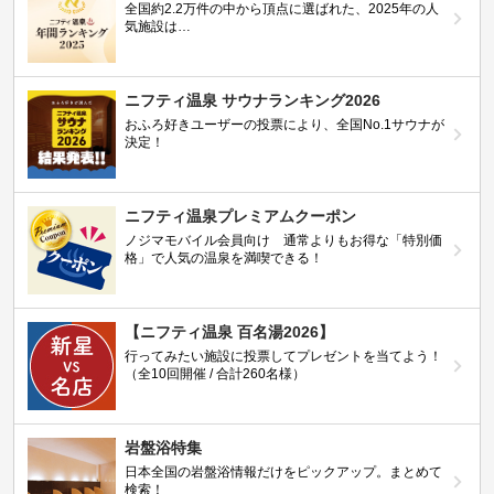
全国約2.2万件の中から頂点に選ばれた、2025年の人
気施設は…
ニフティ温泉 サウナランキング2026
おふろ好きユーザーの投票により、全国No.1サウナが
決定！
ニフティ温泉プレミアムクーポン
ノジマモバイル会員向け 通常よりもお得な「特別価
格」で人気の温泉を満喫できる！
【ニフティ温泉 百名湯2026】
行ってみたい施設に投票してプレゼントを当てよう！
（全10回開催 / 合計260名様）
岩盤浴特集
日本全国の岩盤浴情報だけをピックアップ。まとめて
検索！