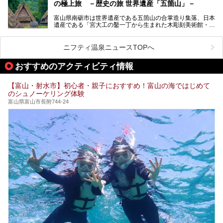
の極上旅 －歴史の旅 世界遺産「五箇山」－
す。
富山県南砺市は世界遺産である五箇山の合掌造り集落、日本
そんな「桜ヶ池クアガーデン」に宿泊して、食を満喫してき
遺産である「宮大工の鑿一丁から生まれた木彫刻美術館・井
たのでじっくりご紹介します！
波」、ユネスコ無形文化遺産 城端曳山祭で知られる越中の
小京都・城端と、とても魅力的な観光スポットがたくさんあ
ります。
ニフティ温泉ニュースTOPへ
城端の郊外に建つ里山オーベルジュ＆温泉ウェルネススパ
おすすめのアクティビティ情報
「桜ヶ池クアガーデン」に泊まって、歴史の旅にお出かけし
てみませんか？
【富山・射水市】初心者・親子におすすめ！富山の海ではじめて
のシュノーケリング体験
富山県富山市長附744-24