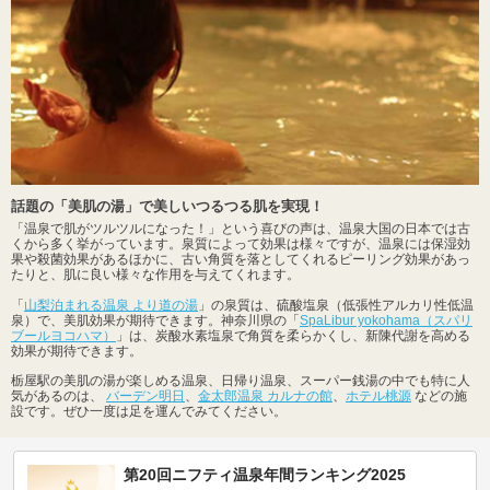
話題の「美肌の湯」で美しいつるつる肌を実現！
「温泉で肌がツルツルになった！」という喜びの声は、温泉大国の日本では古
くから多く挙がっています。泉質によって効果は様々ですが、温泉には保湿効
果や殺菌効果があるほかに、古い角質を落としてくれるピーリング効果があっ
たりと、肌に良い様々な作用を与えてくれます。
「
山梨泊まれる温泉 より道の湯
」の泉質は、硫酸塩泉（低張性アルカリ性低温
泉）で、美肌効果が期待できます。神奈川県の「
SpaLibur yokohama（スパリ
ブールヨコハマ）
」は、炭酸水素塩泉で角質を柔らかくし、新陳代謝を高める
効果が期待できます。
栃屋駅の美肌の湯が楽しめる温泉、日帰り温泉、スーパー銭湯の中でも特に人
気があるのは、
バーデン明日
、
金太郎温泉 カルナの館
、
ホテル桃源
などの施
設です。ぜひ一度は足を運んでみてください。
第20回ニフティ温泉年間ランキング2025