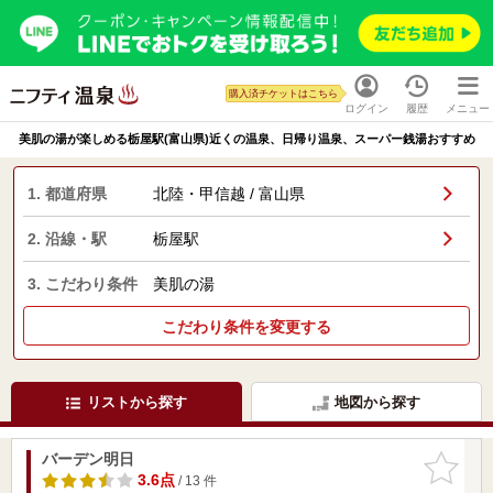
購入済チケットはこちら
ログイン
履歴
メニュー
美肌の湯が楽しめる栃屋駅(富山県)近くの温泉、日帰り温泉、スーパー銭湯おすすめ
1. 都道府県
北陸・甲信越 / 富山県
2. 沿線・駅
栃屋駅
3. こだわり条件
美肌の湯
こだわり条件を変更する
リストから探す
地図から探す
バーデン明日
お気に入
りに追加
3.6点
/ 13 件