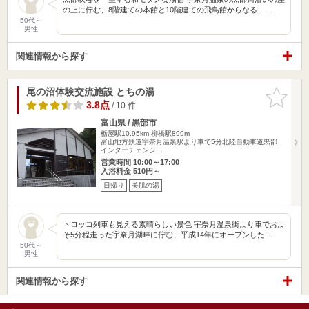
の上に佇む、8階建ての本館と10階建ての飛鳥館からなる、…
50代～
男性
関連情報から探す
尾の沼体験交流施設 とちの湯
お気に入
りに追加
3.8点
/ 10 件
富山県 / 黒部市
栃屋駅10.95km
柳橋駅899m
富山地方鉄道宇奈月温泉駅より車で5分北陸自動車道黒部
インターチェンジ…
営業時間 10:00～17:00
入浴料金 510円～
日帰り
美肌の湯
トロッコ列車も見える素晴らしい景色 宇奈月温泉街より車でおよ
そ5分程走った宇奈月湖畔に佇む、平成14年にオープンした…
50代～
男性
関連情報から探す