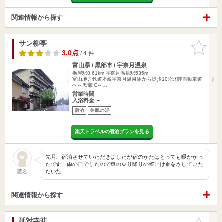
関連情報から探す
サン柳亭
お気に入
りに追加
3.0点
/ 4 件
富山県 / 黒部市 / 宇奈月温泉
栃屋駅8.61km
宇奈月温泉駅535m
富山地方鉄道本線宇奈月温泉駅から徒歩10分北陸自動車道
へ～黒部IC～…
営業時間
入浴料金 ～
宿泊
美肌の湯
楽天トラベルの宿泊プランを見る
先月、宿泊させていただきましたが宿のかたはとっても暖かかっ
たです。雨の日でしたので車の乗り降りの際には傘をさしていた
だいた…
匿名
関連情報から探す
延対寺荘
お気に入