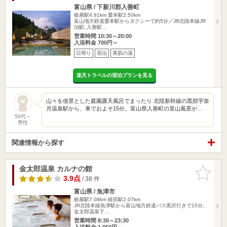
富山県 / 下新川郡入善町
栃屋駅4.91km
愛本駅2.50km
富山地方鉄道愛本駅からタクシーで約5分／JR北陸本線JR
泊駅､入善駅…
営業時間 10:30～20:00
入浴料金 700円～
日帰り
宿泊
美肌の湯
楽天トラベルの宿泊プランを見る
山々を借景とした庭園露天風呂でまったり 北陸新幹線の黒部宇奈
月温泉駅から、車でおよそ15分。富山県入善町の里山風景が…
50代～
男性
関連情報から探す
金太郎温泉 カルナの館
お気に入
りに追加
3.9点
/ 38 件
富山県 / 魚津市
栃屋駅7.08km
経田駅2.07km
JR北陸本線魚津駅から富山地方鉄道バス黒沢行きで15分、
金太郎温泉下…
営業時間 8:30～23:30
入浴料金 1,050円～