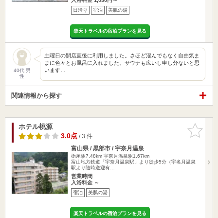
日帰り
宿泊
美肌の湯
楽天トラベルの宿泊プランを見る
土曜日の開店直後に利用しました。さほど混んでもなく自由気ま
まに色々とお風呂に入れました。サウナも広いし申し分ないと思
います…
40代 男
性
関連情報から探す
ホテル桃源
お気に入
りに追加
3.0点
/ 3 件
富山県 / 黒部市 / 宇奈月温泉
栃屋駅7.48km
宇奈月温泉駅1.67km
富山地方鉄道「宇奈月温泉駅」より徒歩5分（宇名月温泉
駅より随時送迎有…
営業時間
入浴料金 ～
宿泊
美肌の湯
楽天トラベルの宿泊プランを見る