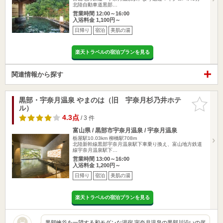
北陸自動車道黒部…
営業時間 12:00～16:00
入浴料金 1,100円～
日帰り
宿泊
美肌の湯
楽天トラベルの宿泊プランを見る
関連情報から探す
黒部・宇奈月温泉 やまのは（旧 宇奈月杉乃井ホテ
お気に入
ル）
りに追加
4.3点
/ 3 件
富山県 / 黒部市宇奈月温泉 / 宇奈月温泉
栃屋駅10.03km
柳橋駅708m
北陸新幹線黒部宇奈月温泉駅下車乗り換え、富山地方鉄道
線宇奈月温泉駅下…
営業時間 13:00～16:00
入浴料金 1,200円～
日帰り
宿泊
美肌の湯
楽天トラベルの宿泊プランを見る
黒部峡谷を一望する和モダンな湯宿 宇奈月温泉の黒部川沿いの崖