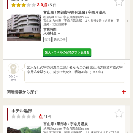
りに追加
3.0点
/ 5 件
富山県 / 黒部市宇奈月温泉 / 宇奈月温泉
栃屋駅8.86km
宇奈月温泉駅297m
富山地方鉄道「宇奈月温泉駅」より徒歩5分（送迎有 要
連絡）北陸自動車…
営業時間
入浴料金 ～
宿泊
美肌の湯
楽天トラベルの宿泊プランを見る
加水なしの宇奈月温泉に浸かるならこの宿 富山地方鉄道本線の宇
奈月温泉駅から、徒歩で約5分。明治33年（1900年）…
50代～
男性
関連情報から探す
ホテル黒部
お気に入
りに追加
-点
/ 1 件
富山県 / 黒部市 / 宇奈月温泉
栃屋駅9.83km
宇奈月温泉駅684m
富山地方鉄道「宇奈月温泉駅」より送迎マイクロバス3分