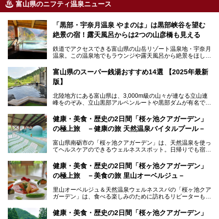
富山県のニフティ温泉ニュース
「黒部・宇奈月温泉 やまのは」は黒部峡谷を望む
絶景の宿！露天風呂からは2つの山彦橋も見える
鉄道でアクセスできる富山県の山岳リゾート温泉地・宇奈月
温泉。この温泉地でもラウンジや露天風呂から絶景をほしい
ままにする絶好の地に建つ宿がORIX HOTELS & RESORTS
の「黒部・宇奈月温泉 やまのは」。
富山県のスーパー銭湯おすすめ14選 【2025年最新
版】
自慢の眺望、温泉、居心地の良い客室、ビュッフェ式の食事
など、実際に泊まってみた体験を中心に詳しく紹介しちゃい
北陸地方にある富山県は、3,000m級の山々が連なる立山連
ます。日常から少し離れて、山懐で自然に癒されたいと思う
峰をのぞみ、立山黒部アルペンルートや黒部ダムが有名で
方にぴったりの温泉です。冬なら雪景色も絵になりますよ。
す。また、氷見港をはじめとする富山湾に揚がる、きときと
の（新鮮な）海の幸も見逃せません！
───
健康・美食・歴史の2日間「桜ヶ池クアガーデン」
提供元：オリックス・ホテルマネジメント株式会社【PR】
の極上旅 －健康の旅 天然温泉バイタルプール－
北陸新幹線が開業し、実は東京からも2時間ほどでアクセス
この記事は黒部・宇奈月温泉 やまのはのPR記事です。
できる富山県の、おすすめスーパー銭湯をご紹介します。質
富山県南砺市の「桜ヶ池クアガーデン」は、天然温泉を使っ
のいい天然温泉が豊富で、すぐにでも出かけたくなる施設が
てヘルスケアのできるウェルネススポット。日帰りでも宿泊
満載ですよ。
でも天然温泉バイタルプールやサウナ、露天風呂を利用でき
るので、ゆったり楽しみながら美しく健康に。
健康・美食・歴史の2日間「桜ヶ池クアガーデン」
の極上旅 －美食の旅 里山オーベルジュ－
そんな「桜ヶ池クアガーデン」の天然温泉バイタルプールと
大浴場・露天風呂を、宿泊して体験してきたので詳しくレポ
里山オーベルジュ＆天然温泉ウェルネススパの「桜ヶ池クア
ートしたいと思います。
ガーデン」は、食べる楽しみのために訪れるリピーターも多
い温泉です。館内のレストラン「ジョウハナーレ」では、
月、水はフレンチ、火、木は和食、土日はその両方がランチ
健康・美食・歴史の2日間「桜ヶ池クアガーデン」
とディナーで味わえます。オリジナルのスイーツも評判で