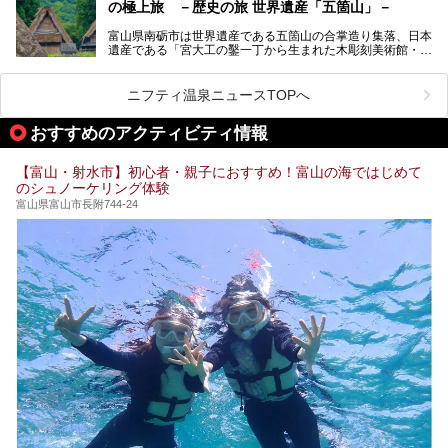
の極上旅 －歴史の旅 世界遺産「五箇山」－
す。
富山県南砺市は世界遺産である五箇山の合掌造り集落、日本
そんな「桜ヶ池クアガーデン」に宿泊して、食を満喫してき
遺産である「宮大工の鑿一丁から生まれた木彫刻美術館・井
たのでじっくりご紹介します！
波」、ユネスコ無形文化遺産 城端曳山祭で知られる越中の
小京都・城端と、とても魅力的な観光スポットがたくさんあ
ります。
ニフティ温泉ニュースTOPへ
城端の郊外に建つ里山オーベルジュ＆温泉ウェルネススパ
おすすめのアクティビティ情報
「桜ヶ池クアガーデン」に泊まって、歴史の旅にお出かけし
てみませんか？
【富山・射水市】初心者・親子におすすめ！富山の海ではじめて
のシュノーケリング体験
富山県富山市長附744-24