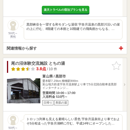
楽天トラベルの宿泊プランを見る
黒部峡谷を一望する和モダンな湯宿 宇奈月温泉の黒部川沿いの崖
の上に佇む、8階建ての本館と10階建ての飛鳥館からなる、…
50代～
男性
関連情報から探す
尾の沼体験交流施設 とちの湯
お気に入
りに追加
3.8点
/ 10 件
富山県 / 黒部市
愛本駅7.29km
柳橋駅899m
富山地方鉄道宇奈月温泉駅より車で5分北陸自動車道黒部
インターチェンジ…
営業時間 10:00～17:00
入浴料金 510円～
日帰り
美肌の湯
トロッコ列車も見える素晴らしい景色 宇奈月温泉街より車でおよ
そ5分程走った宇奈月湖畔に佇む、平成14年にオープンした…
50代～