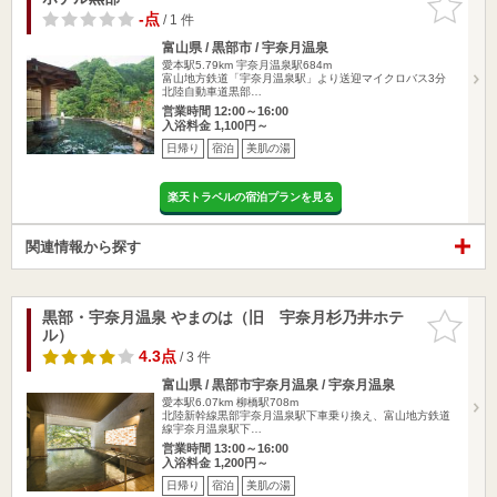
りに追加
-点
/ 1 件
富山県 / 黒部市 / 宇奈月温泉
愛本駅5.79km
宇奈月温泉駅684m
富山地方鉄道「宇奈月温泉駅」より送迎マイクロバス3分
北陸自動車道黒部…
営業時間 12:00～16:00
入浴料金 1,100円～
日帰り
宿泊
美肌の湯
楽天トラベルの宿泊プランを見る
関連情報から探す
黒部・宇奈月温泉 やまのは（旧 宇奈月杉乃井ホテ
お気に入
ル）
りに追加
4.3点
/ 3 件
富山県 / 黒部市宇奈月温泉 / 宇奈月温泉
愛本駅6.07km
柳橋駅708m
北陸新幹線黒部宇奈月温泉駅下車乗り換え、富山地方鉄道
線宇奈月温泉駅下…
営業時間 13:00～16:00
入浴料金 1,200円～
日帰り
宿泊
美肌の湯