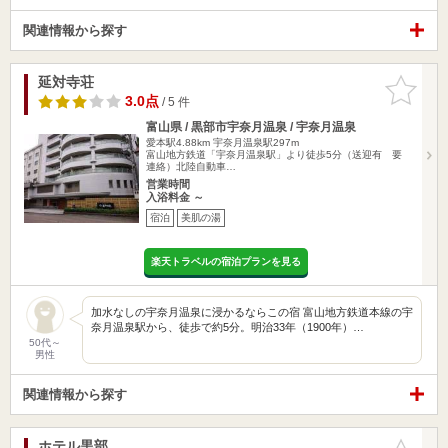
関連情報から探す
延対寺荘
お気に入
りに追加
3.0点
/ 5 件
富山県 / 黒部市宇奈月温泉 / 宇奈月温泉
愛本駅4.88km
宇奈月温泉駅297m
富山地方鉄道「宇奈月温泉駅」より徒歩5分（送迎有 要
連絡）北陸自動車…
営業時間
入浴料金 ～
宿泊
美肌の湯
楽天トラベルの宿泊プランを見る
加水なしの宇奈月温泉に浸かるならこの宿 富山地方鉄道本線の宇
奈月温泉駅から、徒歩で約5分。明治33年（1900年）…
50代～
男性
関連情報から探す
ホテル黒部
お気に入