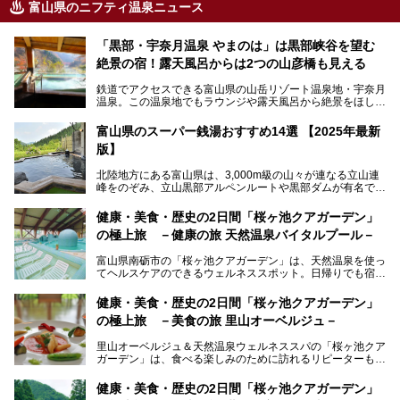
富山県のニフティ温泉ニュース
「黒部・宇奈月温泉 やまのは」は黒部峡谷を望む
絶景の宿！露天風呂からは2つの山彦橋も見える
鉄道でアクセスできる富山県の山岳リゾート温泉地・宇奈月
温泉。この温泉地でもラウンジや露天風呂から絶景をほしい
ままにする絶好の地に建つ宿がORIX HOTELS & RESORTS
の「黒部・宇奈月温泉 やまのは」。
富山県のスーパー銭湯おすすめ14選 【2025年最新
版】
自慢の眺望、温泉、居心地の良い客室、ビュッフェ式の食事
など、実際に泊まってみた体験を中心に詳しく紹介しちゃい
北陸地方にある富山県は、3,000m級の山々が連なる立山連
ます。日常から少し離れて、山懐で自然に癒されたいと思う
峰をのぞみ、立山黒部アルペンルートや黒部ダムが有名で
方にぴったりの温泉です。冬なら雪景色も絵になりますよ。
す。また、氷見港をはじめとする富山湾に揚がる、きときと
の（新鮮な）海の幸も見逃せません！
───
健康・美食・歴史の2日間「桜ヶ池クアガーデン」
提供元：オリックス・ホテルマネジメント株式会社【PR】
の極上旅 －健康の旅 天然温泉バイタルプール－
北陸新幹線が開業し、実は東京からも2時間ほどでアクセス
この記事は黒部・宇奈月温泉 やまのはのPR記事です。
できる富山県の、おすすめスーパー銭湯をご紹介します。質
富山県南砺市の「桜ヶ池クアガーデン」は、天然温泉を使っ
のいい天然温泉が豊富で、すぐにでも出かけたくなる施設が
てヘルスケアのできるウェルネススポット。日帰りでも宿泊
満載ですよ。
でも天然温泉バイタルプールやサウナ、露天風呂を利用でき
るので、ゆったり楽しみながら美しく健康に。
健康・美食・歴史の2日間「桜ヶ池クアガーデン」
の極上旅 －美食の旅 里山オーベルジュ－
そんな「桜ヶ池クアガーデン」の天然温泉バイタルプールと
大浴場・露天風呂を、宿泊して体験してきたので詳しくレポ
里山オーベルジュ＆天然温泉ウェルネススパの「桜ヶ池クア
ートしたいと思います。
ガーデン」は、食べる楽しみのために訪れるリピーターも多
い温泉です。館内のレストラン「ジョウハナーレ」では、
月、水はフレンチ、火、木は和食、土日はその両方がランチ
健康・美食・歴史の2日間「桜ヶ池クアガーデン」
とディナーで味わえます。オリジナルのスイーツも評判で