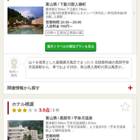
富山県 / 下新川郡入善町
愛本駅2.50km
下立駅2.78km
富山地方鉄道愛本駅からタクシーで約5分／JR北陸本線JR
泊駅､入善駅…
営業時間 10:30～20:00
入浴料金 700円～
日帰り
宿泊
美肌の湯
楽天トラベルの宿泊プランを見る
山々を借景とした庭園露天風呂でまったり 北陸新幹線の黒部宇奈
月温泉駅から、車でおよそ15分。富山県入善町の里山風景が…
50代～
男性
関連情報から探す
ホテル桃源
お気に入
りに追加
3.0点
/ 3 件
富山県 / 黒部市 / 宇奈月温泉
愛本駅3.58km
宇奈月温泉駅1.67km
富山地方鉄道「宇奈月温泉駅」より徒歩5分（宇名月温泉
駅より随時送迎有…
営業時間
入浴料金 ～