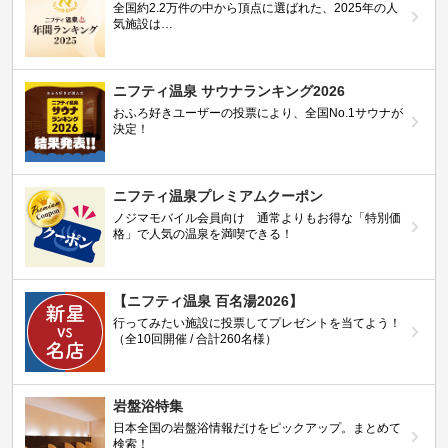
全国約2.2万件の中から頂点に選ばれた、2025年の人
気施設は…
ニフティ温泉 サウナランキング2026
おふろ好きユーザーの投票により、全国No.1サウナが
決定！
ニフティ温泉プレミアムクーポン
ノジマモバイル会員向け 通常よりもお得な「特別価
格」で人気の温泉を満喫できる！
【ニフティ温泉 百名湯2026】
行ってみたい施設に投票してプレゼントを当てよう！
（全10回開催 / 合計260名様）
岩盤浴特集
日本全国の岩盤浴情報だけをピックアップ。まとめて
検索！