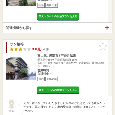
宿泊
美肌の湯
楽天トラベルの宿泊プランを見る
関連情報から探す
サン柳亭
お気に入
りに追加
3.0点
/ 4 件
富山県 / 黒部市 / 宇奈月温泉
愛本駅4.68km
宇奈月温泉駅535m
富山地方鉄道本線宇奈月温泉駅から徒歩10分北陸自動車道
へ～黒部IC～…
営業時間
入浴料金 ～
宿泊
美肌の湯
楽天トラベルの宿泊プランを見る
先月、宿泊させていただきましたが宿のかたはとっても暖かかっ
たです。雨の日でしたので車の乗り降りの際には傘をさしていた
だいた…
匿名