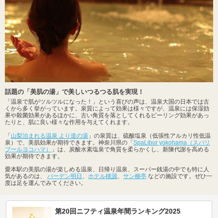
話題の「美肌の湯」で美しいつるつる肌を実現！
「温泉で肌がツルツルになった！」という喜びの声は、温泉大国の日本では古
くから多く挙がっています。泉質によって効果は様々ですが、温泉には保湿効
果や殺菌効果があるほかに、古い角質を落としてくれるピーリング効果があっ
たりと、肌に良い様々な作用を与えてくれます。
「
山梨泊まれる温泉 より道の湯
」の泉質は、硫酸塩泉（低張性アルカリ性低温
泉）で、美肌効果が期待できます。神奈川県の「
SpaLibur yokohama（スパリ
ブールヨコハマ）
」は、炭酸水素塩泉で角質を柔らかくし、新陳代謝を高める
効果が期待できます。
愛本駅の美肌の湯が楽しめる温泉、日帰り温泉、スーパー銭湯の中でも特に人
気があるのは、
バーデン明日
、
ホテル桃源
、
サン柳亭
などの施設です。ぜひ一
度は足を運んでみてください。
第20回ニフティ温泉年間ランキング2025