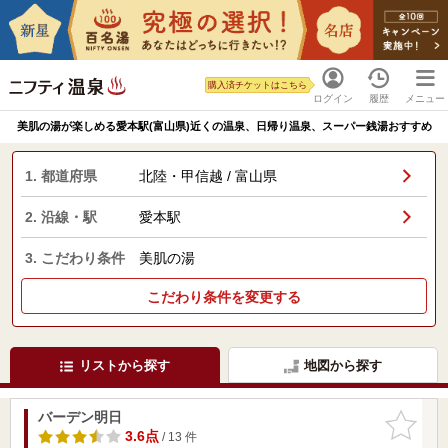
購入済チケットはこちら
ログイン
履歴
メニュー
美肌の湯が楽しめる愛本駅(富山県)近くの温泉、日帰り温泉、スーパー銭湯おすすめ
1. 都道府県
北陸・甲信越 / 富山県
2. 沿線・駅
愛本駅
3. こだわり条件
美肌の湯
こだわり条件を変更する
リストから探す
地図から探す
バーデン明日
お気に入
りに追加
3.6点
/ 13 件