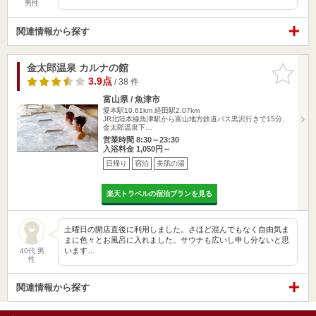
男性
関連情報から探す
金太郎温泉 カルナの館
お気に入
りに追加
3.9点
/ 38 件
富山県 / 魚津市
愛本駅10.61km
経田駅2.07km
JR北陸本線魚津駅から富山地方鉄道バス黒沢行きで15分、
金太郎温泉下…
営業時間 8:30～23:30
入浴料金 1,050円～
日帰り
宿泊
美肌の湯
楽天トラベルの宿泊プランを見る
土曜日の開店直後に利用しました。さほど混んでもなく自由気ま
まに色々とお風呂に入れました。サウナも広いし申し分ないと思
います…
40代 男
性
関連情報から探す