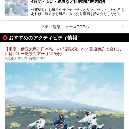
4時間・安い・絶景など目的別に厳選紹介
魅力です。
仕事帰りにお風呂やサウナでサッとリフレッシュしたい日も
最近では、男性専用施設だけでなく、カップルや女性に嬉し
あれば、週末はお風呂に入ったり漫画を読んだりしながら一
い個室サウナも増えてきました。
日中ダラダラ過ごしたい日もあると思います。
この記事では、東京都内にある24時間営業のサウナの中か
また、終電を逃してしまい、「このまま朝までゆっくりでき
ら、特におすすめしたい施設14選をご紹介します。
ニフティ温泉ニュースTOPへ
る場所があれば」と探した経験がある人も多いのではないで
宿泊可能な施設もピックアップしているので、ぜひチェック
しょうか。
してみてください。
おすすめのアクティビティ情報
そこで本記事では、東京でおすすめのスーパー銭湯を、目的
別に厳選した30施設からご紹介します。
【東京・伊豆大島】日本唯一の「裏砂漠」へ！普通免許で楽しむ
24時間営業で宿泊できる施設や、1,000円以下で楽しめる安
四輪バギー絶景ツアー【120分】
い施設、デートや休日レジャーにもぴったりなエンタメ要素
が充実した施設など、利用のシーンに合わせて参考にしてく
東京都大島町岡田字助田28-1
ださい。