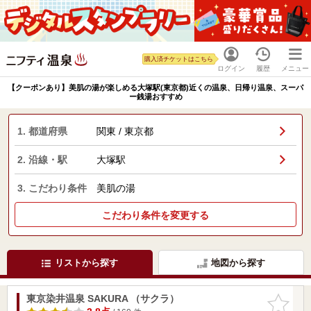
購入済チケットはこちら
ログイン
履歴
メニュー
【クーポンあり】美肌の湯が楽しめる大塚駅(東京都)近くの温泉、日帰り温泉、スーパ
ー銭湯おすすめ
1. 都道府県
関東 / 東京都
2. 沿線・駅
大塚駅
3. こだわり条件
美肌の湯
こだわり条件を変更する
リストから探す
地図から探す
東京染井温泉 SAKURA （サクラ）
お気に入
りに追加