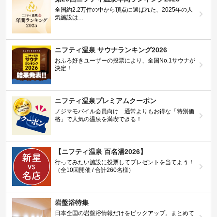
全国約2.2万件の中から頂点に選ばれた、2025年の人
気施設は…
ニフティ温泉 サウナランキング2026
おふろ好きユーザーの投票により、全国No.1サウナが
決定！
ニフティ温泉プレミアムクーポン
ノジマモバイル会員向け 通常よりもお得な「特別価
格」で人気の温泉を満喫できる！
【ニフティ温泉 百名湯2026】
行ってみたい施設に投票してプレゼントを当てよう！
（全10回開催 / 合計260名様）
岩盤浴特集
日本全国の岩盤浴情報だけをピックアップ。まとめて