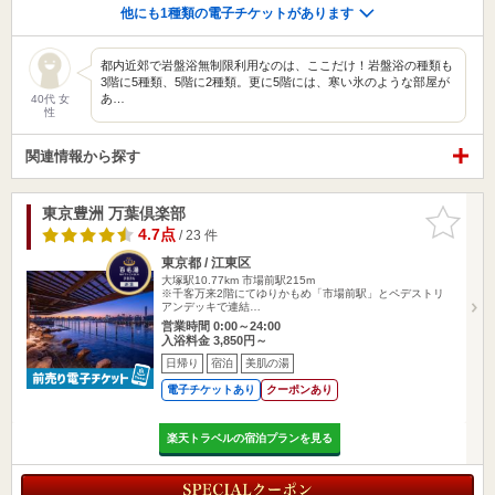
他にも1種類の電子チケットがあります
都内近郊で岩盤浴無制限利用なのは、ここだけ！岩盤浴の種類も
3階に5種類、5階に2種類。更に5階には、寒い氷のような部屋が
あ…
40代 女
性
関連情報から探す
東京豊洲 万葉倶楽部
お気に入
りに追加
4.7点
/ 23 件
東京都 / 江東区
大塚駅10.77km
市場前駅215m
※千客万来2階にてゆりかもめ「市場前駅」とペデストリ
アンデッキで連結…
営業時間 0:00～24:00
入浴料金 3,850円～
日帰り
宿泊
美肌の湯
電子チケットあり
クーポンあり
楽天トラベルの宿泊プランを見る