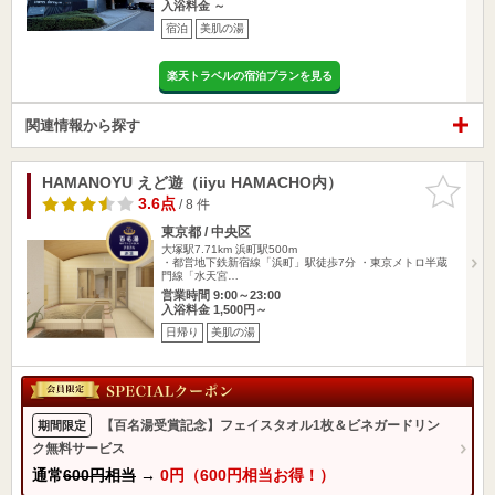
入浴料金 ～
宿泊
美肌の湯
楽天トラベルの宿泊プランを見る
関連情報から探す
HAMANOYU えど遊（iiyu HAMACHO内）
お気に入
りに追加
3.6点
/ 8 件
東京都 / 中央区
大塚駅7.71km
浜町駅500m
・都営地下鉄新宿線「浜町」駅徒歩7分 ・東京メトロ半蔵
門線「水天宮…
営業時間 9:00～23:00
入浴料金 1,500円～
日帰り
美肌の湯
【百名湯受賞記念】フェイスタオル1枚＆ビネガードリン
期間限定
ク無料サービス
通常
600円相当
→
0円（600円相当お得！）