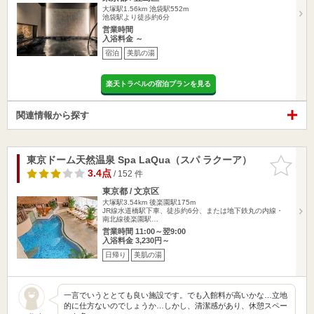
大塚駅1.56km
池袋駅552m
池袋駅より徒歩約6分
営業時間
入浴料金 ～
宿泊
美肌の湯
楽天トラベルの宿泊プランを見る
関連情報から探す
東京ドーム天然温泉 Spa LaQua（スパ ラクーア）
お気に入
りに追加
3.4点
/ 152 件
東京都 / 文京区
大塚駅3.54km
後楽園駅175m
JR線水道橋駅下車、徒歩約6分、または地下鉄丸の内線・
南北線後楽園駅…
営業時間 11:00～翌9:00
入浴料金 3,230円～
日帰り
美肌の湯
一言でいうととても良い施設です。でも入館料が高いかな…立地
的に仕方ないのでしょうか…しかし、清潔感があり、休憩スペー