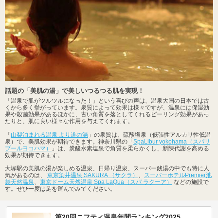
話題の「美肌の湯」で美しいつるつる肌を実現！
「温泉で肌がツルツルになった！」という喜びの声は、温泉大国の日本では古
くから多く挙がっています。泉質によって効果は様々ですが、温泉には保湿効
果や殺菌効果があるほかに、古い角質を落としてくれるピーリング効果があっ
たりと、肌に良い様々な作用を与えてくれます。
「
山梨泊まれる温泉 より道の湯
」の泉質は、硫酸塩泉（低張性アルカリ性低温
泉）で、美肌効果が期待できます。神奈川県の「
SpaLibur yokohama（スパリ
ブールヨコハマ）
」は、炭酸水素塩泉で角質を柔らかくし、新陳代謝を高める
効果が期待できます。
大塚駅の美肌の湯が楽しめる温泉、日帰り温泉、スーパー銭湯の中でも特に人
気があるのは、
東京染井温泉 SAKURA （サクラ）
、
スーパーホテルPremier池
袋天然温泉
、
東京ドーム天然温泉 Spa LaQua（スパ ラクーア）
などの施設で
す。ぜひ一度は足を運んでみてください。
第20回ニフティ温泉年間ランキング2025