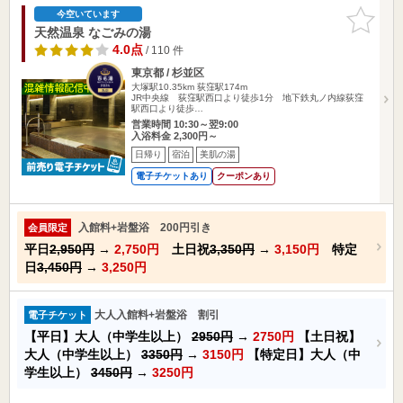
お気に入
今空いています
りに追加
天然温泉 なごみの湯
4.0点
/ 110 件
東京都 / 杉並区
大塚駅10.35km
荻窪駅174m
JR中央線 荻窪駅西口より徒歩1分 地下鉄丸ノ内線荻窪
駅西口より徒歩…
営業時間 10:30～翌9:00
入浴料金 2,300円～
日帰り
宿泊
美肌の湯
電子チケットあり
クーポンあり
入館料+岩盤浴 200円引き
会員限定
平日
2,950円
→
2,750円
土日祝
3,350円
→
3,150円
特定
日
3,450円
→
3,250円
大人入館料+岩盤浴 割引
電子チケット
【平日】大人（中学生以上）
2950円
→
2750円
【土日祝】
大人（中学生以上）
3350円
→
3150円
【特定日】大人（中
学生以上）
3450円
→
3250円