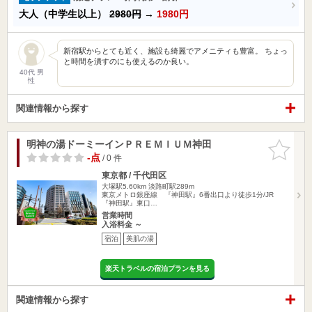
大人（中学生以上）
2980円
→
1980円
新宿駅からとても近く、施設も綺麗でアメニティも豊富。 ちょっ
と時間を潰すのにも使えるのか良い。
40代 男
性
関連情報から探す
明神の湯ドーミーインＰＲＥＭＩＵＭ神田
お気に入
りに追加
-点
/ 0 件
東京都 / 千代田区
大塚駅5.60km
淡路町駅289m
東京メトロ銀座線 『神田駅』6番出口より徒歩1分/JR
『神田駅』東口…
営業時間
入浴料金 ～
宿泊
美肌の湯
楽天トラベルの宿泊プランを見る
関連情報から探す