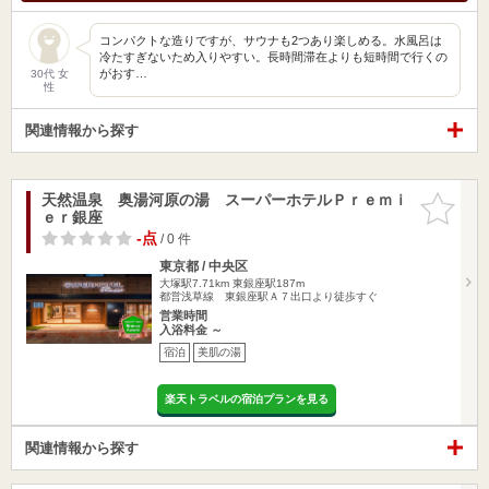
コンパクトな造りですが、サウナも2つあり楽しめる。水風呂は
冷たすぎないため入りやすい。長時間滞在よりも短時間で行くの
がおす…
30代 女
性
関連情報から探す
天然温泉 奥湯河原の湯 スーパーホテルＰｒｅｍｉ
お気に入
ｅｒ銀座
りに追加
-点
/ 0 件
東京都 / 中央区
大塚駅7.71km
東銀座駅187m
都営浅草線 東銀座駅Ａ７出口より徒歩すぐ
営業時間
入浴料金 ～
宿泊
美肌の湯
楽天トラベルの宿泊プランを見る
関連情報から探す