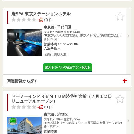
庵SPA 東京ステーションホテル
お気に入
りに追加
-点
/ 0 件
東京都 / 千代田区
大塚駅6.60km
東京駅143m
JR東京駅丸の内南口直結。東京メトロ丸ノ内線東京駅より
徒歩約3分。
営業時間 10:00～21:00
入浴料金 ～
宿泊
美肌の湯
楽天トラベルの宿泊プランを見る
関連情報から探す
ドーミーインＰＲＥＭＩＵＭ渋谷神宮前（７月１２日
お気に入
リニューアルオープン）
りに追加
-点
/ 0 件
東京都 / 渋谷区
大塚駅7.70km
原宿駅595m
JR渋谷駅東口から徒歩10分・JR原宿駅表参道口から徒歩9
分・東京メ…
営業時間