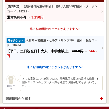
【夏休み限定特別割引】日帰り入館600円割引（クーポン
期間限定
コード：18222）
通常
3,850円
→
3,250円
他にも4種類のクーポンがあります
入館料＋岩盤浴＋セルフドリンク1杯 割引 受付コー
電子チケット
ド 10284
【平日、土日祝全日】大人（中学生以上）
6050円
→
5445
円
他にも1種類の電子チケットがあります
とても素敵なスパ施設でした。露天風呂も屋上の足湯も絶景、5
階レストランのカウンター席も絶景で夕陽がとてもきれいでし
た。 …
40代 男
性
関連情報から探す