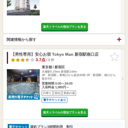
楽天トラベルの宿泊プランを見る
関連情報から探す
【男性専用】安心お宿 Tokyo Man 新宿駅南口店
お気に入
りに追加
3.7点
/ 3 件
東京都 / 新宿区
大塚駅5.25km
新宿駅148m
JR「新宿駅」東南口から徒歩90秒 JR「新宿駅」南口から
徒歩3分…
営業時間 0:00～24:00
入浴料金 1,980円～
日帰り
宿泊
美肌の湯
電子チケットあり
楽天トラベルの宿泊プランを見る
湯処プラン3時間利用 割引
電子チケット