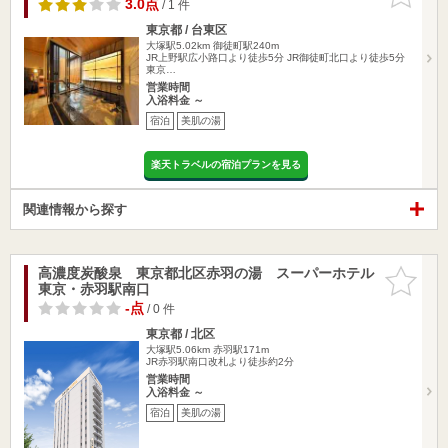
りに追加
3.0点
/ 1 件
東京都 / 台東区
大塚駅5.02km
御徒町駅240m
JR上野駅広小路口より徒歩5分 JR御徒町北口より徒歩5分
東京…
営業時間
入浴料金 ～
宿泊
美肌の湯
楽天トラベルの宿泊プランを見る
関連情報から探す
高濃度炭酸泉 東京都北区赤羽の湯 スーパーホテル
お気に入
東京・赤羽駅南口
りに追加
-点
/ 0 件
東京都 / 北区
大塚駅5.06km
赤羽駅171m
JR赤羽駅南口改札より徒歩約2分
営業時間
入浴料金 ～
宿泊
美肌の湯