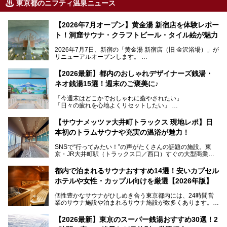
東京都のニフティ温泉ニュース
【2026年7月オープン】黄金湯 新宿店を体験レポー
ト！洞窟サウナ・クラフトビール・タイル絵が魅力
2026年7月7日、新宿の「黄金湯 新宿店（旧 金沢浴場）」が
リニューアルオープンします。
レトロでノスタルジックなタイル絵はそのまま、昔からここ
【2026最新】都内のおしゃれデザイナーズ銭湯・
を知る地元の人にも、新しく足を運んでくれる人にも愛され
ネオ銭湯15選！週末のご褒美に♪
る、今の時代の"銭湯"として生まれ変わりました。洞窟のよ
うなユニークなサウナ、自家醸造のクラフトビールが飲める
「今週末はどこかでおしゃれに癒やされたい」
ビアバーなど、新しく登場したスポットも併せて紹介しま
「日々の疲れを心地よくリセットしたい」
す。充実した設備があるのに、基本の入浴料が銭湯価格の5
──そんなときにおすすめなのが、今、都内で大きなブーム
50円というのも嬉しすぎます！
となっている新しいスタイルの銭湯です。
【サウナメッツァ大井町トラックス 現地レポ】日
本初のトラムサウナや充実の温浴が魅力！
最近、SNSやメディアで「デザイナーズ銭湯」や「ネオ銭
湯」という言葉をよく耳にしませんか？
SNSで“行ってみたい！”の声がたくさんの話題の施設。東
京・JR大井町駅（トラックス口／西口）すぐの大型商業施
本記事では、そもそもこれらがどんな銭湯なのか、その気に
設・大井町 トラックスに、2026年3月28日、「サウナメッ
なる違いを分かりやすく解説！さらに、都内で絶対に外せな
ツァ大井町トラックス」がニューオープン。施設の様子をレ
いおしゃれな名店15選を、おすすめの順番で一挙にご紹介
都内で泊まれるサウナおすすめ14選！安いカプセル
ポ―トします。
します。
ホテルや女性・カップル向けを厳選【2026年版】
個性豊かなサウナがひしめき合う東京都内には、24時間営
業のサウナ施設や泊まれるサウナ施設が数多くあります。
終電を逃した深夜の利用に限らず、時間を気にしないサウナ
を旅の目的とする「サ旅」や自分へのご褒美のための宿泊な
【2026最新】東京のスーパー銭湯おすすめ30選！2
ど、自分の好きなタイミングで好きなだけサ活ができるのが