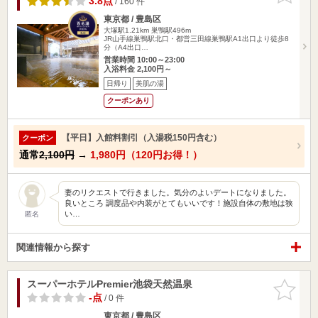
3.8点
/ 160 件
東京都 / 豊島区
大塚駅1.21km
巣鴨駅496m
JR山手線巣鴨駅北口・都営三田線巣鴨駅A1出口より徒歩8
分（A4出口…
営業時間 10:00～23:00
入浴料金 2,100円～
日帰り
美肌の湯
クーポンあり
【平日】入館料割引（入湯税150円含む）
クーポン
通常
2,100円
→
1,980円（120円お得！）
妻のリクエストで行きました。気分のよいデートになりました。
良いところ 調度品や内装がとてもいいです！施設自体の敷地は狭
い…
匿名
関連情報から探す
スーパーホテルPremier池袋天然温泉
お気に入
りに追加
-点
/ 0 件
東京都 / 豊島区