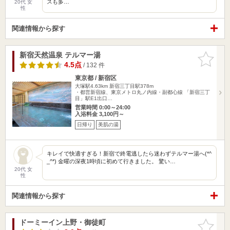
スも多…
20代 女
性
関連情報から探す
新宿天然温泉 テルマー湯
お気に入
りに追加
4.5点
/ 132 件
東京都 / 新宿区
大塚駅4.63km
新宿三丁目駅378m
・都営新宿線、東京メトロ丸ノ内線・副都心線 「新宿三丁
目」駅E1出口…
営業時間 0:00～24:00
入浴料金 3,100円～
日帰り
美肌の湯
キレイで快適すぎる！新宿で終電逃したら迷わずテルマー湯へ(*^
_^*) 金曜の深夜1時頃に初めて行きました。 驚い…
20代 女
性
関連情報から探す
ドーミーイン上野・御徒町
お気に入