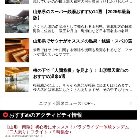
現していたのが最上郡大蔵村の肘折温泉（ひじおりおんせ
ん）です。
今回はその肘折温泉の「若松屋 村井六助旅館」に宿泊した
山形県のスーパー銭湯おすすめ14選 【2025年最新
体験レポートとおすすめの温泉宿を2軒ご紹介します。
版】
鄙びた風情があり、源泉掛け流しの旅館も多い肘折温泉は、
じっくり名湯に浸かって癒されたい方にぴったりの温泉地で
さくらんぼの名産地として知られる山形県。東北地方の日本
す。
海側に位置し、蔵王や月山、鳥海山など日本百名山の名峰や
最上川が彩る、自然の美しい地域です。かの松尾芭蕉は「奥
の細道」全行程の1/3にあたる期間を山形県で過ごしたとい
山形県でサウナがオススメの温泉・銭湯・スパ10選
われることからも、山形の深い魅力がうかがえます。
山形県はまた、県内全域に多様な温泉があり、35ある市町
最近ではサウナに関する雑誌や漫画も発売されるなど、ファ
村のすべてで温泉が湧いているという温泉県。そんな山形県
ンが増えているサウナ。
でぜひチェックしたいスーパー銭湯をご紹介します。
しかしサウナは一口にサウナと言っても、ドライサウナ、ス
チームサウナ、塩サウナなどが存在し、施設によって様々な
桜の下で「人間将棋」を見よう！ 山形県天童市の
こだわりを持つ施設も増えています。
おすすめ温泉5選
今回はそんな今話題のサウナが楽しめる、山形県内にあるオ
ススメ温泉・銭湯・スパを10件まとめてご紹介します。
桜前線が北上し、そろそろ東北が桜色に染まりはじめます。
桜の名所は東北にもたくさんありますが、その中でも行って
みたいのは、なんといっても山形県天童市の舞鶴山。
舞鶴山の山頂まで軽いハイキングの気分で登れば、そこでは
ニフティ温泉ニュースTOPへ
なんと「人間将棋」が行われているのです！
おすすめのアクティビティ情報
「人間将棋」とは昭和31年から毎年春に山形県天童市で行
われている一大イベントで、甲冑や着物姿の武者に扮した人
間が将棋の駒となり、対局を行っているのです。
【山形・南陽】初心者にオススメ！パラグライダー体験タンデム
（二人乗り）フライト（９時集合）
人気漫画「３月のライオン」の中でもこの人間将棋のシーン
が描かれ、「坊」こと二海堂氏の甲冑のあまりの似合いっぷ
山形県南陽市椚塚1970-4