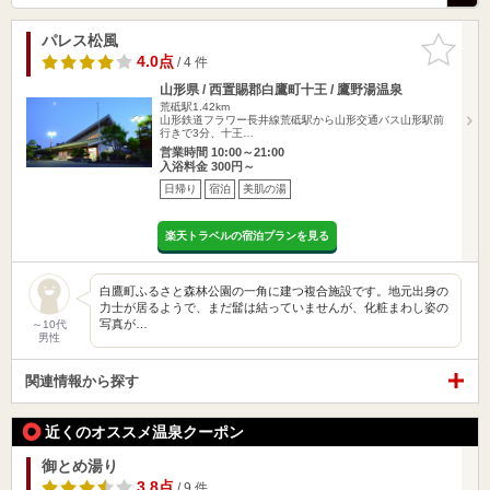
パレス松風
お気に入
りに追加
4.0点
/ 4 件
山形県 / 西置賜郡白鷹町十王 / 鷹野湯温泉
荒砥駅1.42km
山形鉄道フラワー長井線荒砥駅から山形交通バス山形駅前
行きで3分、十王…
営業時間 10:00～21:00
入浴料金 300円～
日帰り
宿泊
美肌の湯
楽天トラベルの宿泊プランを見る
白鷹町ふるさと森林公園の一角に建つ複合施設です。地元出身の
力士が居るようで、まだ髷は結っていませんが、化粧まわし姿の
写真が…
～10代
男性
関連情報から探す
近くのオススメ温泉クーポン
御とめ湯り
3.8点
/ 9 件