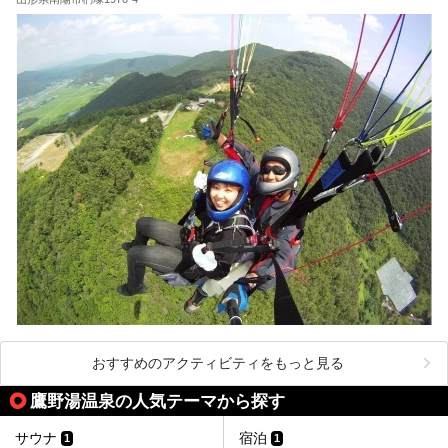
りに、思わず吹き出してしまった読者もいることでしょう。
2017年は4月22日（土）・23日（日）に舞鶴山の頂上で行
われます。また、23日は「天童百面指し」が行われ、人間
将棋終了後、小学生以上の一般市民がプロ棋士と対局するこ
とができます。
天童市には温泉も多数あるので、桜と人間将棋を見た後はゆ
っくり温泉に浸かってはいかがでしょうか。
今回は山形県天童市のおすすめ温泉をご紹介します！
おすすめのアクティビティをもっと見る
鷹野湯温泉の人気テーマから探す
サウナ
宿泊
1
1