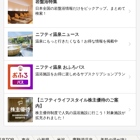
岩盤浴特集
日本全国の岩盤浴情報だけをピックアップ。まとめて
検索！
ニフティ温泉ニュース
温泉にもっと行きたくなる！お得な情報を掲載中
ニフティ温泉 おふろパス
温浴施設をお得に楽しめるサブスクリプションプラン
【ニフティライフスタイル株主優待のご案
内】
株主優待制度で人気の温浴施設に行こう！対象施設が
拡充されました！
温泉TOP
東北
山形県
米沢
鷹野湯温泉
美肌の湯が楽しめる鷹野湯温泉の温泉、日帰り温泉、スーパー銭湯おすすめ