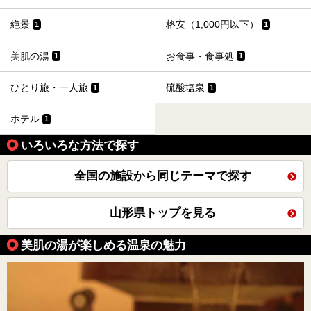
絶景
格安（1,000円以下）
1
1
美肌の湯
お食事・食事処
1
1
ひとり旅・一人旅
硫酸塩泉
1
1
ホテル
1
いろいろな方法で探す
全国の施設から同じテーマで探す
山形県トップを見る
美肌の湯が楽しめる温泉の魅力