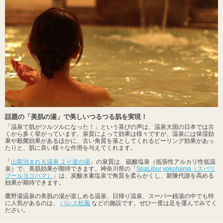
話題の「美肌の湯」で美しいつるつる肌を実現！
「温泉で肌がツルツルになった！」という喜びの声は、温泉大国の日本では古
くから多く挙がっています。泉質によって効果は様々ですが、温泉には保湿効
果や殺菌効果があるほかに、古い角質を落としてくれるピーリング効果があっ
たりと、肌に良い様々な作用を与えてくれます。
「
山梨泊まれる温泉 より道の湯
」の泉質は、硫酸塩泉（低張性アルカリ性低温
泉）で、美肌効果が期待できます。神奈川県の「
SpaLibur yokohama（スパリ
ブールヨコハマ）
」は、炭酸水素塩泉で角質を柔らかくし、新陳代謝を高める
効果が期待できます。
鷹野湯温泉の美肌の湯が楽しめる温泉、日帰り温泉、スーパー銭湯の中でも特
に人気があるのは、
パレス松風
などの施設です。ぜひ一度は足を運んでみてく
ださい。