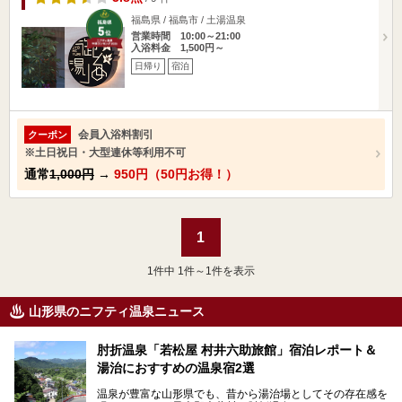
福島県 / 福島市 / 土湯温泉
営業時間 10:00～21:00
入浴料金 1,500円～
日帰り
宿泊
会員入浴料割引
クーポン
※土日祝日・大型連休等利用不可
通常
1,000円
→
950円（50円お得！）
1
1
件中 1件～1件を表示
山形県のニフティ温泉ニュース
肘折温泉「若松屋 村井六助旅館」宿泊レポート＆
湯治におすすめの温泉宿2選
温泉が豊富な山形県でも、昔から湯治場としてその存在感を