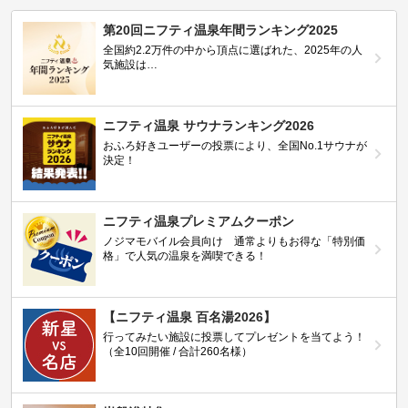
第20回ニフティ温泉年間ランキング2025
全国約2.2万件の中から頂点に選ばれた、2025年の人
気施設は…
ニフティ温泉 サウナランキング2026
おふろ好きユーザーの投票により、全国No.1サウナが
決定！
ニフティ温泉プレミアムクーポン
ノジマモバイル会員向け 通常よりもお得な「特別価
格」で人気の温泉を満喫できる！
【ニフティ温泉 百名湯2026】
行ってみたい施設に投票してプレゼントを当てよう！
（全10回開催 / 合計260名様）