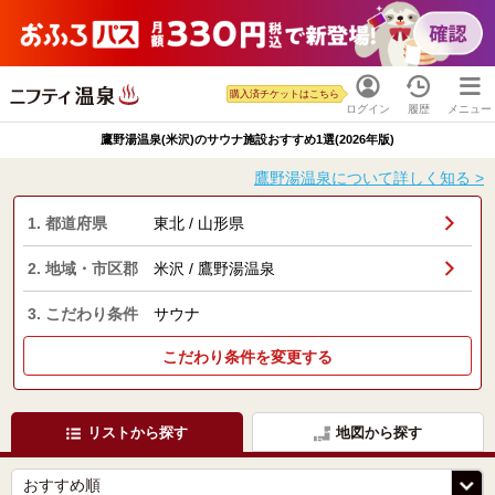
購入済チケットはこちら
ログイン
履歴
メニュー
鷹野湯温泉(米沢)のサウナ施設おすすめ1選(2026年版)
鷹野湯温泉について詳しく知る >
1. 都道府県
東北 / 山形県
2. 地域・市区郡
米沢 / 鷹野湯温泉
3. こだわり条件
サウナ
こだわり条件を変更する
リストから探す
地図から探す