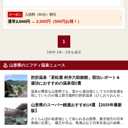
入浴料（90分）割引
クーポン
通常
2,500円
→
2,000円（500円お得！）
1
1
件中 1件～1件を表示
山形県のニフティ温泉ニュース
肘折温泉「若松屋 村井六助旅館」宿泊レポート＆
湯治におすすめの温泉宿2選
温泉が豊富な山形県でも、昔から湯治場としてその存在感を
現していたのが最上郡大蔵村の肘折温泉（ひじおりおんせ
ん）です。
今回はその肘折温泉の「若松屋 村井六助旅館」に宿泊した
山形県のスーパー銭湯おすすめ14選 【2025年最新
体験レポートとおすすめの温泉宿を2軒ご紹介します。
版】
鄙びた風情があり、源泉掛け流しの旅館も多い肘折温泉は、
じっくり名湯に浸かって癒されたい方にぴったりの温泉地で
さくらんぼの名産地として知られる山形県。東北地方の日本
す。
海側に位置し、蔵王や月山、鳥海山など日本百名山の名峰や
最上川が彩る、自然の美しい地域です。かの松尾芭蕉は「奥