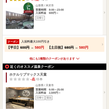
山形県 / 米沢市
営業時間 8:00～23:00
入浴料金 600円～
日帰り
入浴料最大100円引き
クーポン
【平日】
600円
→
580円
【土日祝】
680円
→
580円
他にも1種類のクーポンがあります
近くのオススメ温泉クーポン
ホテルリブマックス天童
-点
/ 0 件
山形県 / 天童市
営業時間 6:00～25:00
入浴料金 2,500円～
日帰り
宿泊