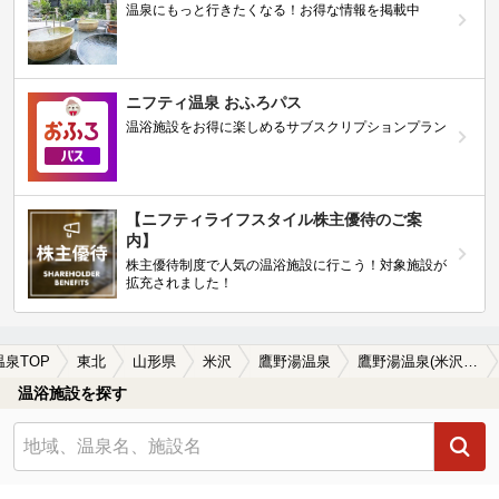
温泉にもっと行きたくなる！お得な情報を掲載中
ニフティ温泉 おふろパス
温浴施設をお得に楽しめるサブスクリプションプラン
【ニフティライフスタイル株主優待のご案
内】
株主優待制度で人気の温浴施設に行こう！対象施設が
拡充されました！
温泉TOP
東北
山形県
米沢
鷹野湯温泉
鷹野湯温泉(米沢)のサウナ施設おすすめ1選(2026年版)
温浴施設を探す