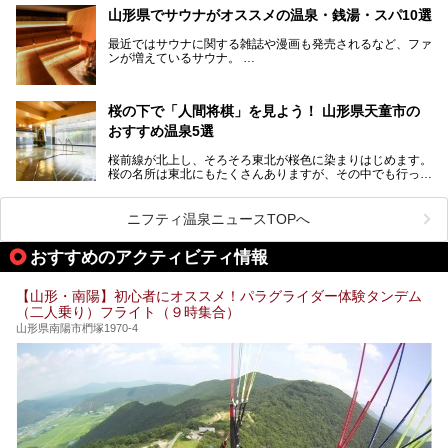
の細道」全行程の1/3にあたる期間を山形県で過ごしたとい
山形県でサウナがオススメの温泉・銭湯・スパ10選
われることからも、山形の深い魅力がうかがえます。
山形県はまた、県内全域に多様な温泉があり、35ある市町
最近ではサウナに関する雑誌や漫画も発売されるなど、ファ
村のすべてで温泉が湧いているという温泉県。そんな山形県
ンが増えているサウナ。
でぜひチェックしたいスーパー銭湯をご紹介します。
しかしサウナは一口にサウナと言っても、ドライサウナ、ス
チームサウナ、塩サウナなどが存在し、施設によって様々な
桜の下で「人間将棋」を見よう！ 山形県天童市の
こだわりを持つ施設も増えています。
おすすめ温泉5選
今回はそんな今話題のサウナが楽しめる、山形県内にあるオ
ススメ温泉・銭湯・スパを10件まとめてご紹介します。
桜前線が北上し、そろそろ東北が桜色に染まりはじめます。
桜の名所は東北にもたくさんありますが、その中でも行って
みたいのは、なんといっても山形県天童市の舞鶴山。
舞鶴山の山頂まで軽いハイキングの気分で登れば、そこでは
ニフティ温泉ニュースTOPへ
なんと「人間将棋」が行われているのです！
おすすめのアクティビティ情報
「人間将棋」とは昭和31年から毎年春に山形県天童市で行
われている一大イベントで、甲冑や着物姿の武者に扮した人
間が将棋の駒となり、対局を行っているのです。
【山形・南陽】初心者にオススメ！パラグライダー体験タンデム
（二人乗り）フライト（９時集合）
人気漫画「３月のライオン」の中でもこの人間将棋のシーン
が描かれ、「坊」こと二海堂氏の甲冑のあまりの似合いっぷ
山形県南陽市椚塚1970-4
りに、思わず吹き出してしまった読者もいることでしょう。
2017年は4月22日（土）・23日（日）に舞鶴山の頂上で行
われます。また、23日は「天童百面指し」が行われ、人間
将棋終了後、小学生以上の一般市民がプロ棋士と対局するこ
とができます。
天童市には温泉も多数あるので、桜と人間将棋を見た後はゆ