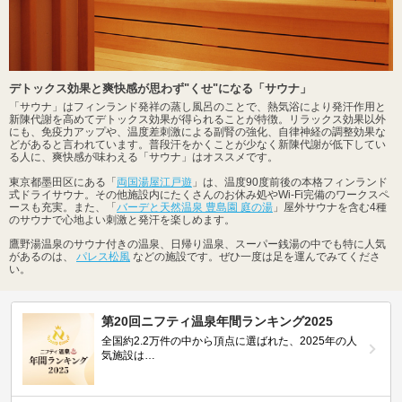
デトックス効果と爽快感が思わず"くせ"になる「サウナ」
「サウナ」はフィンランド発祥の蒸し風呂のことで、熱気浴により発汗作用と
新陳代謝を高めてデトックス効果が得られることが特徴。リラックス効果以外
にも、免疫力アップや、温度差刺激による副腎の強化、自律神経の調整効果な
どがあると言われています。普段汗をかくことが少なく新陳代謝が低下してい
る人に、爽快感が味わえる「サウナ」はオススメです。
東京都墨田区にある「
両国湯屋江戸遊
」は、温度90度前後の本格フィンランド
式ドライサウナ。その他施設内にたくさんのお休み処やWi-Fi完備のワークスペ
ースも充実。また、「
バーデと天然温泉 豊島園 庭の湯
」屋外サウナを含む4種
のサウナで心地よい刺激と発汗を楽しめます。
鷹野湯温泉のサウナ付きの温泉、日帰り温泉、スーパー銭湯の中でも特に人気
があるのは、
パレス松風
などの施設です。ぜひ一度は足を運んでみてくださ
い。
第20回ニフティ温泉年間ランキング2025
全国約2.2万件の中から頂点に選ばれた、2025年の人
気施設は…