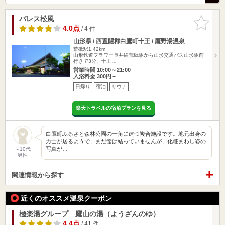
パレス松風
お気に入
りに追加
4.0点
/ 4 件
山形県 / 西置賜郡白鷹町十王 / 鷹野湯温泉
荒砥駅1.42km
山形鉄道フラワー長井線荒砥駅から山形交通バス山形駅前
行きで3分、十王…
営業時間 10:00～21:00
入浴料金 300円～
日帰り
宿泊
サウナ
楽天トラベルの宿泊プランを見る
白鷹町ふるさと森林公園の一角に建つ複合施設です。地元出身の
力士が居るようで、まだ髷は結っていませんが、化粧まわし姿の
写真が…
～10代
男性
関連情報から探す
近くのオススメ温泉クーポン
極楽湯グループ 鷹山の湯（ようざんのゆ）
4.4点
/ 41 件