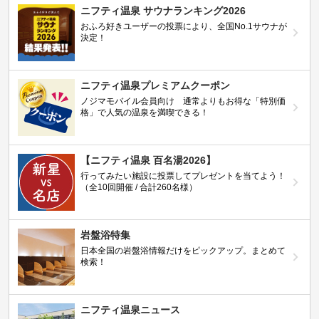
ニフティ温泉 サウナランキング2026
おふろ好きユーザーの投票により、全国No.1サウナが
決定！
ニフティ温泉プレミアムクーポン
ノジマモバイル会員向け 通常よりもお得な「特別価
格」で人気の温泉を満喫できる！
【ニフティ温泉 百名湯2026】
行ってみたい施設に投票してプレゼントを当てよう！
（全10回開催 / 合計260名様）
岩盤浴特集
日本全国の岩盤浴情報だけをピックアップ。まとめて
検索！
ニフティ温泉ニュース