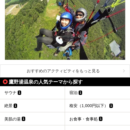
っくり温泉に浸かってはいかがでしょうか。
今回は山形県天童市のおすすめ温泉をご紹介します！
おすすめのアクティビティをもっと見る
鷹野湯温泉の人気テーマから探す
サウナ
宿泊
1
1
絶景
格安（1,000円以下）
1
1
美肌の湯
お食事・食事処
1
1