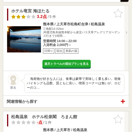
ホテル竜宮 海ほたる
お気に入
りに追加
3.2点
/ 5 件
熊本県 / 上天草市松島町合津 / 松島温泉
三角駅10.02km
JR鹿児島本線熊本駅から産交バス天草アレグリアガーデン
ズ行きで1時間…
営業時間 14:00～22:00
入浴料金 2,000円～
日帰り
宿泊
美肌の湯
楽天トラベルの宿泊プランを見る
海産物が好きな人には、食事は豪華で美味しく量も多い。朝食
バイキングも品数、質ともに良い。喫茶コーナーは無いが、ロビ
ーのコ…
匿名
関連情報から探す
松島温泉 ホテル松泉閣 ろまん館
お気に入
りに追加
-点
/ 1 件
熊本県 / 上天草市 / 松島温泉