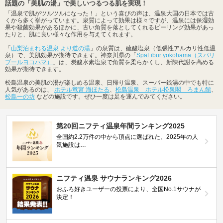
話題の「美肌の湯」で美しいつるつる肌を実現！
「温泉で肌がツルツルになった！」という喜びの声は、温泉大国の日本では古
くから多く挙がっています。泉質によって効果は様々ですが、温泉には保湿効
果や殺菌効果があるほかに、古い角質を落としてくれるピーリング効果があっ
たりと、肌に良い様々な作用を与えてくれます。
「
山梨泊まれる温泉 より道の湯
」の泉質は、硫酸塩泉（低張性アルカリ性低温
泉）で、美肌効果が期待できます。神奈川県の「
SpaLibur yokohama（スパリ
ブールヨコハマ）
」は、炭酸水素塩泉で角質を柔らかくし、新陳代謝を高める
効果が期待できます。
松島温泉の美肌の湯が楽しめる温泉、日帰り温泉、スーパー銭湯の中でも特に
人気があるのは、
ホテル竜宮 海ほたる
、
松島温泉 ホテル松泉閣 ろまん館
、
松島一の坊
などの施設です。ぜひ一度は足を運んでみてください。
第20回ニフティ温泉年間ランキング2025
全国約2.2万件の中から頂点に選ばれた、2025年の人
気施設は…
ニフティ温泉 サウナランキング2026
おふろ好きユーザーの投票により、全国No.1サウナが
決定！