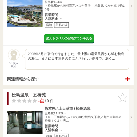
松島駅424m
・松島駅から無料送迎バスが運行 ・松島北I.Cから車で約1
0分…
営業時間
入浴料金 ～
宿泊
美肌の湯
楽天トラベルの宿泊プランを見る
2025年8月に宿泊で行きました。 ​最上階の露天風呂から望む松島
の海は、まさに日本三景の名にふさわしい絶景で、深く…
50代～
男性
関連情報から探す
松島温泉 五橋苑
お気に入
りに追加
-点
/ 0 件
熊本県 / 上天草市 / 松島温泉
三角駅11.92km
ＪＲ 三角駅からバスで30分松島で下車／九州自動車道
松橋ＩＣより天…
営業時間
入浴料金 ～
宿泊
美肌の湯