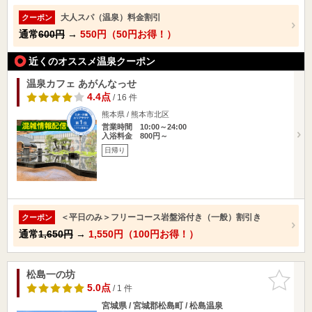
大人スパ（温泉）料金割引
クーポン
通常
600円
→
550円（50円お得！）
近くのオススメ温泉クーポン
温泉カフェ あがんなっせ
4.4点
/ 16 件
熊本県 / 熊本市北区
営業時間 10:00～24:00
入浴料金 800円～
日帰り
＜平日のみ＞フリーコース岩盤浴付き（一般）割引き
クーポン
通常
1,650円
→
1,550円（100円お得！）
松島一の坊
お気に入
りに追加
5.0点
/ 1 件
宮城県 / 宮城郡松島町 / 松島温泉