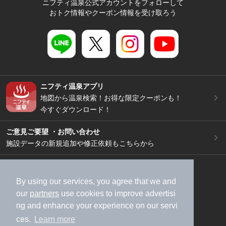
ニフティ温泉公式アカウントをフォローして
おトク情報やクーポン情報を受け取ろう
ニフティ温泉アプリ
地図から温泉検索！お得な限定クーポンも！
今すぐダウンロード！
ご意見ご要望 ・お問い合わせ
施設データの新規追加や修正依頼もこちらから
スマートフォン
/
PC
加盟店募集（資料請求）
広告出稿のご案内
By using our services, you agree that we and
our
partners
use cookies to improve advertisi
利用規約
ライフスタイルMEMBERS+規約
ng and enhance your experience on our servi
特定商取引法に基づく表記
ヘルプ
採用情報
ces.
Learn more
運営会社
個人情報保護ポリシー