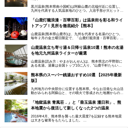
黒川温泉(熊本県南小国町)は阿蘇山麓の北端付近に位置し、
九州を代表する人気温泉地のひとつ。入浴手形が大ヒット
し、各宿の趣の異なる露天風呂をめぐることで知られていま
す。
「山鹿灯籠浪漫・百華百彩」は温泉街を彩る和ライ
トアップ！見所を徹底紹介【熊本】
中でも「耕きち(こうきち)の湯」は露天風呂を持たないもの
の、風情ある内湯を楽しめる日帰り温泉施設。自然災害によ
山鹿温泉(熊本県山鹿市)は、九州を代表する名湯のひとつ。
り一度廃業しましたが、2024年10月に営業再開。数多くの
毎年２月の金土曜日限定で、「山鹿灯籠浪漫・百華百彩」
温泉ファンに注目される名湯です。
（やまがとうろうろまん・ひゃっかひゃくさい）が開催され
ます。和傘や竹、ろうそくなどを用いて、和情緒たっぷりの
山鹿温泉立ち寄り湯＆日帰り温泉10選！熊本の名湯
ライトアップが無料で楽しめます。
を地元九州温泉ライターが厳選
今回は再開した耕きちの湯を訪問し、全浴室(男女別大浴
2025年は、2月7～8日・14～15日・21～22日・28～3月1
場・家族風呂)を徹底紹介します！
山鹿温泉(読み方：やまがおんせん)は、熊本県北の平野部に
日、の合計8日間開催。今回は地元九州在住の筆者が、その
ある名湯。湯量は全国トップ10に入り、“山鹿千軒たらいな
見所を徹底紹介。併せて、その他イベントや立ち寄り湯も併
し”と唄われる程。また、“乙女の柔肌”とも称される柔らかな
せてご紹介します。
泉質であり、お湯の良さにも定評があります。
熊本県のスーパー銭湯おすすめ10選 【2025年最新
版】
今回は地元九州の温泉ライターの私が実際に入浴した中か
ら、山鹿温泉の旅館やホテルの立ち寄り湯・日帰り入浴施
九州地方の中央部分に位置する熊本県。今なお活発な火山活
設・家族風呂の3パターンに分類し、合計10施設を厳選して
動がみられる阿蘇山と、その噴火で形成された地層からの湧
ご紹介。ぜひ、湯めぐりの参考にして下さいね！
水が多くあることから「火の国」「水の国」とも呼ばれま
す。
「地獄温泉 青風荘．」と「垂玉温泉 瀧日和」、熊
そんな熊本県は、県内の至るところから温泉が湧いている温
本地震から復活して新しくなった2つの温泉
泉県でもあります。山鹿温泉、玉名温泉、黒川温泉、人吉温
泉など有名な温泉地だけでなく、市街地にも天然温泉が湧き
2016年4月、熊本県を襲った最大震度7を記録する熊本地震
出すスーパー銭湯が豊富です。なかでも注目のスーパー銭湯
は大きな被害をもたらしました。
をピックアップしました。