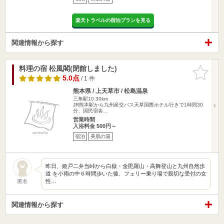
楽天トラベルの宿泊プランを見る
関連情報から探す
料理の宿 松風閣(閉館しました)
お気に入
りに追加
5.0点
/ 1 件
熊本県 / 上天草市 / 松島温泉
三角駅10.30km
JR熊本駅から九州産交バス天草国際ホテル行きで1時間30
分、国民宿舎…
営業時間
入浴料金 500円～
宿泊
美肌の湯
昨日、姫戸二弁当峠から白嶽・金毘羅山・高舞登山と九州自然歩
道 を小雨の中６時間歩いた後、フェリー乗り場で親切な受付の女
性…
匿名
関連情報から探す