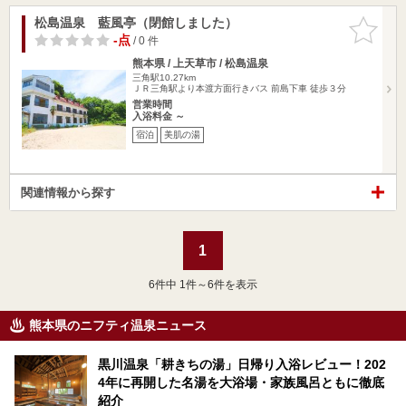
松島温泉 藍風亭（閉館しました）
お気に入
りに追加
-点
/ 0 件
熊本県 / 上天草市 / 松島温泉
三角駅10.27km
ＪＲ三角駅より本渡方面行きバス 前島下車 徒歩３分
営業時間
入浴料金 ～
宿泊
美肌の湯
関連情報から探す
1
6
件中 1件～6件を表示
熊本県のニフティ温泉ニュース
黒川温泉「耕きちの湯」日帰り入浴レビュー！202
4年に再開した名湯を大浴場・家族風呂ともに徹底
紹介