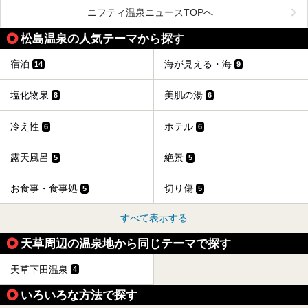
阿蘇山麓の南阿蘇村の「地獄温泉 清風荘」、そして「清風
荘」から400mほど離れた「垂玉（たるたま）温泉 山口旅
ニフティ温泉ニュースTOPへ
館」の2軒は、この地震による土砂崩れなどのために、一時
期は孤立状態に。もしかしたらこの時のニュースで、「地獄
松島温泉の人気テーマから探す
温泉」と「垂玉温泉」の名前を知った人もいるかもしれませ
ん。
宿泊
海が見える・海
14
9
この2軒は今どうなっているのでしょうか。実は現在は「地
獄温泉 青風荘．」「垂玉温泉 瀧日和」として営業を再開し
ています。2021年に現地を訪問してきましたのでレポート
塩化物泉
美肌の湯
8
6
します。
冷え性
ホテル
6
6
露天風呂
絶景
5
5
お食事・食事処
切り傷
5
5
すべて表示する
天草周辺の温泉地から同じテーマで探す
天草下田温泉
4
いろいろな方法で探す