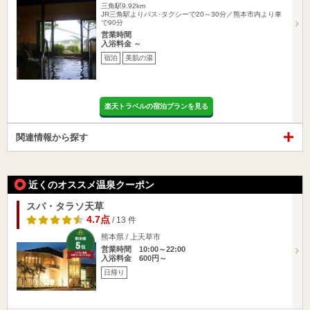
三角駅9.92km
JR三角駅よりバス･タクシーで20～30分／熊本市内より車
で90分
営業時間
入浴料金 ～
宿泊
美肌の湯
楽天トラベルの宿泊プランを見る
関連情報から探す
近くのオススメ温泉クーポン
スパ・タラソ天草
4.7点
/ 13 件
熊本県 / 上天草市
営業時間 10:00～22:00
入浴料金 600円～
日帰り