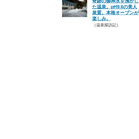
奇跡の御神水を沸かし
た温泉。pH9.6の美人
泉質。本格オープンが
楽しみ。
（温泉探訪記）