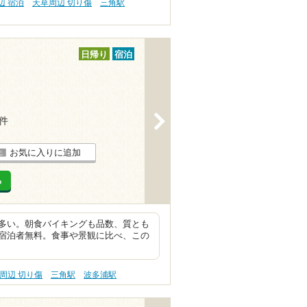
辺 宿泊
天草周辺 切り傷
三角駅
日帰り
宿泊
>
5件
お気に入りに追加
る
多い。朝食バイキングも品数、質とも
宿泊者無料。食事や景観に比べ、この
周辺 切り傷
三角駅
波多浦駅