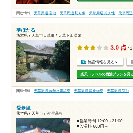
関連情報
天草周辺 宿泊
天草周辺 切り傷
天草周辺 冷え性
天草周辺
夢ほたる
熊本県 / 天草市天草町 / 天草下田温泉
3.0 点
/ 
施設情報を見る
楽天トラベルの宿泊プランを見
関連情報
天草周辺 炭酸水素塩泉
天草周辺 塩化物泉
天草周辺 宿泊
愛夢里
熊本県 / 天草市 / 河浦温泉
■営業時間 12:00～21:00
■入浴料 600円～