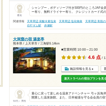
シャンプー，ボディソープ付き500円のところJAF会員
ー有り、無料ドライヤー有り。 クレジットカード式の
匿名
関連情報
天草周辺 炭酸水素塩泉
天草周辺 塩化物泉
天草周辺 美肌
石打ダム駅
赤瀬駅
大洞窟の宿 湯楽亭
熊本県 / 上天草市 /
三角駅6.14km
■営業時間 10:00～21:00
4.6 点
/ 
施設情報を見る
楽天トラベルの宿泊プランを見
童心に戻って楽しめる温泉アドベンチャー 弓ヶ浜海岸近
開業した温泉旅館。また、日本秘湯を守る会会員の宿
50代～ 男性