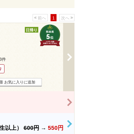
前へ
1
次へ
日帰り
>
13件
り
お気に入りに追加
>
>
学生以上）
600円
→
550円