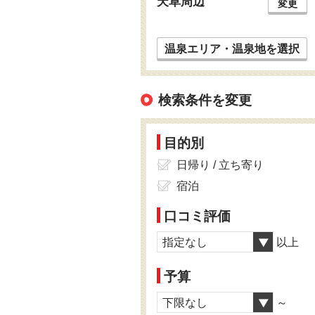
天草周辺
変更
温泉エリア・温泉地を選択
検索条件を変更
目的別
日帰り / 立ち寄り
宿泊
口コミ評価
指定なし
以上
予算
下限なし
～