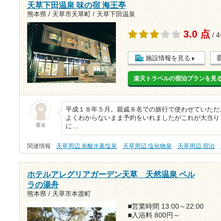
天草下田温泉 味の宿 海王亭
熊本県 / 天草市天草町 / 天草下田温泉
3.0 点
/ 
施設情報を見る
楽天トラベルの宿泊プランを見
平成１８年５月。親戚８名での旅行で使わせていただ
よくわからないまま予約をいれましたがこれが大当り
匿名
に…
関連情報
天草周辺 炭酸水素塩泉
天草周辺 塩化物泉
天草周辺 宿泊
ホテルアレグリアガーデン天草 天然温泉 ペル
ラの湯舟
熊本県 / 天草市本渡町
■営業時間 13:00～22:00
■入浴料 800円～