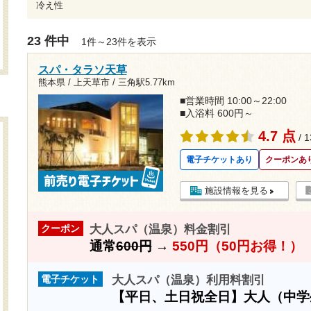
冷え性
23 件中
1件～23件を表示
スパ・タラソ天草
熊本県 / 上天草市 /
三角駅5.77km
■営業時間 10:00～22:00
■入浴料 600円～
4.7 点
/ 
電子チケットあり
クーポンあ
施設情報を見る
大人スパ（温泉）料金割引
クーポン
通常
600円
→
550円（50円お得！）
大人スパ（温泉）利用料割引
電子チケット
【平日、土日祝全日】大人（中