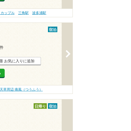
 カップル
三角駅
波多浦駅
宿泊
2件
>
お気に入りに追加
る
天草周辺 痛風（つうふう）
日帰り
宿泊