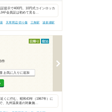
証提示で400円。10円式コインロッカ
JAF会員証は初めて見る…
の湯
天草周辺 切り傷
三角駅
波多浦駅
日帰り
宿泊
13件
>
お気に入りに追加
る
くに佇む、昭和43年（1967年）に
で、九州温泉道の対象施…