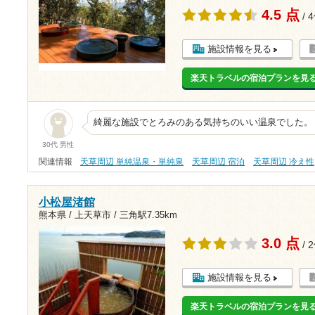
4.5 点
/ 
施設情報を見る
楽天トラベルの宿泊プランを見
綺麗な施設でとろみのある気持ちのいい温泉でした。
30代 男性
関連情報
天草周辺 単純温泉・単純泉
天草周辺 宿泊
天草周辺 冷え性
小松屋渚館
熊本県 / 上天草市 /
三角駅7.35km
3.0 点
/ 
施設情報を見る
楽天トラベルの宿泊プランを見