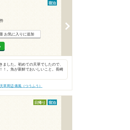
宿泊
4件
>
お気に入りに追加
る
きました。初めての天草でしたので、
！！。魚が新鮮でおいしいこと。長崎
天草周辺 痛風（つうふう）
日帰り
宿泊