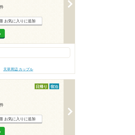
>
4件
お気に入りに追加
る
天草周辺 カップル
日帰り
宿泊
2件
>
お気に入りに追加
る