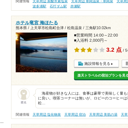
関連情報
天草周辺 炭酸水素塩泉
天草周辺 単純温泉・単純泉
天草周
波多浦駅
石打ダム駅
赤瀬駅
ホテル竜宮 海ほたる
熊本県 / 上天草市松島町合津 / 松島温泉 /
三角駅10.02km
■営業時間 14:00～22:00
■入浴料 2,000円～
3.2 点
/ 
施設情報を見る
楽天トラベルの宿泊プランを見
海産物が好きな人には、食事は豪華で美味しく量も
に良い。喫茶コーナーは無いが、ロビーのコーヒーは
匿名
松…
関連情報
天草周辺 塩化物泉
天草周辺 宿泊
天草周辺 美肌の湯
天草