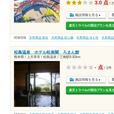
3.0 点
/ 
施設情報を見る
楽天トラベルの宿泊プランを見
関連情報
天草周辺 宿泊
天草周辺 切り傷
天草周辺 冷え性
天草周辺
松島温泉 ホテル松泉閣 ろまん館
熊本県 / 上天草市 / 松島温泉 /
三角駅9.92km
- 点
/ 1件
施設情報を見る
楽天トラベルの宿泊プランを見