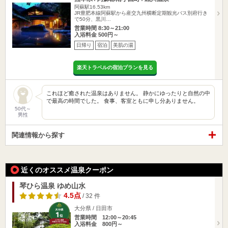
阿蘇駅16.53km
JR豊肥本線阿蘇駅から産交九州横断定期観光バス別府行き
で50分、黒川…
営業時間 8:30～21:00
入浴料金 500円～
日帰り
宿泊
美肌の湯
楽天トラベルの宿泊プランを見る
これほど癒された温泉はありません。 静かにゆったりと自然の中
で最高の時間でした。 食事、客室ともに申し分ありません。
50代～
男性
関連情報から探す
近くのオススメ温泉クーポン
琴ひら温泉 ゆめ山水
4.5点
/ 32 件
大分県 / 日田市
営業時間 12:00～20:45
入浴料金 800円～