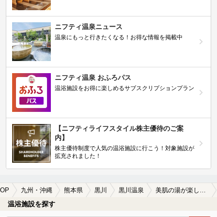
ニフティ温泉ニュース
温泉にもっと行きたくなる！お得な情報を掲載中
ニフティ温泉 おふろパス
温浴施設をお得に楽しめるサブスクリプションプラン
【ニフティライフスタイル株主優待のご案
内】
株主優待制度で人気の温浴施設に行こう！対象施設が
拡充されました！
OP
九州・沖縄
熊本県
黒川
黒川温泉
美肌の湯が楽しめる黒川温泉の温泉、日帰り温泉、スーパー銭湯おすすめ
温浴施設を探す