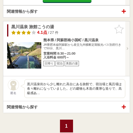
関連情報から探す
黒川温泉 旅館こうの湯
お気に入
りに追加
4.1点
/ 27 件
熊本県 / 阿蘇郡南小国町 / 黒川温泉
JR豊肥本線阿蘇駅から産交九州横断定期観光バス別府行き
で50分、黒川…
営業時間 8:30～21:00
入浴料金 600円～
日帰り
宿泊
美肌の湯
黒川温泉街から少し離れた高台にある旅館で、宿泊場と風呂場は
各々離れになっていました。どの建物も木造の重厚な造りで、高
級感あ…
匿名
関連情報から探す
1