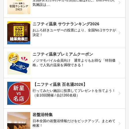
気施設は…
ニフティ温泉 サウナランキング2026
おふろ好きユーザーの投票により、全国No.1サウナが
決定！
ニフティ温泉プレミアムクーポン
ノジマモバイル会員向け 通常よりもお得な「特別価
格」で人気の温泉を満喫できる！
【ニフティ温泉 百名湯2026】
行ってみたい施設に投票してプレゼントを当てよう！
（全10回開催 / 合計260名様）
岩盤浴特集
日本全国の岩盤浴情報だけをピックアップ。まとめて
検索！