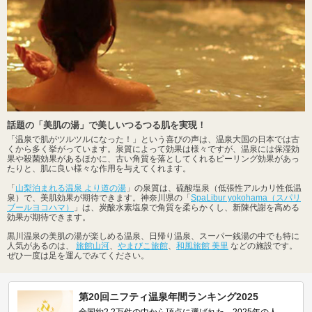
話題の「美肌の湯」で美しいつるつる肌を実現！
「温泉で肌がツルツルになった！」という喜びの声は、温泉大国の日本では古
くから多く挙がっています。泉質によって効果は様々ですが、温泉には保湿効
果や殺菌効果があるほかに、古い角質を落としてくれるピーリング効果があっ
たりと、肌に良い様々な作用を与えてくれます。
「
山梨泊まれる温泉 より道の湯
」の泉質は、硫酸塩泉（低張性アルカリ性低温
泉）で、美肌効果が期待できます。神奈川県の「
SpaLibur yokohama（スパリ
ブールヨコハマ）
」は、炭酸水素塩泉で角質を柔らかくし、新陳代謝を高める
効果が期待できます。
黒川温泉の美肌の湯が楽しめる温泉、日帰り温泉、スーパー銭湯の中でも特に
人気があるのは、
旅館山河
、
やまびこ旅館
、
和風旅館 美里
などの施設です。
ぜひ一度は足を運んでみてください。
第20回ニフティ温泉年間ランキング2025
全国約2.2万件の中から頂点に選ばれた、2025年の人