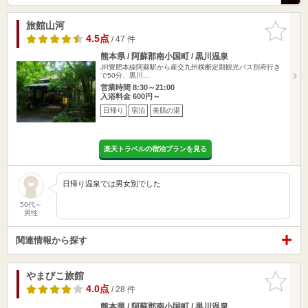
旅館山河
お気に入
りに追加
4.5点
/ 47 件
熊本県 / 阿蘇郡南小国町 / 黒川温泉
JR豊肥本線阿蘇駅から産交九州横断定期観光バス別府行き
で50分、黒川…
営業時間 8:30～21:00
入浴料金 600円～
日帰り
宿泊
美肌の湯
楽天トラベルの宿泊プランを見る
日帰り温泉では男女別でした
50代～
男性
関連情報から探す
やまびこ旅館
お気に入
りに追加
4.0点
/ 28 件
熊本県 / 阿蘇郡南小国町 / 黒川温泉