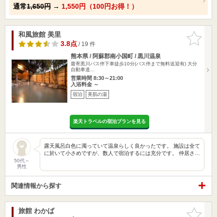
通常
1,650円
→
1,550円（100円お得！）
和風旅館 美里
お気に入
りに追加
3.8点
/ 19 件
熊本県 / 阿蘇郡南小国町 / 黒川温泉
最寄黒川バス停下車徒歩10分(バス停まで無料送迎有) 大分
自動車道…
営業時間 8:30～21:00
入浴料金 ～
宿泊
美肌の湯
楽天トラベルの宿泊プランを見る
露天風呂白色に濁っていて温泉らしく良かったです。 施設は全て
に於いて小さめですが、数人で宿泊するには充分です。 仲居さ…
50代～
男性
関連情報から探す
旅館 わかば
お気に入