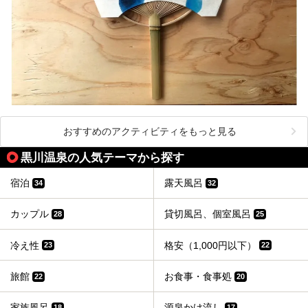
おすすめのアクティビティをもっと見る
黒川温泉の人気テーマから探す
宿泊
露天風呂
34
32
カップル
貸切風呂、個室風呂
28
25
冷え性
格安（1,000円以下）
23
22
旅館
お食事・食事処
22
20
家族風呂
源泉かけ流し
18
17