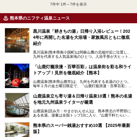
7
件中 1件～7件を表示
熊本県のニフティ温泉ニュース
黒川温泉「耕きちの湯」日帰り入浴レビュー！202
4年に再開した名湯を大浴場・家族風呂ともに徹底
紹介
黒川温泉(熊本県南小国町)は阿蘇山麓の北端付近に位置し、
九州を代表する人気温泉地のひとつ。入浴手形が大ヒット
し、各宿の趣の異なる露天風呂をめぐることで知られていま
す。
「山鹿灯籠浪漫・百華百彩」は温泉街を彩る和ライ
トアップ！見所を徹底紹介【熊本】
中でも「耕きち(こうきち)の湯」は露天風呂を持たないもの
の、風情ある内湯を楽しめる日帰り温泉施設。自然災害によ
山鹿温泉(熊本県山鹿市)は、九州を代表する名湯のひとつ。
り一度廃業しましたが、2024年10月に営業再開。数多くの
毎年２月の金土曜日限定で、「山鹿灯籠浪漫・百華百彩」
温泉ファンに注目される名湯です。
（やまがとうろうろまん・ひゃっかひゃくさい）が開催され
ます。和傘や竹、ろうそくなどを用いて、和情緒たっぷりの
山鹿温泉立ち寄り湯＆日帰り温泉10選！熊本の名湯
ライトアップが無料で楽しめます。
を地元九州温泉ライターが厳選
今回は再開した耕きちの湯を訪問し、全浴室(男女別大浴
2025年は、2月7～8日・14～15日・21～22日・28～3月1
場・家族風呂)を徹底紹介します！
山鹿温泉(読み方：やまがおんせん)は、熊本県北の平野部に
日、の合計8日間開催。今回は地元九州在住の筆者が、その
ある名湯。湯量は全国トップ10に入り、“山鹿千軒たらいな
見所を徹底紹介。併せて、その他イベントや立ち寄り湯も併
し”と唄われる程。また、“乙女の柔肌”とも称される柔らかな
せてご紹介します。
泉質であり、お湯の良さにも定評があります。
熊本県のスーパー銭湯おすすめ10選 【2025年最新
版】
今回は地元九州の温泉ライターの私が実際に入浴した中か
ら、山鹿温泉の旅館やホテルの立ち寄り湯・日帰り入浴施