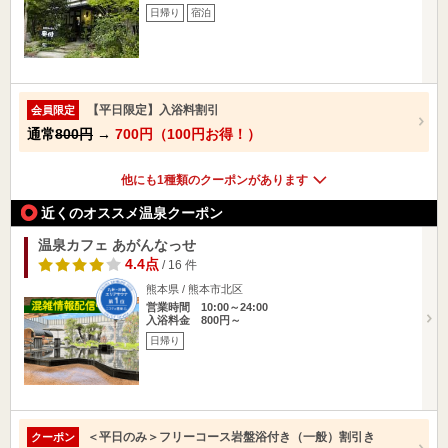
日帰り
宿泊
【平日限定】入浴料割引
会員限定
通常
800円
→
700円（100円お得！）
他にも1種類のクーポンがあります
近くのオススメ温泉クーポン
温泉カフェ あがんなっせ
4.4点
/ 16 件
熊本県 / 熊本市北区
営業時間 10:00～24:00
入浴料金 800円～
日帰り
＜平日のみ＞フリーコース岩盤浴付き（一般）割引き
クーポン