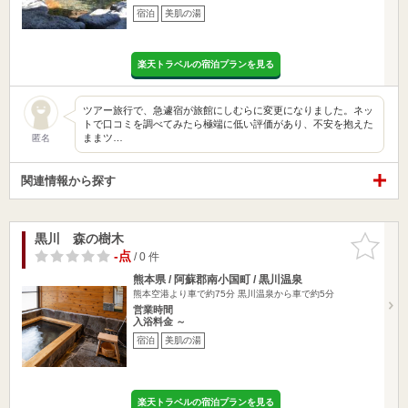
宿泊
美肌の湯
楽天トラベルの宿泊プランを見る
ツアー旅行で、急遽宿が旅館にしむらに変更になりました。ネッ
トで口コミを調べてみたら極端に低い評価があり、不安を抱えた
ままツ…
匿名
関連情報から探す
黒川 森の樹木
お気に入
りに追加
-点
/ 0 件
熊本県 / 阿蘇郡南小国町 / 黒川温泉
熊本空港より車で約75分 黒川温泉から車で約5分
営業時間
入浴料金 ～
宿泊
美肌の湯
楽天トラベルの宿泊プランを見る