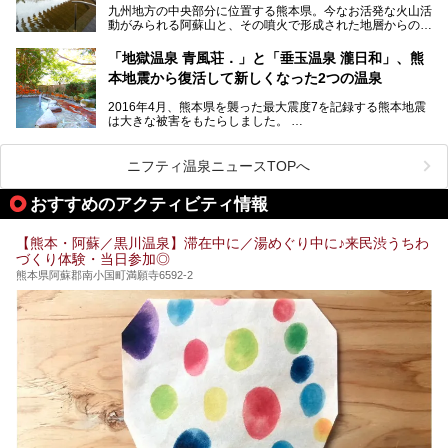
九州地方の中央部分に位置する熊本県。今なお活発な火山活
設・家族風呂の3パターンに分類し、合計10施設を厳選して
動がみられる阿蘇山と、その噴火で形成された地層からの湧
ご紹介。ぜひ、湯めぐりの参考にして下さいね！
水が多くあることから「火の国」「水の国」とも呼ばれま
す。
「地獄温泉 青風荘．」と「垂玉温泉 瀧日和」、熊
そんな熊本県は、県内の至るところから温泉が湧いている温
本地震から復活して新しくなった2つの温泉
泉県でもあります。山鹿温泉、玉名温泉、黒川温泉、人吉温
泉など有名な温泉地だけでなく、市街地にも天然温泉が湧き
2016年4月、熊本県を襲った最大震度7を記録する熊本地震
出すスーパー銭湯が豊富です。なかでも注目のスーパー銭湯
は大きな被害をもたらしました。
をピックアップしました。
阿蘇山麓の南阿蘇村の「地獄温泉 清風荘」、そして「清風
荘」から400mほど離れた「垂玉（たるたま）温泉 山口旅
ニフティ温泉ニュースTOPへ
館」の2軒は、この地震による土砂崩れなどのために、一時
期は孤立状態に。もしかしたらこの時のニュースで、「地獄
おすすめのアクティビティ情報
温泉」と「垂玉温泉」の名前を知った人もいるかもしれませ
ん。
【熊本・阿蘇／黒川温泉】滞在中に／湯めぐり中に♪来民渋うちわ
この2軒は今どうなっているのでしょうか。実は現在は「地
づくり体験・当日参加◎
獄温泉 青風荘．」「垂玉温泉 瀧日和」として営業を再開し
ています。2021年に現地を訪問してきましたのでレポート
熊本県阿蘇郡南小国町満願寺6592-2
します。