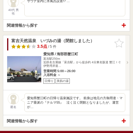
サウナ室内に水風呂設置!? …
40代 男
性
関連情報から探す
富吉天然温泉 いづみの湯（閉館しました）
お気に入
りに追加
3.5点
/ 5 件
愛知県 / 海部郡蟹江町
富吉駅250m
近鉄名古屋線「富吉駅」から徒歩約 4分東名阪道 蟹江ＩＣ
伊勢湾岸道…
営業時間 5:00～26:00
入浴料金 ～
日帰り
美肌の湯
愛知県蟹江町の日帰り温泉施設です。 前身は地元の方御用達・マ
ニア垂涎の『テルマ55』 泣く泣く閉館となりましたが、運営
が…
匿名
関連情報から探す