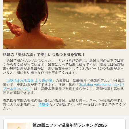
話題の「美肌の湯」で美しいつるつる肌を実現！
「温泉で肌がツルツルになった！」という喜びの声は、温泉大国の日本では古
くから多く挙がっています。泉質によって効果は様々ですが、温泉には保湿効
果や殺菌効果があるほかに、古い角質を落としてくれるピーリング効果があっ
たりと、肌に良い様々な作用を与えてくれます。
「
山梨泊まれる温泉 より道の湯
」の泉質は、硫酸塩泉（低張性アルカリ性低温
泉）で、美肌効果が期待できます。神奈川県の「
SpaLibur yokohama（スパリ
ブールヨコハマ）
」は、炭酸水素塩泉で角質を柔らかくし、新陳代謝を高める
効果が期待できます。
養老郡養老町の美肌の湯が楽しめる温泉、日帰り温泉、スーパー銭湯の中でも
特に人気があるのは、
清風楼
などの施設です。ぜひ一度は足を運んでみてくだ
さい。
第20回ニフティ温泉年間ランキング2025