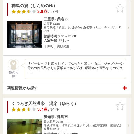
神馬の湯（しんめのゆ）
お気に入
りに追加
3.8点
/ 17 件
三重県 / 桑名市
多度駅448m
養老鉄道「多度」駅 徒歩9分 桑名市コミュニティバス「K-
バス」「…
営業時間 9:00～23:00
入浴料金 980円～
日帰り
美肌の湯
リピーターです 広々していてゆったり過ごせる上、ジャグジーや
電気のお風呂があり炭酸泉で体が温まり関節痛が緩和するので良
く…
40代 女
性
関連情報から探す
くつろぎ天然温泉 湯楽（ゆらく）
お気に入
りに追加
3.7点
/ 34 件
愛知県 / 津島市
日比野駅593m
名鉄津島線 津島駅より徒歩15分、名鉄尾西線 佐屋駅よ
り徒歩15分、…
営業時間 10:00～24:00