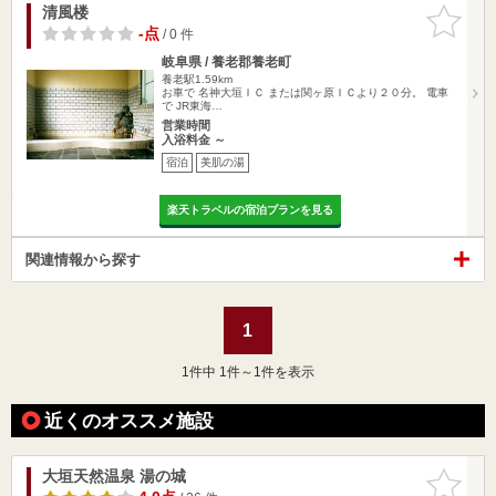
清風楼
お気に入
りに追加
-点
/ 0 件
岐阜県 / 養老郡養老町
養老駅1.59km
お車で 名神大垣ＩＣ または関ヶ原ＩＣより２０分。 電車
で JR東海…
営業時間
入浴料金 ～
宿泊
美肌の湯
楽天トラベルの宿泊プランを見る
関連情報から探す
1
1
件中 1件～1件を表示
近くのオススメ施設
大垣天然温泉 湯の城
お気に入
りに追加