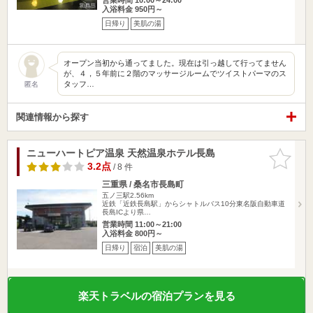
入浴料金 950円～
日帰り
美肌の湯
オープン当初から通ってました。現在は引っ越して行ってません
が、４，５年前に２階のマッサージルームでツイストパーマのス
タッフ…
匿名
関連情報から探す
ニューハートピア温泉 天然温泉ホテル長島
お気に入
りに追加
3.2点
/ 8 件
三重県 / 桑名市長島町
五ノ三駅2.56km
近鉄「近鉄長島駅」からシャトルバス10分東名阪自動車道
長島ICより県…
営業時間 11:00～21:00
入浴料金 800円～
日帰り
宿泊
美肌の湯
楽天トラベルの宿泊プランを見る