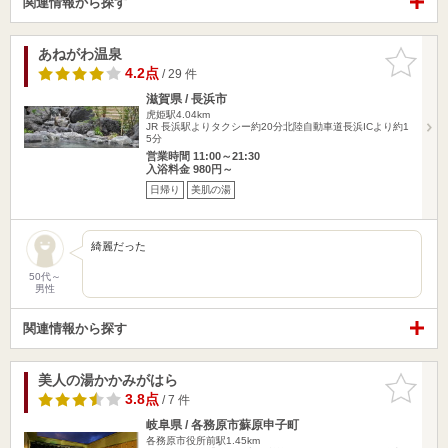
関連情報から探す
あねがわ温泉
お気に入
りに追加
4.2点
/ 29 件
滋賀県 / 長浜市
虎姫駅4.04km
JR 長浜駅よりタクシー約20分北陸自動車道長浜ICより約1
5分
営業時間 11:00～21:30
入浴料金 980円～
日帰り
美肌の湯
綺麗だった
50代～
男性
関連情報から探す
美人の湯かかみがはら
お気に入
りに追加
3.8点
/ 7 件
岐阜県 / 各務原市蘇原申子町
各務原市役所前駅1.45km