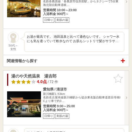
名鉄各務原線「各務原市役所前駅」からタクシーで5分東
海北陸自動車道岐…
営業時間 10:00～23:00
入浴料金 900円～
日帰り
美肌の湯
お湯が最高です。 池田温泉と比べて遜色ないです。 シャワー水
にも気を遣っていて軟水なので お肌もシットリで髪がサラサ…
50代～
女性
関連情報から探す
湯のや天然温泉 湯吉郎
お気に入
りに追加
4.0点
/ 72 件
愛知県 / 清須市
新川橋駅1.53km
名鉄名古屋本線新川橋駅から徒歩東名阪自動車道甚目寺南I
Cより車で約3…
営業時間 9:00～25:00
入浴料金 900円～
日帰り
美肌の湯