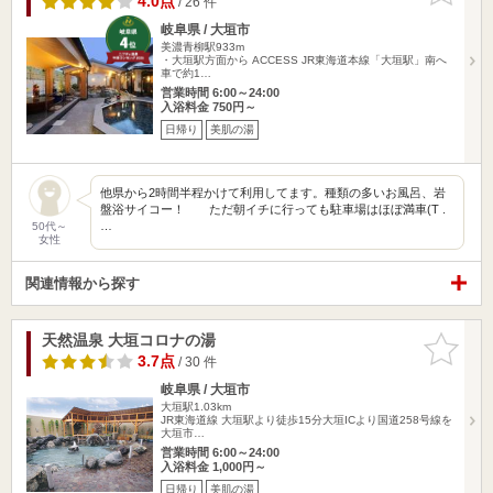
4.0点
/ 26 件
岐阜県 / 大垣市
美濃青柳駅933m
・大垣駅方面から ACCESS JR東海道本線「大垣駅」南へ
車で約1…
営業時間 6:00～24:00
入浴料金 750円～
日帰り
美肌の湯
他県から2時間半程かけて利用してます。種類の多いお風呂、岩
盤浴サイコー！ ただ朝イチに行っても駐車場はほぼ満車(T .
…
50代～
女性
関連情報から探す
天然温泉 大垣コロナの湯
お気に入
りに追加
3.7点
/ 30 件
岐阜県 / 大垣市
大垣駅1.03km
JR東海道線 大垣駅より徒歩15分大垣ICより国道258号線を
大垣市…
営業時間 6:00～24:00
入浴料金 1,000円～
日帰り
美肌の湯