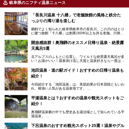
岐阜県のニフティ温泉ニュース
「長良川温泉 十八楼」で老舗旅館の風格と鉄分た
っぷりの濁り湯を楽しむ
鵜飼でよく知られた岐阜県岐阜市の長良川。この川のほとり
に建つ旅館「十八楼」は創業160年以上を誇る老舗。川側の
客室からは長良川を一望、温泉はインパクトのある赤褐色の
濁り湯で、地産地消にこだわった食事も定評があります。
開放感抜群！奥飛騨のオススメ日帰り温泉・絶景露
天風呂5選
そして大浴場は日帰り入浴もできるんですよ。泊まりでも日
帰りでも楽しめる「十八楼」を、周辺の川原町の町並みや、
北アルプスのふもとに位置し、ワイルドな絶景露天風呂が多
岐阜の手仕事に触れる旅とともに楽しんでみてはいかがでし
い！お湯がいい！源泉掛け流し天国と温泉好きなら一度は行
ょう！
きたいと思う岐阜県の奥飛騨温泉郷。
───
池田温泉・道の駅ガイド！おすすめの日帰り温泉も
「平湯温泉」「福地温泉」「新平湯温泉」「栃尾温泉」「新
提供元：岐阜県【PR】
紹介！
穂高温泉」と5つの温泉地を総称して奥飛騨温泉郷と呼びま
この記事は岐阜県のPR記事です。
すが、この中でも気軽に日帰りで楽しめる開放感抜群の露天
今回紹介する「池田温泉」は、美肌効果が日本屈指ともいわ
風呂を5ヶ所ご紹介したいと思います。いずれも素晴らしい
れ、根強い人気がある温泉地です。
温泉ですよ！
岐阜県にあり、名古屋からは日帰りで、東京や大阪からなら
温泉旅として利用することができます。
平湯温泉とは？おすすめの温泉や観光スポットをご
紹介！
池田温泉には道の駅があるなど、温泉、観光、買い物と、さ
まざまな楽しみ方が可能です。
奥飛騨温泉郷の中でも歴史ある湯治場として知られている平
そんな池田温泉の魅力を詳しく紹介していきます！
湯温泉。
岐阜県と長野県を結ぶ安房トンネルの開通以来、東京方面か
らの利用客も増え、ますます賑わいを見せています。そこで
下呂温泉のおすすめ観光スポット25選！温泉やグル
今回は、平湯温泉の観光スポットとおすすめの温泉施設を紹