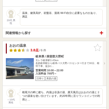
温泉、健美高炉、岩盤浴、漫画 Wi-Fi自分に必要なものがあり、
満足
20代 男
性
関連情報から探す
おおの温泉
お気に入
りに追加
3.8点
/ 6 件
岐阜県 / 揖斐郡大野町
モレラ岐阜駅3.45km
名鉄岐阜駅から岐阜バス大野バスセンター行きで30分、相
羽下車、徒歩1…
営業時間 10:00～22:00
入浴料金 700円～
日帰り
美肌の湯
根尾川の畔に建ち、内湯は谷汲の湯、露天風呂はおおのの湯と２
つの源泉を使い分けています。約20年間に亘りワンコインでの利
用と…
～10代
男性