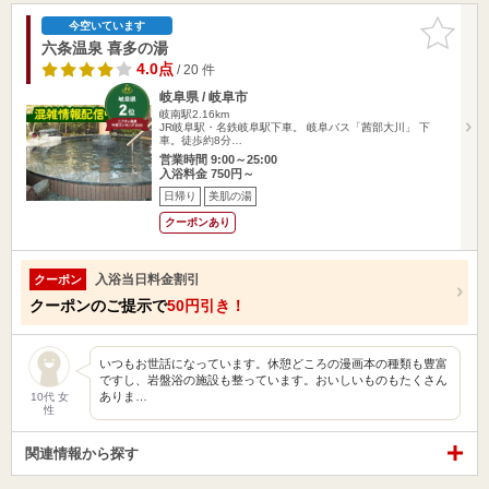
お気に入
今空いています
りに追加
六条温泉 喜多の湯
4.0点
/ 20 件
岐阜県 / 岐阜市
岐南駅2.16km
JR岐阜駅・名鉄岐阜駅下車。 岐阜バス「茜部大川」 下
車。徒歩約8分…
営業時間 9:00～25:00
入浴料金 750円～
日帰り
美肌の湯
クーポンあり
入浴当日料金割引
クーポン
クーポンのご提示で
50円引き！
いつもお世話になっています。休憩どころの漫画本の種類も豊富
ですし、岩盤浴の施設も整っています。おいしいものもたくさん
ありま…
10代 女
性
関連情報から探す