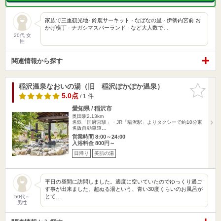
家族で三重観光地· 鈴鹿サーキット · なばなの里 · 伊勢内宮前 お
かげ横丁 · ナガシマスパーランド · など大人数で…
20代 女
性
関連情報から探す
稲沢温泉なおいの湯（旧 稲沢ぽかぽか温泉）
お気に入
りに追加
5.0点
/ 1 件
愛知県 / 稲沢市
奥田駅2.13km
名鉄「国府宮駅」・JR「稲沢駅」よりタクシーで約10分東
名阪自動車道…
営業時間 8:00～24:00
入浴料金 800円～
日帰り
美肌の湯
平日の昼間に訪問しました。適度に空いていたのでゆっくり過ご
す事が出来ました。超ぬる湯という、青い30度くらいのお風呂が
とて…
50代～
男性