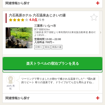
関連情報から探す
六石高原ホテル 六石温泉あじさいの湯
お気に入
りに追加
4.0点
/ 5 件
三重県 / いなべ市
阿下喜駅829m
三岐鉄道 阿下喜駅より車利用約5分東名阪自動車道 桑名IC
より約20…
営業時間 13:00～22:00
入浴料金 700円～
日帰り
宿泊
美肌の湯
楽天トラベルの宿泊プランを見る
ツーリングで寄りましたが静かで癒される温泉でした^ - ^隠れ家
的リピート 有りの温泉です、ドライブがてら立ち寄れますね…
40代 男
性
関連情報から探す