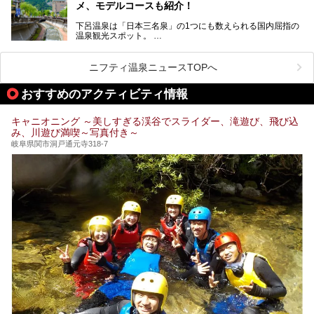
メ、モデルコースも紹介！
介します。気になる温泉をぜひチェックしてみてください。
下呂温泉は「日本三名泉」の1つにも数えられる国内屈指の
温泉観光スポット。
訪れる際には美肌で知られるお湯とあわせて、当地ならでは
のグルメを楽しんだり、周辺にある名所にも足を伸ばしたり
したいもの。
ニフティ温泉ニュースTOPへ
本記事では、下呂温泉エリアにあるおすすめの観光スポット
おすすめのアクティビティ情報
をご紹介するとともに散策する際のモデルコースもご提案。
下呂温泉観光をたっぷりとガイドします！
キャニオニング ～美しすぎる渓谷でスライダー、滝遊び、飛び込
み、川遊び満喫～写真付き～
岐阜県関市洞戸通元寺318-7