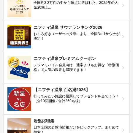
全国約2.2万件の中から頂点に選ばれた、2025年の人
気施設は…
ニフティ温泉 サウナランキング2026
おふろ好きユーザーの投票により、全国No.1サウナが
決定！
ニフティ温泉プレミアムクーポン
ノジマモバイル会員向け 通常よりもお得な「特別価
格」で人気の温泉を満喫できる！
【ニフティ温泉 百名湯2026】
行ってみたい施設に投票してプレゼントを当てよう！
（全10回開催 / 合計260名様）
岩盤浴特集
日本全国の岩盤浴情報だけをピックアップ。まとめて
検索！